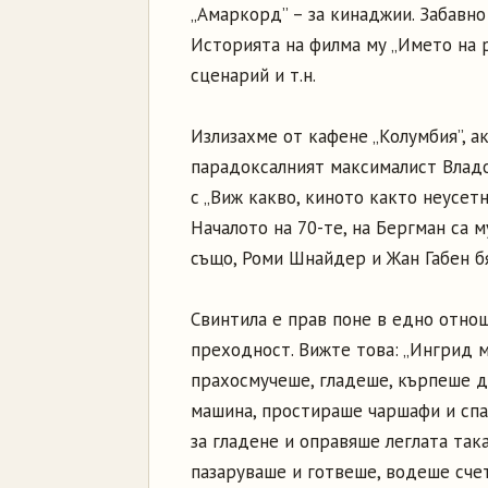
„Амаркорд” – за кинаджии. Забавно 
Историята на филма му „Името на р
сценарий и т.н.
Излизахме от кафене „Колумбия”, 
парадоксалният максималист Владо
с „Виж какво, киното както неусетн
Началото на 70-те, на Бергман са 
също, Роми Шнайдер и Жан Габен б
Свинтила е прав поне в едно отнош
преходност. Вижте това: „Ингрид м
прахосмучеше, гладеше, кърпеше д
машина, простираше чаршафи и спа
за гладене и оправяше леглата так
пазаруваше и готвеше, водеше сче