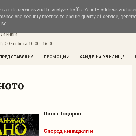
iver its services and to analyze traffic. Your IP address and us
ъл
mance and security metrics to ensure quality of service, gener
use.
ови книги
9:00 · събота 10:00–16:00
ПРЕДСТАВЯНИЯ
ПРОМОЦИИ
ХАЙДЕ НА УЧИЛИЩЕ
ното
Петко Тодоров
Според кинаджии и