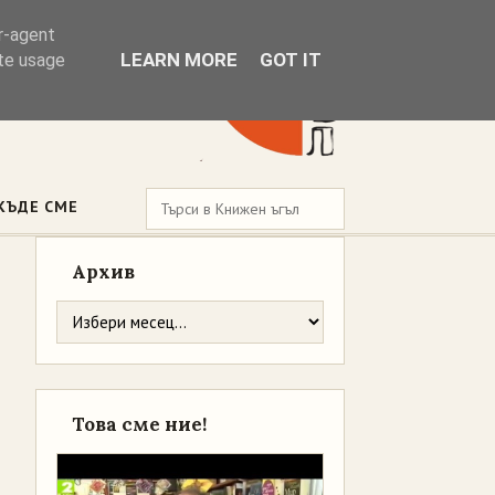
er-agent
LEARN MORE
GOT IT
ate usage
КЪДЕ СМЕ
Архив
Това сме ние!