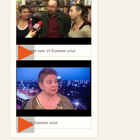
Това сме ние от Книжен ъгъл
Мая от Книжен ъгъл