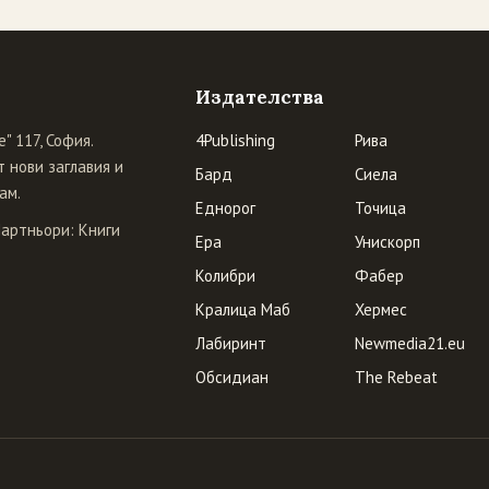
Издателства
" 117, София.
4Publishing
Рива
 нови заглавия и
Бард
Сиела
ам.
Еднорог
Точица
Партньори:
Книги
Ера
Унискорп
Колибри
Фабер
Кралица Маб
Хермес
Лабиринт
Newmedia21.eu
Обсидиан
The Rebeat