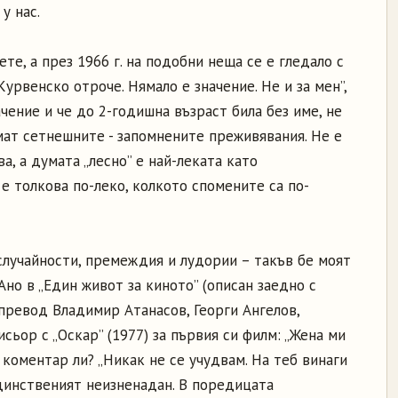
у нас.
те, а през 1966 г. на подобни неща се е гледало с
Курвенско отроче. Нямало е значение. Не и за мен”,
ачение и че до 2-годишна възраст била без име, не
имат сетнешните - запомнените преживявания. Не е
ва, а думата „лесно” е най-леката като
е толкова по-леко, колкото спомените са по-
 случайности, премеждия и лудории – такъв бе моят
Ано в „Един живот за киното” (описан заедно с
превод Владимир Атанасов, Георги Ангелов,
ьор с „Оскар” (1977) за първия си филм: „Жена ми
коментар ли? „Никак не се учудвам. На теб винаги
единственият неизненадан. В поредицата