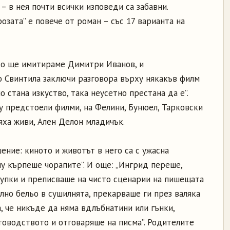
– в нея почти всички изповеди са забавни.
озата” е повече от роман – със 17 варианта на
ако ще имитираме Димитри Иванов, и
 Свинтила заключи разговора върху някакъв филм
о стана изкуство, така неусетно престана да е”.
му предстоели филми, на Фелини, Бунюел, Тарковски
яха живи, Ален Делон младичък.
ение: киното и животът в него са с ужасна
у кърпеше чорапите”. И още: „Ингрид переше,
упки и преписваше на чисто сценарии на пишещата
лно бельо в сушилнята, прекарваше ги през валяка
а, че никъде да няма вдлъбнатини или гънки,
товодството и отговаряше на писма”. Родителите