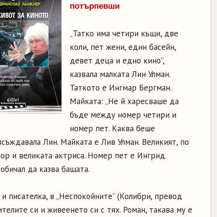
потърпевши
„Татко има четири къщи, две
коли, пет жени, един басейн,
девет деца и едно кино”,
казвала малката Лин Улман.
Таткото е Ингмар Бергман.
Майката: „Не й харесваше да
бъде между номер четири и
номер пет. Каква беше
зсъждавала Лин. Майката е Лив Улман. Великият, по
ор и великата актриса. Номер пет е Ингрид
 обичал да казва бащата.
и писателка, в „Неспокойните” (Колибри, превод
телите си и живеенето си с тях. Роман, такава му е