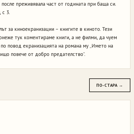
, после преживявала част от годината при баща си.
 с 3.
лът за киноекранизации – книгите в киното. Тези
понеже тук коментираме книги, а не филми, да чуем
 по повод екранизацията на романа му „Името на
нищо повече от добро предателство”.
ПО-СТАРА →