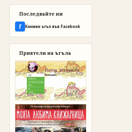
Последвайте ни
f
Книжен ъгъл във Facebook
Приятели на ъгъла