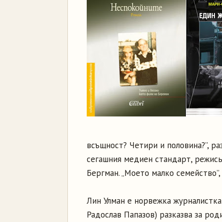
всъщност? Четири и половина?”, ра
сегашния медиен стандарт, режись
Бергман. „Моето малко семейство”,
Лин Улман е норвежка журналистка 
Радослав Папазов) разказва за роди