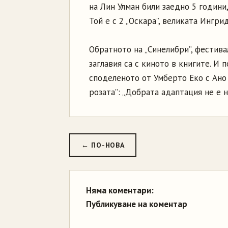
на Лин Улман били заедно 5 години
Той е с 2 „Оскара”, великата Ингрид
Обратното на „Синелибри”, фестива
заглавия са с киното в книгите. И 
споделеното от Умберто Еко с Ано
розата”: „Добрата адаптация не е 
← ПО-НОВА
Няма коментари:
Публикуване на коментар