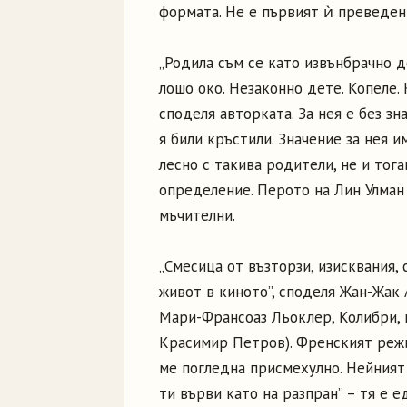
формата. Не е първият ѝ преведен 
„Родила съм се като извънбрачно де
лошо око. Незаконно дете. Копеле. 
споделя авторката. За нея е без зн
я били кръстили. Значение за нея 
лесно с такива родители, не и тога
определение. Перото на Лин Улман 
мъчителни.
„Смесица от възторзи, изисквания,
живот в киното”, споделя Жан-Жак 
Мари-Франсоаз Льоклер, Колибри, 
Красимир Петров). Френският режис
ме погледна присмехулно. Нейният 
ти върви като на разпран” – тя е 