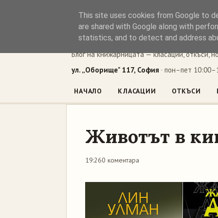
This site uses cookies from Google to del
Книжен ъг
are shared with Google along with perfor
statistics, and to detect and address ab
Блог на книжарницата — класации, откъси, н
ул. „Оборище" 117, София
· пон–пет 10:00–1
НАЧАЛО
КЛАСАЦИИ
ОТКЪСИ
Животът в ки
19:26
0 коментара