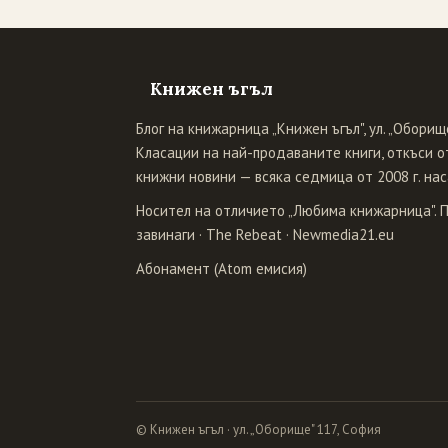
Книжен ъгъл
Блог на книжарница „Книжен ъгъл", ул. „Оборище
Класации на най-продаваните книги, откъси от
книжни новини — всяка седмица от 2008 г. нас
Носител на отличието „Любима книжарница". 
завинаги
·
The Rebeat
·
Newmedia21.eu
Абонамент (Atom емисия)
© Книжен ъгъл · ул. „Оборище" 117, София