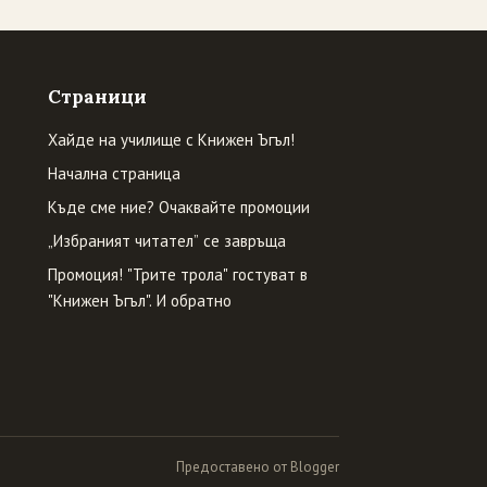
Страници
Хайде на училище с Книжен Ъгъл!
Начална страница
Къде сме ние? Очаквайте промоции
„Избраният читател” се завръща
Промоция! "Трите трола" гостуват в
"Книжен Ъгъл". И обратно
Предоставено от Blogger