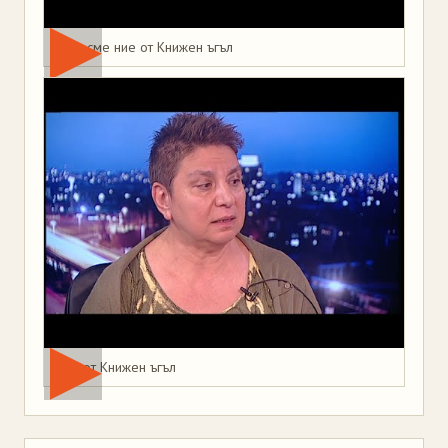
Това сме ние от Книжен ъгъл
Мая от Книжен ъгъл