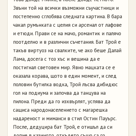
Звъни той на всички възможни съучастници и
постепенно сглобява следната картина. В бара
чакал румънката с целия си арсенал от лафове
и етюди. Прави се на мачо, романтик и палячо
поотделно и в различни съчетания. Бат Трой е
такъв виртуоз на свалките, че ако беше Далай
Лама, досега с тоз хъс и вещина да е
постигнал световен мир. Явно мацката се е
оказала корава, щото в един момент, и след
половин бутилка водка, Трой лъсва дибидюс
гол на подиума и започва да танцува на
пилона. Преди да го изхвърлят, успява да
сащиса народонаселението с магарешка
надареност и миманси в стил Остин Пауърс.
После, дедуцира бат Трой, е отишъл да си
допие в казиното, откъдето също са го