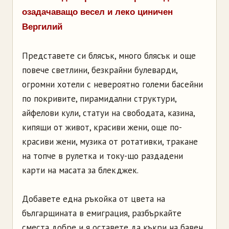
озадачаващо весел и леко циничен
Вергилий
Представете си блясък, много блясък и още
повече светлини, безкрайни булеварди,
огромни хотели с невероятно големи басейни
по покривите, пирамидални структури,
айфелови кули, статуи на свободата, казина,
кипящи от живот, красиви жени, още по-
красиви жени, музика от ротативки, тракане
на топче в рулетка и току-що раздадени
карти на масата за блекджек.
Добавете една ръкойка от цвета на
българщината в емиграция, разбъркайте
сместа добре и я оставете да къкри на бавен