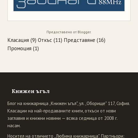
Предоставено от
Blogger
.
Класация
(9)
Откъс
(11)
Представяне
(16)
Промоция
(1)
Книжен ъгъл
Блог на книжарница „Книжен ъгъл", ул. „Оборище" 117, София.
Класации на най-продаваните книги, откъси от нови
заглавия и книжни новини — всяка седмица от 2008 г.
насам.
Носител на отличието „Любима книжарница". Партньори: