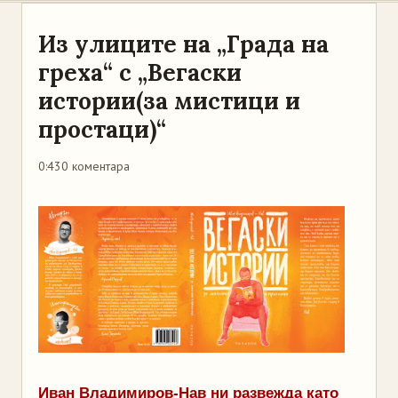
Из улиците на „Града на
греха“ с „Вегаски
истории(за мистици и
простаци)“
0:43
0 коментара
Иван Владимиров-Нав ни развежда като