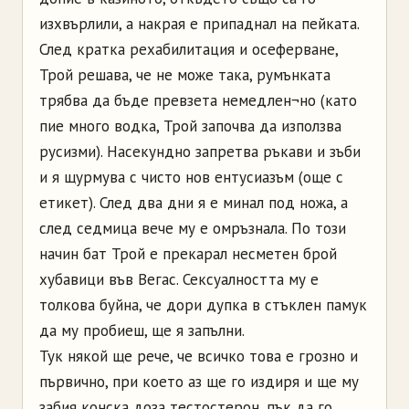
изхвърлили, а накрая е припаднал на пейката.
След кратка рехабилитация и осеферване,
Трой решава, че не може така, румънката
трябва да бъде превзета немедлен¬но (като
пие много водка, Трой започва да използва
русизми). Насекундно запретва ръкави и зъби
и я щурмува с чисто нов ентусиазъм (още с
етикет). След два дни я е минал под ножа, а
след седмица вече му е омръзнала. По този
начин бат Трой е прекарал несметен брой
хубавици във Вегас. Сексуалността му е
толкова буйна, че дори дупка в стъклен памук
да му пробиеш, ще я запълни.
Тук някой ще рече, че всичко това е грозно и
първично, при което аз ще го издиря и ще му
забия конска доза тестостерон, пък да го