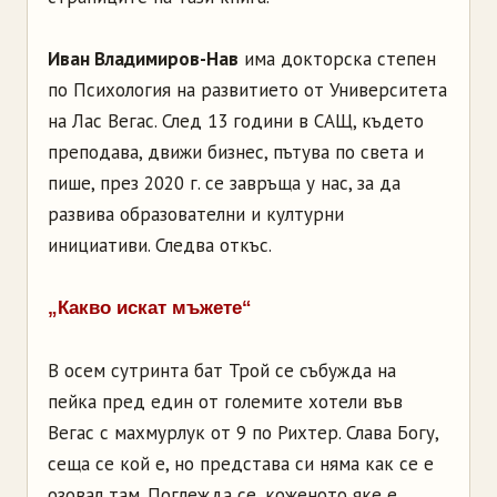
Иван Владимиров-Нав
има докторска степен
по Психология на развитието от Университе­та
на Лас Вегас. След 13 години в САЩ, където
преподава, движи бизнес, пътува по света и
пише, през 2020 г. се завръща у нас, за да
развива образователни и култур­ни
инициативи. Следва откъс.
„Какво искат мъжете“
В осем сутринта бат Трой се събужда на
пейка пред един от големите хотели във
Вегас с махмурлук от 9 по Рихтер. Слава Богу,
сеща се кой е, но представа си няма как се е
озовал там. Поглежда се, коженото яке е