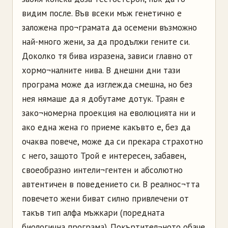
видим после. Във всеки мъж генетично е
заложена про¬грамата да осемени възможно
най-много жени, за да продължи гените си.
Доколко тя бива изразена, зависи главно от
хормо¬налните нива. В днешни дни тази
програма може да изглежда смешна, но без
нея нямаше да я добутаме дотук. Траян е
зако¬номерна проекция на еволюцията ни и
ако една жена го приеме какъвто е, без да
очаква повече, може да си прекара страхотно
с него, защото Трой е интересен, забавен,
своеобразно интели¬гентен и абсолютно
автентичен в поведението си. В реалнос¬тта
повечето жени биват силно привлечени от
такъв тип алфа мъжкари (поредната
биологична програма). Покъртител¬ното обаче