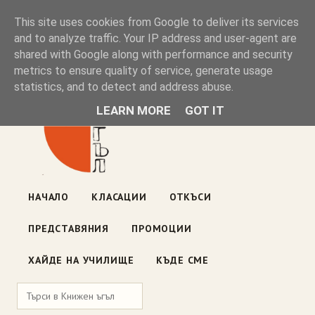
Книжен ъгъл
This site uses cookies from Google to deliver its services
and to analyze traffic. Your IP address and user-agent are
shared with Google along with performance and security
Блог на книжарницата — класации, откъси, нови книги
metrics to ensure quality of service, generate usage
ул. „Оборище" 117, София
· пон–пет 10:00–19:00 ·
statistics, and to detect and address abuse.
събота 10:00–16:00
LEARN MORE
GOT IT
НАЧАЛО
КЛАСАЦИИ
ОТКЪСИ
ПРЕДСТАВЯНИЯ
ПРОМОЦИИ
ХАЙДЕ НА УЧИЛИЩЕ
КЪДЕ СМЕ