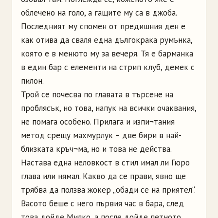
облечено на голо, а гащите му са в джоба.
Последният му спомен от предишния ден е
как отива да сваля една дългокрака румънка,
която е в менюто му за вечеря. Тя е барманка
в един бар с елементи на стрип клуб, демек с
пилон.
Трой се почесва по главата в търсене на
проблясък, но това, напук на всички очаквания,
не помага особено. Прилага и изпи¬тания
метод срещу махмурлук – две бири в най-
близката кръч¬ма, но и това не действа.
Настава една неловкост в стил имал ли Гюро
глава или нямал. Какво да се прави, явно ще
трябва да ползва жокер „обади се на приятел“.
Васото беше с него първия час в бара, след
това дойде Милко, а после дойде петното.