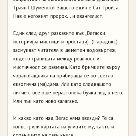
Траян I Шуменски. Защото един е бат Трой, а
Нав е неговият пророк… и евангелист.
Един след друг разказите във „Вегаски
истории(за мистици и простаци)“ (Парадокс)
засмукват читателя в шеметен водовъртеж,
където границата между реалност и
мистичност се размива. Като бримките върху
чорапогащника на прибираща се по светло
екзотична (ма)дама. Или като следващото
питие с все още неразтопена бучка лед в него.
Или пък като ново залагане.
И какво като над Вегас няма звезди? Те са
изпъстрили картата на улиците му, както и
страниците на тази книга.