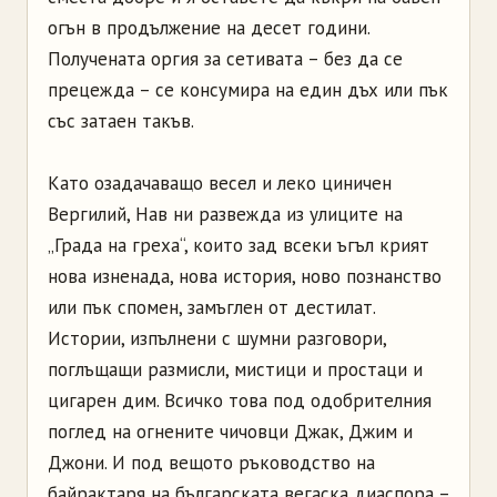
огън в продължение на десет години.
Получената оргия за сетивата – без да се
прецежда – се консумира на един дъх или пък
със зата­ен такъв.
Като озадачаващо весел и леко циничен
Вергилий, Нав ни развежда из улиците на
„Града на греха“, които зад всеки ъгъл крият
нова изненада, нова история, ново познанство
или пък спомен, замъглен от дестилат.
Истории, изпълнени с шумни разговори,
поглъщащи размисли, мистици и простаци и
цигарен дим. Всичко това под одобрителния
поглед на огнените чичовци Джак, Джим и
Джони. И под вещото ръководство на
байрактаря на българската вегаска диаспора –