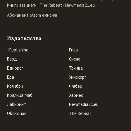
Книги завинаги
·
The Rebeat
·
Newmedia21.eu
Абонамент (Atom емисия)
Издателства
4Publishing
Рива
Бард
Сиела
Еднорог
Точица
Ера
Унискорп
Колибри
Фабер
Кралица Маб
Хермес
Лабиринт
Newmedia21.eu
Обсидиан
The Rebeat