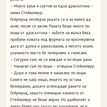
– Много кръв и суетня за една драскотина –
заяви Стейнолвур.
Гейрмунд погледна ръката си и за малко да
ахне, после се засмя. Раната беше много по-
лоша от драскотина – зъбите на вълка бяха
пробили кожата под формата на яркочервена
дъга от дупки и разкъсвания, а месото около
ухапаното място бе почерняло и гноясало.
– Сигурен съм, че си виждал и по-лоши рани.
– Нанасял съм по-лоши – отвърна Стейнолвур.
– Дори и това момче е нанасяло по-лоши.
Скялги не каза нищо, лицето му остана
безизразно, докато оглеждаше раните на
Гейрмунд, защото очевидно казаното от
Стейнолвур не беше вярно. Но дълбокият и
извит белег над окото му доказваше, че е