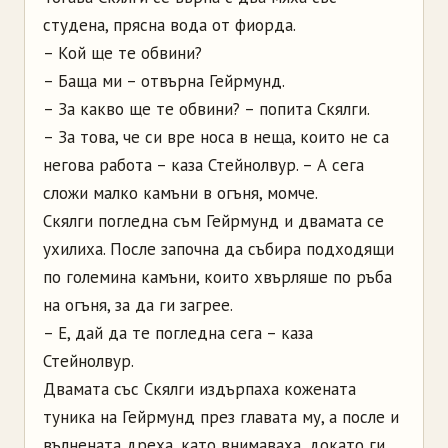
студена, прясна вода от фиорда.
– Кой ще те обвини?
– Баща ми – отвърна Гейрмунд.
– За какво ще те обвини? – попита Скялги.
– За това, че си вре носа в неща, които не са
негова работа – каза Стейнолвур. – А сега
сложи малко камъни в огъня, момче.
Скялги погледна съм Гейрмунд и двамата се
ухилиха. После започна да събира подходящи
по големина камъни, които хвърляше по ръба
на огъня, за да ги загрее.
– Е, дай да те погледна сега – каза
Стейнолвур.
Двамата със Скялги издърпаха кожената
туника на Гейрмунд през главата му, а после и
вълнената дреха, като внимаваха, докато ги