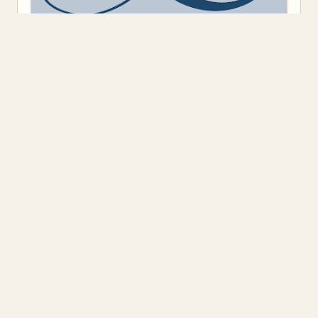
Предоставено от
Blogger
.
Класация
(9)
Откъс
(11)
Представяне
(16)
Промоция
(1)
Книжен ъгъл
Блог на книжарница „Книжен ъгъл", ул. „Оборище" 117, София.
Класации на най-продаваните книги, откъси от нови
заглавия и книжни новини — всяка седмица от 2008 г.