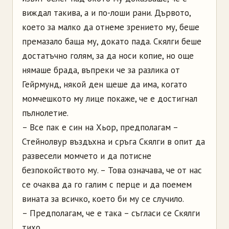
виждал такива, а и по-лоши рани. Дървото,
което за малко да отнеме зрението му, беше
премазало баща му, докато пада. Скялги беше
достатъчно голям, за да носи копие, но още
нямаше брада, въпреки че за разлика от
Гейрмунд, някой ден щеше да има, когато
момчешкото му лице покаже, че е достигнал
пълнолетие.
– Все пак е син на Хьор, предполагам –
Стейнолвур въздъхна и сръга Скялги в опит да
развесели момчето и да потисне
безпокойството му. – Това означава, че от нас
се очаква да го галим с перце и да поемем
вината за всичко, което би му се случило.
– Предполагам, че е така – съгласи се Скялги
тихо.