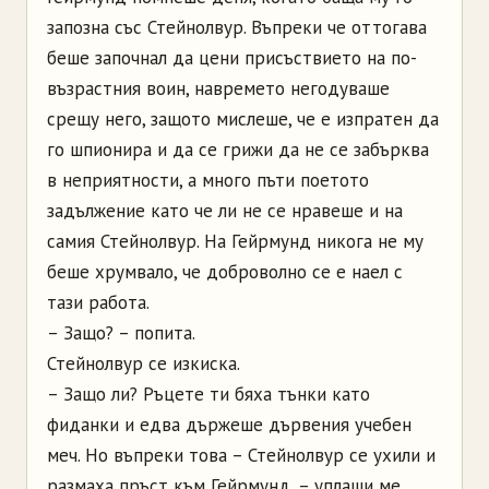
запозна със Стейнолвур. Въпреки че оттогава
беше започнал да цени присъствието на по-
възрастния воин, навремето негодуваше
срещу него, защото мислеше, че е изпратен да
го шпионира и да се грижи да не се забърква
в неприятности, а много пъти поетото
задължение като че ли не се нравеше и на
самия Стейнолвур. На Гейрмунд никога не му
беше хрумвало, че доброволно се е наел с
тази работа.
– Защо? – попита.
Стейнолвур се изкиска.
– Защо ли? Ръцете ти бяха тънки като
фиданки и едва държеше дървения учебен
меч. Но въпреки това – Стейнолвур се ухили и
размаха пръст към Гейрмунд, – уплаши ме.