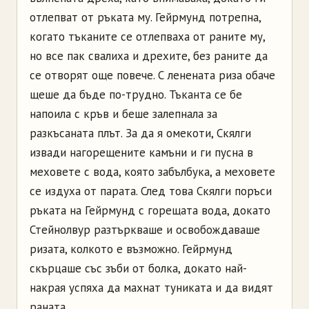
отлепват от ръката му. Гейрмунд потрепна,
когато тъканите се отлепваха от раните му,
но все пак свалиха и дрехите, без раните да
се отворят още повече. С ленената риза обаче
щеше да бъде по-трудно. Тъканта се бе
напоила с кръв и беше залепнала за
разкъсаната плът. За да я омекоти, Скялги
извади нагорещените камъни и ги пусна в
меховете с вода, която забълбука, а меховете
се издуха от парата. След това Скялги поръси
ръката на Гейрмунд с горещата вода, докато
Стейнолвур разтъркваше и освобождаваше
ризата, колкото е възможно. Гейрмунд
скърцаше със зъби от болка, докато най-
накрая успяха да махнат туниката и да видят
раната.