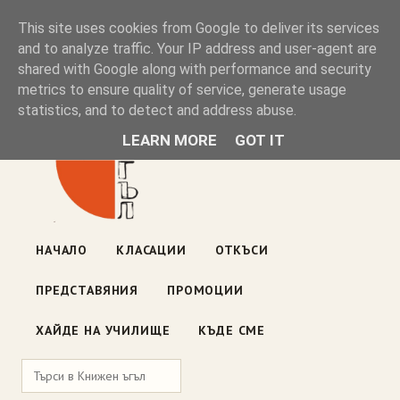
Книжен ъгъл
This site uses cookies from Google to deliver its services
and to analyze traffic. Your IP address and user-agent are
shared with Google along with performance and security
Блог на книжарницата — класации, откъси, нови книги
metrics to ensure quality of service, generate usage
ул. „Оборище" 117, София
· пон–пет 10:00–19:00 ·
statistics, and to detect and address abuse.
събота 10:00–16:00
LEARN MORE
GOT IT
НАЧАЛО
КЛАСАЦИИ
ОТКЪСИ
ПРЕДСТАВЯНИЯ
ПРОМОЦИИ
ХАЙДЕ НА УЧИЛИЩЕ
КЪДЕ СМЕ