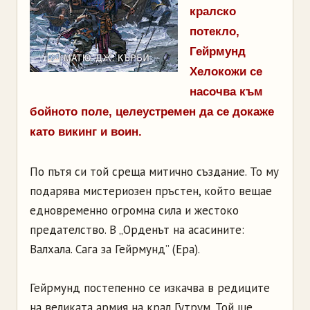
кралско
потекло,
Гейрмунд
Хелокожи се
насочва към
бойното поле, целеустремен да се докаже
като викинг и воин.
По пътя си той среща митично създание. То му
подарява мистериозен пръстен, който вещае
едновременно огромна сила и жестоко
предателство. В „Орденът на асасините:
Валхала. Сага за Гейрмунд” (Ера).
Гейрмунд постепенно се изкачва в редиците
на великата армия на крал Гутрум. Той ще