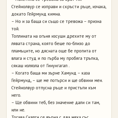
Стейнолвур се изправи и скръсти ръце, изчака,
докато Гейрмунд кимна.
– Но и за баща си също се тревожа – призна
той.
Топлината на огъня изсуши дрехите му от
лявата страна, която беше по-близо до
пламъците, но дясната още бе пропита от
влага и студ и по гърба му пробяга тръпка,
сякаш излязла от Гинунгагап .
– Когато баща ми зърне Хамунд – каза
Гейрмунд, – ще ме потърси и ще обвини мен.
Стейнолвур отпусна ръце и пристъпи към
него.
– Ще обвини теб, без значение дали си там,
или не.
Тогава Скялги се върна с два мяха със