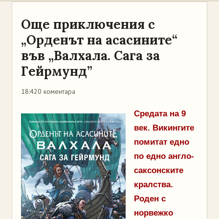
Още приключения с
„Орденът на асасините“
във „Валхала. Сага за
Гейрмунд”
18:42
0 коментара
Средата на 9
век. Викингите
помитат едно
по едно англо-
саксонските
кралства.
Роден с
норвежко