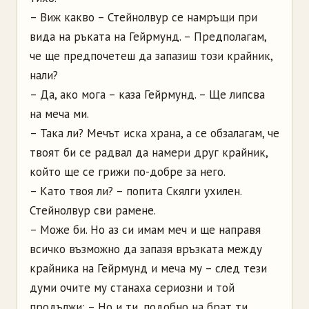
– Виж какво – Стейнолвур се намръщи при
вида на ръката на Гейрмунд. – Предполагам,
че ще предпочетеш да запазиш този крайник,
нали?
– Да, ако мога – каза Гейрмунд. – Ще липсва
на меча ми.
– Така ли? Мечът иска храна, а се обзалагам, че
твоят би се радвал да намери друг крайник,
който ще се грижи по-добре за него.
– Като твоя ли? – попита Скялги ухилен.
Стейнолвур сви рамене.
– Може би. Но аз си имам меч и ще направя
всичко възможно да запазя връзката между
крайника на Гейрмунд и меча му – след тези
думи очите му станаха сериозни и той
продължи: – Но и ти, подобно на брат ти,