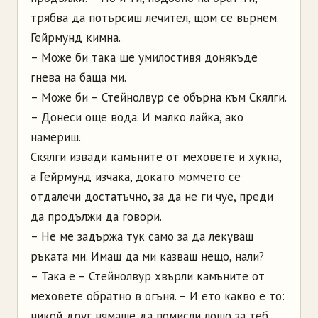
трябва да потърсиш лечител, щом се върнем.
Гейрмунд кимна.
– Може би така ще умилостивя донякъде
гнева на баща ми.
– Може би – Стейнолвур се обърна към Скялги.
– Донеси още вода. И малко лайка, ако
намериш.
Скялги извади камъните от меховете и хукна,
а Гейрмунд изчака, докато момчето се
отдалечи достатъчно, за да не ги чуе, преди
да продължи да говори.
– Не ме задържа тук само за да лекуваш
ръката ми. Имаш да ми казваш нещо, нали?
– Така е – Стейнолвур хвърли камъните от
меховете обратно в огъня. – И ето какво е то:
никой друг нямаше да помисли лошо за теб.