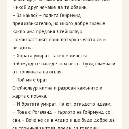
Никой друг нямаше да те обвини.
– За какво? – попита Гейрмунд
предизвикателно, но много добре знаеше
какво има предвид Стейнолвур.
По-възрастният воин потърка челото си и
въздъхна.
– Хората умират. Такъв е животът.
Гейрмунд се наведе към него с бузи, пламнали
от топлината на огъня.
– Той ми е брат.
Стейнолвур кимна и разрови камъните и
жарта с пръчка.
– И братята умират. На юг, откъдето идвам...
– Това е Рогаланд – гърлото на Гейрмунд се
сви. – Вече не си в Агдир и ще бъде добре да
си спомниш за това, преди да говориш.