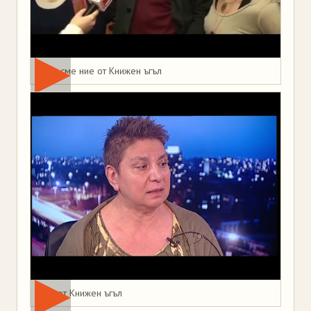
Това сме ние от Книжен ъгъл
Мая от Книжен ъгъл