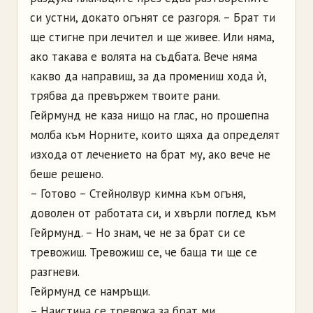
си устни, докато огънят се разгоря. – Брат ти
ще стигне при лечител и ще живее. Или няма,
ако такава е волята на съдбата. Вече няма
какво да направиш, за да промениш хода ѝ,
трябва да превържем твоите рани.
Гейрмунд не каза нищо на глас, но прошепна
молба към Норните, които щяха да определят
изхода от лечението на брат му, ако вече не
беше решено.
– Готово – Стейнолвур кимна към огъня,
доволен от работата си, и хвърли поглед към
Гейрмунд. – Но знам, че не за брат си се
тревожиш. Тревожиш се, че баща ти ще се
разгневи.
Гейрмунд се намръщи.
– Наистина се тревожа за брат ми.