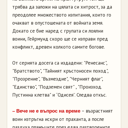
трябва да заложи на цялата си хитрост, за да
преодолее множеството изпитания, които го
очакват в опустошената от войната земя.
Докато се бие наред с групата си лоялни
воини, Гейрмунд скоро ще се изправи пред
конфликт, древен колкото самите богове.
От серията досега са издадени: "Ренесанс",
"Братството", "Тайният кръстоносен поход",
"Прозрение", "Възмездие", "Черният флаг",
"Единство", "Подземен свят" , "Произход.
Пустинна клетва" и “Одисея”. Следва откъс.
– възрастният
– Вече не е въпрос на време
воин изтръгна искри от праханта, а после
раздуха пламъците през едва разтворените