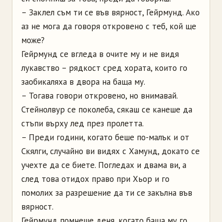
– Заклел съм ти се във вярност, Гейрмунд. Ако
аз не мога да говоря откровено с теб, кой ще
може?
Гейрмунд се вгледа в очите му и не видя
лукавство – рядкост сред хората, които го
заобикаляха в двора на баща му.
– Тогава говори откровено, но внимавай.
Стейнолвур се поколеба, сякаш се канеше да
стъпи върху лед през пролетта.
– Преди години, когато беше по-малък и от
Скялги, случайно ви видях с Хамунд, докато се
учехте да се биете. Погледах и двама ви, а
след това отидох право при Хьор и го
помолих за разрешение да ти се закълна във
вярност.
Гейрмунд помнеше деня, когато баща му го