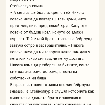
Стейнолвур кимна.
– А сега аз ще бъда искрен с теб. Никога
повече няма да повтаряш тези думи, нито
пред мен, нито пред някой друг. Хамунд е
повече от бъдещ крал, комуто се дължи
вярност. Той е мой брат – гласът на Гейрмунд
зазвуча остро и застрашително. – Никога
повече няма да ми говориш какво виждаш у
него или какво смяташ, че не му достига.
Никога няма да разбереш за битките, които
сме водили, рамо до рамо, в дома на
собствения ни баща.
Възрастният воин го зяпна онемял. Гейрмунд
знаеше, че Стейнолвур е слушал историята как
животът на двамата братя е започнал в
сламата при плъховете, което означаваше, че