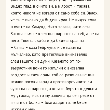
Видях глад в очите ти, а и ярост – такава,
която никога не изгаря от само себе си. Знаех,
че ти е писано да бъдеш крал. Не видях това
в очите на Хамунд. Нито тогава, нито сега.
Затова съм се клел във вярност на теб, а не на
него. Твоята съдба е да бъдеш крал на...
– Стига – каза Гейрмунд и се надигна
мълчаливо, като претегляше внимателно
следващите си думи. Казаното от по-
възрастния воин го изпълни с внезапна
гордост и таен срам, той се разкъсваше във
всички посоки заради противоречивите си
чувства на вярност, а когато бурята в душата
му утихна, тялото му започна да се тресе от
гняв и от болка. – Благодаря ти, че беше
искрен с мен.