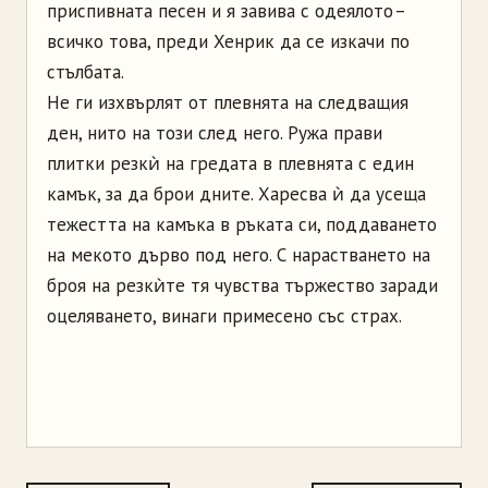
приспивната песен и я завива с одеялото –
всичко това, преди Хенрик да се изкачи по
стълбата.
Не ги изхвърлят от плевнята на следващия
ден, нито на този след него. Ружа прави
плитки резкѝ на гредата в плевнята с един
камък, за да брои дните. Харесва ѝ да усеща
тежестта на камъка в ръката си, поддаването
на мекото дърво под него. С нарастването на
броя на резкѝте тя чувства тържество заради
оцеляването, винаги примесено със страх.