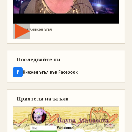
Мая от Книжен ъгъл
Последвайте ни
f
Книжен ъгъл във Facebook
Приятели на ъгъла