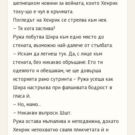
шепнешком новини за войната, които Хенрик
току-що е чул в кръчмата.
Погледът на Хенрик се стрелва към нея.
– Тя кога заспива?
Ружа побутва Шира към едно място до
стената, възможно най-далече от стълбата.
– Искам да легнеш тук. Да, с лице към
стената, без никакво обръщане. Ето ти
одеялото и обещавам, че ще довърша
историята рано сутринта. – Ружа усеща как
Шира настръхва при фалшивата бодрост в
гласа ѝ.
– Но, мамо...
– Никакви въпроси. Шшт.
Ружа остава мълчалива и неподвижна, докато
Хенрик непохватно сваля пликчетата ѝ и