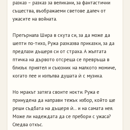
разказ – разказ за великани, за фантастични
същества, въображаеми светове далеч от
ужасите на войната.
Прегърнала Шира в скута си, за да може да
шепти по-тихо, Ружа разказва приказки, за да
предпази дъщеря си от страха. А жълтата
птичка на дървото отсреща се превръща в
близък приятел и съюзник на малкото момиче,
когато пее и изпълва душата ѝ с музика.
Но мракът затяга своите нокти. Ружа е
принудена да направи тежък избор, който ще
реши съдбата на дъщеря ѝ... и на самата нея.
Може ли надеждата да се пребори с ужаса?
Следва откъс.