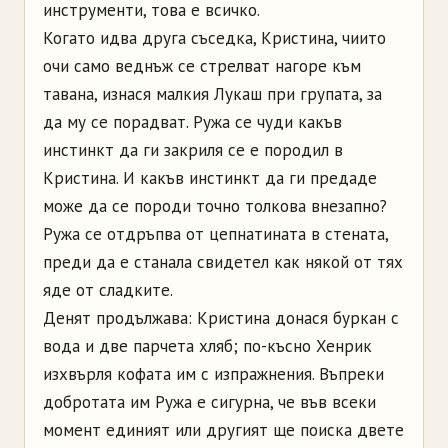
инструменти, това е всичко.
Когато идва друга съседка, Кристина, чиито
очи само веднъж се стрелват нагоре към
тавана, изнася малкия Лукаш при групата, за
да му се порадват. Ружа се чуди какъв
инстинкт да ги закриля се е породил в
Кристина. И какъв инстинкт да ги предаде
може да се породи точно толкова внезапно?
Ружа се отдръпва от цепнатината в стената,
преди да е станала свидетел как някой от тях
яде от сладките.
Денят продължава: Кристина донася буркан с
вода и две парчета хляб; по-късно Хенрик
изхвърля кофата им с изпражнения. Въпреки
добротата им Ружа е сигурна, че във всеки
момент единият или другият ще поиска двете