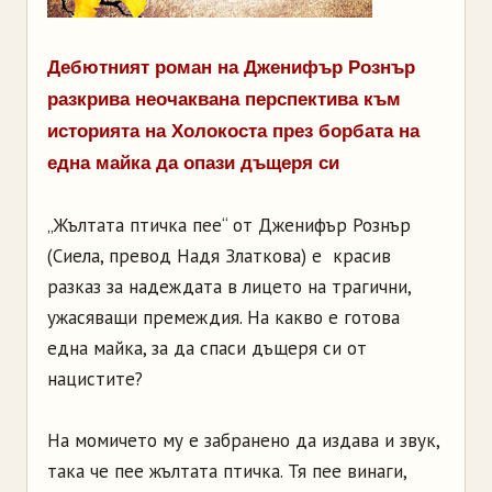
Дебютният роман на Дженифър Рознър
разкрива неочаквана перспектива към
историята на Холокоста през борбата на
една майка да опази дъщеря си
„Жълтата птичка пее“ от Дженифър Рознър
(Сиела, превод Надя Златкова) е красив
разказ за надеждата в лицето на трагични,
ужасяващи премеждия. На какво е готова
една майка, за да спаси дъщеря си от
нацистите?
На момичето му е забранено да издава и звук,
така че пее жълтата птичка. Тя пее винаги,