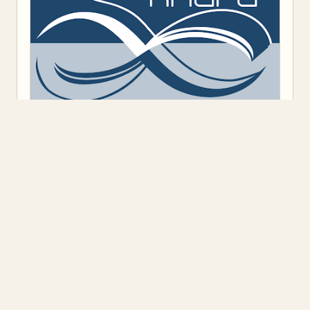
Предоставено от
Blogger
.
Класация
(9)
Откъс
(11)
Представяне
(16)
Промоция
(1)