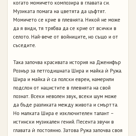
когато момичето композира в главата си.
Музиката помага на цветята да цъфтят.
Момичето се крие в плевнята. Никой не може
да я види, тя трябва да се крие от всички в
селото. Най-вече от войниците, но също и от
съседите.
Така започва красивата история на Дженифър
Рознър за петгодишната Шира и майка ѝ Ружа.
Шира и майка ѝ са полски евреи, намерили
подслон от нацистите в плевнята на свой
познат. Всеки неволен звук, всеки шум може
да бъде разликата между живота и смъртта.
Но малката Шира е изключителен талант –
истински музикален гений. Песента звучи в
главата ѝ постоянно. Затова Ружа започва своя