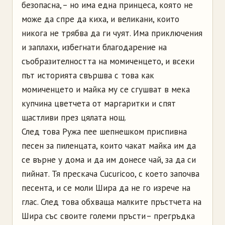
безопасна, – но има една принцеса, която не
може да спре да киха, и великани, които
никога не трябва да ги чуят. Има приключения
и заплахи, избегнати благодарение на
съобразителността на момиченцето, и всеки
път историята свършва с това как
момиченцето и майка му се сгушват в мека
купчина цветчета от маргаритки и спят
щастливи през цялата нощ.
След това Ружа пее шепнешком приспивна
песен за пиленцата, които чакат майка им да
се върне у дома и да им донесе чай, за да си
пийнат. Тя прескача Cucuricoo, с което започва
песента, и се моли Шира да не го изрече на
глас. След това обхваща малките пръстчета на
Шира със своите големи пръсти – прегръдка