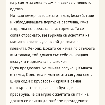
на ръцете за лека нощ – и я завива с нейното
одеяло.
Но тази вечер, изтощена от глад, бездействие
и избледняващата пурпурна светлина, Ружа
задрямва по средата на историята. Тя се
сепва стреснато, възвърнала си яснотата на
мисълта, когато чува някой да влиза в
плевнята. Хенрик. Докато се качва по стълбата
към тавана, той донася със себе си нощния
въздух и миризмата на алкохол.
Ружа предполага, че минава полунощ. Къщата
е тъмна, Кристина и момчетата сигурно спят.
Шира седи с кръстосани крака в самия
център на тавана, напълно будна, и се
преструва, че си играе с жълтата си птичка,
докато се опитва да разбере предадените