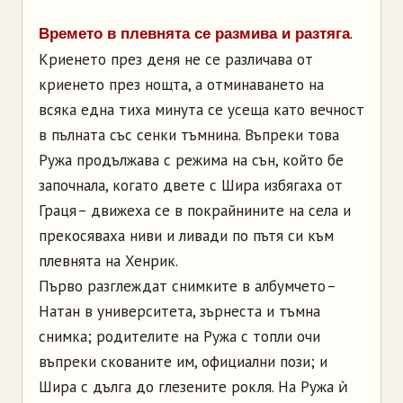
.
Времето в плевнята се размива и разтяга
Криенето през деня не се различава от
криенето през нощта, а отминаването на
всяка една тиха минута се усеща като вечност
в пълната със сенки тъмнина. Въпреки това
Ружа продължава с режима на сън, който бе
започнала, когато двете с Шира избягаха от
Граця – движеха се в покрайнините на села и
прекосяваха ниви и ливади по пътя си към
плевнята на Хенрик.
Първо разглеждат снимките в албумчето –
Натан в университета, зърнеста и тъмна
снимка; родителите на Ружа с топли очи
въпреки скованите им, официални пози; и
Шира с дълга до глезените рокля. На Ружа ѝ