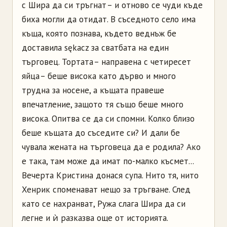
с Шира да си тръгнат – и отново се чуди къде
биха могли да отидат. В съседното село има
къща, която познава, където веднъж бе
доставила sękacz за сватбата на един
търговец. Тортата – направена с четиресет
яйца – беше висока като дърво и много
трудна за носене, а къщата правеше
впечатление, защото тя също беше много
висока. Опитва се да си спомни. Колко близо
беше къщата до съседите си? И дали бе
чувала жената на търговеца да е родила? Ако
е така, там може да имат по-малко късмет...
Вечерта Кристина донася супа. Нито тя, нито
Хенрик споменават нещо за тръгване. След
като се нахранват, Ружа слага Шира да си
легне и ѝ разказва още от историята.