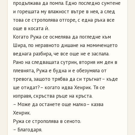
продължава да помпа. Едно последно сумтене
и горещата му влажност вътре в нея, а след
това се строполява отгоре, с една ръка все
още в косата ѝ.
Когато Ружа се осмелява да погледне към
Шира, по неравното дишане на момиченцето
веднага разбира, че все още не е заспала.
Рано на следващата сутрин, втория им ден в
плевнята, Ружа е будна и е обезумяла от
тревога, защото трябва да си тръгнат – къде
ще отидат? – когато идва Хенрик. Тя се
изправя, скръства ръце на кръста.
– Може да останете още малко – казва
Хенрик.
Ружа се строполява в сеното.
– Благодаря.