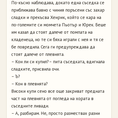
По-късно наблюдава, докато една съседка се
приближава бавно с чиния поръсени със захар
сладки и прекъсва Хенрик, който се кара на
по-големите си момчета Пьотър и Юрек. Беше
им казал да стоят далече от помпата на
кладенеца, но те си бяха играли с нея и тя се
бе повредила. Сега ги предупреждава да
стоят далече от плевнята.
– Кон ли си купил? – пита съседката, вдигнала
сладките, присвила очи.
– Ъ?
– Кон в плевнята?
Високи купи сено все още закриват предната
част на плевнята от погледа на хората в
съседните ливади.
– А, разбирам. Не, просто размествах разни