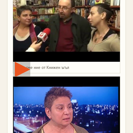
Това сме ние от Книжен ъгъл