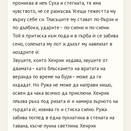
прониква в нея. Суха и стегната, тя има
чувството, че се разкъсва. Усеща тежестта му
върху себе си. Тласъците му стават по-бързи и
по-дълбоки, ударите – по-силни и по-силни.
Той я притиска към пода и в гърба ѝ се забива
сено, солената му пот и дъхът му навлизат в
ноздрите ѝ.
Звуците, които Хенрик издава, звуците от
двамата – като блъскането на вратата на
веранда по време на буря – може да ги
издадат. Но Ружа не може да направи нищо,
освен да чака всичко да приключи. Хенрик
плъзва ръка под ризата ѝ и намира зърното на
гърдата ѝ; извива го и стиска силно. Ружа
забива поглед в една пукнатина в стената на
тавана, късче лунна светлина. Хенрик