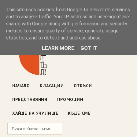
Книжен ъгъл
This site uses cookies from Google to deliver its services
and to analyze traffic. Your IP address and user-agent are
shared with Google along with performance and security
Блог на книжарницата — класации, откъси, нови книги
metrics to ensure quality of service, generate usage
ул. „Оборище" 117, София
· пон–пет 10:00–19:00 ·
statistics, and to detect and address abuse.
събота 10:00–16:00
LEARN MORE
GOT IT
НАЧАЛО
КЛАСАЦИИ
ОТКЪСИ
ПРЕДСТАВЯНИЯ
ПРОМОЦИИ
ХАЙДЕ НА УЧИЛИЩЕ
КЪДЕ СМЕ