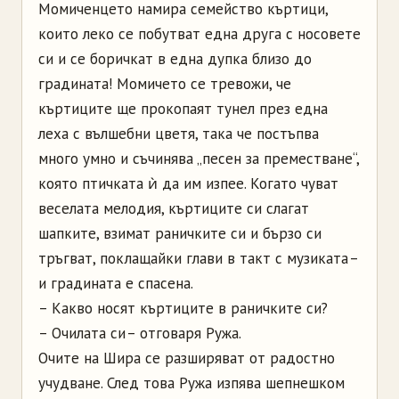
Момиченцето намира семейство къртици,
които леко се побутват една друга с носовете
си и се боричкат в една дупка близо до
градината! Момичето се тревожи, че
къртиците ще прокопаят тунел през една
леха с вълшебни цветя, така че постъпва
много умно и съчинява „песен за преместване“,
която птичката ѝ да им изпее. Когато чуват
веселата мелодия, къртиците си слагат
шапките, взимат раничките си и бързо си
тръгват, поклащайки глави в такт с музиката –
и градината е спасена.
– Какво носят къртиците в раничките си?
– Очилата си – отговаря Ружа.
Очите на Шира се разширяват от радостно
учудване. След това Ружа изпява шепнешком