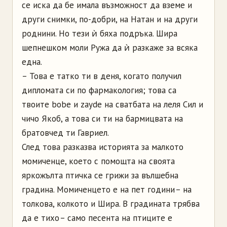
се иска да бе имала възможност да вземе и
други снимки, по-добри, на Натан и на други
роднини. Но тези ѝ бяха подръка. Шира
шепнешком моли Ружа да ѝ разкаже за всяка
една.
– Това е татко ти в деня, когато получил
дипломата си по фармакология; това са
твоите bobe и zayde на сватбата на леля Сил и
чичо Якоб, а това си ти на бармицвата на
братовчед ти Гавриел.
След това разказва историята за малкото
момиченце, което с помощта на своята
яркожълта птичка се грижи за вълшебна
градина. Момиченцето е на пет години – на
толкова, колкото и Шира. В градината трябва
да е тихо – само песента на птиците е