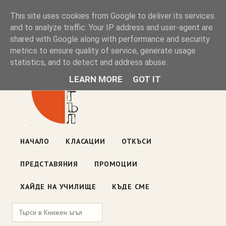
Книжен ъгъл
This site uses cookies from Google to deliver its services
and to analyze traffic. Your IP address and user-agent are
shared with Google along with performance and security
Блог на книжарницата — класации, откъси, нови книги
metrics to ensure quality of service, generate usage
ул. „Оборище" 117, София
· пон–пет 10:00–19:00 ·
statistics, and to detect and address abuse.
събота 10:00–16:00
LEARN MORE
GOT IT
НАЧАЛО
КЛАСАЦИИ
ОТКЪСИ
ПРЕДСТАВЯНИЯ
ПРОМОЦИИ
ХАЙДЕ НА УЧИЛИЩЕ
КЪДЕ СМЕ