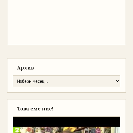
Архив
Това сме ние!