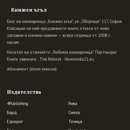
Книжен ъгъл
Блог на книжарница „Книжен ъгъл", ул. „Оборище" 117, София.
Класации на най-продаваните книги, откъси от нови
заглавия и книжни новини — всяка седмица от 2008 г.
насам.
Носител на отличието „Любима книжарница". Партньори:
Книги завинаги
·
The Rebeat
·
Newmedia21.eu
Абонамент (Atom емисия)
Издателства
4Publishing
Рива
Бард
Сиела
Еднорог
Точица