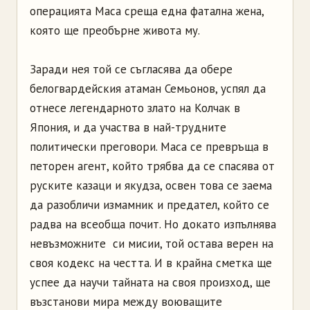
операцията Маса среща една фатална жена,
която ще преобърне живота му.
Заради нея той се съгласява да обере
белогвардейския атаман Семьонов, успял да
отнесе легендарното злато на Колчак в
Япония, и да участва в най-трудните
политически преговори. Маса се превръща в
петорен агент, който трябва да се спасява от
руските казаци и якудза, освен това се заема
да разобличи измамник и предател, който се
радва на всеобща почит. Но докато изпълнява
невъзможните си мисии, той остава верен на
своя кодекс на честта. И в крайна сметка ще
успее да научи тайната на своя произход, ще
възстанови мира между воюващите