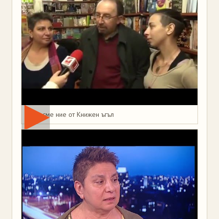
Това сме ние от Книжен ъгъл