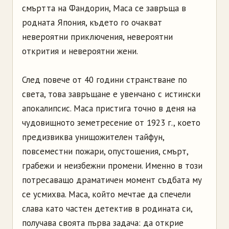
смъртта на Фандорин, Маса се завръща в
родната Япония, където го очакват
невероятни приключения, невероятни
открития и невероятни жени.
След повече от 40 години странстване по
света, това завръщане е увенчано с истински
апокалипсис. Маса пристига точно в деня на
чудовищното земетресение от 1923 г., което
предизвиква унищожителен тайфун,
повсеместни пожари, опустошения, смърт,
грабежи и неизбежни промени. Именно в този
потресаващо драматичен момент съдбата му
се усмихва. Маса, който мечтае да спечели
слава като частен детектив в родината си,
получава своята първа задача: да открие