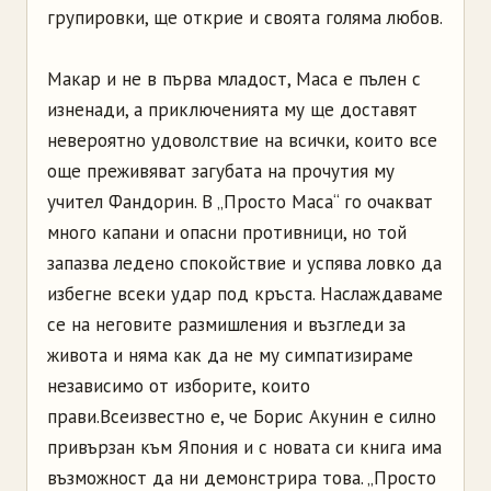
групировки, ще открие и своята голяма любов.
Макар и не в първа младост, Маса е пълен с
изненади, а приключенията му ще доставят
невероятно удоволствие на всички, които все
още преживяват загубата на прочутия му
учител Фандорин. В „Просто Маса“ го очакват
много капани и опасни противници, но той
запазва ледено спокойствие и успява ловко да
избегне всеки удар под кръста. Наслаждаваме
се на неговите размишления и възгледи за
живота и няма как да не му симпатизираме
независимо от изборите, които
прави.
Всеизвестно е, че Борис Акунин е силно
привързан към Япония и с новата си книга има
възможност да ни демонстрира това. „Просто