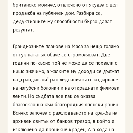
британско момиче, отвлечено от якудза с цел
продажба на публичен дом. Разбира се,
дедуктивните му способности бързо дават
резултат.
Грандиозните планове на Маса за нещо голямо
оттук нататък обаче се сгромолясват. Две
години по-късно той не може да се похвали с
нищо значимо, а жалките му доходи се дължат
на „грандиозни“ разследвания като издирване
на изгубени болонки и на откраднати филмови
ленти. Но съдбата все пак се оказва
благосклонна към благородния японски ронин.
Всичко започва с разследването на кражба на
архивен свитък от банков трезор, в който е
изключено да проникне крадец. А в хода на