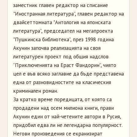
заместник главен редактор на списание
"Иностранная литература”, главен редактор на
двайсеттомната "Антология на японската
литература”, председател на мегапроекта
"Пушкинска библиотека”, през 1998 година
Акунин започва реализацията на своя
литературен проект под общия надслов
“Приключенията на Ераст Фандорин”, чиято
цел е във всяко заглавие да бъде представена
една от разновидностите на класическия
криминален роман.
За кратко време поредицата, от която са
продадени над осем милиона книги, прави
Акунин един от най-четените автори в Русия,
придобил едва ли не легендарна популярност.
Негови произведения се екранизират