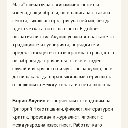
Маса“ впечатлява с динамичен сюжет и
изненадващи обрати, но е написана с такава
лекота, сякаш авторът рисува пейзаж, без да
вдига четката си от платното. В добре
познатия ни стил Акунин успява да разкаже за
традициите и суеверията, порядките и
предразсъдъците в тази красива страна, като
не забравя да прояви във всеки изгоден
случай и искрящото си чувство за хумор, но и
да ни накара да поразсъждаваме сериозно за
отношенията между хората и света около нас.
е творческият псевдоним на
Борис Акунин
Григорий Чхартишвили, филолог, литературен
критик, преводач и журналист, японист с
международна известност. Работил като