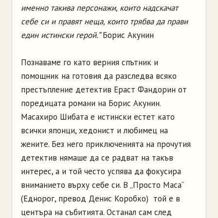
именно такива персонажи, които надскачат
себе си и правят неща, които трябва да прави
един истински герой.”
Борис Акунин
Познаваме го като верния спътник и
помощник на готовия да разследва всяко
престъпление детектив Ераст Фандорин от
поредицата романи на Борис Акунин.
Масахиро Шибата е истински естет като
всички японци, хедонист и любимец на
жените. Без него приключенията на прочутия
детектив нямаше да се радват на такъв
интерес, а и той често успява да фокусира
вниманието върху себе си. В „Просто Маса“
(Еднорог, превод Денис Коробко) той е в
центъра на събитията. Останал сам след