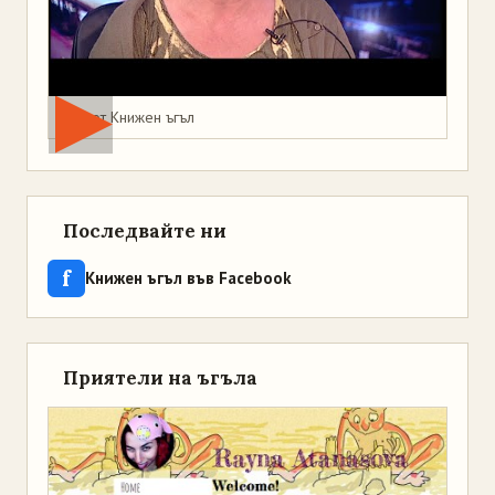
Мая от Книжен ъгъл
Последвайте ни
f
Книжен ъгъл във Facebook
Приятели на ъгъла