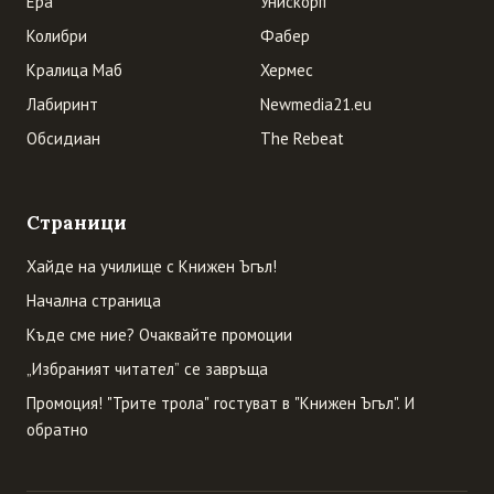
Ера
Унискорп
Колибри
Фабер
Кралица Маб
Хермес
Лабиринт
Newmedia21.eu
Обсидиан
The Rebeat
Страници
Хайде на училище с Книжен Ъгъл!
Начална страница
Къде сме ние? Очаквайте промоции
„Избраният читател” се завръща
Промоция! "Трите трола" гостуват в "Книжен Ъгъл". И
обратно