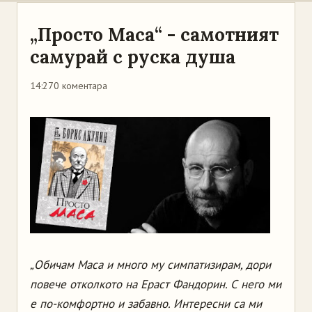
„Просто Маса“ - самотният
самурай с руска душа
14:27
0 коментара
„Обичам Маса и много му симпатизирам, дори
повече отколкото на Ераст Фандорин. С него ми
е по-комфортно и забавно. Интересни са ми