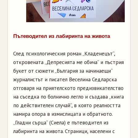
Пътеводител из лабиринта на живота
След психологическия роман „Кладенецът“,
откровената „Депресията ме обича“ и пъстрия
букет от сюжети „България за начинаещи“
журналистът и писател Веселина Седларска
отговаря на приятелското предизвикателство
на съседка по болнично легло и създава „книга
по действителен случай“, в която реалността
намира опора в измислицата и обратното.
„Гладни сърца“ (Сиела) е пътеводител из
лабиринта на живота. Страници, населени с