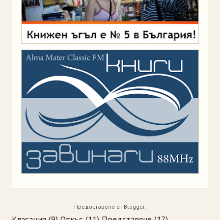
Предоставено от
Blogger
.
Класация
(9)
Откъс
(11)
Представяне
(17)