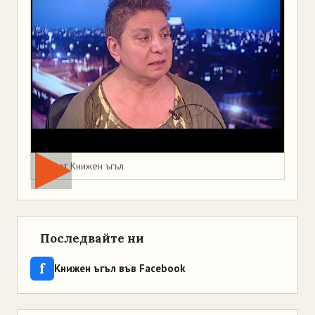
Мая от Книжен ъгъл
Последвайте ни
f
Книжен ъгъл във Facebook