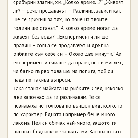
сребърни златни, хм. „Колко време…?“ „Живеят
ли? – рече продавачът. – Различно, зависи как
ще се грижиш за тях, но поне на твоите
години ще станат.“ „А колко време могат да
живеят без вода?“ „Експерименти ли ще
правиш – сопна се продавачът и дръпна
рибките към себе си. – Около две минути.“ Аз
експерименти нямаше да правя, но си мислех,
че батко първо това ще ме попита, той си
пада по такива въпроси.
Така станах майката на рибките. След няколко
дни започнах да ги различавам. Те се
познаваха не толкова по външен вид, колкото
по характер. Едната например беше много
лакома. Нея си обичах най-много, защото тя
винаги сбъдваше желанията ми. Затова когато