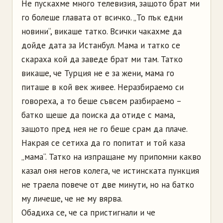
Не пускахме много телевизия, защото брат ми
го болеше главата от всичко. „То пък едни
новини“, викаше татко. Всички чакахме да
дойде дата за Истанбул. Мама и татко се
скараха кой да заведе брат ми там. Татко
викаше, че Турция не е за жени, мама го
питаше в кой век живее. Неразбираемо си
говореха, а то беше съвсем разбираемо –
батко щеше да поиска да отиде с мама,
защото пред нея не го беше срам да плаче.
Накрая се сетиха да го попитат и той каза
„мама“. Татко на изпращане му припомни какво
казал оня негов колега, че истинската пункция
не траела повече от две минути, но на батко
му личеше, че не му вярва.
Обадиха се, че са пристигнали и че