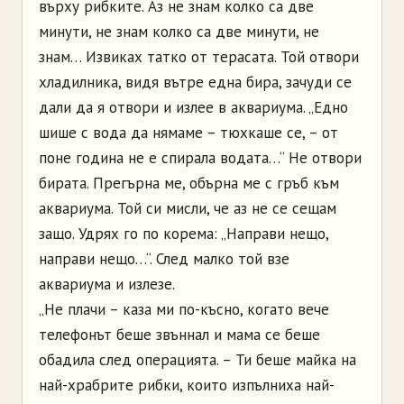
върху рибките. Аз не знам колко са две
минути, не знам колко са две минути, не
знам… Извиках татко от терасата. Той отвори
хладилника, видя вътре една бира, зачуди се
дали да я отвори и излее в аквариума. „Едно
шише с вода да нямаме – тюхкаше се, – от
поне година не е спирала водата…“ Не отвори
бирата. Прегърна ме, обърна ме с гръб към
аквариума. Той си мисли, че аз не се сещам
защо. Удрях го по корема: „Направи нещо,
направи нещо…“. След малко той взе
аквариума и излезе.
„Не плачи – каза ми по-късно, когато вече
телефонът беше звъннал и мама се беше
обадила след операцията. – Ти беше майка на
най-храбрите рибки, които изпълниха най-