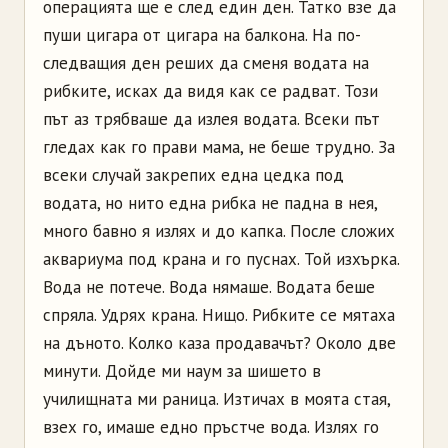
операцията ще е след един ден. Татко взе да
пуши цигара от цигара на балкона. На по-
следващия ден реших да сменя водата на
рибките, исках да видя как се радват. Този
път аз трябваше да излея водата. Всеки път
гледах как го прави мама, не беше трудно. За
всеки случай закрепих една цедка под
водата, но нито една рибка не падна в нея,
много бавно я излях и до капка. После сложих
аквариума под крана и го пуснах. Той изхърка.
Вода не потече. Вода нямаше. Водата беше
спряла. Удрях крана. Нищо. Рибките се мятаха
на дъното. Колко каза продавачът? Около две
минути. Дойде ми наум за шишето в
училищната ми раница. Изтичах в моята стая,
взех го, имаше едно пръстче вода. Излях го