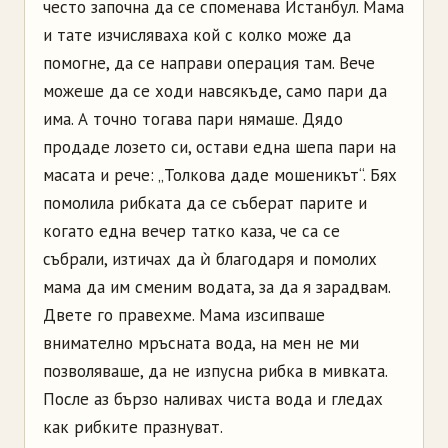
често започна да се споменава Истанбул. Мама
и тате изчисляваха кой с колко може да
помогне, да се направи операция там. Вече
можеше да се ходи навсякъде, само пари да
има. А точно тогава пари нямаше. Дядо
продаде лозето си, остави една шепа пари на
масата и рече: „Толкова даде мошеникът“. Бях
помолила рибката да се съберат парите и
когато една вечер татко каза, че са се
събрали, изтичах да ѝ благодаря и помолих
мама да им сменим водата, за да я зарадвам.
Двете го правехме. Мама изсипваше
внимателно мръсната вода, на мен не ми
позволяваше, да не изпусна рибка в мивката.
После аз бързо наливах чиста вода и гледах
как рибките празнуват.