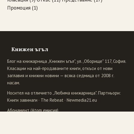
Промоция
(1)
Книжен ъгъл
Блог на книжарница „Книжен ъгъл", ул. „Оборище" 117, София.
Класации на най-продаваните книги, откъси от нови
заглавия и книжни новини — всяка седмица от 2008 г.
насам.
Носител на отличието „Любима книжарница". Партньори:
Книги завинаги
·
The Rebeat
·
Newmedia21.eu
Абонамент (Atom емисия)
Издателства