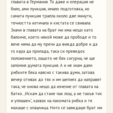
главата в Германия. То даже и операция не
било, ами пункция, имало подготовка, но
самата пункция траела около две минути,
течността изтичала и кистата се свивала.
Значи в главата на брат ми има нещо като
балонче, което някой може да прободе и то
вече няма да му пречи да вижда добре и да
го кара да припада, така си преведох
положението, защото не бях сигурна, че ще
запомня думата пункция. А и не знам дали
рибките бяха наясно с такива думи, затова
вечер отивах до тях и им шепнех да направят
така, че онова нещо да изчезне от главата на
батко. „Искам да стане пак лош, а не такъв тих
и уплашен“, казвах на лакомата рибка и тя
махаше с опашчица. Нито се заяждаше брат ми