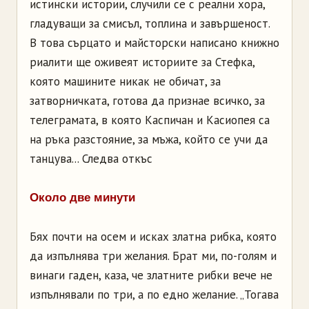
истински истории, случили се с реални хора,
гладуващи за смисъл, топлина и завършеност.
В това сърцато и майсторски написано книжно
риалити ще оживеят историите за Стефка,
която машините никак не обичат, за
затворничката, готова да признае всичко, за
телеграмата, в която Каспичан и Касиопея са
на ръка разстояние, за мъжа, който се учи да
танцува... Следва откъс
Около две минути
Бях почти на осем и исках златна рибка, която
да изпълнява три желания. Брат ми, по-голям и
винаги гаден, каза, че златните рибки вече не
изпълнявали по три, а по едно желание. „Тогава