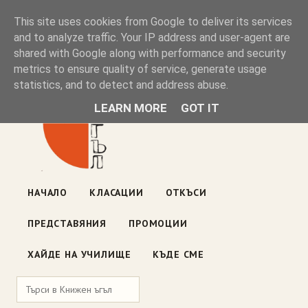
Книжен ъгъл
This site uses cookies from Google to deliver its services
and to analyze traffic. Your IP address and user-agent are
shared with Google along with performance and security
Блог на книжарницата — класации, откъси, нови книги
metrics to ensure quality of service, generate usage
ул. „Оборище" 117, София
· пон–пет 10:00–19:00 ·
statistics, and to detect and address abuse.
събота 10:00–16:00
LEARN MORE
GOT IT
НАЧАЛО
КЛАСАЦИИ
ОТКЪСИ
ПРЕДСТАВЯНИЯ
ПРОМОЦИИ
ХАЙДЕ НА УЧИЛИЩЕ
КЪДЕ СМЕ