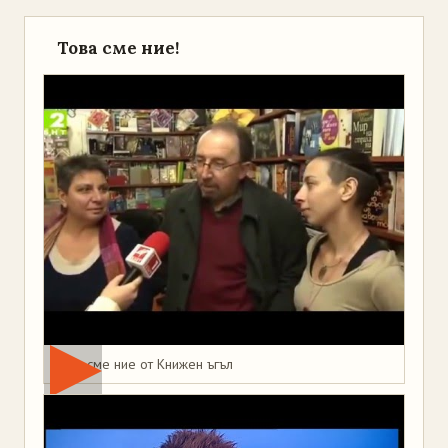
Това сме ние!
Това сме ние от Книжен ъгъл