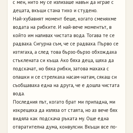
с мен, нито му се излизаше навън да играе с
децата, вкъщи стана тихо и студено.
Най-хубавият момент беше, когато сменяхме
водата на рибките. И най-вече моментът, в
който им наливах чистата вода. Тогава те се
радваха. Сигурна съм, че се радваха. Първо се
изтягаха, а след това бързо-бързо обхождаха
стъклената си къща. Ако бяха деца, щяха да
подскачат, но бяха рибки, затова махаха с
опашки и се стрелкаха насам-натам, сякаш си
съобщаваха една на друга, че е дошла чистата
вода.
Последния път, когато брат ми припадна, ми
изкрещяха да изляза от стаята, но аз вече бях
видяла как подскача ръката му. Още една
отвратителна дума, конвулсии. Вкъщи все по-