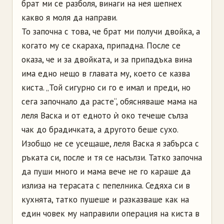
брат ми се разболя, винаги на нея шепнех
какво я моля да направи.
То започна с това, че брат ми получи двойка, а
когато му се скараха, припадна. После се
оказа, че и за двойката, и за припадъка вина
има едно нещо в главата му, което се казва
киста. „Той сигурно си го е имал и преди, но
сега започнало да расте“, обясняваше мама на
леля Васка и от едното ѝ око течеше сълза
чак до брадичката, а другото беше сухо.
Изобщо не се усещаше, леля Васка я забърса с
ръката си, после и тя се насълзи. Татко започна
да пуши много и мама вече не го караше да
излиза на терасата с пепелника.
Седяха си в
кухнята, татко пушеше и разказваше как на
един човек му направили операция на киста в