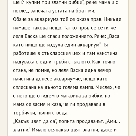
ще ѝ купим три златни рибки“, рече мама и с
поглед запечата устата на брат ми.
Обаче за аквариума той се оказа прав. Никъде
нямаше такова нещо. Татко пръв се сети, че
леля Васка ще спаси положението. Рече: „Васа
като нищо ще издуха един аквариум“. Тя
работеше в стъкларския цех и там наистина
надуваха с едни тръби стъклото. Как точно
стана, не помня, но леля Васка една вечер
наистина донесе аквариумче, нещо като
сплескана на дъното голяма лампа. Мислех, че
с него ще отидем в магазина за рибки, но
мама се засмя и каза, че ги продавали в
торбички, пълни с вода.
„Какъв цвят да са“, попита продавачът. „Ами…
златни.“ Имало всякакъв цвят златни, даже и