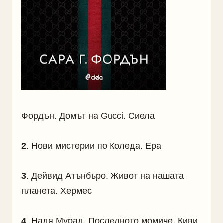
Фордън. Домът на Gucci. Сиела
2
. Нови мистерии по Коледа. Ера
3
. Дейвид Атънбъро. Живот на нашата
планета. Хермес
4
. Надя Мурад. Последното момиче. Киви