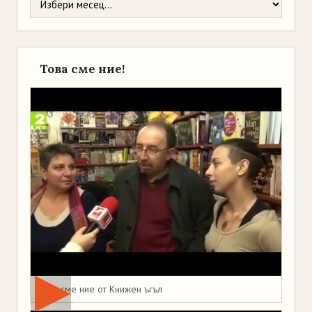
Това сме ние!
Това сме ние от Книжен ъгъл