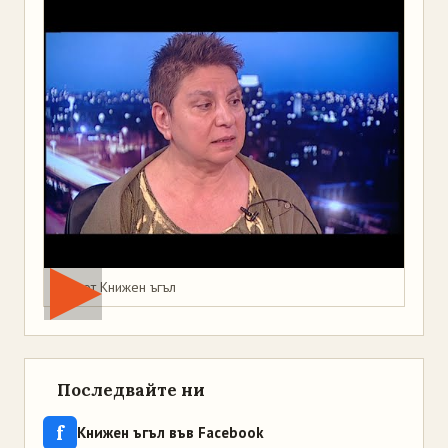
Мая от Книжен ъгъл
Последвайте ни
f
Книжен ъгъл във Facebook