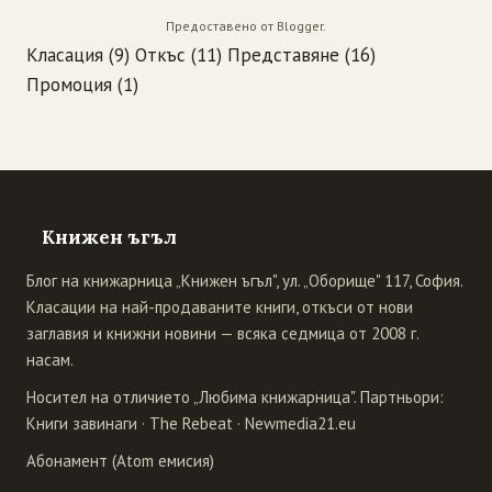
Предоставено от
Blogger
.
Класация
(9)
Откъс
(11)
Представяне
(16)
Промоция
(1)
Книжен ъгъл
Блог на книжарница „Книжен ъгъл", ул. „Оборище" 117, София.
Класации на най-продаваните книги, откъси от нови
заглавия и книжни новини — всяка седмица от 2008 г.
насам.
Носител на отличието „Любима книжарница". Партньори:
Книги завинаги
·
The Rebeat
·
Newmedia21.eu
Абонамент (Atom емисия)