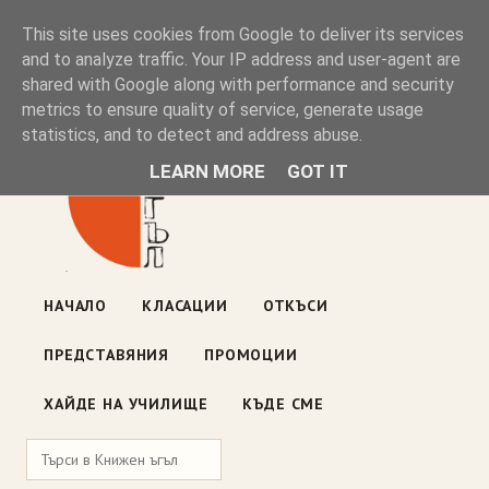
Книжен ъгъл
This site uses cookies from Google to deliver its services
and to analyze traffic. Your IP address and user-agent are
shared with Google along with performance and security
Блог на книжарницата — класации, откъси, нови книги
metrics to ensure quality of service, generate usage
ул. „Оборище" 117, София
· пон–пет 10:00–19:00 ·
statistics, and to detect and address abuse.
събота 10:00–16:00
LEARN MORE
GOT IT
НАЧАЛО
КЛАСАЦИИ
ОТКЪСИ
ПРЕДСТАВЯНИЯ
ПРОМОЦИИ
ХАЙДЕ НА УЧИЛИЩЕ
КЪДЕ СМЕ