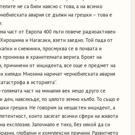
елите не са били наясно с това, а на всичко
нобилската авария се дължи на грешки – това е
.
яма част от Европа 400 пъти повече радиоактивен
Хирошима и Нагасаки, взети заедно. Той пада от
апки и снежинки, просмуква се в почвата и
 прониква в хранителната верига. Броят на
 причинени от инцидента, все още е предмет на
ци хиляди. Мнозина наричат чернобилската авария
атастрофа в историята“.
о-голямата част на миналия век нещо друго се
 ден, навсякъде, по цялото земно кълбо. То също е
ешки грешки. Не говорим за нещастен инцидент, а
петентност, които засягат всички сфери на живота
на експлозия. Започнало е тихо, без някой да си
бразни, глобални и комплексни причини. Развитието