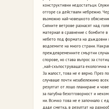
конструктивни недостатъци. Служит
отгоре са действали небрежно. Чер
възможно най-човешкото обяснение
Силните ветрове разнасят над гол
материал в сравнение с бомбите в 
небето под формата на дъждовни к
водоемите на много страни. Накрая
преждевременните смъртни случаи,
спорове, но става въпрос за стоти
„най-скъпоструващата екологична к
За жалост, това не е вярно. През п
случваше почти незабележимо всеки
резултат от лошо планиране и чов
за пагубна безотговорност и неком
ни. Всичко това не е започнало с ед
даде сметка, в резултат на разноо