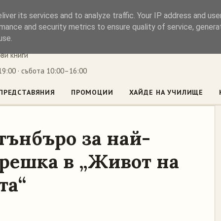
iver its services and to analyze traffic. Your IP address and us
ъл
mance and security metrics to ensure quality of service, gener
use.
ови книги
9:00 · събота 10:00–16:00
ПРЕДСТАВЯНИЯ
ПРОМОЦИИ
ХАЙДЕ НА УЧИЛИЩЕ
тънбъро за най-
грешка в „Живот на
та“