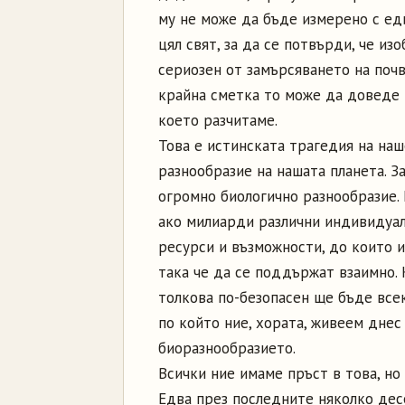
му не може да бъде измерено с ед
цял свят, за да се потвърди, че из
сериозен от замърсяването на почв
крайна сметка то може да доведе 
което разчитаме.
Това е истинската трагедия на на
разнообразие на нашата планета. З
огромно биологично разнообразие.
ако милиарди различни индивидуал
ресурси и възможности, до които и
така че да се поддържат взаимно. 
толкова по-безопасен ще бъде всек
по който ние, хората, живеем днес
биоразнообразието.
Всички ние имаме пръст в това, но 
Едва през последните няколко десе