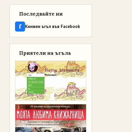
Последвайте ни
f
Книжен ъгъл във Facebook
Приятели на ъгъла