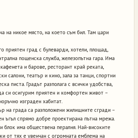
а на никое място, на което съм бил. Там цари
о приятен град с булеварди, хотели, площад,
нтрална пощенска служба, железопътна гара. Има
 кафенета и барове, ресторант край реката,
и салони, театър и кино, зала за танци, спортни
ска писта. Градът разполага с всички удобства,
а да си осигурим приятен и комфортен живот –
норъчно изграден хабитат.
ър на града са разположени жилищните сгради –
ен ъгъл спрямо добре проектирана пътна мрежа.
ки блок има обществена пералня. Най-високите
еки от тях е увенчан с огромната емблема на