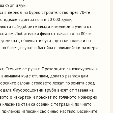
а сърп и чук.
юз в период на бурно строителство през 70-те
то идеален дом за почти 50 000 души,
риюти най-добрите млади инженери и учени от
ата им. Любителски филм от началото на 80-те
е усмихват, общуват и бутат детски колички по
по балет, плуват в басейна с олимпийски размери
т. Стените се рушат. Прозорците са изпочупени, а
 внимавам къде стъпвам, докато разглеждам
ьорските салони столовете лежат по земята сред
ледала. Флуоресцентни тръби висят от тавана на
вото е изкъртен и пръснат по голямото мраморно
 класните стаи са осеяни с тетрадки, по чиито
 прилежно изписани със синьо мастило. Басейните