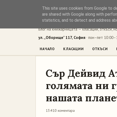
This site uses cookies from Google to del
Книжен ъг
are shared with Google along with perfor
statistics, and to detect and address ab
Блог на книжарницата — класации, откъси, н
ул. „Оборище" 117, София
· пон–пет 10:00–1
НАЧАЛО
КЛАСАЦИИ
ОТКЪСИ
Сър Дейвид А
голямата ни 
нашата плане
13:41
0 коментара