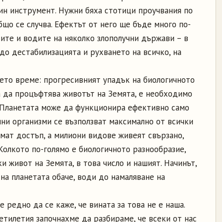
ин инструмент. Нужни бяха стотици проучвания по
общо се случва. Ефектът от него ще бъде много по-
ите и водите на няколко злополучни държави – в
до дестабилизацията и рухването на всичко, на
шето време: прогресивният упадък на биологичното
а да процъфтява животът на Земята, е необходимо
 Планетата може да функционира ефективно само
ни организми се възползват максимално от всички
мат достъп, а милиони видове живеят свързано,
Колкото по-голямо е биологичното разнообразие,
и живот на Земята, в това число и нашият. Начинът,
 на планетата обаче, води до намаляване на
е редно да се каже, че вината за това не е наша.
тилетия започнахме да разбираме, че всеки от нас