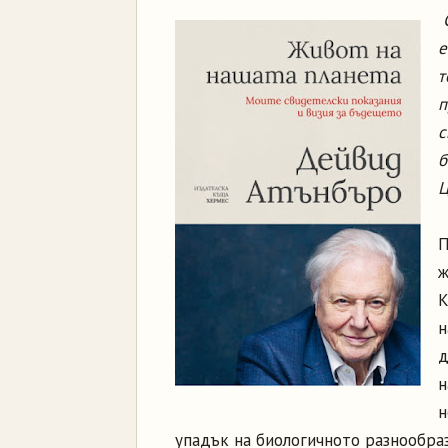
С
е
т
п
с
б
Ц
П
ж
К
н
д
н
н
упадък на биологичното разнообраз