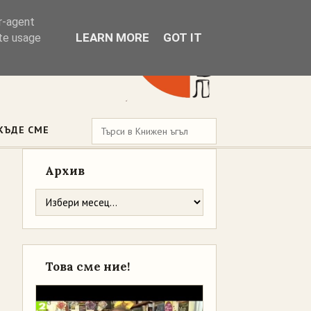
er-agent
LEARN MORE
GOT IT
ate usage
КЪДЕ СМЕ
Архив
Това сме ние!