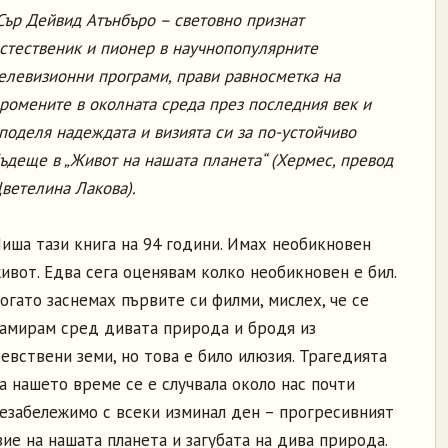
ър Дейвид Атънбъро – световно признат
стественик и пионер в научнопопулярните
елевизионни програми, прави равносметка на
ромените в околната среда през последния век и
поделя надеждата и визията си за по-устойчиво
ъдеще в „Живот на нашата планета“ (Хермес, превод
ветелина Лакова).
иша тази книга на 94 години. Имах необикновен
ивот. Едва сега оценявам колко необикновен е бил.
огато заснемах първите си филми, мислех, че се
амирам сред дивата природа и бродя из
евствени земи, но това е било илюзия. Трагедията
а нашето време се е случвала около нас почти
езабележимо с всеки изминал ден – прогресивният
ие на нашата планета и загубата на дива природа.