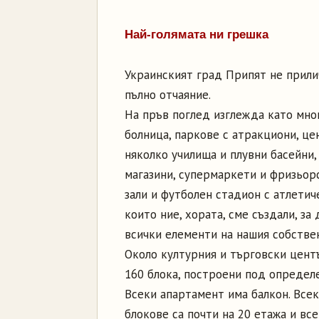
Най-голямата ни грешка
Украинският град Припят не прилич
пълно отчаяние.
На пръв поглед изглежда като мног
болница, паркове с атракциони, це
няколко училища и плувни басейни,
магазини, супермаркети и фризьорск
зали и футболен стадион с атлетиче
които ние, хората, сме създали, з
всички елементи на нашия собстве
Около културния и търговски цент
160 блока, построени под определ
Всеки апартамент има балкон. Все
блокове са почти на 20 етажа и вс