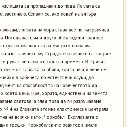
в жилищата са пропаднали до пода. Леглата са
, застинало. Сепвам се, ако повей на вятъра
 влизам, липсата на хора става все по-натрапчива.
на. Посещавал съм и други обезлюдени градове –
 но тук нормалността на мястото привлича
на изоставянето му. Сградите и вещите са твърде
е се рушат не само от хода на времето. В Припят
 тук – от таблата за обяви, които никой вече не
инийки в кабинета по естествени науки, до
онумент на способността на човечеството да
 и което цени. Ние, хората, единствени на земята
аваме светове, а след това да ги разрушаваме.
ор № 4 на близката атомна електрическа централа
тна на всички като „Чернобил“. Експлозията е
ешки грешки. Чернобилските реактори имали