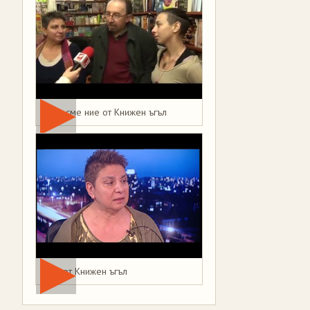
Това сме ние от Книжен ъгъл
Мая от Книжен ъгъл