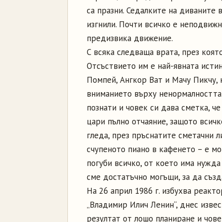
са празни. Седалките на диваните 
изгнили. Почти всичко е неподвижно
предизвика движение.
С всяка следваща врата, през която
Отсъствието им е най-явната исти
Помпей, Ангкор Ват и Мачу Пикчу,
вниманието върху ненормалността 
познати и човек си дава сметка, ч
цари пълно отчаяние, защото всичко
гледа, през пръснатите сметачни л
счупеното пиано в кафенето – е м
погуби всичко, от което има нужда
сме достатъчно могъщи, за да създ
На 26 април 1986 г. избухва реакт
„Владимир Илич Ленин“, днес извес
резултат от лошо планиране и чов