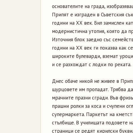
основателите на града, изобразяващ
Припят е изграден в Съветския съ
години на ХХ век. Бил замислен ка
модернистична утопия, която да п
Източния блок заедно със семейств
години на ХХ век ги показва как с
широките булеварди, вземат уроци 
и се разхождат с лодки по реката.
Днес обаче никой не живее в Припя
щурцовете им пропадат. Трябва да
мрачните празни сгради. Във фриз
прашни ролки за коса и счупени ог
супермаркета. Паркетът на кметст
стълбище. В училищата подовете на
страници се редят кирилски букви,