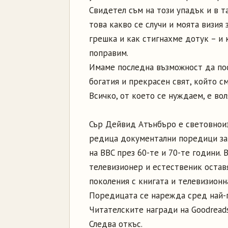
Свидетел съм на този упадък и в т
това какво се случи и моята визия 
грешка и как стигнахме дотук – и 
поправим.
Имаме последна възможност да пос
богатия и прекрасен свят, който с
Всичко, от което се нуждаем, е вол
Сър Дейвид Атънбъро е световноиз
редица документални поредици за
на BBC през 60-те и 70-те години. 
телевизионер и естественик оста
поколения с книгата и телевизионн
Поредицата се нарежда сред най-п
Читателските награди на Goodreads 
Следва откъс.