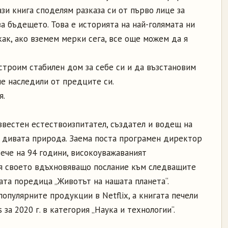
ази книга споделям разказа си от първо лице за
за бъдещето. Това е историята на най-голямата ни
как, ако вземем мерки сега, все още можем да я
троим стабилен дом за себе си и да възстановим
ме наследили от предците си.
я.
вестен естествоизпитател, създател и водещ на
 дивата природа. Заема поста програмен директор
Вече на 94 години, високоуважаваният
вя своето вдъхновяващо послание към следващите
ата поредица „Животът на нашата планета“.
опулярните продукции в Netflix, а книгата печели
за 2020 г. в категория „Наука и технологии“.