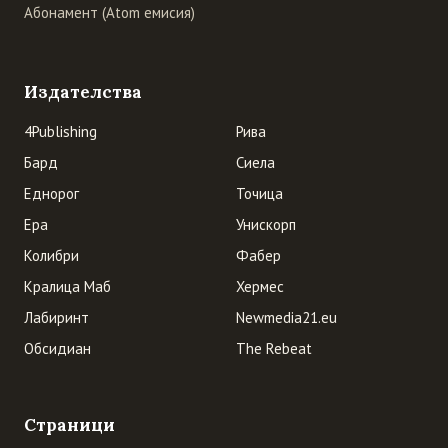
Абонамент (Atom емисия)
Издателства
4Publishing
Рива
Бард
Сиела
Еднорог
Точица
Ера
Унискорп
Колибри
Фабер
Кралица Маб
Хермес
Лабиринт
Newmedia21.eu
Обсидиан
The Rebeat
Страници