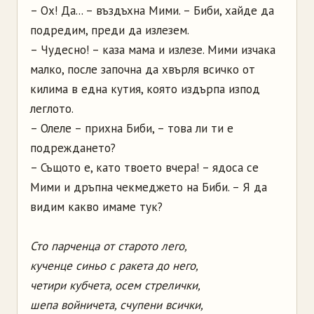
– Ох! Да... – въздъхна Мими. – Биби, хайде да
подредим, преди да излезем.
– Чудесно! – каза мама и излезе. Мими изчака
малко, после започна да хвърля всичко от
килима в една кутия, която издърпа изпод
леглото.
– Олеле – прихна Биби, – това ли ти е
подреждането?
– Същото е, като твоето вчера! – ядоса се
Мими и дръпна чекмеджето на Биби. – Я да
видим какво имаме тук?
Сто парченца от старото лего,
кученце синьо с ракета до него,
четири кубчета, осем стрелички,
шепа войничета, счупени всички,