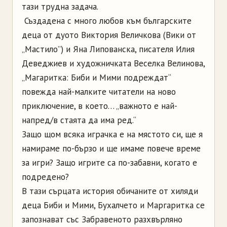
тази трудна задача.
Създадена с много любов към българските
деца от дуото Виктория Величкова (Вики от
„Мастило”) и Яна Липованска, писателя Илия
Деведжиев и художничката Веселка Велинова,
„Магаритка: Биби и Мими подреждат“
повежда най-малките читатели на ново
приключение, в което… „важното е най-
напред/в стаята да има ред.“
Защо щом всяка играчка е на мястото си, ще я
намираме по-бързо и ще имаме повече време
за игри? Защо игрите са по-забавни, когато е
подредено?
В тази сърцата история обичаните от хиляди
деца Биби и Мими, Бухалчето и Маргаритка се
запознават със Забравеното разхвърляно