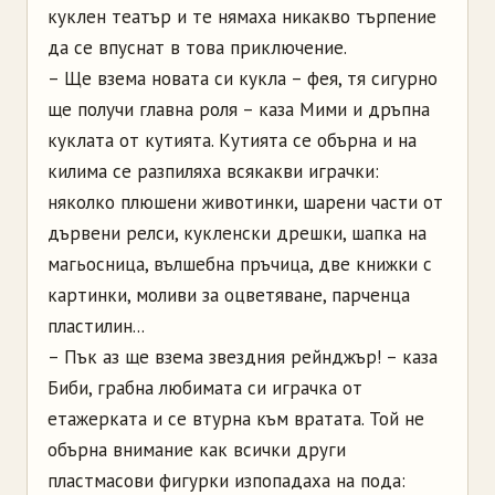
куклен театър и те нямаха никакво търпение
да се впуснат в това приключение.
– Ще взема новата си кукла – фея, тя сигурно
ще получи главна роля – каза Мими и дръпна
куклата от кутията. Кутията се обърна и на
килима се разпиляха всякакви играчки:
няколко плюшени животинки, шарени части от
дървени релси, кукленски дрешки, шапка на
магьосница, вълшебна пръчица, две книжки с
картинки, моливи за оцветяване, парченца
пластилин...
– Пък аз ще взема звездния рейнджър! – каза
Биби, грабна любимата си играчка от
етажерката и се втурна към вратата. Той не
обърна внимание как всички други
пластмасови фигурки изпопадаха на пода: