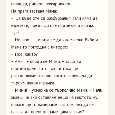
полицаи, рицари, пожарникари.
На прага застана Мама:
– За къде сте се разбързали? Нали няма да
излезете, преди да сте подредили всичко
тук?
– Не, ноо... – опита се да каже нещо Биби и
Мама го погледна с интерес:
– Ноо, какво?
– Ами... – обади се Мими, – защо да
подреждаме, като така и така ще
разхвърляме отново, когато започнем да
търсим някоя играчка
– Мими! – усмихна се търпеливо Мама. – Нали
знаеш, че ако оставяме нещо на мястото му,
винаги ще го намираме пак там, без да се
налага да преобръщаме цялата стая?