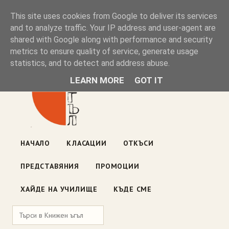
Книжен ъгъл
This site uses cookies from Google to deliver its services
and to analyze traffic. Your IP address and user-agent are
shared with Google along with performance and security
Блог на книжарницата — класации, откъси, нови книги
metrics to ensure quality of service, generate usage
ул. „Оборище" 117, София
· пон–пет 10:00–19:00 ·
statistics, and to detect and address abuse.
събота 10:00–16:00
LEARN MORE
GOT IT
НАЧАЛО
КЛАСАЦИИ
ОТКЪСИ
ПРЕДСТАВЯНИЯ
ПРОМОЦИИ
ХАЙДЕ НА УЧИЛИЩЕ
КЪДЕ СМЕ