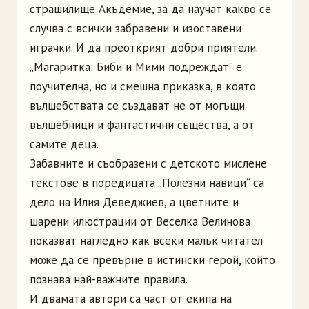
страшилище Акъдемие, за да научат какво се
случва с всички забравени и изоставени
играчки. И да преоткрият добри приятели.
„Магаритка: Биби и Мими подреждат“ е
поучителна, но и смешна приказка, в която
вълшебствата се създават не от могъщи
вълшебници и фантастични същества, а от
самите деца.
Забавните и съобразени с детското мислене
текстове в поредицата „Полезни навици“ са
дело на Илия Деведжиев, а цветните и
шарени илюстрации от Веселка Велинова
показват нагледно как всеки малък читател
може да се превърне в истински герой, който
познава най-важните правила.
И двамата автори са част от екипа на