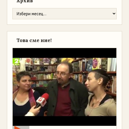
Архив
Това сме ние!