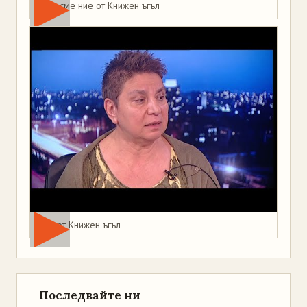
Това сме ние от Книжен ъгъл
Мая от Книжен ъгъл
Последвайте ни