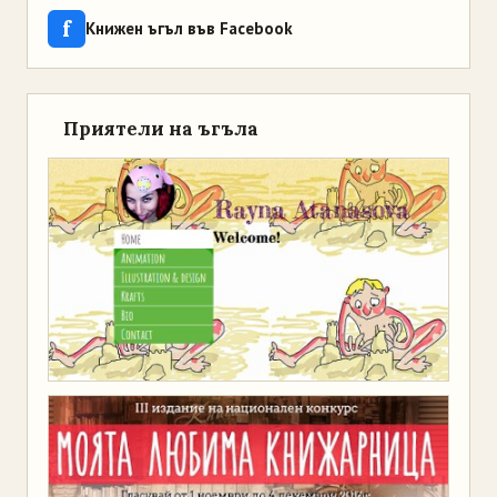
f
Книжен ъгъл във Facebook
Приятели на ъгъла