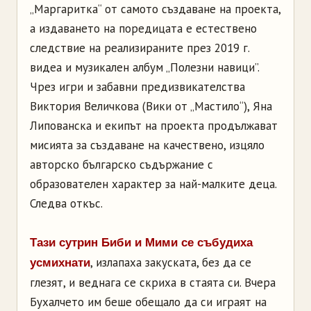
„Маргаритка“ от самото създаване на проекта,
а издаването на поредицата е естествено
следствие на реализираните през 2019 г.
видеа и музикален албум „Полезни навици”.
Чрез игри и забавни предизвикателства
Виктория Величкова (Вики от „Мастило“), Яна
Липованска и екипът на проекта продължават
мисията за създаване на качествено, изцяло
авторско българско съдържание с
образователен характер за най-малките деца.
Следва откъс.
Тази сутрин Биби и Мими се събудиха
, излапаха закуската, без да се
усмихнати
глезят, и веднага се скриха в стаята си. Вчера
Бухалчето им беше обещало да си играят на