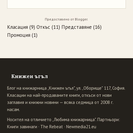
Предоставено от
Blogger
.
Класация
(9)
Откъс
(11)
Представяне
(16)
Промоция
(1)
Книжен ъгъл
Блог на книжарница „Книжен ъгъл", ул. „Оборище" 117, София.
Класации на най-продаваните книги, откъси от нови
заглавия и книжни новини — всяка седмица от 2008 г.
насам.
Носител на отличието „Любима книжарница". Партньори:
Книги завинаги
·
The Rebeat
·
Newmedia21.eu