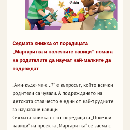
Седмата книжка от поредицата
„Маргаритка и полезните навици“ помага
на родителите да научат най-малките да
подреждат
„Ами-къде-ми-е…?“ е въпросът, който всички
родители са чували. А подреждането на
детската стая често е едни от най-трудните
за научаване навици.
Седмата книжка от от поредицата „Полезни
навици“ на проекта „Маргаритка“ се заема с