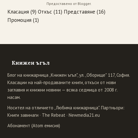
Предоставено от
Blogger
.
Класация
(9)
Откъс
(11)
Представяне
(16)
Промоция
(1)
Книжен ъгъл
Блог на книжарница „Книжен ъгъл", ул. „Оборище" 117, София.
Класации на най-продаваните книги, откъси от нови
заглавия и книжни новини — всяка седмица от 2008 г.
насам.
Носител на отличието „Любима книжарница". Партньори:
Книги завинаги
·
The Rebeat
·
Newmedia21.eu
Абонамент (Atom емисия)