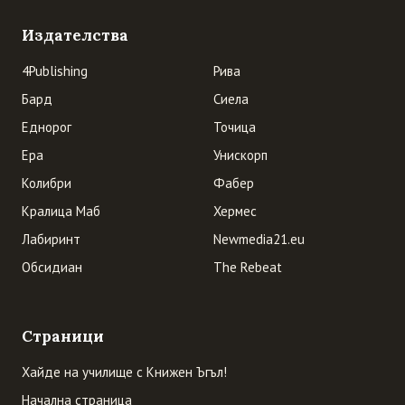
Издателства
4Publishing
Рива
Бард
Сиела
Еднорог
Точица
Ера
Унискорп
Колибри
Фабер
Кралица Маб
Хермес
Лабиринт
Newmedia21.eu
Обсидиан
The Rebeat
Страници
Хайде на училище с Книжен Ъгъл!
Начална страница