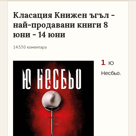
Класация Книжен ъгъл -
най-продавани книги 8
юни - 14 юни
14:53
0 коментара
1
.
Ю
Несбьо.