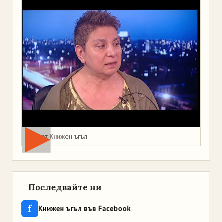
Мая от Книжен ъгъл
Последвайте ни
f
Книжен ъгъл във Facebook