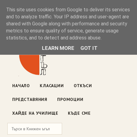
Книжен ъгъл
This site uses cookies from Google to deliver its services
and to analyze traffic. Your IP address and user-agent are
shared with Google along with performance and security
Блог на книжарницата — класации, откъси, нови книги
metrics to ensure quality of service, generate usage
ул. „Оборище" 117, София
· пон–пет 10:00–19:00 ·
statistics, and to detect and address abuse.
събота 10:00–16:00
LEARN MORE
GOT IT
НАЧАЛО
КЛАСАЦИИ
ОТКЪСИ
ПРЕДСТАВЯНИЯ
ПРОМОЦИИ
ХАЙДЕ НА УЧИЛИЩЕ
КЪДЕ СМЕ