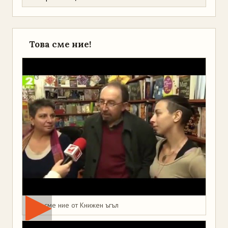
Това сме ние!
Това сме ние от Книжен ъгъл