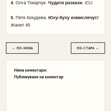
4
. Олга Токарчук.
Чудати разкази
. ICU
5
. Петя Кокудева.
Юху-буху измислячус!
Жанет 45
← ПО-НОВА
ПО-СТАРА →
Няма коментари:
Публикуване на коментар