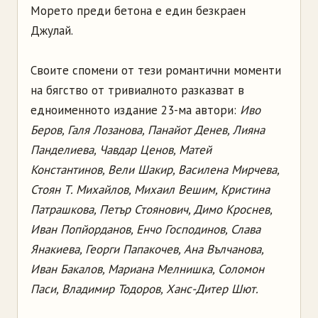
Морето преди бетона е един безкраен
Джулай.
Своите спомени от тези романтични моменти
на бягство от тривиалното разказват в
едноименното издание 23-ма автори:
Иво
Беров, Галя Лозанова, Панайот Денев, Лияна
Панделиева, Чавдар Ценов, Матей
Константинов, Вели Шакир, Василена Мирчева,
Стоян Т. Михайлов, Михаил Вешим, Кристина
Патрашкова, Петър Стоянович, Димо Кроснев,
Иван Попйорданов, Енчо Господинов, Слава
Янакиева, Георги Папакочев, Ана Вълчанова,
Иван Бакалов, Мариана Мелнишка, Соломон
Паси, Владимир Тодоров, Ханс-Дитер Шют.