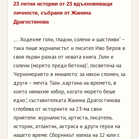
23 летни истории от 23 вдъхновяващи
личности, събрани от Жанина
Драгостинова
„... Ходехме голи, гладни, солени и щастливи" –
така пише журналистът и писател Иво Беров в
своя първи разказ от новата книга „Голи и
солени (морето преди бетона)", посветена на
Черноморието в миналото: за някои спомен, за
други – мечта. Тази „картина на времето, в
което нямахме избор, когато морето беше
едно", съставителката Жанина Драгостинова
сглобява от историите на 23-ма свои
приятели: журналисти, артисти, писатели,
историк, атлантик, актриса и други герои на
нашето време. Сборникът излиза на 12 юли с