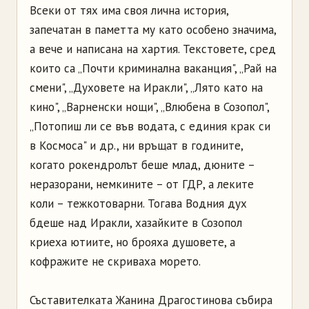
Всеки от тях има своя лична история,
запечатан в паметта му като особено значима,
а вече и написана на хартия. Текстовете, сред
които са „Почти криминална ваканция", „Рай на
смени", „Духовете на Иракли", „Лято като на
кино", „Варненски нощи", „Влюбена в Созопол",
„Потопиш ли се във водата, с единия крак си
в Космоса" и др., ни връщат в годините,
когато рокендролът беше млад, дюните –
неразорани, немкините – от ГДР, а леките
коли – тежкотоварни. Тогава Водния дух
бдеше над Иракли, хазайките в Созопол
криеха ютиите, но брояха душовете, а
кофражите не скриваха морето.
Съставителката Жанина Драгостинова събира