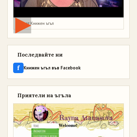
Мая от Книжен ъгъл
Последвайте ни
f
Книжен ъгъл във Facebook
Приятели на ъгъла