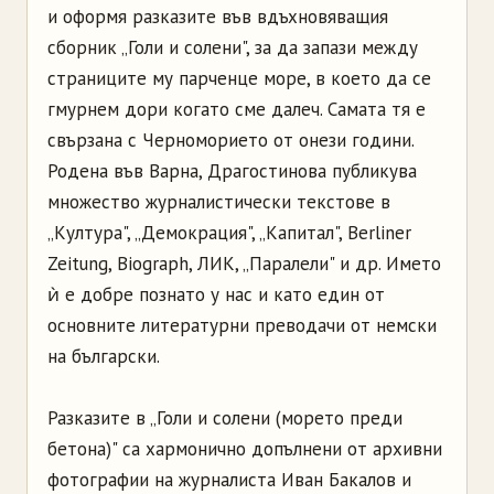
и оформя разказите във вдъхновяващия
сборник „Голи и солени", за да запази между
страниците му парченце море, в което да се
гмурнем дори когато сме далеч. Самата тя е
свързана с Черноморието от онези години.
Родена във Варна, Драгостинова публикува
множество журналистически текстове в
„Култура", „Демокрация", „Капитал", Berliner
Zeitung, Biograph, ЛИК, „Паралели" и др. Името
ѝ е добре познато у нас и като един от
основните литературни преводачи от немски
на български.
Разказите в „Голи и солени (морето преди
бетона)" са хармонично допълнени от архивни
фотографии на журналиста Иван Бакалов и