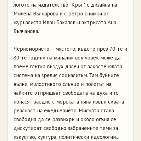
логото на издателство „Кръг", с дизайна на
Милена Вълнарова и с ретро снимки от
журналиста Иван Бакалов и актрисата Ана
Вълчанова.
Черноморието – мястото, където през 70-те и
80-те години на миналия век човек може да
поеме глътка въздух далеч от закостенялата
система на зрелия социализъм. Там буйните
вълни, милостивото слънце и полетът на
чайките отприщват свободата на духа и го
понасят заедно с морската пяна извън сивата
реалност на ежедневието. Мисълта става
свободна да се развихри и около огъня се
дискутират свободно забранените теми за
изкуство, култура, политически идеологии...