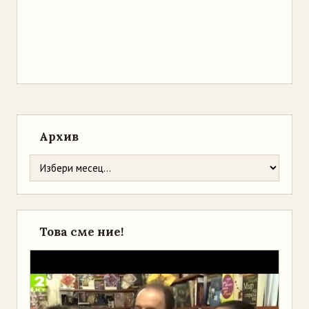
Архив
Това сме ние!