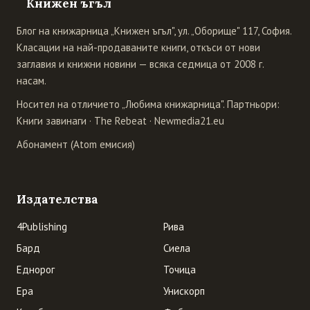
Книжен ъгъл
Блог на книжарница „Книжен ъгъл", ул. „Оборище" 117, София.
Класации на най-продаваните книги, откъси от нови
заглавия и книжни новини — всяка седмица от 2008 г.
насам.
Носител на отличието „Любима книжарница". Партньори:
Книги завинаги
·
The Rebeat
·
Newmedia21.eu
Абонамент (Atom емисия)
Издателства
4Publishing
Рива
Бард
Сиела
Еднорог
Точица
Ера
Унискорп