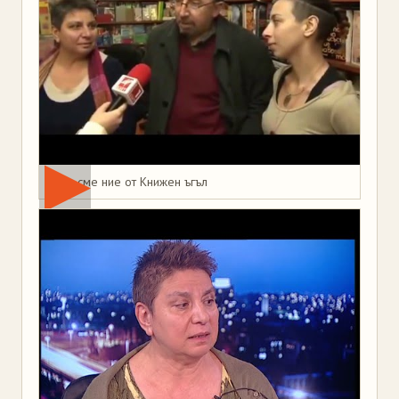
Това сме ние от Книжен ъгъл