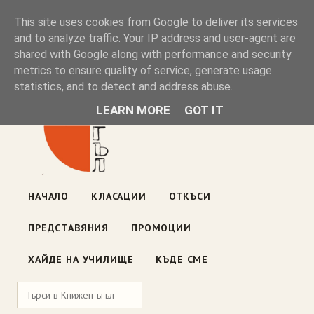
Книжен ъгъл
This site uses cookies from Google to deliver its services
and to analyze traffic. Your IP address and user-agent are
shared with Google along with performance and security
Блог на книжарницата — класации, откъси, нови книги
metrics to ensure quality of service, generate usage
ул. „Оборище" 117, София
· пон–пет 10:00–19:00 ·
statistics, and to detect and address abuse.
събота 10:00–16:00
LEARN MORE
GOT IT
НАЧАЛО
КЛАСАЦИИ
ОТКЪСИ
ПРЕДСТАВЯНИЯ
ПРОМОЦИИ
ХАЙДЕ НА УЧИЛИЩЕ
КЪДЕ СМЕ