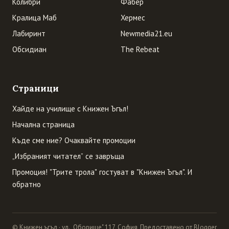
Колибри
Фабер
Кралица Маб
Хермес
Лабиринт
Newmedia21.eu
Обсидиан
The Rebeat
Страници
Хайде на училище с Книжен Ъгъл!
Начална страница
Къде сме ние? Очаквайте промоции
„Избраният читател” се завръща
Промоция! "Трите трола" гостуват в "Книжен Ъгъл". И
обратно
© Книжен ъгъл · ул. „Оборище" 117, София
Предоставено от Blogger