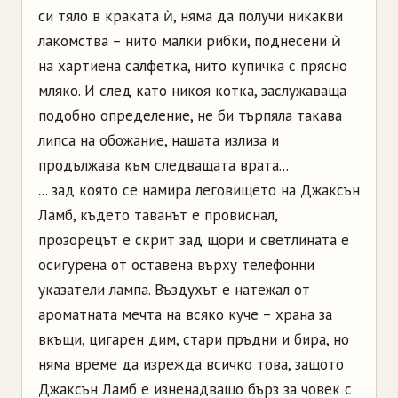
си тяло в краката ѝ, няма да получи никакви
лакомства – нито малки рибки, поднесени ѝ
на хартиена салфетка, нито купичка с прясно
мляко. И след като никоя котка, заслужаваща
подобно определение, не би търпяла такава
липса на обожание, нашата излиза и
продължава към следващата врата...
... зад която се намира леговището на Джаксън
Ламб, където таванът е провиснал,
прозорецът е скрит зад щори и светлината е
осигурена от оставена върху телефонни
указатели лампа. Въздухът е натежал от
ароматната мечта на всяко куче – храна за
вкъщи, цигарен дим, стари пръдни и бира, но
няма време да изрежда всичко това, защото
Джаксън Ламб е изненадващо бърз за човек с