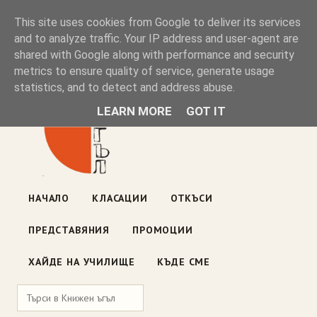
Книжен ъгъл
This site uses cookies from Google to deliver its services
and to analyze traffic. Your IP address and user-agent are
shared with Google along with performance and security
Блог на книжарницата — класации, откъси, нови книги
metrics to ensure quality of service, generate usage
ул. „Оборище" 117, София
· пон–пет 10:00–19:00 ·
statistics, and to detect and address abuse.
събота 10:00–16:00
LEARN MORE
GOT IT
НАЧАЛО
КЛАСАЦИИ
ОТКЪСИ
ПРЕДСТАВЯНИЯ
ПРОМОЦИИ
ХАЙДЕ НА УЧИЛИЩЕ
КЪДЕ СМЕ