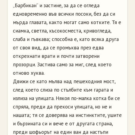
„Барбикан“ и застине, за да се огледа
едновременно във всички посоки, без да си
мърда главата, както могат само котките. Тя е
сиамка, светла, късокосместа, кривогледа,
слаба и гъвкава; способна е, като всяка друга
от своя вид, да се промъква през едва
открехнати врати и почти затворени
прозорци. Застива само за миг, след което
отново хуква.
Движи се като мълва над пешеходния мост,
след което слиза по стълбите към гарата и
излиза на улицата. Някоя по-малка котка би се
спряла, преди да прекоси улицата, но не и
нашата; тя се доверява на инстинктите, ушите
и бързината си и вече е от другата страна,
преди шофьорът на един ван да настъпи