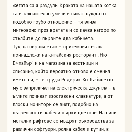
жегата са я раздули. Краката на нашата котка
са изключително умели и нямат нужда от
подобно грубо отношение – тя влиза
мигновено през вратата и се качва нагоре по
стълбите до първите два кабинета.
Тук, на първия етаж – приземният етаж
принадлежи на китайския ресторант „Ню
Емпайър“ и на магазина за вестници и
списания, който вероятно отново е сменил
името си, – се труди Родерик Хо. Кабинетът
му е заприличал на електрическа джунгла – в
ъглите почиват изоставени клавиатури, а от
плоски монитори се вият, подобно на
вътрешности, кабели в ярки цветове. На сиви
метални рафтове се мъдрят ръководства за
различни софтуери, ролка кабел и кутии, в