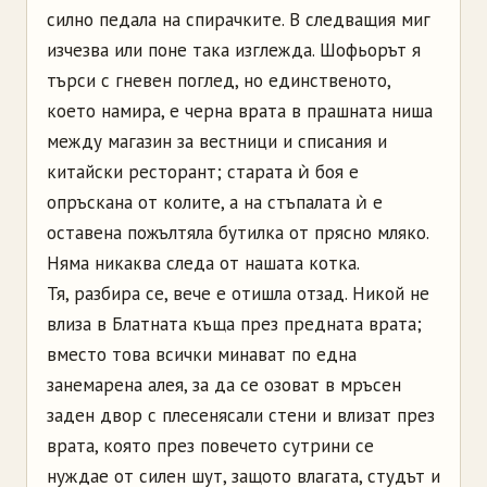
силно педала на спирачките. В следващия миг
изчезва или поне така изглежда. Шофьорът я
търси с гневен поглед, но единственото,
което намира, е черна врата в прашната ниша
между магазин за вестници и списания и
китайски ресторант; старата ѝ боя е
опръскана от колите, а на стъпалата ѝ е
оставена пожълтяла бутилка от прясно мляко.
Няма никаква следа от нашата котка.
Тя, разбира се, вече е отишла отзад. Никой не
влиза в Блатната къща през предната врата;
вместо това всички минават по една
занемарена алея, за да се озоват в мръсен
заден двор с плесенясали стени и влизат през
врата, която през повечето сутрини се
нуждае от силен шут, защото влагата, студът и