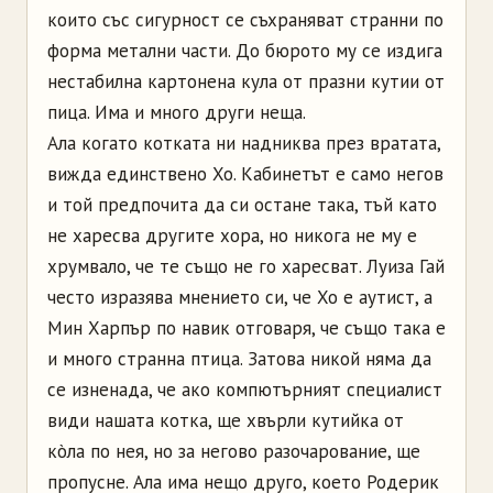
които със сигурност се съхраняват странни по
форма метални части. До бюрото му се издига
нестабилна картонена кула от празни кутии от
пица. Има и много други неща.
Ала когато котката ни надниква през вратата,
вижда единствено Хо. Кабинетът е само негов
и той предпочита да си остане така, тъй като
не харесва другите хора, но никога не му е
хрумвало, че те също не го харесват. Луиза Гай
често изразява мнението си, че Хо е аутист, а
Мин Харпър по навик отговаря, че също така е
и много странна птица. Затова никой няма да
се изненада, че ако компютърният специалист
види нашата котка, ще хвърли кутийка от
кòла по нея, но за негово разочарование, ще
пропусне. Ала има нещо друго, което Родерик