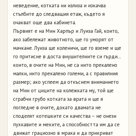
неведение, котката ни излиза и изкачва
стълбите до следващия етаж, където я
очакват още два кабинета.
Първият е на Мин Харпър и Луиза Гай, които,
ако забележат животното, ще го уморят от
мачкане. Луиза ще коленичи, ще го вземе и ще
го притисне в доста внушителните си гърди...
които, в очите на Мин, не са нито прекалено
малки, нито прекалено големи, а с правилния
размер; ако успеем да откъснем вниманието
на Мин от циците на колежката му, той ще
сграбчи грубо котката за врата и ще я
погледне в очите, докато двамата не
споделят котешките си качества – не онези
пухкавите и меките, а способността им да се
движат грациозно в мрака и да прикриват