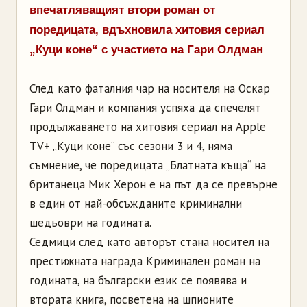
впечатляващият втори роман от
поредицата, вдъхновила хитовия сериал
„Куци коне“ с участието на Гари Олдман
След като фаталния чар на носителя на Оскар
Гари Олдман и компания успяха да спечелят
продължаването на хитовия сериал на Apple
TV+ „Куци коне“ със сезони 3 и 4, няма
съмнение, че поредицата „Блатната къща“ на
британеца Мик Херон е на път да се превърне
в един от най-обсъжданите криминални
шедьоври на годината.
Седмици след като авторът стана носител на
престижната награда Криминален роман на
годината, на български език се появява и
втората книга, посветена на шпионите