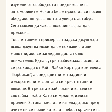
изумени от свободното придвижване на
автомобилите. Някога беше нужно да си носиш
обяд, ако пътуваш по тази улица с автобус.
Сега можеш да чакаш половин час, за да я
прекосиш.
Това е типичен пример за градска джунгла, а
всяка джунгла може да се похвали с диви
животни, ако се загледаш достатъчно
внимателно.
Една сутрин забелязаха лисица да
се разхожда от Уайт Лайън Корт до комплекса
„Барбикан“, а сред цветните градини и
декоративните фонтани се крият птици и
плъхове. В тревата край локви и канали се
спотайват жаби. Като се мръкне, излизат
прилепи. Затова няма да е изненада, ако пред
очите ни се появи котка от небостъргачите на