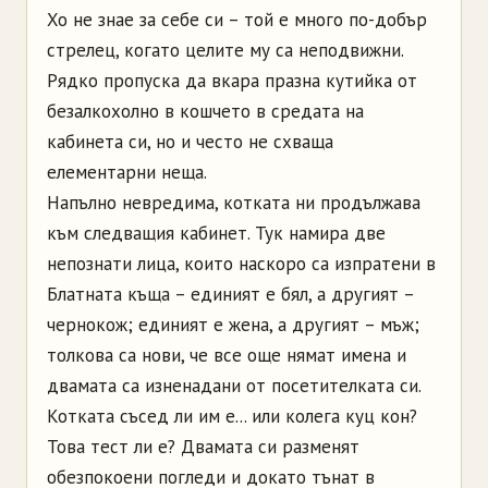
Хо не знае за себе си – той е много по-добър
стрелец, когато целите му са неподвижни.
Рядко пропуска да вкара празна кутийка от
безалкохолно в кошчето в средата на
кабинета си, но и често не схваща
елементарни неща.
Напълно невредима, котката ни продължава
към следващия кабинет. Тук намира две
непознати лица, които наскоро са изпратени в
Блатната къща – единият е бял, а другият –
чернокож; единият е жена, а другият – мъж;
толкова са нови, че все още нямат имена и
двамата са изненадани от посетителката си.
Котката съсед ли им е... или колега куц кон?
Това тест ли е? Двамата си разменят
обезпокоени погледи и докато тънат в