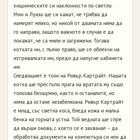
хищническите си наклонности по светло.
Мин и Луиза ще си кажат, че трябва да
намерят мляко, но никой от двамата няма да
го направи, защото важното в случая е да
покажат, че са мили и загрижени. Тогава
котката ни, с пълно право, ще се облекчи на
изтривалката им, преди да напусне кабинета
им.
Следващият е този на Ривър Картрайт. Нашата
котка ще престъпи прага на вратата му също
толкова безшумно, както и останалите, но
няма да остане незабелязана. Ривър Картрайт
е млад, със светла коса, бледа кожа и малка
бенка на горната устна. Той веднага ще спре
да върши онова, с което се е захванал – да
обработва документи на компютъра си или да