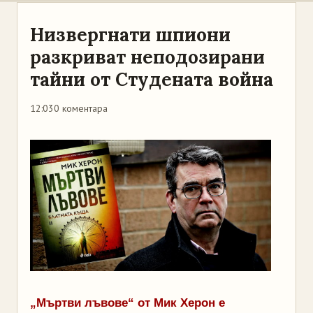
Низвергнати шпиони
разкриват неподозирани
тайни от Студената война
12:03
0 коментара
„Мъртви лъвове“ от Мик Херон е