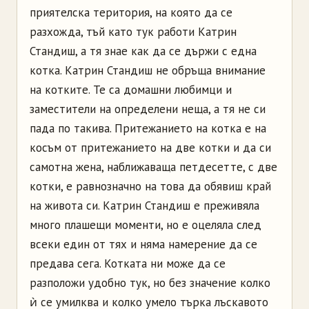
приятелска територия, на която да се
разхожда, тъй като тук работи Катрин
Стандиш, а тя знае как да се държи с една
котка. Катрин Стандиш не обръща внимание
на котките. Те са домашни любимци и
заместители на определени неща, а тя не си
пада по такива. Притежанието на котка е на
косъм от притежанието на две котки и да си
самотна жена, наближаваща петдесетте, с две
котки, е равнозначно на това да обявиш край
на живота си. Катрин Стандиш е преживяла
много плашещи моменти, но е оцеляла след
всеки един от тях и няма намерение да се
предава сега. Котката ни може да се
разположи удобно тук, но без значение колко
ѝ се умилква и колко умело търка лъскавото