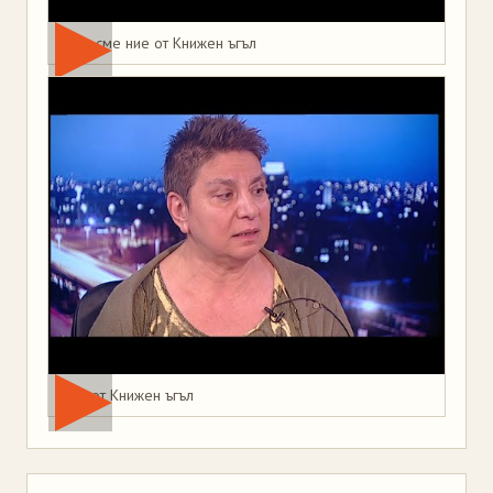
Това сме ние от Книжен ъгъл
Мая от Книжен ъгъл