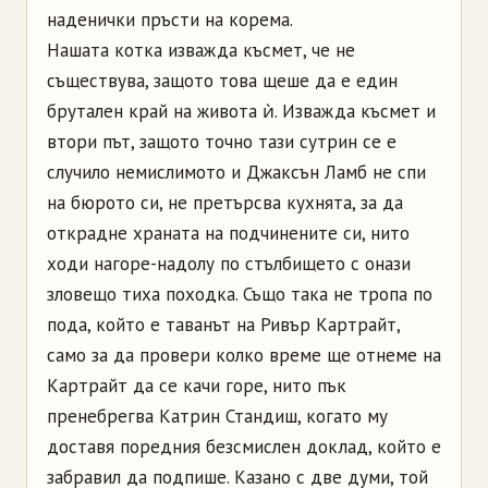
наденички пръсти на корема.
Нашата котка изважда късмет, че не
съществува, защото това щеше да е един
брутален край на живота ѝ. Изважда късмет и
втори път, защото точно тази сутрин се е
случило немислимото и Джаксън Ламб не спи
на бюрото си, не претърсва кухнята, за да
открадне храната на подчинените си, нито
ходи нагоре-надолу по стълбището с онази
зловещо тиха походка. Също така не тропа по
пода, който е таванът на Ривър Картрайт,
само за да провери колко време ще отнеме на
Картрайт да се качи горе, нито пък
пренебрегва Катрин Стандиш, когато му
доставя поредния безсмислен доклад, който е
забравил да подпише. Казано с две думи, той