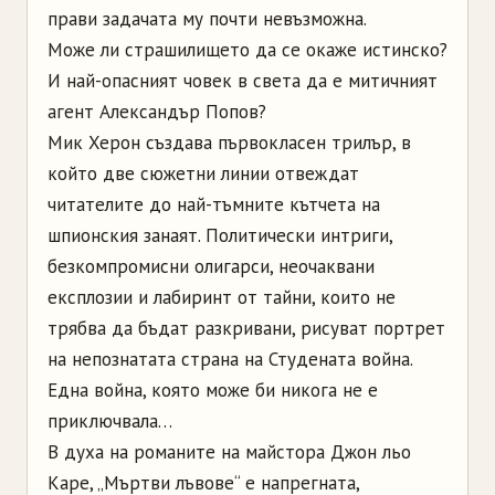
прави задачата му почти невъзможна.
Може ли страшилището да се окаже истинско?
И най-опасният човек в света да е митичният
агент Александър Попов?
Мик Херон създава първокласен трилър, в
който две сюжетни линии отвеждат
читателите до най-тъмните кътчета на
шпионския занаят. Политически интриги,
безкомпромисни олигарси, неочаквани
експлозии и лабиринт от тайни, които не
трябва да бъдат разкривани, рисуват портрет
на непознатата страна на Студената война.
Една война, която може би никога не е
приключвала…
В духа на романите на майстора Джон льо
Каре, „Мъртви лъвове“ е напрегната,