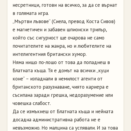
несретници, готови на всичко, за да се върнат
в голямата игра.
„Мъртви лъвове“ (Сиела, превод Коста Сивов)
е магнетичен и забавен шпионски трилър,
който със сигурност ще очарова не само
почитателите на жанра, но и любителите на
интелигентния британски хумор.
Няма нищо по-лошо от това да попаднеш в
Блатната къща. Тя е домът на всички „куци
коне“ – изпаднали в немилост агенти от
британското разузнаване, чиято кариера е
съсипана заради грешка, недоразумение или
човешка слабост.
Да се измъкнеш от Блатната къща и нейната
досадна административна работа не е
невъзможно. Но малцина са успявали. И за това