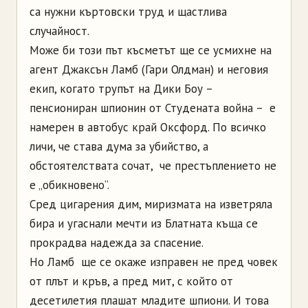
са нужни къртовски труд и щастлива
случайност.
Може би този път късметът ще се усмихне на
агент Джаксън Ламб (Гари Олдман) и неговия
екип, когато трупът на Дики Боу –
пенсиониран шпионин от Студената война – е
намерен в автобус край Оксфорд. По всичко
личи, че става дума за убийство, а
обстоятелствата сочат, че престъплението не
е „обикновено“.
Сред цигарения дим, миризмата на изветряла
бира и угаснали мечти из Блатната къща се
прокрадва надежда за спасение.
Но Ламб ще се окаже изправен не пред човек
от плът и кръв, а пред мит, с който от
десетилетия плашат младите шпиони. И това