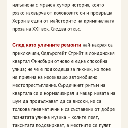
изпълнена с мрачен хумор история, която
рязко изхвърча от коловозите си и превръща
Херон в един от майсторите на криминалната
проза на XXI век. Следва откъс.
най-накрая са
След като уличните ремонти
приключили, Олдърсгейт Стрийт в лондонския
квартал Финсбъри отново е една спокойна
улица; не че е подходяща за пикник, но поне
не прилича на несекващо автомобилно
местопрестъпление. Сърдечният ритъм на
квартала се е нормализирал и макар нивата на
шум да продължават да са високи, не са
толкова пневматични и са съставени от добре
познатата улична музика – колите пеят,
такситата подсвиркват, а местните се пулят