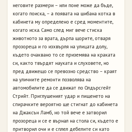
неговите размери – или поне може да бъде,
когато поиска, – а появата на шибана котка в
кабинета му определено е сред моментите,
когато иска. Само след миг вече стиска
животното за врата, дърпа щорите, отваря
прозореца и го изхвърля на улицата долу,
където очаквано то се приземява на краката
си, както твърдят науката и слуховете, но
пред движещо се превозно средство – краят
на уличните ремонти позволява на
автомобилите да се движат по Олдърсгейт
Стрийт. Приглушеният удар и пищенето на
спирачките вероятно ще стигнат до кабинета
на Джаксън Ламб, но той вече е затворил
прозореца и се е върнал на стола си, където е
притворил очи и е сплел дебелите си като