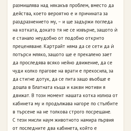
размишлява над някакъв проблем, вместо да
действа, което вероятно е и причината за
раздразнението му, – и ще задържи погледа
на котката, докато тя не се извърне, защото ѝ
е станало неудобно от подобно открито
преценяване. Картрайт няма да се сети да ѝ
потърси мляко, защото ще е прекалено зает
да проследява всяко нейно движение, да се
чуди колко прагове на врати е прекосила, за
да стигне дотук, да се пита защо въобще е
дошла в Блатната къща и какви мотиви я
движат. В този момент нашата котка излиза от
кабинета му и продължава нагоре по стълбите
в търсене на не толкова строго посрещане.
С тези мисли наум животното намира първия
от последните два кабинета, който е