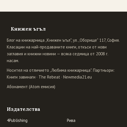
Книжен ъгъл
Блог на книжарница „Книжен ъгъл", ул. „Оборище" 117, София.
Класации на най-продаваните книги, откъси от нови
заглавия и книжни новини — всяка седмица от 2008 г.
насам.
Носител на отличието „Любима книжарница". Партньори:
Книги завинаги
·
The Rebeat
·
Newmedia21.eu
Абонамент (Atom емисия)
Издателства
4Publishing
Рива