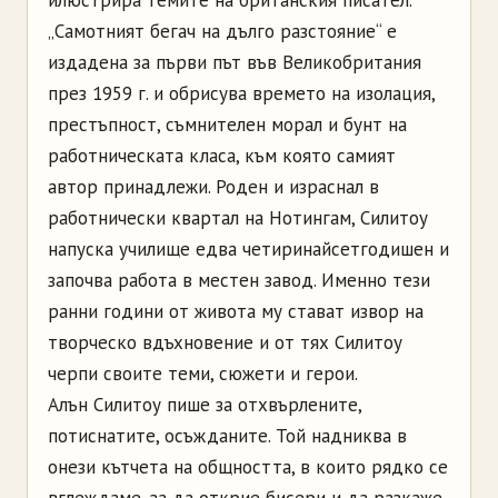
илюстрира темите на британския писател.
„Самотният бегач на дълго разстояние“ е
издадена за първи път във Великобритания
през 1959 г. и обрисува времето на изолация,
престъпност, съмнителен морал и бунт на
работническата класа, към която самият
автор принадлежи. Роден и израснал в
работнически квартал на Нотингам, Силитоу
напуска училище едва четиринайсетгодишен и
започва работа в местен завод. Именно тези
ранни години от живота му стават извор на
творческо вдъхновение и от тях Силитоу
черпи своите теми, сюжети и герои.
Алън Силитоу пише за отхвърлените,
потиснатите, осъжданите. Той надниква в
онези кътчета на общността, в които рядко се