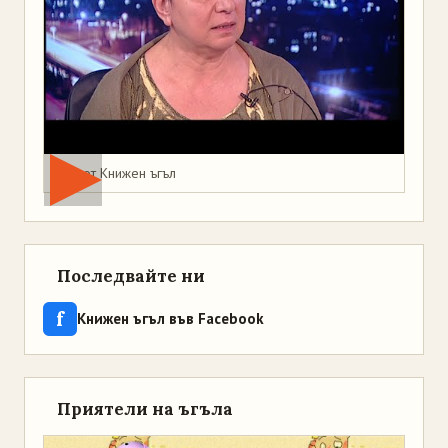
Мая от Книжен ъгъл
Последвайте ни
f
Книжен ъгъл във Facebook
Приятели на ъгъла