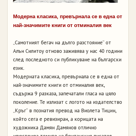
Модерна класика, превърнала се в една от
най-значимите книги от отминалия век
„Самотният бегач на дълго разстояние“ от
Алън Силитоу отново заживява у нас 40 години
след последното си публикуване на български
език.
Модерната класика, превърнала се в една от
най-значимите книги от отминалия век,
съдържа 9 разказа, запечатали гласа на цяло
поколение. Те излизат с логото на издателство
„Кръг“ в познатия превод на Виолета Тицин,
който сега е ревизиран, а корицата на
художника Дамян Дамянов отлично