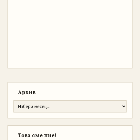
Архив
Това сме ние!