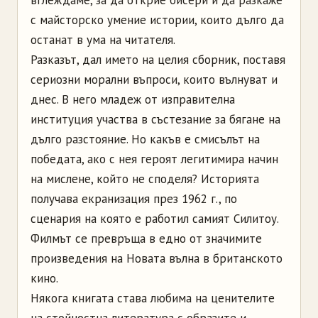
вглеждаме, за да открие бисери и да разкаже
с майсторско умение истории, които дълго да
останат в ума на читателя.
Разказът, дал името на целия сборник, поставя
сериозни морални въпроси, които вълнуват и
днес. В него младеж от изправителна
институция участва в състезание за бягане на
дълго разстояние. Но какъв е смисълът на
победата, ако с нея героят легитимира начин
на мислене, който не споделя? Историята
получава екранизация през 1962 г., по
сценария на която е работил самият Силитоу.
Филмът се превръща в едно от значимите
произведения на Новата вълна в британското
кино.
Някога книгата става любима на ценителите