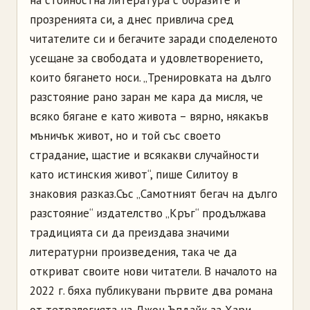
на стойностна литература с образите и
прозренията си, а днес привлича сред
читателите си и бегачите заради споделеното
усещане за свободата и удовлетворението,
които бягането носи. „Тренировката на дълго
разстояние рано заран ме кара да мисля, че
всяко бягане е като живота – вярно, някакъв
мъничък живот, но и той със своето
страдание, щастие и всякакви случайности
като истинския живот“, пише Силитоу в
знаковия разказ.
Със „Самотният бегач на дълго
разстояние“ издателство „Кръг“ продължава
традицията си да преиздава значими
литературни произведения, така че да
откриват своите нови читатели. В началото на
2022 г. бяха публикувани първите два романа