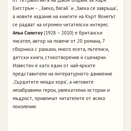
от тетралогията на Джон Ъпдайк за Хари
Енгстръм – „Заеко, бягай“ и „Заека се завръща“,
а новите издания на книгите на Кърт Вонегът
се радват на огромен читателски интерес.
Алън Силитоу
(1928 – 2010) е британски
писател, автор на повече от 20 романа, 7
сборника с разкази, много есета, пътеписи,
детски книги, стихотворения и сценарии.
Известен е като един от най-ярките
представители на литературното движение
„Сърдитите млади хора“, а неговите
незабравими герои, увлекателни истории и
мъдрост, привличат читателите от всяко
поколение.