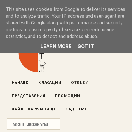
Книжен ъгъл
This site uses cookies from Google to deliver its services
and to analyze traffic. Your IP address and user-agent are
shared with Google along with performance and security
Блог на книжарницата — класации, откъси, нови книги
metrics to ensure quality of service, generate usage
ул. „Оборище" 117, София
· пон–пет 10:00–19:00 ·
statistics, and to detect and address abuse.
събота 10:00–16:00
LEARN MORE
GOT IT
НАЧАЛО
КЛАСАЦИИ
ОТКЪСИ
ПРЕДСТАВЯНИЯ
ПРОМОЦИИ
ХАЙДЕ НА УЧИЛИЩЕ
КЪДЕ СМЕ