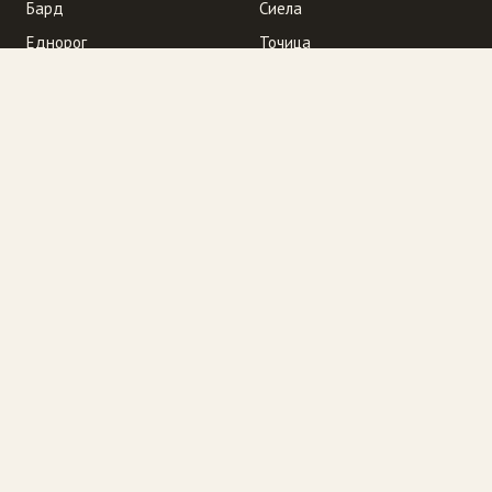
Бард
Сиела
Еднорог
Точица
Ера
Унискорп
Колибри
Фабер
Кралица Маб
Хермес
Лабиринт
Newmedia21.eu
Обсидиан
The Rebeat
Страници
Хайде на училище с Книжен Ъгъл!
Начална страница
Къде сме ние? Очаквайте промоции
„Избраният читател” се завръща
Промоция! "Трите трола" гостуват в "Книжен Ъгъл". И