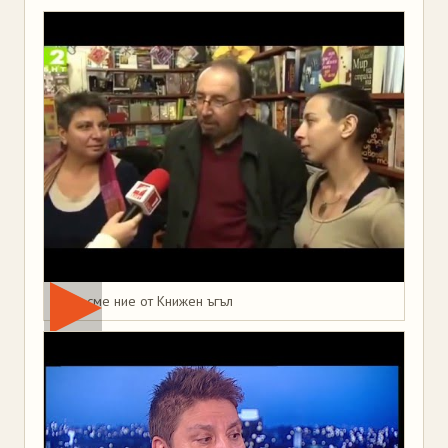
Това сме ние от Книжен ъгъл