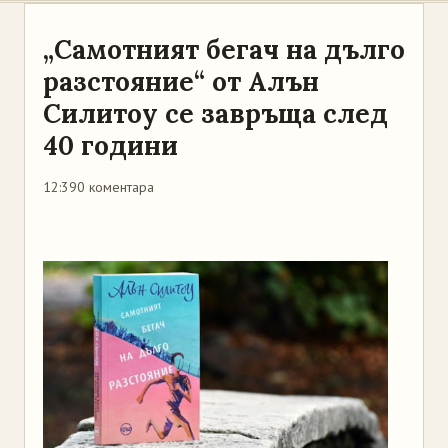
„Самотният бегач на дълго
разстояние“ от Алън
Силитоу се завръща след
40 години
12:39
0 коментара