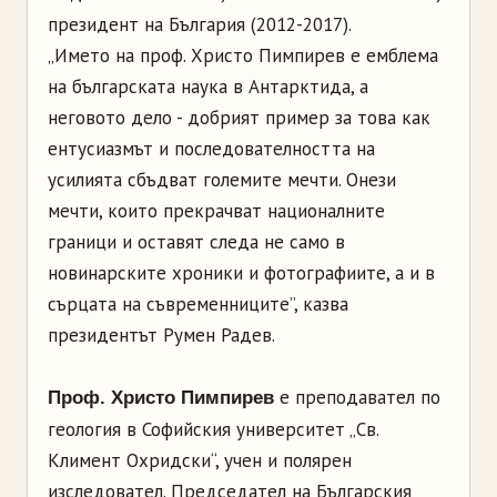
президент на България (2012-2017).
„Името на проф. Христо Пимпирев е емблема
на българската наука в Антарктида, а
неговото дело - добрият пример за това как
ентусиазмът и последователността на
усилията сбъдват големите мечти. Онези
мечти, които прекрачват националните
граници и оставят следа не само в
новинарските хроники и фотографиите, а и в
сърцата на съвременниците”, казва
президентът Румен Радев.
е преподавател по
Проф. Христо Пимпирев
геология в Софийския университет „Св.
Климент Охридски“, учен и полярен
изследовател. Председател на Българския