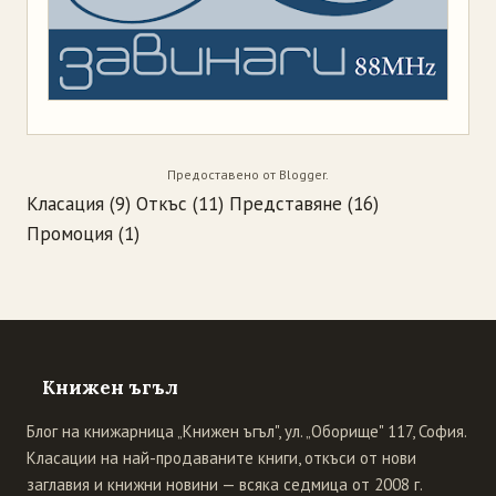
Предоставено от
Blogger
.
Класация
(9)
Откъс
(11)
Представяне
(16)
Промоция
(1)
Книжен ъгъл
Блог на книжарница „Книжен ъгъл", ул. „Оборище" 117, София.
Класации на най-продаваните книги, откъси от нови
заглавия и книжни новини — всяка седмица от 2008 г.