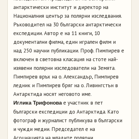
антарктически институт и директор на
Националния център за полярни изследвания.
Ръководител на 30 български антарктически
експедиции. Автор е на 11 книги, 10
документални филма, един игрален филм и
над 250 научни публикации. Проф. Пимпирев е
включен в световна класация на стоте най-
изявени полярни изследователи на Земята.
Пимпирев връх на о. Александър, Пимпирев
ледник и Пимпирев бряг на о. Ливингстън в
Антарктида носят неговото име.
е участник в пет
Иглика Трифонова
български експедиции до Антарктида. Като
фотограф и журналист публикува в български
и чужди медии. Председател е на
Асоциацията на младите полярни