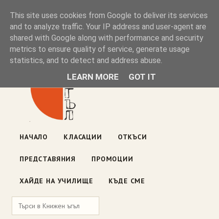
Книжен ъгъл
This site uses cookies from Google to deliver its services
and to analyze traffic. Your IP address and user-agent are
shared with Google along with performance and security
Блог на книжарницата — класации, откъси, нови книги
metrics to ensure quality of service, generate usage
ул. „Оборище" 117, София
· пон–пет 10:00–19:00 ·
statistics, and to detect and address abuse.
събота 10:00–16:00
LEARN MORE
GOT IT
НАЧАЛО
КЛАСАЦИИ
ОТКЪСИ
ПРЕДСТАВЯНИЯ
ПРОМОЦИИ
ХАЙДЕ НА УЧИЛИЩЕ
КЪДЕ СМЕ