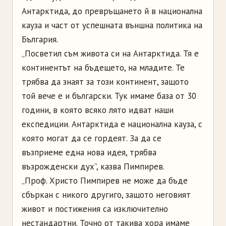
Антарктида, до превръщането й в национална
кауза и част от успешната външна политика на
България.
„Посветил съм живота си на Антарктида. Тя е
континентът на бъдещето, на младите. Те
трябва да знаят за този континент, защото
той вече е и български. Тук имаме база от 30
години, в която всяко лято идват наши
експедиции. Антарктида е национална кауза, с
която могат да се гордеят. За да се
възприеме една нова идея, трябва
възрожденски дух”, казва Пимпирев.
„Проф. Христо Пимпирев не може да бъде
сбъркан с никого другиго, защото неговият
живот и постижения са изключително
нестандартни. Точно от такива хора имаме