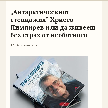
„Антарктическият
стопаджия” Христо
Пимпирев или да живееш
без страх от необятното
12:54
0 коментара