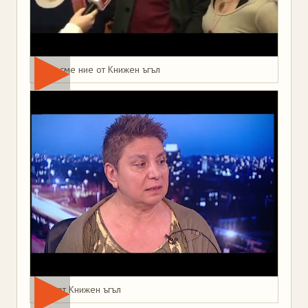
Това сме ние от Книжен ъгъл
Мая от Книжен ъгъл