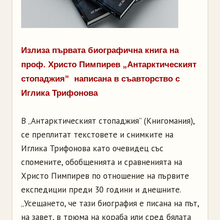
Излиза първата биографична книга на
проф. Христо Пимпирев „Антарктическият
стопаджия” написана в съавторство с
Иглика Трифонова
В „Антарктическият стопаджия” (Книгомания),
се преплитат текстовете и снимките на
Иглика Трифонова като очевидец със
спомените, обобщенията и сравненията на
Христо Пимпирев по отношение на първите
експедиции преди 30 години и днешните.
„Усещането, че тази биография е писана на път,
на завет, в трюма на кораба или сред бялата