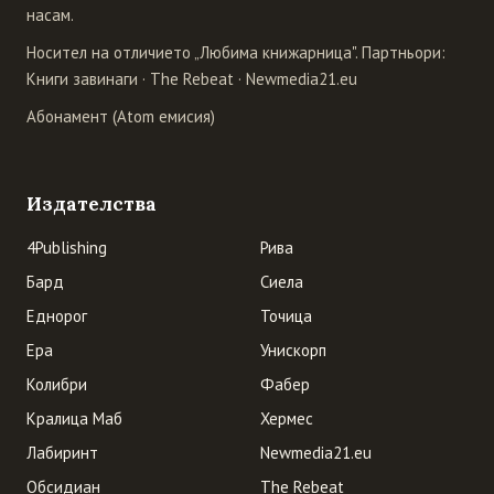
насам.
Носител на отличието „Любима книжарница". Партньори:
Книги завинаги
·
The Rebeat
·
Newmedia21.eu
Абонамент (Atom емисия)
Издателства
4Publishing
Рива
Бард
Сиела
Еднорог
Точица
Ера
Унискорп
Колибри
Фабер
Кралица Маб
Хермес
Лабиринт
Newmedia21.eu
Обсидиан
The Rebeat