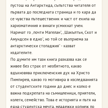
пустош на Антарктида, съпътства читателя от
първата до последната страница и го кара да
се чувства пътешественик и част от екипа на
харизматичния и винаги усмихнат учен.
Наричат го „почти Магелан”, „Шакълтън, Скот и
Амундсен в едно”, но той се възприема за
антарктически стопаджия” - казват
издателите.
По думите им тази книга разказва как се
живее без страх от необятното, какво
вдъхновява приключенския дух на Христо
Пимпирев, какво го мотивира в изследванията
от студентските години до днес и колко е
важна подкрепата на съмишленици, приятели,
колеги, семейство. Това е историята и пътя на
една студентска мечта, младежки копнеж по