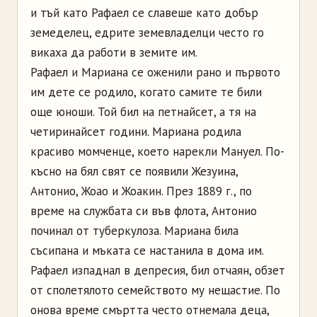
и тъй като Рафаел се славеше като добър
земеделец, едрите земевладелци често го
викаха да работи в земите им.
Рафаел и Мариана се оженили рано и първото
им дете се родило, когато самите те били
още юноши. Той бил на петнайсет, а тя на
четиринайсет години. Мариана родила
красиво момченце, което нарекли Мануел. По-
късно на бял свят се появили
Жезуина
,
Антонио, Жоао и
Жоакин
. През 1889 г., по
време на службата си във флота, Антонио
починал от туберкулоза. Мариана била
съсипана и мъката се настанила в дома им.
Рафаел изпаднал в депресия, бил отчаян, обзет
от сполетялото семейството му нещастие. По
онова време смъртта често отнемала деца,