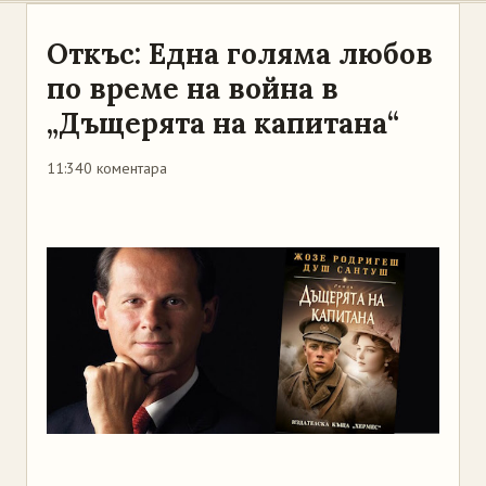
Откъс: Eдна голяма любов
по време на война в
„Дъщерята на капитана“
11:34
0 коментара