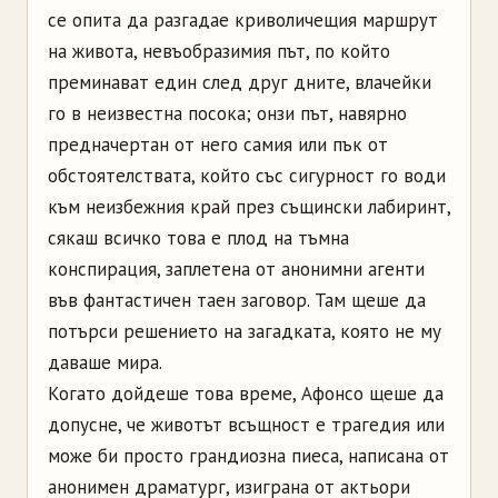
се опита да разгадае криволичещия маршрут
на живота, невъобразимия път, по който
преминават един след друг дните, влачейки
го в неизвестна посока; онзи път, навярно
предначертан от него самия или пък от
обстоятелствата, който със сигурност го води
към неизбежния край през същински лабиринт,
сякаш всичко това е плод на тъмна
конспирация, заплетена от анонимни агенти
във фантастичен таен заговор. Там щеше да
потърси решението на загадката, която не му
даваше мира.
Когато дойдеше това време,
Афонсо
щеше да
допусне, че животът всъщност е трагедия или
може би просто грандиозна пиеса, написана от
анонимен драматург, изиграна от актьори