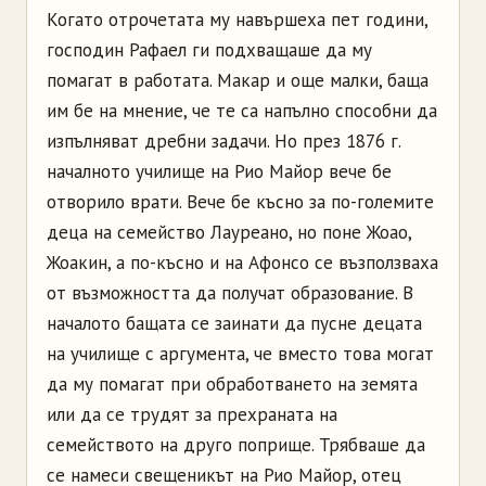
Когато отрочетата му навършеха пет години,
господин Рафаел ги подхващаше да му
помагат в работата. Макар и още малки, баща
им бе на мнение, че те са напълно способни да
изпълняват дребни задачи. Но през 1876 г.
началното училище на Рио Майор вече бе
отворило врати. Вече бе късно за по-големите
деца на семейство
Лауреано
, но поне Жоао,
Жоакин
, а по-късно и на
Афонсо
се възползваха
от възможността да получат образование. В
началото бащата се заинати да пусне децата
на училище с аргумента, че вместо това могат
да му помагат при обработването на земята
или да се трудят за прехраната на
семейството на друго поприще. Трябваше да
се намеси свещеникът на Рио Майор, отец