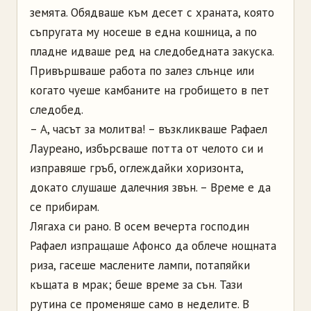
земята. Обядваше към десет с храната, която
съпругата му носеше в една кошница, а по
пладне идваше ред на следобедната закуска.
Привършваше работа по залез слънце или
когато чуеше камбаните на гробището в пет
следобед.
–
А, часът за молитва!
–
възкликваше Рафаел
Лауреано
, избърсваше потта от челото си и
изправяше гръб, оглеждайки хоризонта,
докато слушаше далечния звън.
–
Време е да
се прибирам.
Лягаха си рано. В осем вечерта господин
Рафаел изпращаше
Афонсо
да облече нощната
риза, гасеше маслените лампи, потапяйки
къщата в мрак; беше време за сън. Тази
рутина се променяше само в неделите. В