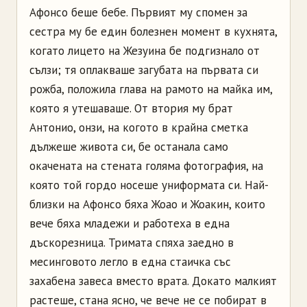
Афонсо
беше бебе. Първият му спомен за
сестра му бе един болезнен момент в кухнята,
когато лицето на
Жезуина
бе подгизнало от
сълзи; тя оплакваше загубата на първата си
рожба, положила глава на рамото на майка им,
която я утешаваше. От втория му брат
Антонио, онзи, на когото в крайна сметка
дължеше живота си, бе останала само
окачената на стената голяма фотография, на
която той гордо носеше униформата си. Най-
близки на
Афонсо
бяха Жоао и
Жоакин
, които
вече бяха младежи и работеха в една
дъскорезница. Тримата спяха заедно в
месинговото легло в една стаичка със
захабена завеса вместо врата. Докато малкият
растеше, стана ясно, че вече не се побират в