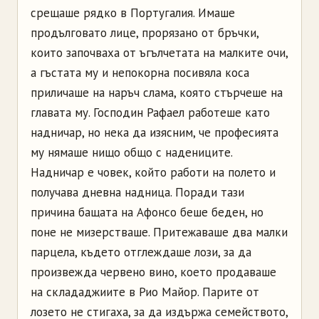
срещаше рядко в Португалия. Имаше
продълговато лице, прорязано от бръчки,
които започваха от ъгълчетата на малките очи,
а гъстата му и непокорна посивяла коса
приличаше на наръч слама, която стърчеше на
главата му. Господин Рафаел работеше като
надничар, но нека да изясним, че професията
му нямаше нищо общо с надениците.
Надничар е човек, който работи на полето и
получава дневна надница. Поради тази
причина бащата на
Афонсо
беше беден, но
поне не мизерстваше. Притежаваше два малки
парцела, където отглеждаше лози, за да
произвежда червено вино, което продаваше
на склададжиите в Рио Майор. Парите от
лозето не стигаха, за да издържа семейството,