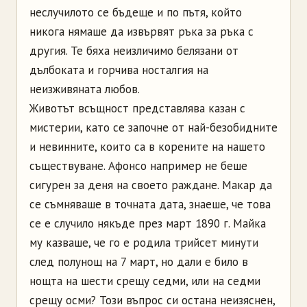
неслучилото
се бъдеще и по пътя, който
никога нямаше да извървят ръка за ръка с
другия. Те бяха неизличимо белязани от
дълбоката и горчива носталгия на
неизживяната любов.
Животът всъщност представлява казан с
мистерии, като се започне от най-безобидните
и невинните, които са в корените на нашето
съществуване.
Афонсо
например не беше
сигурен за деня на своето раждане. Макар да
се съмняваше в точната дата, знаеше, че това
се е случило някъде през март 1890 г. Майка
му казваше, че го е родила трийсет минути
след полунощ на 7 март, но дали е било в
нощта на шести срещу седми, или на седми
срещу осми? Този въпрос си остана неизяснен,