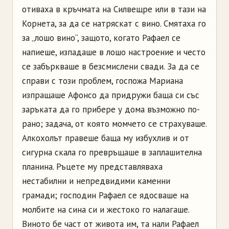
отиваха в кръчмата на
Силвещре
или в тази на
Корнета
, за да се натряскат с вино. Смятаха го
за
„
лошо вино“, защото, когато Рафаел се
напиеше, изпадаше в лошо настроение и често
се забъркваше в безсмислени свади. За да се
справи с този проблем, госпожа Мариана
изпращаше
Афонсо
да придружи баща си със
заръката да го прибере у дома възможно по-
рано; задача, от която момчето се страхуваше.
Алкохолът правеше баща му избухлив и от
сигурна скала го превръщаше в заплашителна
планина. Ръцете му представляваха
нестабилни и непредвидими каменни
грамади; господин Рафаел се ядосваше на
молбите на сина си и жестоко го налагаше.
Виното бе част от живота им, та нали Рафаел