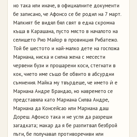
но така или иначе, в официалните документи
бе записано, че
Афонсо
се бе родил на 7 март.
Малкият бе видял бял свят в една скромна
къща в
Карашана
, пусто място в началото на
селището Рио Майор в провинция
Рибатежо
.
Той бе шестото и най-малко дете на госпожа
Мариана, ниска и силна жена с месести
червени бузи и прошарени коси, стегнати в
кок, чието име също бе обвито в абсурдни
съмнения. Майка му твърдеше, че името ѝ е
Мариана Андре
Брандао
, но навремето се
представяла като Мариана Силва Андре,
Мариана да
Консейсао
или Мариана
даш
Дореш
.
Афонсо
така и не успя да разреши
загадката; макар да я бе разпитвал безброй
пъти, бе получавал противоречиви или