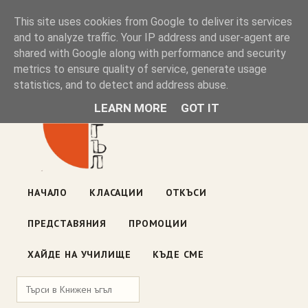
Книжен ъгъл
This site uses cookies from Google to deliver its services
and to analyze traffic. Your IP address and user-agent are
shared with Google along with performance and security
Блог на книжарницата — класации, откъси, нови книги
metrics to ensure quality of service, generate usage
ул. „Оборище" 117, София
· пон–пет 10:00–19:00 ·
statistics, and to detect and address abuse.
събота 10:00–16:00
LEARN MORE
GOT IT
НАЧАЛО
КЛАСАЦИИ
ОТКЪСИ
ПРЕДСТАВЯНИЯ
ПРОМОЦИИ
ХАЙДЕ НА УЧИЛИЩЕ
КЪДЕ СМЕ