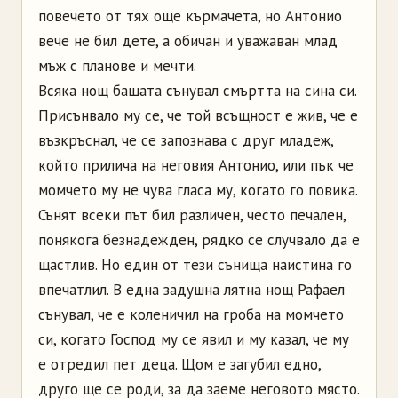
повечето от тях още кърмачета, но Антонио
вече не бил дете, а обичан и уважаван млад
мъж с планове и мечти.
Всяка нощ бащата сънувал смъртта на сина си.
Присънвало му се, че той всъщност е жив, че е
възкръснал, че се запознава с друг младеж,
който прилича на неговия Антонио, или пък че
момчето му не чува гласа му, когато го повика.
Сънят всеки път бил различен, често печален,
понякога безнадежден, рядко се случвало да е
щастлив. Но един от тези сънища наистина го
впечатлил. В една задушна лятна нощ Рафаел
сънувал, че е коленичил на гроба на момчето
си, когато Господ му се явил и му казал, че му
е отредил пет деца. Щом е загубил едно,
друго ще се роди, за да заеме неговото място.