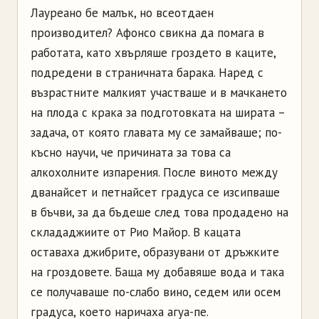
Лауреано
бе малък, но всеотдаен
производител?
Афонсо
свикна да помага в
работата, като хвърляше гроздето в каците,
подредени в страничната барака. Наред с
възрастните малкият участваше и в мачкането
на плода с крака за подготовката на ширата
–
задача, от която главата му се замайваше; по-
късно научи, че причината за това са
алкохолните изпарения. После виното между
дванайсет и петнайсет градуса се изсипваше
в бъчви, за да бъдеше след това продадено на
склададжиите от Рио Майор. В кацата
оставаха джибрите, образувани от дръжките
на гроздовете. Баща му добавяше вода и така
се получаваше по-слабо вино, седем или осем
градуса, което наричаха
агуа-пе
.