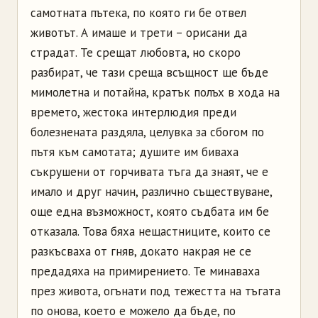
самотната пътека, по която ги бе отвел
животът. А имаше и трети
–
орисани да
страдат. Те срещат любовта, но скоро
разбират, че тази среща всъщност ще бъде
мимолетна и потайна, кратък полъх в хода на
времето, жестока
интерлюдия
преди
болезнената раздяла, целувка за сбогом по
пътя към самотата; душите им биваха
съкрушени от горчивата тъга да знаят, че е
имало и друг начин, различно съществуване,
още една възможност, която съдбата им бе
отказала. Това бяха нещастниците, които се
разкъсваха от гняв, докато накрая не се
предадяха на примирението. Те минаваха
през живота, огънати под тежестта на тъгата
по онова, което е можело да бъде, по