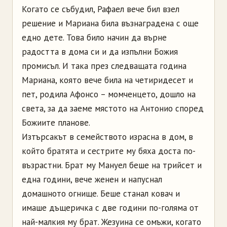
Когато се събудил, Рафаел вече бил взел
решение и Мариана била възнаградена с още
едно дете. Това било начин да върне
радостта в дома си и да изпълни Божия
промисъл. И така през следващата година
Мариана, която вече била на четиридесет и
пет, родила
Афонсо
–
момченцето, дошло на
света, за да заеме мястото на Антонио според
Божиите планове.
Изтърсакът в семейството израсна в дом, в
който братята и сестрите му бяха доста по-
възрастни. Брат му Мануел беше на трийсет и
една години, вече женен и напуснал
домашното огнище. Беше станал ковач и
имаше дъщеричка с две години по-голяма от
най-малкия му брат.
Жезуина
се омъжи, когато