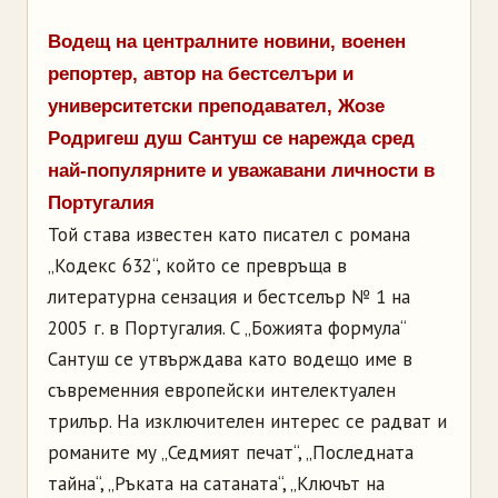
Водещ на централните новини, военен
репортер, автор на бестселъри и
университетски преподавател,
Жозе
Родригеш
душ
Сантуш
се нарежда сред
най-популярните и уважавани личности в
Португалия
Той става известен като писател с романа
„
Кодекс 632“, който се превръща в
литературна сензация и бестселър
№
1
на
2005 г. в Португалия. С
„
Божията формула“
Сантуш
се утвърждава като водещо име в
съвременния европейски интелектуален
трилър. На изключителен интерес се радват и
романите му
„
Седмият печат“,
„
Последната
тайна“,
„
Ръката на сатаната“,
„
Ключът на