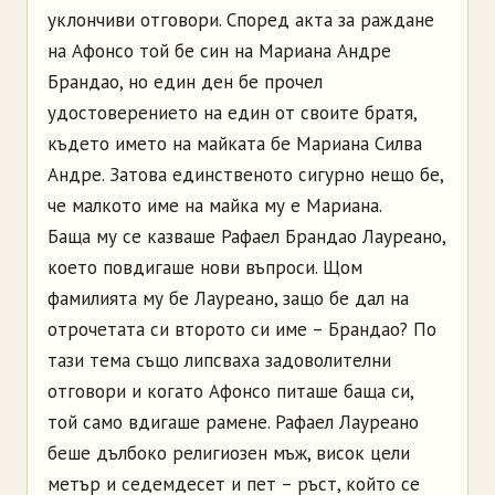
уклончиви отговори. Според акта за раждане
на
Афонсо
той бе син на Мариана Андре
Брандао
, но един ден бе прочел
удостоверението на един от своите братя,
където името на майката бе Мариана Силва
Андре. Затова единственото сигурно нещо бе,
че малкото име на майка му е Мариана.
Баща му се казваше Рафаел
Брандао
Лауреано
,
което повдигаше нови въпроси. Щом
фамилията му бе
Лауреано
, защо бе дал на
отрочетата си второто си име
–
Брандао
? По
тази тема също липсваха задоволителни
отговори и когато
Афонсо
питаше баща си,
той само вдигаше рамене. Рафаел
Лауреано
беше дълбоко религиозен мъж, висок цели
метър и седемдесет и пет
–
ръст, който се