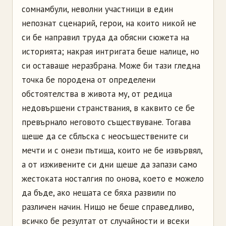
сомнамбули, неволни участници в един
непознат сценарий, герои, на които никой не
си бе направил труда да обясни сюжета на
историята; накрая интригата беше налице, но
си оставаше неразбрана. Може би тази гледна
точка бе породена от определени
обстоятелства в живота му, от редица
недовършени странствания, в каквито се бе
превърнало неговото съществуване. Тогава
щеше да се сблъска с неосъществените си
мечти и с онези пътища, които не бе извървял,
а от изживените си дни щеше да запази само
жестоката носталгия по онова, което е можело
да бъде, ако нещата се бяха развили по
различен начин. Нищо не беше справедливо,
всичко бе резултат от случайности и всеки