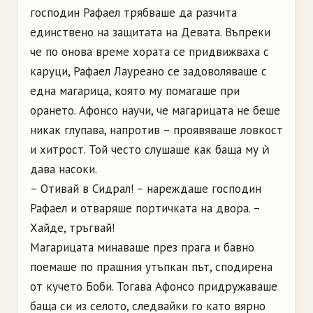
господин Рафаел трябваше да разчита
единствено на защитата на Девата. Въпреки
че по онова време хората се придвижваха с
каруци, Рафаел
Лауреано
се задоволяваше с
една магарица, която му помагаше при
орането.
Афонсо
научи, че магарицата не беше
никак глупава, напротив
–
проявяваше ловкост
и хитрост. Той често слушаше как баща му ѝ
дава насоки.
–
Отивай в
Сидрал
!
–
нареждаше господин
Рафаел и отваряше
портичката
на двора.
–
Хайде, тръгвай!
Магарицата минаваше през прага и бавно
поемаше по прашния утъпкан път, сподирена
от кучето Боби. Тогава
Афонсо
придружаваше
баща си из селото, следвайки го като вярно