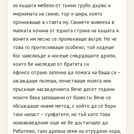
из къщата мебели от тъмно грубо дърво и
миризмата на свине, тор и шира, която
проникваше в стаята му. Свинете живееха в
малката кочина от едната страна на къщата и
вонята им лесно се промъкваше вътре. Не че
това го притесняваше особено; той ходеше
бос навсякъде и носеше смърдящите дрипи,
които бе наследил от братята си.
Афонсо
отрано започна да помага на баща си
–
засаждаше пъпеши, почистваше лозята или
пръскаше насажденията. Вече десет години
лозите бяха заплашени от болести. Вече се
обсъждаше новия метод, с който да се бори
тази напаст
–
сулфатите, но тъй като това
нововъведение още не бе достигнало до
Рибатежо
, тази древна земя на отрудени хора,