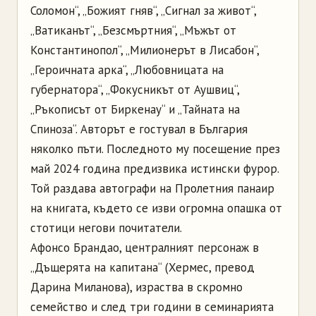
Соломон“,
„
Божият гняв“,
„
Сигнал за живот“,
„
Ватиканът“,
„
Безсмъртния“,
„
Мъжът от
Константинопол“,
„
Милионерът в Лисабон“,
„
Героичната арка“,
„
Любовницата на
губернатора“,
„
Фокусникът от Аушвиц“,
„
Ръкописът от
Биркенау
“ и
„
Тайната на
Спиноза“. Авторът е гостувал в България
няколко пъти. Последното му посещение през
май 2024 година предизвика истински фурор.
Той раздава автографи на Пролетния панаир
на книгата, където се изви огромна опашка от
стотици негови почитатели.
Афонсо
Брандао
, централният персонаж в
„
Дъщерята на капитана“ (Хермес, превод
Дарина Миланова),
израства в скромно
семейство и след три години в семинарията