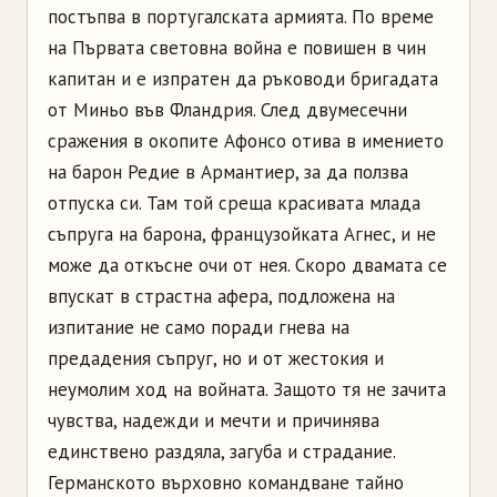
постъпва в португалската армията. По време
на Първата световна война е повишен в чин
капитан и е изпратен да ръководи бригадата
от Миньо във Фландрия. След двумесечни
сражения в окопите
Афонсо
отива в имението
на барон
Редие
в
Армантиер
, за да ползва
отпуска си. Там той среща красивата млада
съпруга на барона, французойката Агнес, и не
може да откъсне очи от нея. Скоро двамата се
впускат в страстна афера, подложена на
изпитание не само поради гнева на
предадения съпруг, но и от жестокия и
неумолим ход на войната. Защото тя не зачита
чувства, надежди и мечти и причинява
единствено раздяла, загуба и страдание.
Германското върховно командване тайно