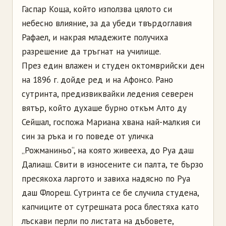
Гаспар Коща, който използва цялото си
небесно влияние, за да убеди твърдоглавия
Рафаел, и накрая младежите получиха
разрешение да тръгнат на училище.
През един влажен и студен октомврийски ден
на 1896 г. дойде ред и на
Афонсо
. Рано
сутринта, предизвиквайки ледения северен
вятър, който духаше бурно откъм Алто ду
Сейшал
, госпожа Мариана хвана най-малкия си
син за ръка и го поведе от уличка
„
Рожманиньо
“, на която живееха, до
Руа
даш
Далиаш
. Свити в износените си палта, те бързо
пресякоха
ларгото
и завиха надясно по
Руа
даш
Флореш
. Сутринта се бе случила студена,
капчиците от сутрешната роса блестяха като
лъскави перли по листата на дъбовете,