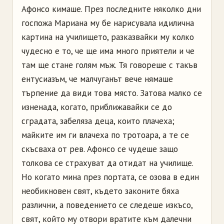
Афонсо
кимаше. През последните няколко дни
госпожа Мариана му бе нарисувала идилична
картина на училището, разказвайки му колко
чудесно е то, че ще има много приятели и че
там ще стане голям мъж. Тя говореше с такъв
ентусиазъм, че малчуганът вече нямаше
търпение да види това място. Затова малко се
изненада, когато, приближавайки се до
сградата, забеляза деца, които плачеха;
майките им ги влачеха по тротоара, а те се
скъсваха от рев.
Афонсо
се чудеше защо
толкова се страхуват да отидат на училище.
Но когато мина през портата, се озова в един
необикновен свят, където законите бяха
различни, а поведението се следеше изкъсо,
свят, който му отвори вратите към далечни