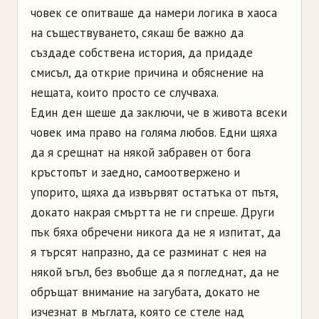
човек се опитваше да намери логика в хаоса
на съществуването, сякаш бе важно да
създаде собствена история, да придаде
смисъл, да открие причина и обяснение на
нещата, които просто се случваха.
Един ден щеше да заключи, че в живота всеки
човек има право на голяма любов. Едни щяха
да я срещнат на някой забравен от бога
кръстопът и заедно, самоотвержено и
упорито, щяха да извървят остатъка от пътя,
докато накрая смъртта не ги спреше. Други
пък бяха обречени никога да не я изпитат, да
я търсят напразно, да се разминат с нея на
някой ъгъл, без въобще да я погледнат, да не
обръщат внимание на загубата, докато не
изчезнат в мъглата, която се
стеле
над