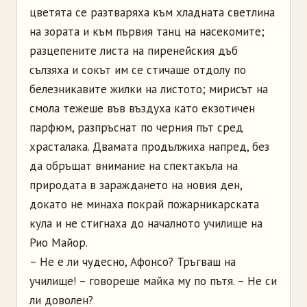
цветята се разтваряха към хладната светлина
на зората и към първия танц на насекомите;
разцепените листа на пиренейския дъб
сълзяха и сокът им се стичаше отдолу по
белезникавите жилки на листото; мирисът на
смола тежеше във въздуха като екзотичен
парфюм, разпръснат по черния път сред
храсталака. Двамата продължиха напред, без
да обръщат внимание на спектакъла на
природата в зараждането на новия ден,
докато не минаха покрай пожарникарската
кула и не стигнаха до началното училище на
Рио Майор.
–
Не е ли чудесно,
Афонсо
? Тръгваш на
училище!
–
говореше майка му по пътя.
–
Не си
ли доволен?