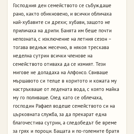
Господния ден семейството се събуждаше
рано, както обикновено, и всички обличаха
най-хубавите си дрехи; хубави, защото не
приличаха на дрипи. Банята им беше почти
непозната, с изключение на летния сезон
–
тогава веднъж месечно, в някоя трескава
неделна сутрин всички членове на
семейството отиваха да се измият. Тези
мигове не допадаха на Алфонсо. Свиваше
мършавото си телце в коритото и кожата му
настръхваше от ледената вода, с която майка
му го поливаше. След като се облечаха,
господин Рафаел водеше семейството си на
църковната служба, за да прекарат една
благочестива сутрин, а следобедът бе време
за грях и пороци. Бащата и по-големите братя