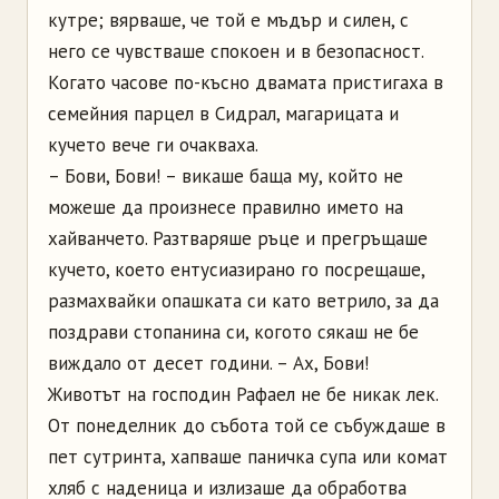
кутре; вярваше, че той е мъдър и силен, с
него се чувстваше спокоен и в безопасност.
Когато часове по-късно двамата пристигаха в
семейния парцел в
Сидрал
, магарицата и
кучето вече ги очакваха.
–
Бови
,
Бови
!
–
викаше баща му, който не
можеше да произнесе правилно името на
хайванчето
. Разтваряше ръце и прегръщаше
кучето, което ентусиазирано го посрещаше,
размахвайки опашката си като ветрило, за да
поздрави стопанина си, когото сякаш не бе
виждало от десет години.
–
Ах,
Бови
!
Животът на господин Рафаел не бе никак лек.
От понеделник до събота той се събуждаше в
пет сутринта, хапваше паничка супа или комат
хляб с наденица и излизаше да обработва