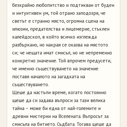
безкрайно любопитство и подтикван от буден
и интуитивен ум, той отрано заподозря, че
светът е странно място, огромна сцена на
илюзии, предателства и лицемерие, стъклен
калейдоскоп, в който всичко изглежда
разбъркано, но накрая се оказва на мястото
си; че нещата имат смисъл, но не непременно
конкретно значение. Той впрочем предусети,
че именно съществуването на значение
поставя началото на загадката на
съществуването.
Щеше да настъпи време, когато постоянно
щеше да си задава въпроси за тази велика
тайна
–
може би една от най-големите и
древни мистерии на Вселената. Въпросът за
смисъла на битието. Съдбата. Тогава щеше да