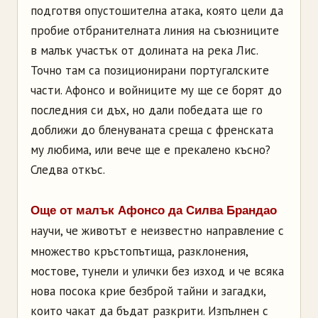
подготвя опустошителна атака, която цели да
пробие отбранителната линия на съюзниците
в малък участък от долината на река Лис.
Точно там са позиционирани португалските
части.
Афонсо
и войниците му ще се борят до
последния си дъх, но дали победата ще го
доближи до бленуваната среща с френската
му любима, или вече ще е прекалено късно?
Следва откъс.
Още от малък
Афонсо
да Силва
Брандао
научи, че животът е неизвестно направление с
множество кръстопътища, разклонения,
мостове, тунели и улички без изход и че всяка
нова посока крие безброй тайни и загадки,
които чакат да бъдат разкрити. Изпълнен с