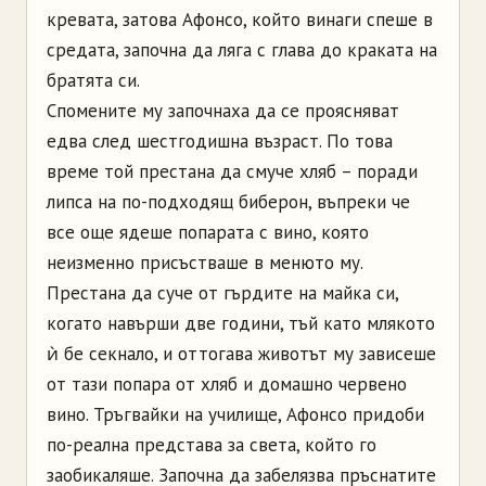
кревата, затова
Афонсо
, който винаги спеше в
средата, започна да ляга с глава до краката на
братята си.
Спомените му започнаха да се проясняват
едва след шестгодишна възраст. По това
време той престана да смуче хляб
–
поради
липса на по-подходящ биберон, въпреки че
все още ядеше попарата с вино, която
неизменно присъстваше в менюто му.
Престана да суче от гърдите на майка си,
когато навърши две години, тъй като млякото
ѝ бе секнало, и оттогава животът му зависеше
от тази попара от хляб и домашно червено
вино. Тръгвайки на училище,
Афонсо
придоби
по-реална представа за света, който го
заобикаляше. Започна да забелязва пръснатите