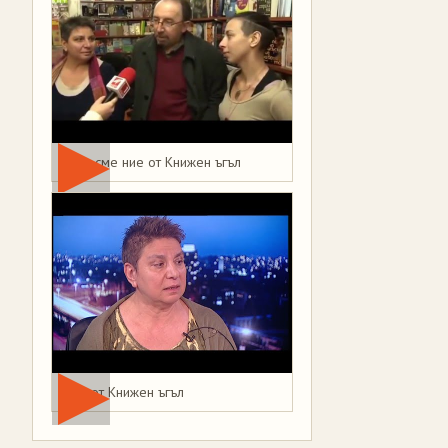
Това сме ние от Книжен ъгъл
Мая от Книжен ъгъл