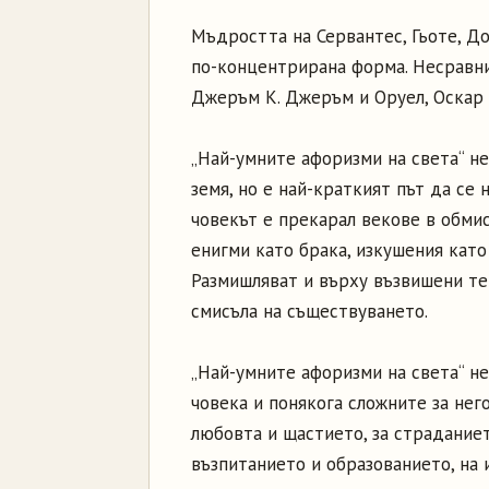
Мъдростта на Сервантес, Гьоте, До
по-концентрирана форма. Несравни
Джеръм К. Джеръм и Оруел, Оскар 
„Най-умните афоризми на света“ н
земя, но е най-краткият път да се 
човекът е прекарал векове в обмис
енигми като брака, изкушения кат
Размишляват и върху възвишени тем
смисъла на съществуването.
„Най-умните афоризми на света“ не
човека и понякога сложните за нег
любовта и щастието, за страдание
възпитанието и образованието, на и