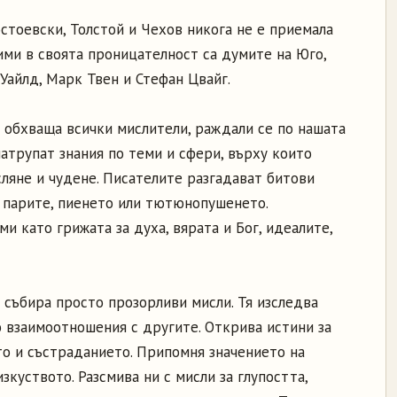
стоевски, Толстой и Чехов никога не е приемала
ми в своята проницателност са думите на Юго,
Уайлд, Марк Твен и Стефан Цвайг.
е обхваща всички мислители, раждали се по нашата
натрупат знания по теми и сфери, върху които
ляне и чудене. Писателите разгадават битови
о парите, пиенето или тютюнопушенето.
и като грижата за духа, вярата и Бог, идеалите,
 събира просто прозорливи мисли. Тя изследва
о взаимоотношения с другите. Открива истини за
то и състраданието. Припомня значението на
зкуството. Разсмива ни с мисли за глупостта,