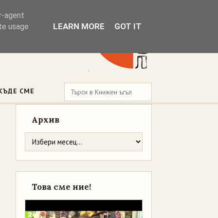
er-agent
LEARN MORE
GOT IT
ate usage
КЪДЕ СМЕ
Архив
Това сме ние!