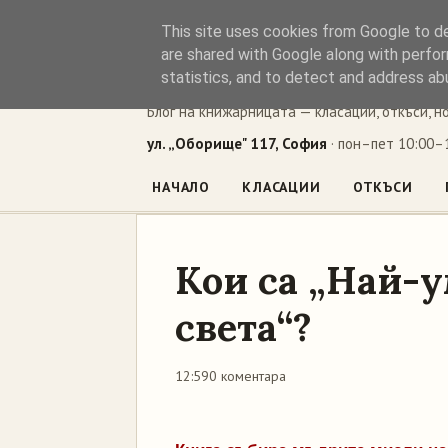
This site uses cookies from Google to del
Книжен ъг
are shared with Google along with perfor
statistics, and to detect and address ab
Блог на книжарницата — класации, откъси, н
ул. „Оборище" 117, София
· пон–пет 10:00–1
НАЧАЛО
КЛАСАЦИИ
ОТКЪСИ
Кои са „Най-
света“?
12:59
0 коментара