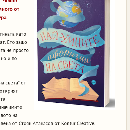
 Чехов,
много от
ура
тината като
ат. Ето защо
ига не просто
 но и по
а света“ от
 открият
ата
-значимите
твото на
вена от Стоян Атанасов от Kontur Creative.