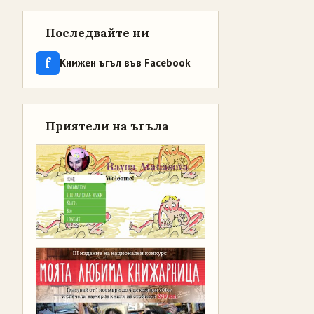
Последвайте ни
f
Книжен ъгъл във Facebook
Приятели на ъгъла