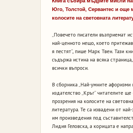
Книга събира мъдрите мисли на
Юго, Толстой, Сервантес и още 
колосите на световната литерат
„Повечето писатели възприемат ис
най-ценното нещо, което притежав
я пестят“, пише Марк Твен. Тази кн
съдържа истина на всяка страница,
всички въпроси.
В сборника „Най-умните афоризми н
издателство „Кръг“ читателите ще
прозрения на колосите на световн
литература. Те са извадени от най
им произведения под съставителс
Лидия Геловска, а корицата е напра