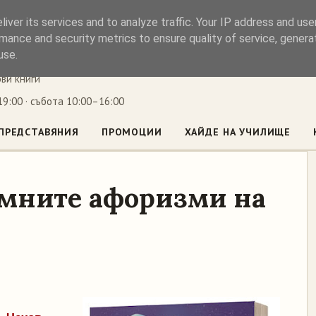
iver its services and to analyze traffic. Your IP address and us
ъл
mance and security metrics to ensure quality of service, gener
use.
ови книги
9:00 · събота 10:00–16:00
ПРЕДСТАВЯНИЯ
ПРОМОЦИИ
ХАЙДЕ НА УЧИЛИЩЕ
умните афоризми на