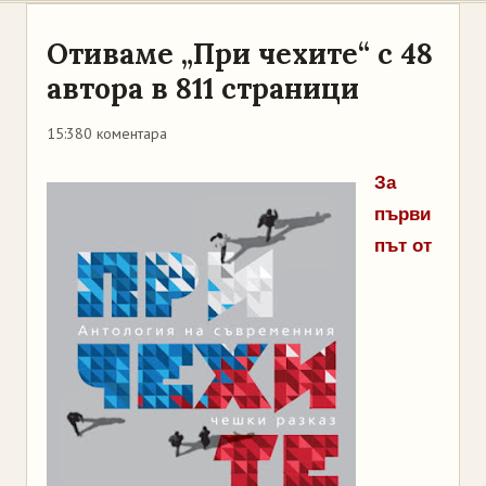
Отиваме „При чехите“ с 48
автора в 811 страници
15:38
0 коментара
За
първи
път от