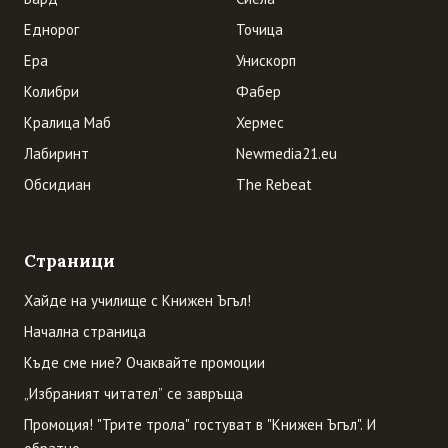
Еднорог
Точица
Ера
Унискорп
Колибри
Фабер
Кралица Маб
Хермес
Лабиринт
Newmedia21.eu
Обсидиан
The Rebeat
Страници
Хайде на училище с Книжен Ъгъл!
Начална страница
Къде сме ние? Очаквайте промоции
„Избраният читател” се завръща
Промоция! "Трите трола" гостуват в "Книжен Ъгъл". И