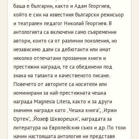
баща е българин, както и Адам Георгиев,
който е син на известния български режисьор
и театрален педагог Николай Георгиев. В
антологията са включени само съвременни
автори, които са от различни поколения, но
независимо дали са дебютанти или имат
няколко отпечатани прозаични книги и
престижни награди, те са обединени под
знака на таланта и качественото писане.
Повечето от авторите са носители или
номинирани за най-престижната чешка
награда Magnesia Litera, както и за други
значими награди като „Чешка книга”, „Иржи
Ортен”, „Йозеф Шкворецки”, наградата за
литература на Европейския съюз и др. По този
начин настоящата антология ни представя