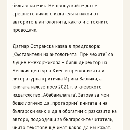
български език. Не пропускайте да се
срещнете лично с издателя и някои от
авторите в антологията, както и с техните
преводачи.
Дагмар Остранска казва в предговора:
„Съставители на антологията „При чехите“ са
Луцие Ржехоржикова – бивш директор на
Чешкия център в Киев и преводачката и
литературна критичка Ирина Забияка, а
книгата излезе през 2021 г. в киевското
издателство „Абабамалагага“. Затова за мен
беше логично да „претворим“ книгата и на
български език и да я обогатим с разказите на
автори, подходящи за българските читатели,
чиито текстове ще имат какво да им кажат.