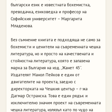
български език е известната бохемистка,
преводачка, езиковедка и професор на
Софийския университет – Маргарита
Младенова.
Без съмнение книгата е подходяща не само за
бохемисти и ценители на съвременната чешка
литература, но и просто на качествената и
стойностна литература, която е запазена
марка за България на изд. „Жанет 45“.
Издателят Манол Пейков е един от
двигателите на проекта, заедно с
директорката на Чешкия център – г-жа
Дагмар Остранска. Това е един рядък и
изключително значим проект на съвременната
чешка литература, излязъл като по чудо на