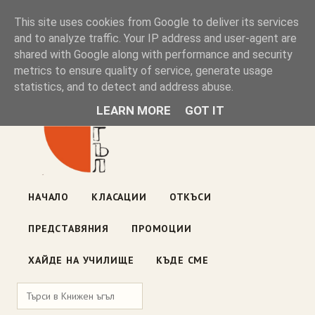
Книжен ъгъл
This site uses cookies from Google to deliver its services
and to analyze traffic. Your IP address and user-agent are
shared with Google along with performance and security
Блог на книжарницата — класации, откъси, нови книги
metrics to ensure quality of service, generate usage
ул. „Оборище" 117, София
· пон–пет 10:00–19:00 ·
statistics, and to detect and address abuse.
събота 10:00–16:00
LEARN MORE
GOT IT
НАЧАЛО
КЛАСАЦИИ
ОТКЪСИ
ПРЕДСТАВЯНИЯ
ПРОМОЦИИ
ХАЙДЕ НА УЧИЛИЩЕ
КЪДЕ СМЕ