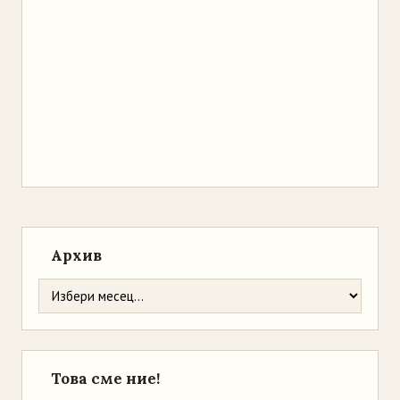
Архив
Това сме ние!