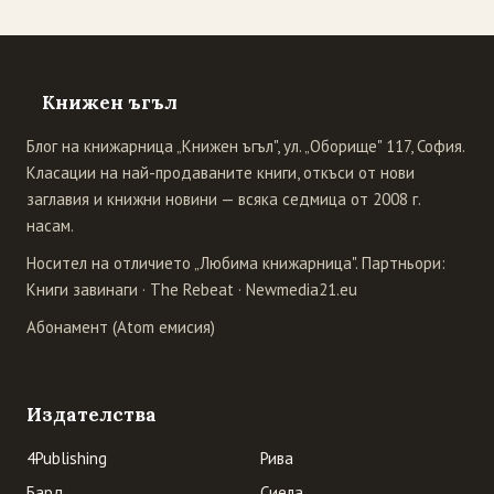
Книжен ъгъл
Блог на книжарница „Книжен ъгъл", ул. „Оборище" 117, София.
Класации на най-продаваните книги, откъси от нови
заглавия и книжни новини — всяка седмица от 2008 г.
насам.
Носител на отличието „Любима книжарница". Партньори:
Книги завинаги
·
The Rebeat
·
Newmedia21.eu
Абонамент (Atom емисия)
Издателства
4Publishing
Рива
Бард
Сиела