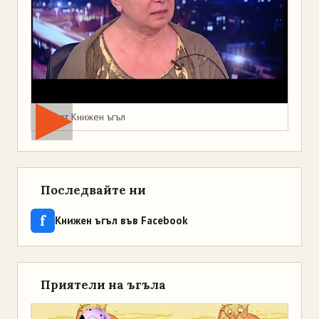
Мая от Книжен ъгъл
Последвайте ни
f
Книжен ъгъл във Facebook
Приятели на ъгъла