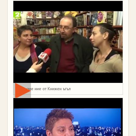
Това сме ние от Книжен ъгъл