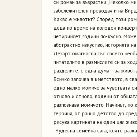
си роман за възрастни „Няколко ми
забележителен преводач и на Вирд
Какво е животът? Според този ро
деца по време на коледен концерт
четирийсет години по-късно. Може 
абстрактно изкуство, историята на
Дезарт омагьосва със своето необ
читателите в размислите си за ход
разделите: с една дума – за живота
Всичко започва в кметството, в св
едно малко момиче за чувствата си
отново и отново, водени от общата
разпознава момичето. Начинът, по 
героиня, от ранно детство до сред
рисува картината на един цял живо
„Чудесна семейна сага, която разк