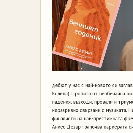
дебют у нас с най-новото си загла
Колева). Пропита от необичайна вит
падения, възходи, провали и триум
неразривно свързани с музиката. Н
финалисти на най-престижната френ
Аниес Дезарт започва кариерата си 