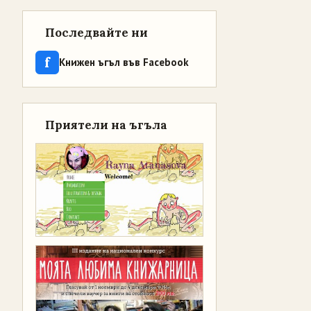
Последвайте ни
f
Книжен ъгъл във Facebook
Приятели на ъгъла