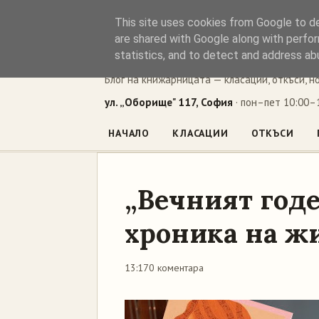
This site uses cookies from Google to del
Книжен ъг
are shared with Google along with perfor
statistics, and to detect and address ab
Блог на книжарницата — класации, откъси, н
ул. „Оборище" 117, София
· пон–пет 10:00–1
НАЧАЛО
КЛАСАЦИИ
ОТКЪСИ
„Вечният год
хроника на ж
13:17
0 коментара