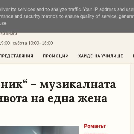
iver its services and to analyze traffic. Your IP address and us
ъл
mance and security metrics to ensure quality of service, gener
use.
ови книги
9:00 · събота 10:00–16:00
ПРЕДСТАВЯНИЯ
ПРОМОЦИИ
ХАЙДЕ НА УЧИЛИЩЕ
еник“ – музикалната
ивота на една жена
Романът