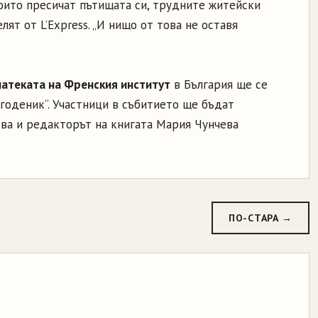
които пресичат пътищата си, трудните житейски
лят от L’Express. „И нищо от това не оставя
иатеката на Френския институт
в България ще се
годеник“. Участници в събитието ще бъдат
ева и редакторът на книгата Мария Чунчева
ПО-СТАРА →