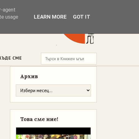
er-agent
LEARN MORE
GOT IT
ate usage
КЪДЕ СМЕ
Архив
Това сме ние!