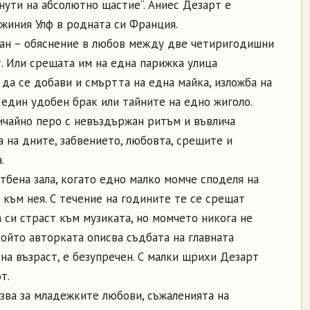
нути на абсолютно щастие“. Аниес Дезарт е
жиния Улф в родната си Франция.
ман – обяснение в любов между две четиригодишни
. Или срещата им на една парижка улица
да се добави и смъртта на една майка, изложба на
 един удобен брак или тайните на едно жиголо.
ичайно перо с невъздържан ритъм и въвлича
а на дните, забвението, любовта, срещите и
.
атбена зала, когато едно малко момче споделя на
 към нея. С течение на годините те се срещат
 си страст към музиката, но момчето никога не
който авторката описва съдбата на главната
на възраст, е безупречен. С малки щрихи Дезарт
т.
азва за младежките любови, съжаленията на