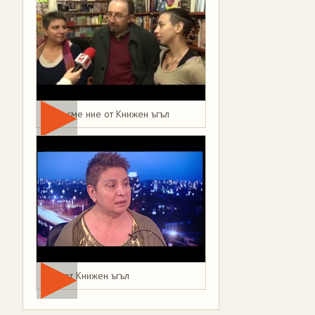
Това сме ние от Книжен ъгъл
Мая от Книжен ъгъл