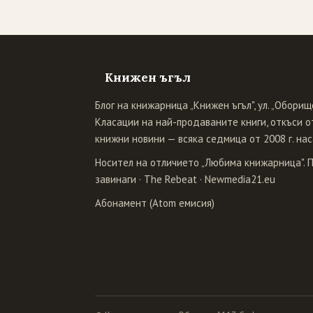
Книжен ъгъл
Блог на книжарница „Книжен ъгъл", ул. „Оборище
Класации на най-продаваните книги, откъси от
книжни новини — всяка седмица от 2008 г. нас
Носител на отличието „Любима книжарница". 
завинаги
·
The Rebeat
·
Newmedia21.eu
Абонамент (Atom емисия)