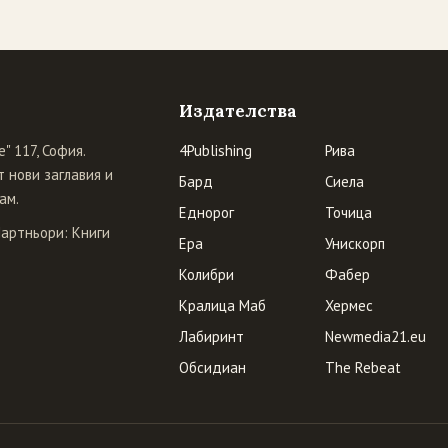
Издателства
" 117, София.
4Publishing
Рива
 нови заглавия и
Бард
Сиела
ам.
Еднорог
Точица
Партньори:
Книги
Ера
Унискорп
Колибри
Фабер
Кралица Маб
Хермес
Лабиринт
Newmedia21.eu
Обсидиан
The Rebeat