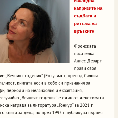
изследва
капризите на
съдбата и
ритъма на
връзките
Френската
писателка
Аниес Дезарт
прави своя
вие „Вечният годеник“ (Ентусиаст, превод Силвия
алност, книгата носи в себе си признания за
фи, периоди на меланхолия и екзалтация,
еслучайно „Вечният годеник“ е един от деветимата
ска награда за литература „Гонкур“ за 2021 г.
с книги за деца, но през 1993 г. публикува първия