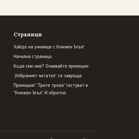
Страници
Хайде на училище с Книжен Ъгъл!
Начална страница
Къде сме ние? Очаквайте промоции
„Избраният читател” се завръща
Промоция! "Трите трола" гостуват в
"Книжен Ъгъл". И обратно