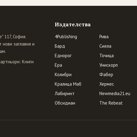
Издателства
" 117, София.
4Publishing
Рива
 нови заглавия и
Бард
Сиела
ам.
Еднорог
Точица
Партньори:
Книги
Ера
Унискорп
Колибри
Фабер
Кралица Маб
Хермес
Лабиринт
Newmedia21.eu
Обсидиан
The Rebeat