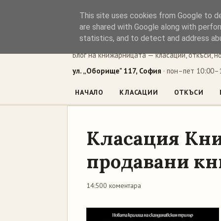
This site uses cookies from Google to del
Книжен ъг
are shared with Google along with perfor
statistics, and to detect and address ab
Блог на книжарницата — класации, откъси, н
ул. „Оборище" 117, София
· пон–пет 10:00–1
НАЧАЛО
КЛАСАЦИИ
ОТКЪСИ
Класация Кни
продавани кни
14:50
0 коментара