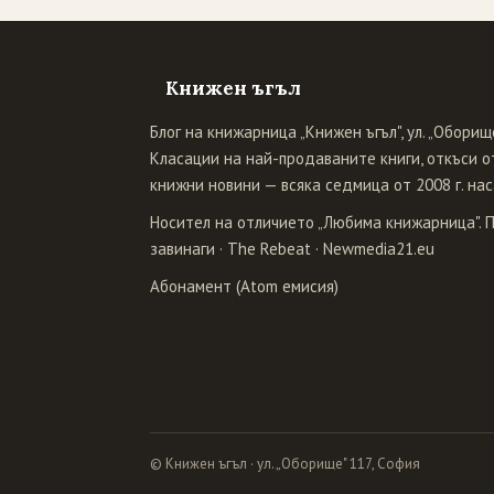
Книжен ъгъл
Блог на книжарница „Книжен ъгъл", ул. „Оборище
Класации на най-продаваните книги, откъси от
книжни новини — всяка седмица от 2008 г. нас
Носител на отличието „Любима книжарница". 
завинаги
·
The Rebeat
·
Newmedia21.eu
Абонамент (Atom емисия)
© Книжен ъгъл · ул. „Оборище" 117, София