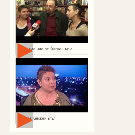
Това сме ние от Книжен ъгъл
Мая от Книжен ъгъл