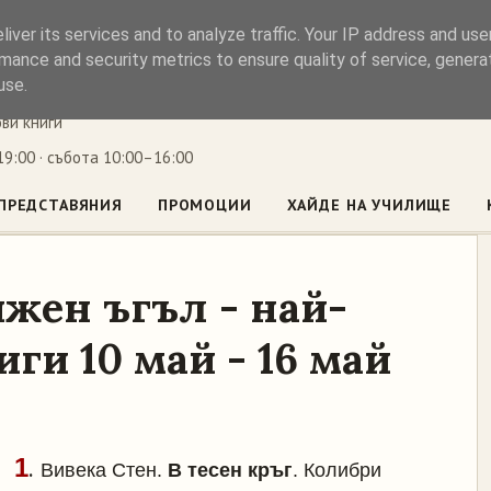
iver its services and to analyze traffic. Your IP address and us
ъл
mance and security metrics to ensure quality of service, gener
use.
ови книги
9:00 · събота 10:00–16:00
ПРЕДСТАВЯНИЯ
ПРОМОЦИИ
ХАЙДЕ НА УЧИЛИЩЕ
жен ъгъл - най-
ги 10 май - 16 май
1
.
Вивека Стен.
В тесен кръг
. Колибри