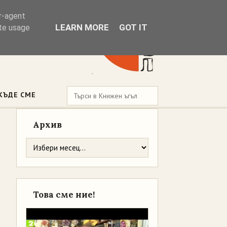
er-agent
LEARN MORE
GOT IT
ate usage
КЪДЕ СМЕ
Архив
Това сме ние!