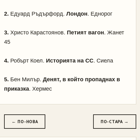
2
.
Едуард Ръдърфорд.
Лондон
. Еднорог
3
.
Христо Карастоянов.
Петият вагон
. Жанет
45
4.
Робърт Коел.
Историята на СС
. Сиела
5.
Бен Милър.
Денят, в който пропаднах в
приказка
. Хермес
← ПО-НОВА
ПО-СТАРА →