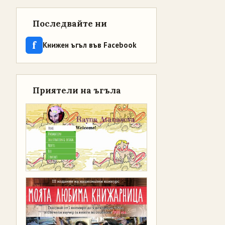
Последвайте ни
f
Книжен ъгъл във Facebook
Приятели на ъгъла