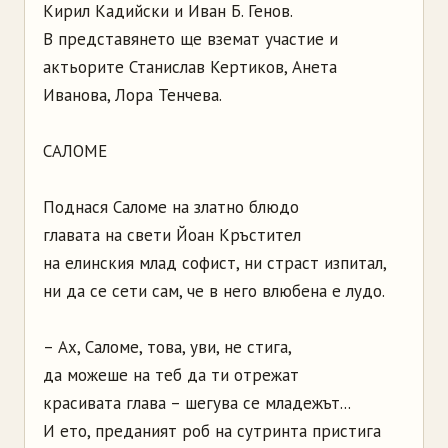
Кирил Кадийски и Иван Б. Генов.
В представянето ще вземат участие и
актьорите Станислав Кертиков, Анета
Иванова, Лора Тенчева.
САЛОМЕ
Поднася Саломе на златно блюдо
главата на свети Йоан Кръстител
на елинския млад софист, ни страст изпитал,
ни да се сети сам, че в него влюбена е лудо.
– Ах, Саломе, това, уви, не стига,
да можеше на теб да ти отрежат
красивата глава – шегува се младежът...
И ето, преданият роб на сутринта пристига