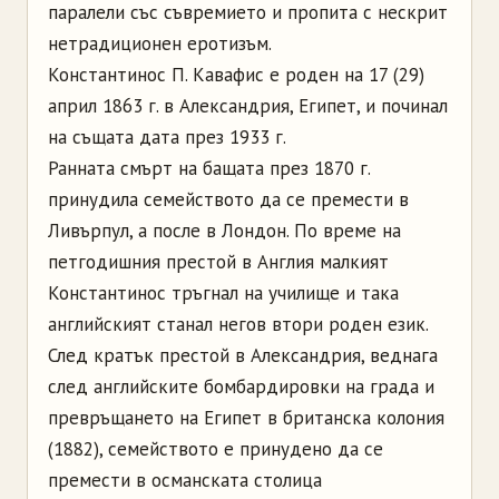
паралели със съвремието и пропита с нескрит
нетрадиционен еротизъм.
Константинос П. Кавафис е роден на 17 (29)
април 1863 г. в Александрия, Египет, и починал
на същата дата през 1933 г.
Ранната смърт на бащата през 1870 г.
принудила семейството да се премести в
Ливърпул, а после в Лондон. По време на
петгодишния престой в Англия малкият
Константинос тръгнал на училище и така
английският станал негов втори роден език.
След кратък престой в Александрия, веднага
след английските бомбардировки на града и
превръщането на Египет в британска колония
(1882), семейството е принудено да се
премести в османската столица