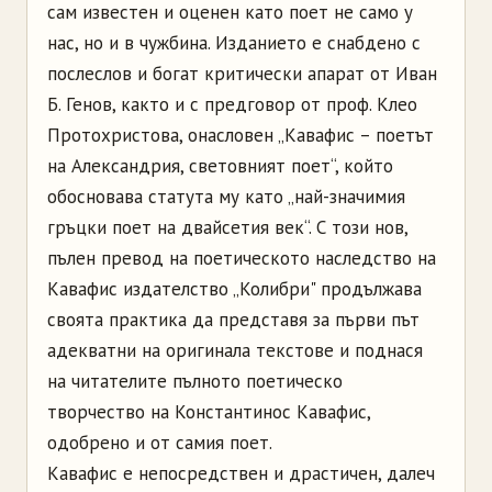
сам известен и оценен като поет не само у
нас, но и в чужбина. Изданието е снабдено с
послеслов и богат критически апарат от Иван
Б. Генов, както и с предговор от проф. Клео
Протохристова, онасловен „Кавафис – поетът
на Александрия, световният поет“, който
обосновава статута му като „най-значимия
гръцки поет на двайсетия век“. С този нов,
пълен превод на поетическото наследство на
Кавафис издателство „Колибри" продължава
своята практика да представя за първи път
адекватни на оригинала текстове и поднася
на читателите пълното поетическо
творчество на Константинос Кавафис,
одобрено и от самия поет.
Кавафис е непосредствен и драстичен, далеч