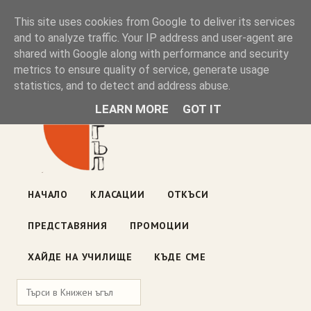
Книжен ъгъл
This site uses cookies from Google to deliver its services
and to analyze traffic. Your IP address and user-agent are
shared with Google along with performance and security
Блог на книжарницата — класации, откъси, нови книги
metrics to ensure quality of service, generate usage
ул. „Оборище" 117, София
· пон–пет 10:00–19:00 ·
statistics, and to detect and address abuse.
събота 10:00–16:00
LEARN MORE
GOT IT
НАЧАЛО
КЛАСАЦИИ
ОТКЪСИ
ПРЕДСТАВЯНИЯ
ПРОМОЦИИ
ХАЙДЕ НА УЧИЛИЩЕ
КЪДЕ СМЕ