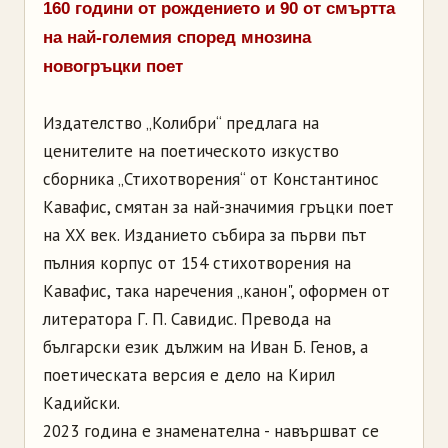
160 години от рождението и 90 от смъртта
на най-големия според мнозина
новогръцки поет
Издателство „Колибри“ предлага на
ценителите на поетическото изкуство
сборника „Стихотворения“ от Константинос
Кавафис, смятан за най-значимия гръцки поет
на XX век. Изданието събира за първи път
пълния корпус от 154 стихотворения на
Кавафис, така наречения „канон", оформен от
литератора Г. П. Савидис. Превода на
български език дължим на Иван Б. Генов, а
поетическата версия е дело на Кирил
Кадийски.
2023 година е знаменателна - навършват се