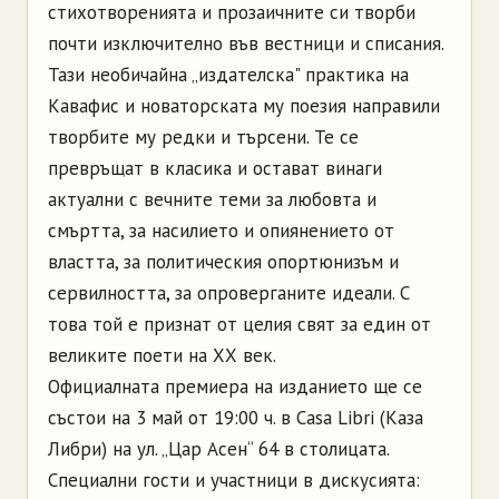
стихотворенията и прозаичните си творби
почти изключително във вестници и списания.
Тази необичайна „издателска" практика на
Кавафис и новаторската му поезия направили
творбите му редки и търсени. Те се
превръщат в класика и остават винаги
актуални с вечните теми за любовта и
смъртта, за насилието и опиянението от
властта, за политическия опортюнизъм и
сервилността, за опроверганите идеали. С
това той е признат от целия свят за един от
великите поети на ХХ век.
Официалната премиера на изданието ще се
състои на 3 май от 19:00 ч. в Casa Libri (Каза
Либри) на ул. „Цар Асен“ 64 в столицата.
Специални гости и участници в дискусията: