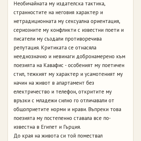
Необичайната му издателска тактика,
странностите на неговия характер и
нетрадиционната му сексуална ориентация,
сериозните му конфликти с известни поети и
писатели му създали противоречива
репутация. Критиката се отнасяла
нееднозначно и невинаги добронамерено към
поезията на Кавафис - особеният му поетичен
стил, тежкият му характер и усамотеният му
начин на живот в апартамент без
електричество и телефон, откритите му
връзки с младежи силно го отличавали от
общоприетите норми и нрави. Въпреки това
поезията му постепенно ставала все по-
известна в Египет и Гърция.
До края на живота си той помествал