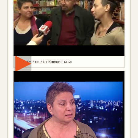
Това сме ние от Книжен ъгъл