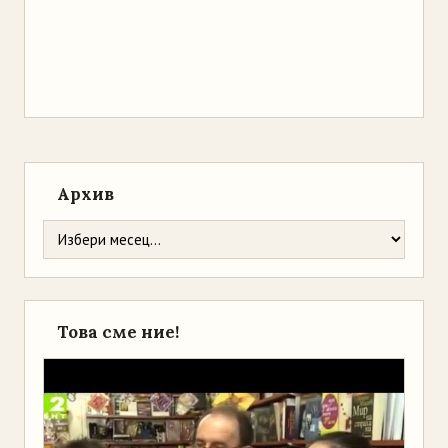
Архив
Това сме ние!