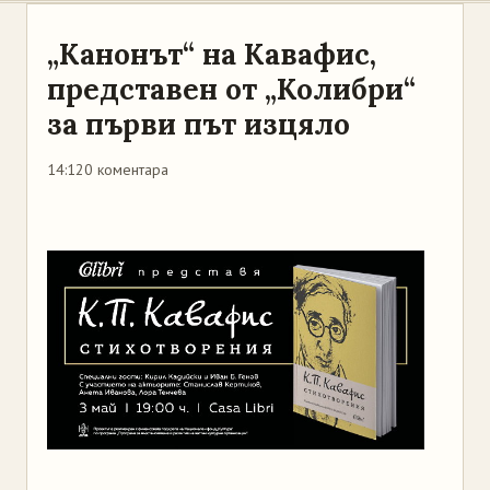
„Канонът“ на Кавафис,
представен от „Колибри“
за първи път изцяло
14:12
0 коментара