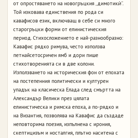
от опростяването на новогръцкия „димотикѝ“.
Той изковава единствения по рода си
кавафисов език, включващ в себе си много
старогръцки форми от елинистическия
период. Стихосложението е най-разнообразно:
Кавафис рядко римува, често използва
петнайсетосричен ямб и дори пише
стихотворенията си в две колони.
Използването на историческия фон от епохата
на постепенния политически и културен
упадък на класическа Елада след смъртта на
Александър Велики през цялата
елинистическа и римска епоха, а по-рядко и
на Византия, позволява на Кавафис да създаде
неповторима поезия, изпълнена с ирония,
скептицизъм и носталгия, плътно наситена с