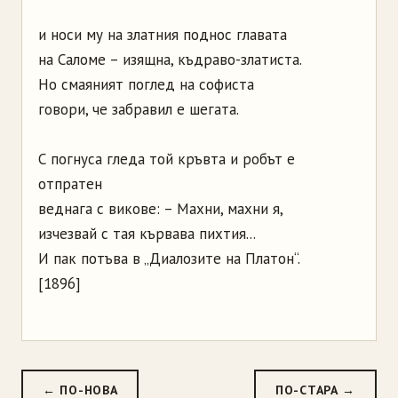
и носи му на златния поднос главата
на Саломе – изящна, къдраво-златиста.
Но смаяният поглед на софиста
говори, че забравил е шегата.
С погнуса гледа той кръвта и робът е
отпратен
веднага с викове: – Махни, махни я,
изчезвай с тая кървава пихтия...
И пак потъва в „Диалозите на Платон“.
[1896]
← ПО-НОВА
ПО-СТАРА →