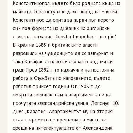
Константинопол, където била родната къща на
майката. Това пътуване дало повод на малкия
Константинос да опита за първи път перото
си - под формата на дневник на английски
език със заглавие „Constantinopoliad - an epic".
В края на 1885 г. британските власти
разрешили на чужденците да се завърнат и
така Кавафис отново се озовал в родния си
град. През 1892 г. го назначили на постоянна
работа в Службата по напояването, където
работил трийсет години. От 1908 г. до
смъртта си живял сам в апартамента си на
прочутата александрийска улица „Лепсиус“ 10,
днес „Кавафис“. Апартаментът му на втория
етаж с времето се превърнал в място за
срещи на интелектуалците от Александрия.