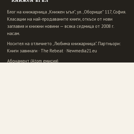
Книжен ъгъл
Блог на книжарница „Книжен ъгъл", ул. „Оборище" 117, София.
Класации на най-продаваните книги, откъси от нови
заглавия и книжни новини — всяка седмица от 2008 г.
насам.
Носител на отличието „Любима книжарница". Партньори:
Книги завинаги
·
The Rebeat
·
Newmedia21.eu
Абонамент (Atom емисия)
Издателства
4Publishing
Рива
Бард
Сиела
Еднорог
Точица
Ера
Унискорп
Колибри
Фабер