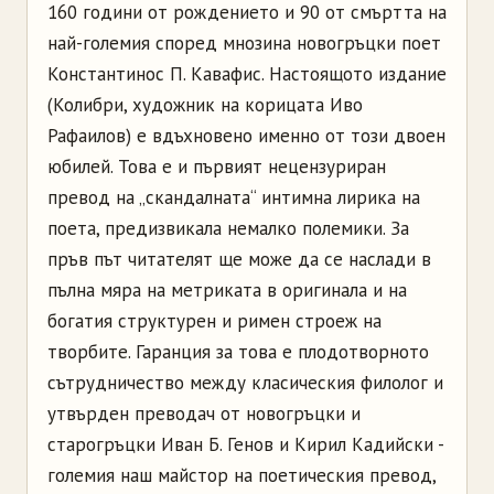
160 години от рождението и 90 от смъртта на
най-големия според мнозина новогръцки поет
Константинос П. Кавафис. Настоящото издание
(Колибри, художник на корицата Иво
Рафаилов) е вдъхновено именно от този двоен
юбилей. Това е и първият нецензуриран
превод на „скандалната“ интимна лирика на
поета, предизвикала немалко полемики. За
пръв път читателят ще може да се наслади в
пълна мяра на метриката в оригинала и на
богатия структурен и римен строеж на
творбите. Гаранция за това е плодотворното
сътрудничество между класическия филолог и
утвърден преводач от новогръцки и
старогръцки Иван Б. Генов и Кирил Кадийски -
големия наш майстор на поетическия превод,