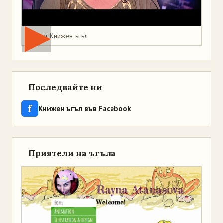
Мая от Книжен ъгъл
Последвайте ни
f
Книжен ъгъл във Facebook
Приятели на ъгъла