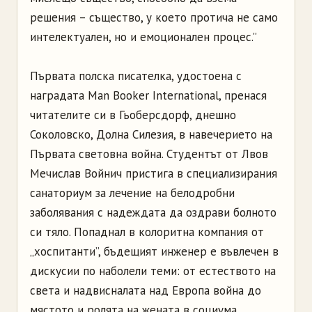
решения – същество, у което протича не само
интелектуален, но и емоционален процес.”
Първата полска писателка, удостоена с
наградата Man Booker International, пренася
читателите си в Гьоберсдорф, днешно
Соколовско, Долна Силезия, в навечерието на
Първата световна война. Студентът от Лвов
Мечислав Войнич пристига в специализирания
санаториум за лечение на белодробни
заболявания с надеждата да оздрави болното
си тяло. Попаднал в колоритна компания от
„хоспитанти”, бъдещият инженер е въвлечен в
дискусии по наболели теми: от естеството на
света и надвисналата над Европа война до
мястото и ролята на жената в социума.