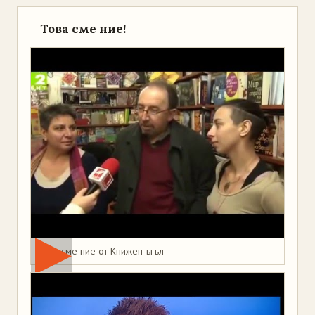
Това сме ние!
Това сме ние от Книжен ъгъл