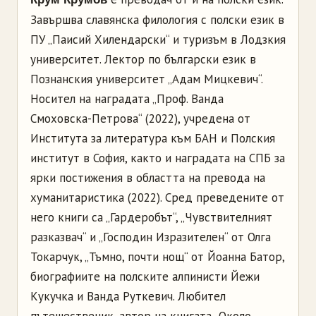
Завършва славянска филология с полски език в
ПУ „Паисий Хилендарски“ и туризъм в Лодзкия
университет. Лектор по български език в
Познанския университет „Адам Мицкевич“.
Носител на наградата „Проф. Ванда
Смоховска-Петрова“ (2022), учредена от
Института за литература към БАН и Полския
институт в София, както и наградата на СПБ за
ярки постижения в областта на превода на
хуманитаристика (2022). Сред преведените от
него книги са „Гардеробът“, „Чувствителният
разказвач“ и „Господин Изразителен“ от Олга
Токарчук, „Тъмно, почти нощ“ от Йоанна Батор,
биографиите на полските алпинисти Йежи
Кукучка и Ванда Руткевич. Любител