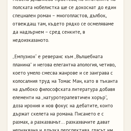
полската нобелистка ще се докоснат до един
специален роман – многопластов, дълбок,
отвеждащ там, където рядко се осмеляваме
да надзърнем – сред сенките, в
недоизказаното.
„Емпузион“ е реверанс към „Вълшебната
планина” и негова елегантна апология, четиво,
което умело смесва жанрове и се заиграва с
колосалния труд на Томас Ман, като в тъканта
на дълбоко философската литература добавя
елементи на „натуротерапевтичен хорър”,
доза ирония и нов фокус на дебатите, които
държат скелета на романа. Писането е с
размах, а разказвачът… разказвачите дават
неочаквана и дръзка перспектива, гласът им