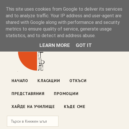
Книжен ъгъл
This site uses cookies from Google to deliver its services
and to analyze traffic. Your IP address and user-agent are
shared with Google along with performance and security
Блог на книжарницата — класации, откъси, нови книги
metrics to ensure quality of service, generate usage
ул. „Оборище" 117, София
· пон–пет 10:00–19:00 ·
statistics, and to detect and address abuse.
събота 10:00–16:00
LEARN MORE
GOT IT
НАЧАЛО
КЛАСАЦИИ
ОТКЪСИ
ПРЕДСТАВЯНИЯ
ПРОМОЦИИ
ХАЙДЕ НА УЧИЛИЩЕ
КЪДЕ СМЕ