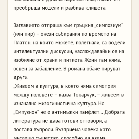
преобръща модели и разбива клишета.
Заглавието отпраща към гръцкия „симпозиум”
(или пир) – онези събирания по времето на
Платон, на които мъжете, полегнали, са водели
интелектуални дискусии, наслаждавайки се на
изобилие от храни и питиета. Жени там няма,
освен за забавление. В романа обаче пируват
други.
„Живеем в култура, в която няма симетрия
между половете – казва Токарчук, – живеем в
изначално мизогинистична култура. Но
„Емпузион” не е антимъжки памфлет... Добрата
литература не дава готови отговори, а
поставя въпроси. Възприема човека като
мислещо същество, способно да взема