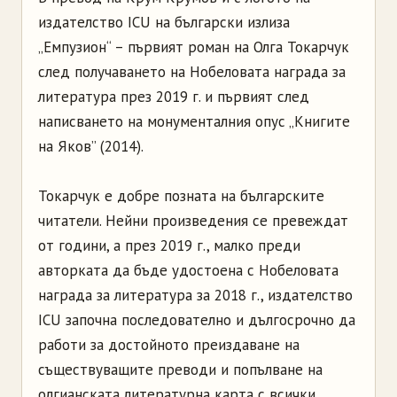
издателство ICU на български излиза
„Емпузион“ – първият роман на Олга Токарчук
след получаването на Нобеловата награда за
литература през 2019 г. и първият след
написването на монументалния опус „Книгите
на Яков” (2014).
Токарчук е добре позната на българските
читатели. Нейни произведения се превеждат
от години, а през 2019 г., малко преди
авторката да бъде удостоена с Нобеловата
награда за литература за 2018 г., издателство
ICU започна последователно и дългосрочно да
работи за достойното преиздаване на
съществуващите преводи и попълване на
олгианската литературна карта с всички