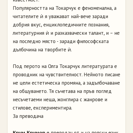
Популярността на Токарчук е феноменална, а
читателите ѝ я уважават най-вече заради
добрия вкус, енциклопедичните познания,
литературния ѝ и разказвачески талант, и – не
на последно място - заради философската
дълбочина на творбите ѝ.
Под перото на Олга Токарчук литературата е
проводник на чувствителност. Нейното писане
не цели естетическа промяна, а задълбочаване
на общуването. Тя съчетава на пръв поглед
несъчетаеми неща, жонглира с жанрове и
стилове, експериментира.
За преводача
е преводач от и на полски език.
Крум Крумов