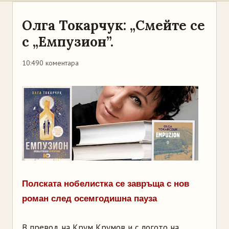
Олга Токарчук: „Смейте се
с „Емпузион”.
10:49
0 коментара
Полската нобелистка се завръща с нов
роман след осемгодишна пауза
В превод на Крум Крумов и с логото на