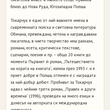
близо до Нова Руда, Югозападна Полша.
Токарчук е едно от най-важните имена в
съвременната полска и световна литература.
Обичана, превеждана, четена и награждавана
писателка, в чието творчество има разкази,
романи, есета, критически текстове,
сценарии, поезия и пр. – общо 20 книги до
момента. Първият ѝ роман, „Пътешествието
на хората на книгата“, излиза през 1993 г. и е
приет добре в Полша, отличен е с наградата
за най-добър дебют. Пробивът за Токарчук
идва с нейния трети роман, „Правек и други
времена“ (1996), преведен на много езици и
донесъл на авторката си международна
известност.