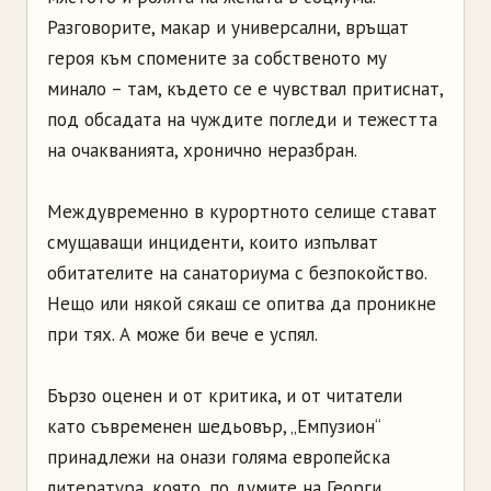
Разговорите, макар и универсални, връщат
героя към спомените за собственото му
минало – там, където се е чувствал притиснат,
под обсадата на чуждите погледи и тежестта
на очакванията, хронично неразбран.
Междувременно в курортното селище стават
смущаващи инциденти, които изпълват
обитателите на санаториума с безпокойство.
Нещо или някой сякаш се опитва да проникне
при тях. А може би вече е успял.
Бързо оценен и от критика, и от читатели
като съвременен шедьовър, „Емпузион“
принадлежи на онази голяма европейска
литература, която, по думите на Георги