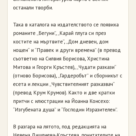
останали творби.
Така в каталога на издателството се появиха
романите „Бегуни”, „Карай плуга си през
костите на мъртвите“, „Дом дневен, дом
нощен“ и “Правек и други времена” (в превод
съответно на Силвия Борисова, Христина
Митова и Георги Кръстев), „Чудати разкази“
(отново Борисова), „Гардеробът” и сборникът с
есета и лекции „Чувствителният разказвач“
(превод Крум Крумов). Както и две кратки
притчи с илюстрации на Йоанна Консехо:
“Изгубената душа” и “Господин Изразителен”.
В разгара на лятото, под редакцията на
Невена Дишлиева-Кръстева, почитателите на