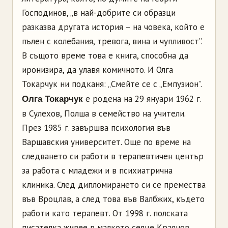
Господинов, „в най-добрите си образци
разказва другата история – на човека, който е
пълен с колебания, тревога, вина и чупливост”.
В същото време това е книга, способна да
иронизира, да улавя комичното. И Олга
Токарчук ни подканя: „Смейте се с „Емпузион”.
е родена на 29 януари 1962 г.
Олга Токарчук
в Сулехов, Полша в семейство на учители.
През 1985 г. завършва психология във
Варшавския университет. Още по време на
следването си работи в терапевтичен център
за работа с младежи и в психиатрична
клиника. След дипломирането си се премества
във Вроцлав, а след това във Валбжих, където
работи като терапевт. От 1998 г. полската
писателка живее в малкото селце Краянов