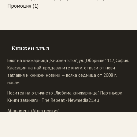
Промоция
(1)
Книжен ъгъл
Блог на книжарница „Книжен ъгъл", ул. „Оборище" 117, София.
Класации на най-продаваните книги, откъси от нови
заглавия и книжни новини — всяка седмица от 2008 г.
насам.
Носител на отличието „Любима книжарница". Партньори:
Книги завинаги
·
The Rebeat
·
Newmedia21.eu
Абонамент (Atom емисия)
Издателства