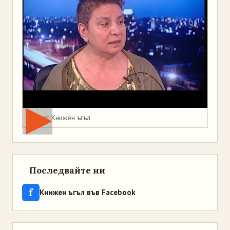
Мая от Книжен ъгъл
Последвайте ни
f
Книжен ъгъл във Facebook