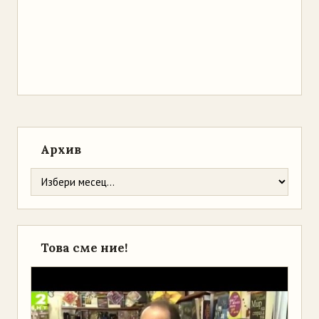
Архив
Това сме ние!