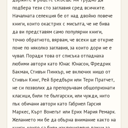
подбера тези сто заглавия сред всичките.
Началната селекция бе от над двойно повече
книги, които окастрих с мисълта, че не бива
да ви представям само популярни книги,
точно обратното, вярвам, че всеки ще открие
поне по няколко заглавия, за които дори не е
чувал. Поради това от списъка отпаднаха
любими автори като Юнас Юнасон, Фредрик
Бакман, Стивън Пинкър, не включих нищо от
Стивън Кинг, Рей Бредбъри или Тери Пратчет,
не си позволих да препоръчвам общопризнати
класици, били те български, или чужди, нито
пък обичани автори като Габриел Гарсия
Маркес, Кърт Вонегът или Ерих Мария Ремарк.
Желанието ми бе да обърна внимание както на
книги, които са били изключително важни за