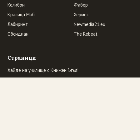
Колибри
Фабер
Кралица Маб
Хермес
Лабиринт
Newmedia21.eu
Обсидиан
The Rebeat
Страници
Хайде на училище с Книжен Ъгъл!
Начална страница
Къде сме ние? Очаквайте промоции
„Избраният читател” се завръща
Промоция! "Трите трола" гостуват в "Книжен Ъгъл". И
обратно