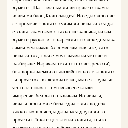
думите: „Щастлив съм да ви приветствам в
новия ми блог „Книголандия“. Но едно нещо не
се промени – когато сядам да пиша за коя да
е книга, знам само с какво ще започна, натам
думите рукват и се нареждат по неведом и за
самия мен начин. Аз осмислям книгите, като
пиша за тях, това е моят начин на четене и
разбиране. Наричам тези текстове „ревюта“,
безспорна заемка от английски, но сега, когато
ги прочетох последователно, ми се струва, че
често всъщност съм писал есета или
импресии, без да го съзнавам. Но винаги,
винаги целта ми е била една – да споделя
какво съм прочел, и да запаля други да го
прочетат. Това е целта и на книгата, която
държите в ръцете си.
Беше ми трудно да