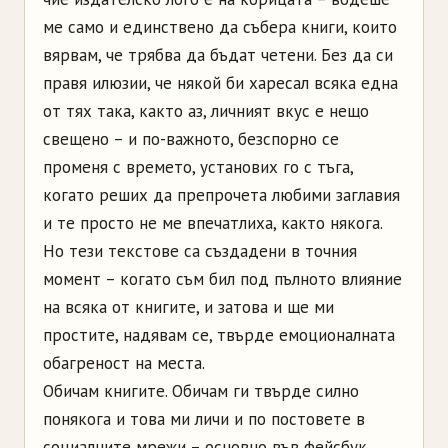
ме само и единствено да събера книги, които
вярвам, че трябва да бъдат четени. Без да си
правя илюзии, че някой би харесал всяка една
от тях така, както аз, личният вкус е нещо
свещено – и по-важното, безспорно се
променя с времето, установих го с тъга,
когато реших да препрочета любими заглавия
и те просто не ме впечатлиха, както някога.
Но тези текстове са създадени в точния
момент – когато съм бил под пълното влияние
на всяка от книгите, и затова и ще ми
простите, надявам се, твърде емоционалната
обагреност на места.
Обичам книгите. Обичам ги твърде силно
понякога и това ми личи и по постовете в
социалните мрежи – основно във фейсбук