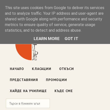
Книжен ъгъл
This site uses cookies from Google to deliver its services
and to analyze traffic. Your IP address and user-agent are
shared with Google along with performance and security
Блог на книжарницата — класации, откъси, нови книги
metrics to ensure quality of service, generate usage
ул. „Оборище" 117, София
· пон–пет 10:00–19:00 ·
statistics, and to detect and address abuse.
събота 10:00–16:00
LEARN MORE
GOT IT
НАЧАЛО
КЛАСАЦИИ
ОТКЪСИ
ПРЕДСТАВЯНИЯ
ПРОМОЦИИ
ХАЙДЕ НА УЧИЛИЩЕ
КЪДЕ СМЕ