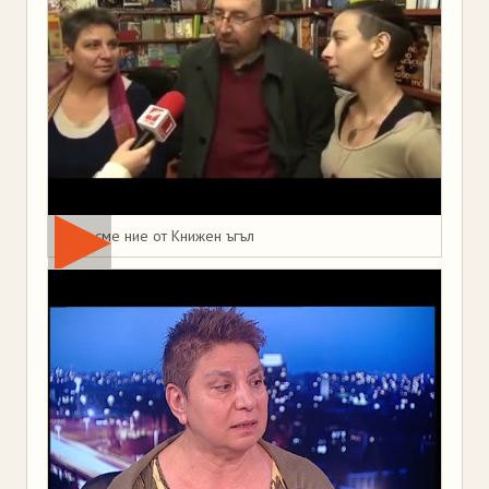
Това сме ние от Книжен ъгъл