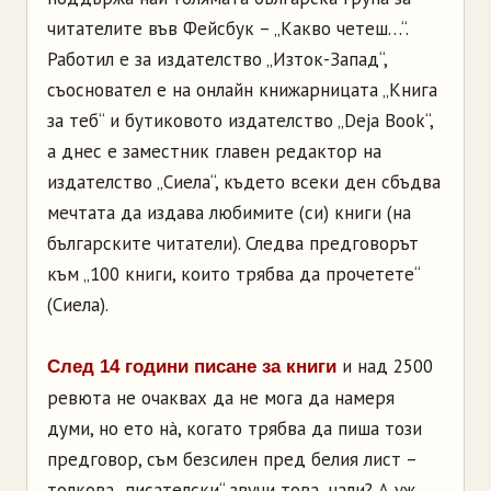
читателите във Фейсбук – „Какво четеш…“.
Работил е за издателство „Изток-Запад“,
съосновател е на онлайн книжарницата „Книга
за теб“ и бутиковото издателство „Deja Book“,
a днес е заместник главен редактор на
издателство „Сиела“, където всеки ден сбъдва
мечтата да издава любимите (си) книги (на
българските читатели). Следва предговорът
към „100 книги, които трябва да прочетете“
(Сиела).
и над 2500
След 14 години писане за книги
ревюта не очаквах да не мога да намеря
думи, но ето нà, когато трябва да пиша този
предговор, съм безсилен пред белия лист –
толкова „писателски“ звучи това, нали? А уж