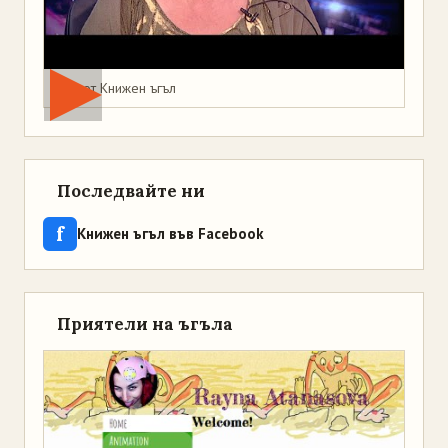
Мая от Книжен ъгъл
Последвайте ни
f
Книжен ъгъл във Facebook
Приятели на ъгъла