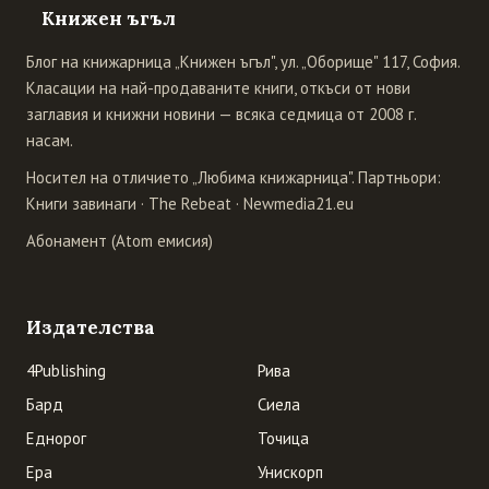
Книжен ъгъл
Блог на книжарница „Книжен ъгъл", ул. „Оборище" 117, София.
Класации на най-продаваните книги, откъси от нови
заглавия и книжни новини — всяка седмица от 2008 г.
насам.
Носител на отличието „Любима книжарница". Партньори:
Книги завинаги
·
The Rebeat
·
Newmedia21.eu
Абонамент (Atom емисия)
Издателства
4Publishing
Рива
Бард
Сиела
Еднорог
Точица
Ера
Унискорп