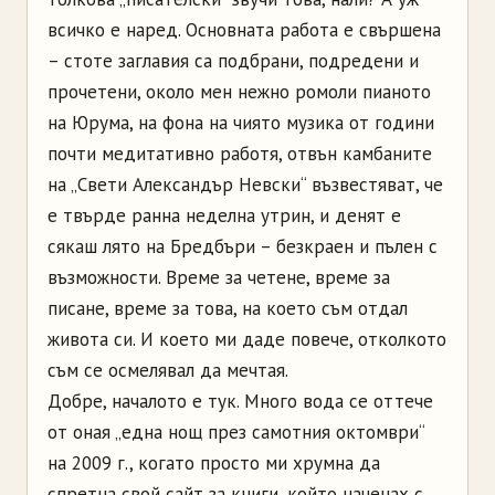
всичко е наред. Основната работа е свършена
– стоте заглавия са подбрани, подредени и
прочетени, около мен нежно ромоли пианото
на Юрума, на фона на чиято музика от години
почти медитативно работя, отвън камбаните
на „Свети Александър Невски“ възвестяват, че
е твърде ранна неделна утрин, и денят е
сякаш лято на Бредбъри – безкраен и пълен с
възможности. Време за четене, време за
писане, време за това, на което съм отдал
живота си. И което ми даде повече, отколкото
съм се осмелявал да мечтая.
Добре, началото е тук. Много вода се оттече
от оная „една нощ през самотния октомври“
на 2009 г., когато просто ми хрумна да
спретна свой сайт за книги, който наченах с