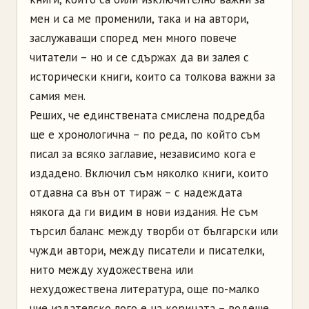
мен и са ме променили, така и на автори,
заслужаващи според мен много повече
читатели – но и се сдържах да ви залея с
исторически книги, които са толкова важни за
самия мен.
Реших, че единствената смислена подредба
ще е хронологична – по реда, по който съм
писал за всяко заглавие, независимо кога е
издадено. Включил съм няколко книги, които
отдавна са вън от тираж – с надеждата
някога да ги видим в нови издания. Не съм
търсил баланс между творби от български или
чужди автори, между писатели и писателки,
нито между художествена или
нехудожествена литература, още по-малко
чие издателско лого е на корицата – водеше