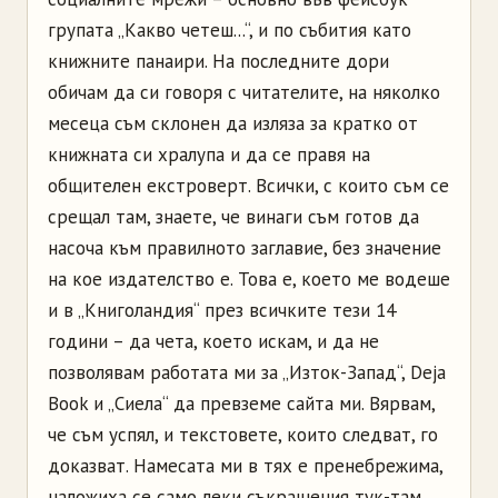
групата „Какво четеш...“, и по събития като
книжните панаири. На последните дори
обичам да си говоря с читателите, на няколко
месеца съм склонен да изляза за кратко от
книжната си хралупа и да се правя на
общителен екстроверт. Всички, с които съм се
срещал там, знаете, че винаги съм готов да
насоча към правилното заглавие, без значение
на кое издателство е. Това е, което ме водеше
и в „Книголандия“ през всичките тези 14
години – да чета, което искам, и да не
позволявам работата ми за „Изток-Запад“, Deja
Book и „Сиела“ да превземе сайта ми. Вярвам,
че съм успял, и текстовете, които следват, го
доказват. Намесата ми в тях е пренебрежима,
наложиха се само леки съкращения тук-там,