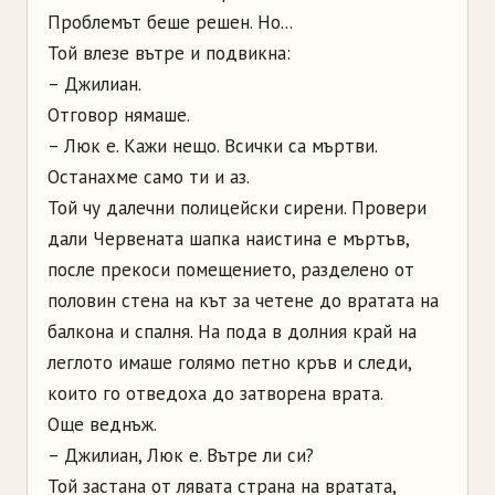
Проблемът беше решен. Но...
Той влезе вътре и подвикна:
– Джилиан.
Отговор нямаше.
– Люк е. Кажи нещо. Всички са мъртви.
Останахме само ти и аз.
Той чу далечни полицейски сирени. Провери
дали Червената шапка наистина е мъртъв,
после прекоси помещението, разделено от
половин стена на кът за четене до вратата на
балкона и спалня. На пода в долния край на
леглото имаше голямо петно кръв и следи,
които го отведоха до затворена врата.
Още веднъж.
– Джилиан, Люк е. Вътре ли си?
Той застана от лявата страна на вратата,