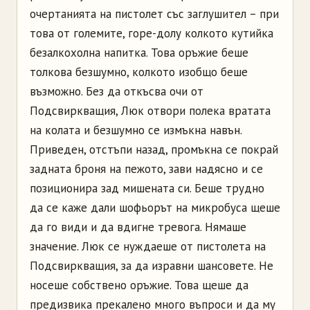
очертанията на пистолет със заглушител – при
това от големите, горе-долу колкото кутийка
безалкохолна напитка. Това оръжие беше
толкова безшумно, колкото изобщо беше
възможно. Без да откъсва очи от
Подсвиркващия, Люк отвори полека вратата
на колата и безшумно се измъкна навън.
Приведен, отстъпи назад, промъкна се покрай
задната броня на пежото, зави надясно и се
позиционира зад мишената си. Беше трудно
да се каже дали шофьорът на микробуса щеше
да го види и да вдигне тревога. Нямаше
значение. Люк се нуждаеше от пистолета на
Подсвиркващия, за да изравни шансовете. Не
носеше собствено оръжие. Това щеше да
предизвика прекалено много въпроси и да му