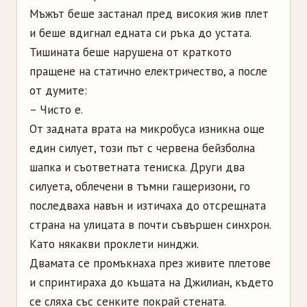
Мъжът беше застанал пред високия жив плет
и беше вдигнал едната си ръка до устата.
Тишината беше нарушена от краткото
пращене на статично електричество, а после
от думите:
– Чисто е.
От задната врата на микробуса изникна още
един силует, този път с червена бейзболна
шапка и съответната тениска. Други два
силуета, облечени в тъмни гащеризони, го
последваха навън и изтичаха до отсрещната
страна на улицата в почти съвършен синхрон.
Като някакви проклети нинджи.
Двамата се промъкнаха през живите плетове
и спринтираха до къщата на Джилиан, където
се сляха със сенките покрай стената.