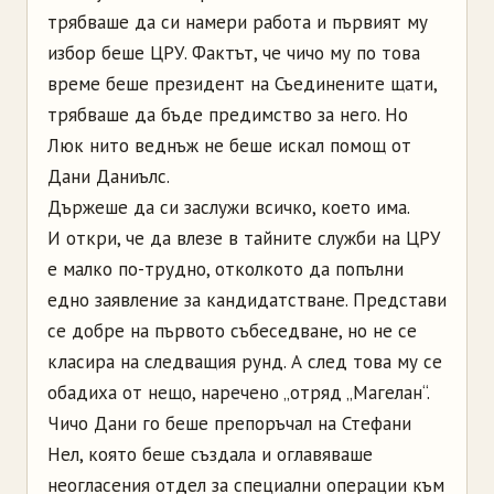
трябваше да си намери работа и първият му
избор беше ЦРУ. Фактът, че чичо му по това
време беше президент на Съединените щати,
трябваше да бъде предимство за него. Но
Люк нито веднъж не беше искал помощ от
Дани Даниълс.
Държеше да си заслужи всичко, което има.
И откри, че да влезе в тайните служби на ЦРУ
е малко по-трудно, отколкото да попълни
едно заявление за кандидатстване. Представи
се добре на първото събеседване, но не се
класира на следващия рунд. А след това му се
обадиха от нещо, наречено „отряд „Магелан“.
Чичо Дани го беше препоръчал на Стефани
Нел, която беше създала и оглавяваше
неогласения отдел за специални операции към