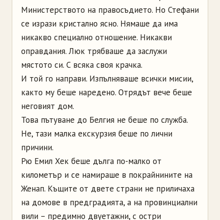
Министерството на правосъдието. Но Стефани
се изрази кристално ясно. Нямаше да има
никакво специално отношение. Никакви
оправдания. Люк трябваше да заслужи
мястото си. С всяка своя крачка.
И той го направи. Изпълняваше всички мисии,
както му беше наредено. Отрядът вече беше
неговият дом.
Това пътуване до Белгия не беше по служба.
Не, тази малка екскурзия беше по лични
причини.
Рю Емил Хек беше дълга по-малко от
километър и се намираше в покрайнините на
Женап. Къщите от двете страни не приличаха
на домове в предградията, а на провинциални
вили – предимно двуетажни, с остри