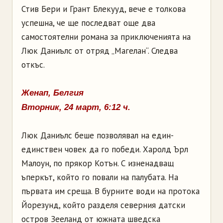
Стив Бери и Грант Блекууд, вече е толкова
успешна, че ще последват още два
самостоятелни романа за приключенията на
Люк Даниълс от отряд „Магелан“. Следва
откъс.
Женап, Белгия
Вторник, 24 март, 6:12 ч.
Люк Даниълс беше позволявал на един-
единствен човек да го победи. Харолд Ърл
Малоун, по прякор Котън. С изненадващ
ъперкът, който го повали на палубата. На
първата им среща. В бурните води на протока
Йорезунд, който разделя северния датски
остров Зееланд от южната шведска