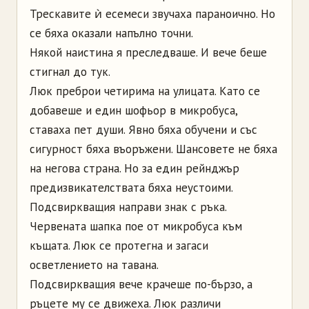
Трескавите ѝ есемеси звучаха параноично. Но
се бяха оказали напълно точни.
Някой наистина я преследваше. И вече беше
стигнал до тук.
Люк преброи четирима на улицата. Като се
добавеше и един шофьор в микробуса,
ставаха пет души. Явно бяха обучени и със
сигурност бяха въоръжени. Шансовете не бяха
на негова страна. Но за един рейнджър
предизвикателствата бяха неустоими.
Подсвиркващия направи знак с ръка.
Червената шапка пое от микробуса към
къщата. Люк се протегна и загаси
осветлението на тавана.
Подсвиркващия вече крачеше по-бързо, а
ръцете му се движеха. Люк различи