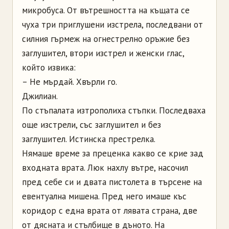
микробуса. От вътрешността на къщата се
чуха три приглушени изстрела, последвани от
силния гърмеж на огнестрелно оръжие без
заглушител, втори изстрел и женски глас,
който извика:
– Не мърдай. Хвърли го.
Джилиан.
По стъпалата изтрополиха стъпки. Последваха
още изстрели, със заглушител и без
заглушител. Истинска престрелка.
Нямаше време за преценка какво се крие зад
входната врата. Люк нахлу вътре, насочил
пред себе си и двата пистолета в търсене на
евентуална мишена. Пред него имаше къс
коридор с една врата от лявата страна, две
от дясната и стълбище в дъното. На