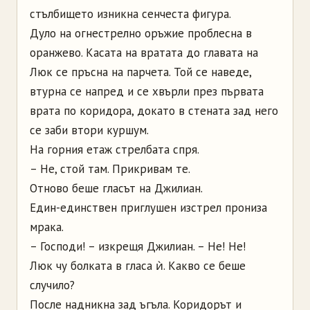
стълбището изникна сенчеста фигура.
Дуло на огнестрелно оръжие проблесна в
оранжево. Касата на вратата до главата на
Люк се пръсна на парчета. Той се наведе,
втурна се напред и се хвърли през първата
врата по коридора, докато в стената зад него
се заби втори куршум.
На горния етаж стрелбата спря.
– Не, стой там. Прикривам те.
Отново беше гласът на Джилиан.
Един-единствен приглушен изстрел прониза
мрака.
– Господи! – изкрещя Джилиан. – Не! Не!
Люк чу болката в гласа ѝ. Какво се беше
случило?
После надникна зад ъгъла. Коридорът и