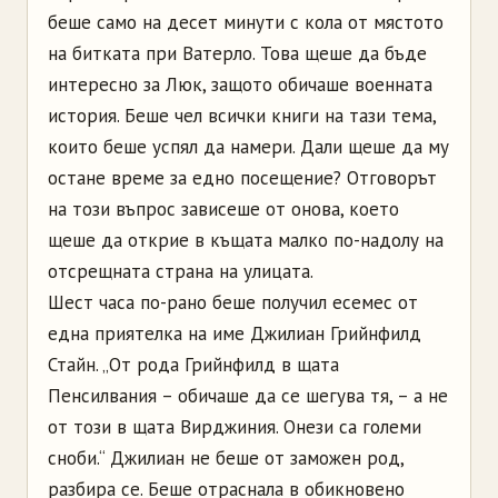
беше само на десет минути с кола от мястото
на битката при Ватерло. Това щеше да бъде
интересно за Люк, защото обичаше военната
история. Беше чел всички книги на тази тема,
които беше успял да намери. Дали щеше да му
остане време за едно посещение? Отговорът
на този въпрос зависеше от онова, което
щеше да открие в къщата малко по-надолу на
отсрещната страна на улицата.
Шест часа по-рано беше получил есемес от
една приятелка на име Джилиан Грийнфилд
Стайн. „От рода Грийнфилд в щата
Пенсилвания – обичаше да се шегува тя, – а не
от този в щата Вирджиния. Онези са големи
сноби.“ Джилиан не беше от заможен род,
разбира се. Беше отраснала в обикновено