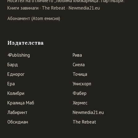
Носител на отличието „Любима книжарница". Партньори:
Книги завинаги
·
The Rebeat
·
Newmedia21.eu
Абонамент (Atom емисия)
Издателства
4Publishing
Рива
Бард
Сиела
Еднорог
Точица
Ера
Унискорп
Колибри
Фабер
Кралица Маб
Хермес
Лабиринт
Newmedia21.eu
Обсидиан
The Rebeat