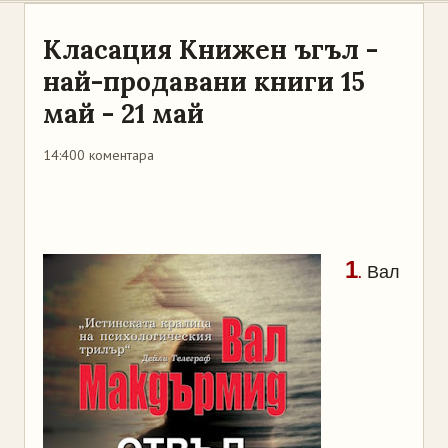
Класация Книжен ъгъл -
най-продавани книги 15
май - 21 май
14:40
0 коментара
1
Вал
.