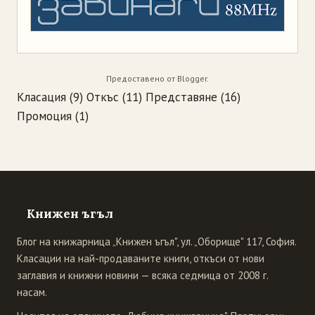
Предоставено от
Blogger
.
Класация
(9)
Откъс
(11)
Представяне
(16)
Промоция
(1)
Книжен ъгъл
Блог на книжарница „Книжен ъгъл", ул. „Оборище" 117, София.
Класации на най-продаваните книги, откъси от нови
заглавия и книжни новини — всяка седмица от 2008 г.
насам.