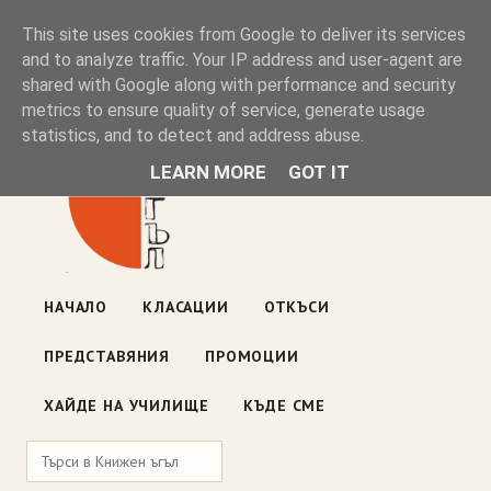
Книжен ъгъл
This site uses cookies from Google to deliver its services
and to analyze traffic. Your IP address and user-agent are
shared with Google along with performance and security
Блог на книжарницата — класации, откъси, нови книги
metrics to ensure quality of service, generate usage
ул. „Оборище" 117, София
· пон–пет 10:00–19:00 ·
statistics, and to detect and address abuse.
събота 10:00–16:00
LEARN MORE
GOT IT
НАЧАЛО
КЛАСАЦИИ
ОТКЪСИ
ПРЕДСТАВЯНИЯ
ПРОМОЦИИ
ХАЙДЕ НА УЧИЛИЩЕ
КЪДЕ СМЕ