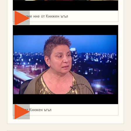
Това сме ние от Книжен ъгъл
Мая от Книжен ъгъл