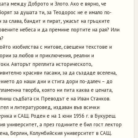
ата между Доброто и Злото. Ако е вярно, че
борят за душата ти, за Теодорос не е имало по-
 за слава, бандит и пират, ужасът на гръцките
овените небеса и да премине портите на рая? Или
а?
ойто изобилства с митове, свещени текстове и
ории за любов и приключения, реални и
токи. Авторът преплита историческото,
вително красиви пасажи, за да създаде вселена,
нието до наши дни и стига дори по-далеч – до
пламенна творба, която ни пита каква е цената,
ълниш съдбата си. Преводът е на Иван Станков.
тел и литературовед, издаван във всички
рика и САЩ. Роден е на 1 юни 1956 г. в Букурещ.
я университет, а през годините е бил гост лектор
ена, Берлин, Колумбийския университет в САЩ.