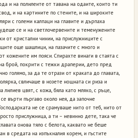
ода и на полилеите от тавана на одаите, които ти
свод, и на картините по стените, и на широките
оляри с големи калпаци на главите и дърпаха
Чудеше се и на светлочервените и теменужените
ки от кристални чинии, на прислужниците с
ящите още шашлици, на пазачите с много и
т кожените им пояси. Спирахте винаги в стаята с
на брой, покрити с тежки драперии, дето пред
но голямо, за да те отрази от краката до главата,
олярка, свличаше в нозете нощната си риза и
а лилиев цвят, с кожа, бяла като мляко, с ръце,
 се върти пъргаво около нея, да започне
осподарката не се срамуваше нито от теб, нито от
росто прислужница, а ти – невинно дете, така че
лавата онова тяло с белота, каквато не беше
ран в средата на изпъкналия корем, и гъстите