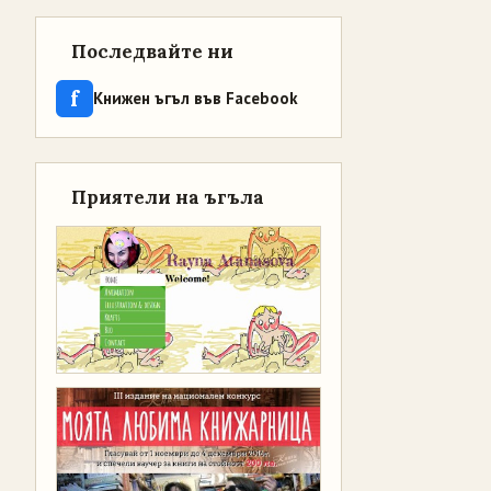
Последвайте ни
f
Книжен ъгъл във Facebook
Приятели на ъгъла