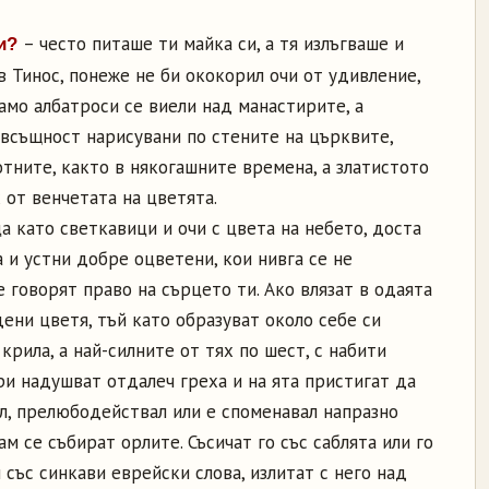
– често питаше ти майка си, а тя излъгваше и
ли?
в Тинос, понеже не би ококорил очи от удивление,
само албатроси се виели над манастирите, а
 всъщност нарисувани по стените на църквите,
тните, както в някогашните времена, а златистото
 от венчетата на цветята.
а като светкавици и очи с цвета на небето, доста
а и устни добре оцветени, кои нивга се не
е говорят право на сърцето ти. Ако влязат в одаята
дени цветя, тъй като образуват около себе си
крила, а най-силните от тях по шест, с набити
ри надушват отдалеч греха и на ята пристигат да
ил, прелюбодействал или е споменавал напразно
м се събират орлите. Съсичат го със саблята или го
 със синкави еврейски слова, излитат с него над