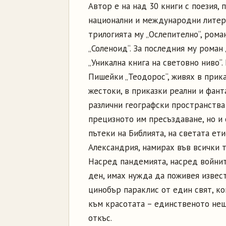
Автор е на над 30 книги с поезия, 
национални и международни литера
трилогията му „Ослепително“, роман
„Соленоид“. За последния му роман
„Уникална книга на световно ниво“.
Пишейки „Теодорос“, живях в прика
жестоки, в приказки реални и фант
различни географски пространства 
прецизното им пресъздаване, но и 
пътеки на Библията, на светата ет
Александрия, намирах във всички 
Насред пандемията, насред войнит
ден, имах нужда да поживея извес
цинобър параклис от един свят, ко
към красотата – единственото нещо
откъс.