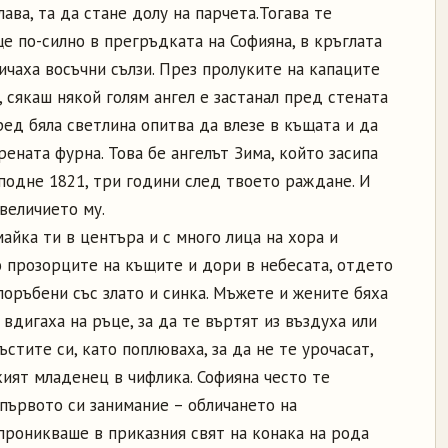
лава, та да стане долу на парчета.
Тогава те
е по-силно в прегръдката на Софияна, в кръглата
тичаха восъчни сълзи. През пролуките на капаците
 сякаш някой голям ангел е застанал пред стената
сред бяла светлина опитва да влезе в къщата и да
ената фурна. Това бе ангелът Зима, който засипа
осподне 1821, три години след твоето раждане. И
величието му.
 майка ти в центъра и с много лица на хора и
о прозорците на къщите и дори в небесата, отдето
поръбени със злато и синка. Мъжете и жените бяха
 вдигаха на ръце, за да те въртят из въздуха или
стите си, като поплюваха, за да не те урочасат,
ият младенец в чифлика. Софияна често те
 първото си занимание – обличането на
проникваше в приказния свят на конака на рода