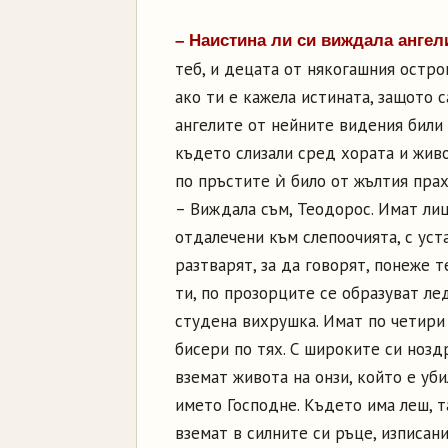
– Наистина ли си виждала анге
теб, и децата от някогашния остро
ако ти е кажела истината, защото 
ангелите от нейните видения били
където слизали сред хората и живо
по пръстите ѝ било от жълтия прах
– Виждала съм, Теодорос. Имат лиц
отдалечени към слепоочията, с уст
разтварят, за да говорят, понеже т
ти, по прозорците се образуват ле
студена вихрушка. Имат по четири 
бисери по тях. С широките си нозд
вземат живота на онзи, който е уб
името Господне. Където има леш, та
вземат в силните си ръце, изписани