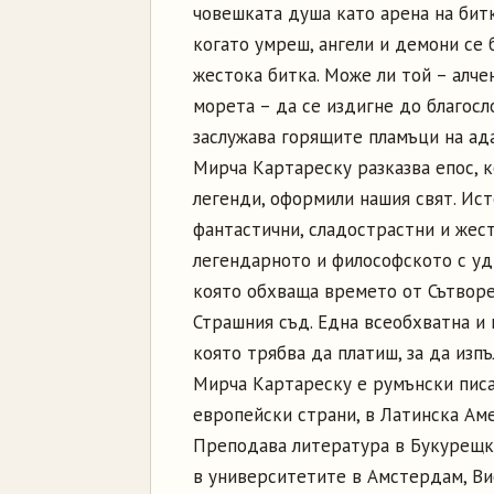
човешката душа като арена на битк
когато умреш, ангели и демони се 
жестока битка. Може ли той – алчен
морета – да се издигне до благосл
заслужава горящите пламъци на ад
Мирча Картареску разказва епос, к
легенди, оформили нашия свят. Ист
фантастични, сладострастни и жес
легендарното и философското с уди
която обхваща времето от Сътворе
Страшния съд. Една всеобхватна и 
която трябва да платиш, за да изп
Мирча Картареску е румънски писа
европейски страни, в Латинска Аме
Преподава литература в Букурещки
в университетите в Амстердам, Ви