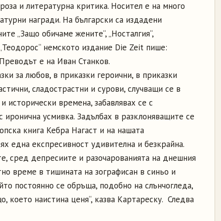
проза и литературна критика. Носител е на много
турни награди. На български са издадени
ите „Защо обичаме жените“, „Носталгия“,
 „Теодорос“ немското издание Die Zeit пише:
 Преводът е на Иван Станков.
зки за любов, в приказки героични, в приказки
астични, сладострастни и сурови, случващи се в
и исторически времена, забавлявах се с
с иронична усмивка. Задълбах в разклоняващите се
иопска книга Кебра Нагаст и на нашата
тях една експресивност удивителна и безкрайна.
е, сред депресиите и разочарованията на днешния
тно време в тишината на зографисан в синьо и
йто постоянно се обръща, подобно на слънчогледа,
, което наистина ценя“, казва Картареску. Следва