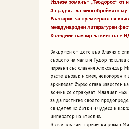
Излезе романът „Теодорос“ от и
За радост на многобройните му 
България за премиерата на книг
международен литературен фест
Коледния панаир на книгата в Н
Закърмен от дете във Влахия с епи
сърцето на малкия Тудор покълва 
изравни със славния Александър М
расте дързък и смел, непокорен и 
архипелаг, бързо става известен к
всички се страхуват. Младият мъж 
за да постигне своето предопредел
свидетел на битки и чудеса и накр
император на Етиопия.
В своя квазиисторически роман Ми