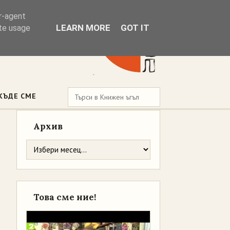
er-agent
LEARN MORE
GOT IT
ate usage
КЪДЕ СМЕ
Архив
Това сме ние!