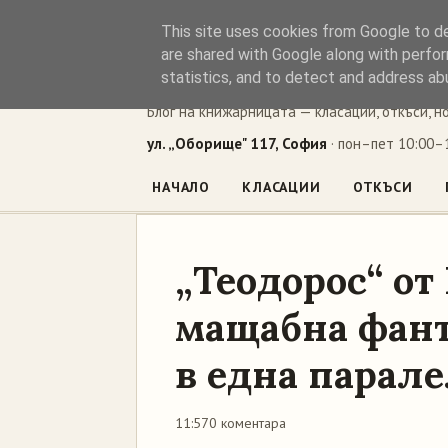
This site uses cookies from Google to del
Книжен ъг
are shared with Google along with perfor
statistics, and to detect and address ab
Блог на книжарницата — класации, откъси, н
ул. „Оборище" 117, София
· пон–пет 10:00–1
НАЧАЛО
КЛАСАЦИИ
ОТКЪСИ
„Теодорос“ от
мащабна фант
в една парал
11:57
0 коментара