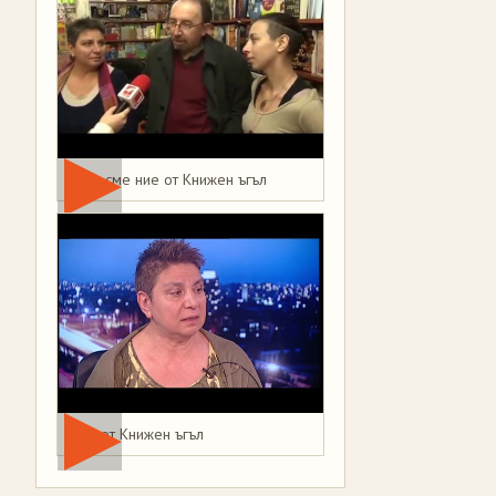
Това сме ние от Книжен ъгъл
Мая от Книжен ъгъл