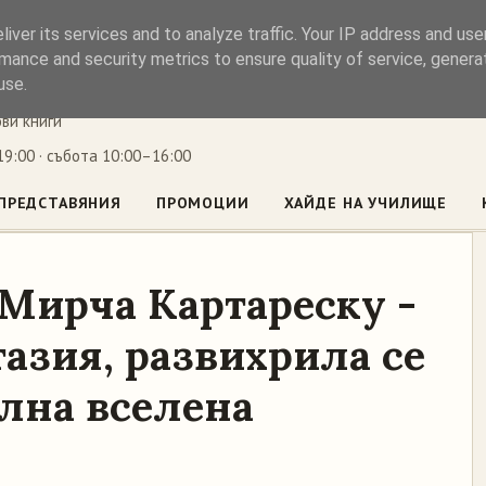
iver its services and to analyze traffic. Your IP address and us
ъл
mance and security metrics to ensure quality of service, gener
use.
ови книги
9:00 · събота 10:00–16:00
ПРЕДСТАВЯНИЯ
ПРОМОЦИИ
ХАЙДЕ НА УЧИЛИЩЕ
 Мирча Картареску -
азия, развихрила се
елна вселена