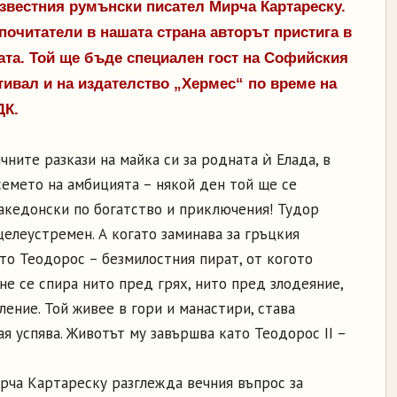
звестния румънски писател Мирча Картареску.
почитатели в нашата страна авторът пристига в
ата. Той ще бъде специален гост на Софийския
ивал и на издателство „Хермес“ по време на
ДК.
чните разкази на майка си за родната ѝ Елада, в
семето на амбицията – някой ден той ще се
акедонски по богатство и приключения! Тудор
целеустремен. А когато заминава за гръцкия
ато Теодорос – безмилостния пират, от когото
не се спира нито пред грях, нито пред злодеяние,
ение. Той живее в гори и манастири, става
ая успява. Животът му завършва като Теодорос II –
рча Картареску разглежда вечния въпрос за