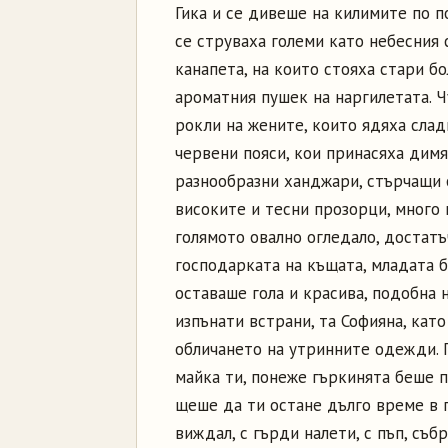
Гика и се дивеше на килимите по п
се струваха големи като небесния 
канапета, на които стояха стари б
ароматния пушек на наргилетата. 
рокли на жените, които ядяха слад
червени пояси, кои принасяха дим
разнообразни ханджари, стърчащи о
високите и тесни прозорци, много 
голямото овално огледало, достатъч
господарката на къщата, младата б
оставаше гола и красива, подобна н
изпънати встрани, та Софияна, като
обличането на утринните одежди. Г
майка ти, понеже гъркинята беше п
щеше да ти остане дълго време в г
виждал, с гърди налети, с пъп, съб