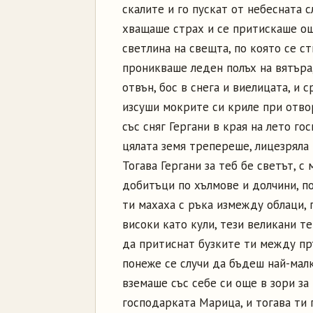
скалите и го пускат от небесната с
хващаше страх и се притискаше ощ
светлина на свещта, по която се с
проникваше леден полъх на вятъра,
отвън, бос в снега и виелицата, и 
изсуши мокрите си криле при отвор
със сняг Гергани в края на лето г
цялата земя трепереше, лицезряла 
Тогава Гергани за теб бе светът, с
добитъци по хълмове и долчини, п
ти махаха с ръка измежду облаци, 
високи като кули, тези великани те
да притиснат бузките ти между пръ
понеже се случи да бъдеш най-малк
вземаше със себе си още в зори за
господарката Марица, и тогава ти 