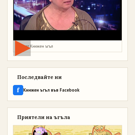
Мая от Книжен ъгъл
Последвайте ни
f
Книжен ъгъл във Facebook
Приятели на ъгъла