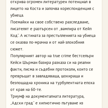
открива огромен литературен потенциал в
лицето на Коста и започва кореспонденция с
убиеца.
Поемайки на свое собствено разследване,
писателят е разтърсен от „вампира от Кейп
Код“. А истината за престъпленията на убиеца
се оказва по-мрачна и от най-злокобния
сюжет.
Популярният автор на true crime бестселъри
Кейси Шърман базира разказа си на реални
факти, писма и съдебни протоколи, които се
превръщат в завладяваща, шокираща и
безпощадна хроника на турбулентната епоха
от края на 60-те.
Триумф на документалната литература,
„Адски град“ е хипнотично пътуване из