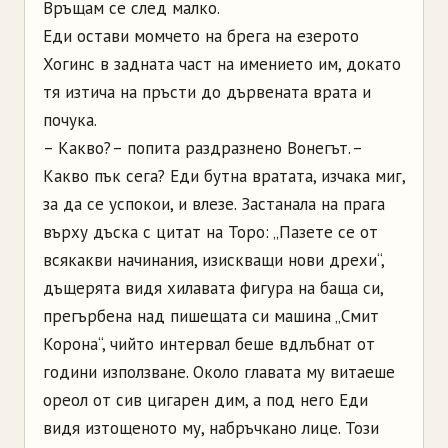
Връщам се след малко.
Еди остави момчето на брега на езерото
Хогинс в задната част на имението им, докато
тя изтича на пръсти до дървената врата и
почука.
– Какво? – попита раздразнено Вонегът. –
Какво пък сега?
Еди бутна вратата, изчака миг,
за да се успокои, и влезе. Застанала на прага
върху дъска с цитат на Торо: „Пазете се от
всякакви начинания, изискващи нови дрехи“,
дъщерята видя хилавата фигура на баща си,
прегърбена над пишещата си машина „Смит
Корона“, чийто интервал беше вдлъбнат от
години използване. Около главата му витаеше
ореол от сив цигарен дим, а под него Еди
видя изтощеното му, набръчкано лице. Този