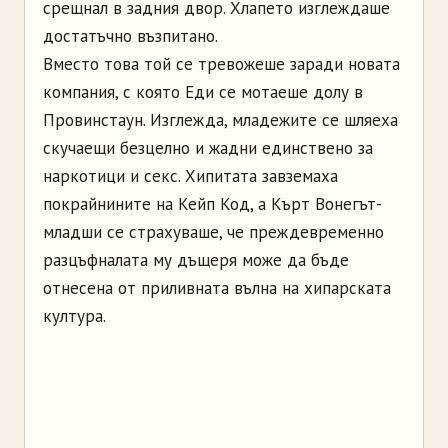
срещнал в задния двор. Хлапето изглеждаше
достатъчно възпитано.
Вместо това той се тревожеше заради новата
компания, с която Еди се мотаеше долу в
Провинстаун. Изглежда, младежите се шляеха
скучаещи безцелно и жадни единствено за
наркотици и секс. Хипитата завземаха
покрайнините на Кейп Код, а Кърт Вонегът-
младши се страхуваше, че преждевременно
разцъфналата му дъщеря може да бъде
отнесена от приливната вълна на хипарската
култура.