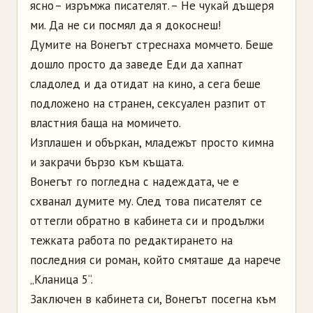
ясно – изръмжа писателят. – Не чукай дъщеря
ми. Да не си посмял да я докоснеш!
Думите на Вонегът стреснаха момчето. Беше
дошло просто да заведе Еди да хапнат
сладолед и да отидат на кино, а сега беше
подложено на странен, сексуален разпит от
властния баща на момичето.
Изплашен и объркан, младежът просто кимна
и закрачи бързо към къщата.
Вонегът го погледна с надеждата, че е
схванал думите му. След това писателят се
оттегли обратно в кабинета си и продължи
тежката работа по редактирането на
последния си роман, който смяташе да нарече
„Кланица 5“.
Заключен в кабинета си, Вонегът посегна към