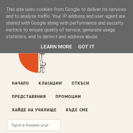
Книжен ъгъл
This site uses cookies from Google to deliver its services
and to analyze traffic. Your IP address and user-agent are
shared with Google along with performance and security
Блог на книжарницата — класации, откъси, нови книги
metrics to ensure quality of service, generate usage
ул. „Оборище" 117, София
· пон–пет 10:00–19:00 ·
statistics, and to detect and address abuse.
събота 10:00–16:00
LEARN MORE
GOT IT
НАЧАЛО
КЛАСАЦИИ
ОТКЪСИ
ПРЕДСТАВЯНИЯ
ПРОМОЦИИ
ХАЙДЕ НА УЧИЛИЩЕ
КЪДЕ СМЕ