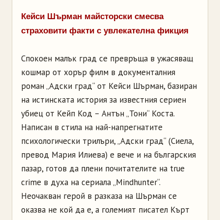
Кейси Шърман майсторски смесва
страховити факти с увлекателна фикция
Спокоен малък град се превръща в ужасяващ
кошмар от хорър филм в документалния
роман „Адски град“ от Кейси Шърман, базиран
на истинската история за известния сериен
убиец от Кейп Код – Антън „Тони“ Коста.
Написан в стила на най-напрегнатите
психологически трилъри, „Адски град“ (Сиела,
превод Мария Илиева) е вече и на българския
пазар, готов да плени почитателите на true
crime в духа на сериала „Mindhunter“.
Неочакван герой в разказа на Шърман се
оказва не кой да е, а големият писател Кърт