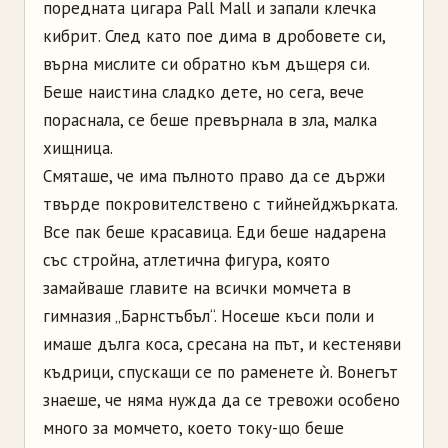
поредната цигара Pall Mall и запали клечка
кибрит. След като пое дима в дробовете си,
върна мислите си обратно към дъщеря си.
Беше наистина сладко дете, но сега, вече
пораснала, се беше превърнала в зла, малка
хищница.
Смяташе, че има пълното право да се държи
твърде покровителствено с тийнейджърката.
Все пак беше красавица. Еди беше надарена
със стройна, атлетична фигура, която
замайваше главите на всички момчета в
гимназия „Барнстъбъл“. Носеше къси поли и
имаше дълга коса, сресана на път, и кестеняви
къдрици, спускащи се по раменете ѝ. Вонегът
знаеше, че няма нужда да се тревожи особено
много за момчето, което току-що беше