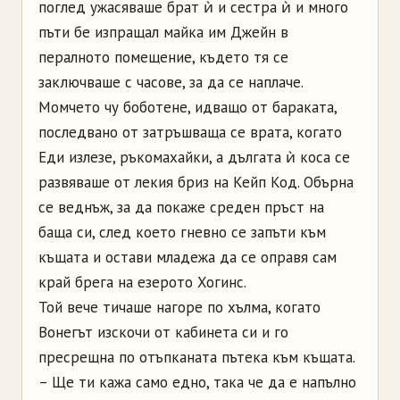
поглед ужасяваше брат ѝ и сестра ѝ и много
пъти бе изпращал майка им Джейн в
пералното помещение, където тя се
заключваше с часове, за да се наплаче.
Момчето чу боботене, идващо от бараката,
последвано от затръшваща се врата, когато
Еди излезе, ръкомахайки, а дългата ѝ коса се
развяваше от лекия бриз на Кейп Код. Обърна
се веднъж, за да покаже среден пръст на
баща си, след което гневно се запъти към
къщата и остави младежа да се оправя сам
край брега на езерото Хогинс.
Той вече тичаше нагоре по хълма, когато
Вонегът изскочи от кабинета си и го
пресрещна по отъпканата пътека към къщата.
– Ще ти кажа само едно, така че да е напълно