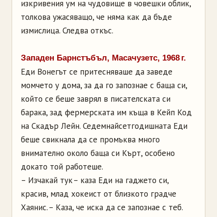
изкривения ум на чудовище в човешки облик,
толкова ужасяващо, че няма как да бъде
измислица. Следва откъс.
Западен Барнстъбъл, Масачузетс, 1968 г.
Еди Вонегът се притесняваше да заведе
момчето у дома, за да го запознае с баща си,
който се беше заврял в писателската си
барака, зад фермерската им къща в Кейп Код
на Скадър Лейн. Седемнайсетгодишната Еди
беше свикнала да се промъква много
внимателно около баща си Кърт, особено
докато той работеше.
– Изчакай тук – каза Еди на гаджето си,
красив, млад хокеист от близкото градче
Хаянис. – Каза, че иска да се запознае с теб.