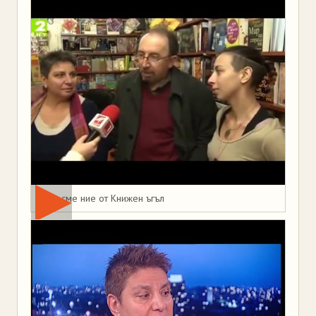
Това сме ние от Книжен ъгъл