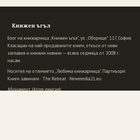
Книжен ъгъл
Блог на книжарница „Книжен ъгъл", ул. „Оборище" 117, София.
Класации на най-продаваните книги, откъси от нови
заглавия и книжни новини — всяка седмица от 2008 г.
насам.
Носител на отличието „Любима книжарница". Партньори:
Книги завинаги
·
The Rebeat
·
Newmedia21.eu
Абонамент (Atom емисия)
Издателства
4Publishing
Рива
Бард
Сиела