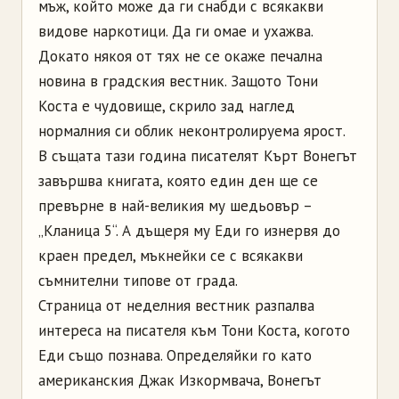
мъж, който може да ги снабди с всякакви
видове наркотици. Да ги омае и ухажва.
Докато някоя от тях не се окаже печална
новина в градския вестник. Защото Тони
Коста е чудовище, скрило зад наглед
нормалния си облик неконтролируема ярост.
В същата тази година писателят Кърт Вонегът
завършва книгата, която един ден ще се
превърне в най-великия му шедьовър –
„Кланица 5“. А дъщеря му Еди го изнервя до
краен предел, мъкнейки се с всякакви
съмнителни типове от града.
Страница от неделния вестник разпалва
интереса на писателя към Тони Коста, когото
Еди също познава. Определяйки го като
американския Джак Изкормвача, Вонегът