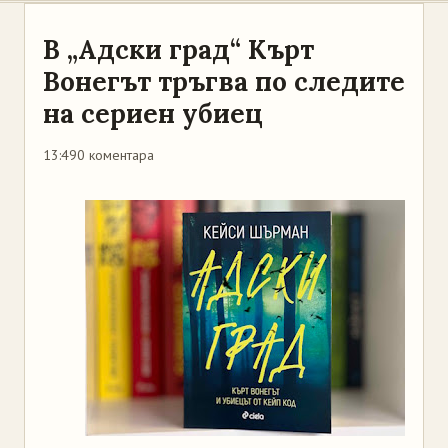
В „Адски град“ Кърт
Вонегът тръгва по следите
на сериен убиец
13:49
0 коментара