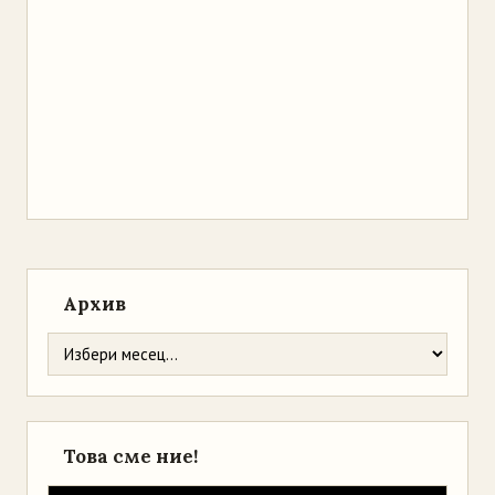
Архив
Това сме ние!