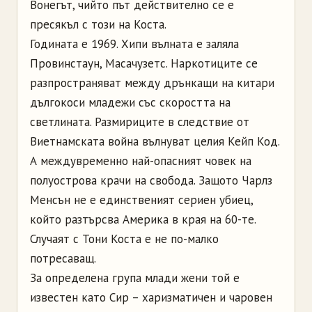
Вонегът, чийто път действително се е
пресякъл с този на Коста.
Годината е 1969. Хипи вълната е заляла
Провинстаун, Масачузетс. Наркотиците се
разпространяват между дрънкащи на китари
дългокоси младежи със скоростта на
светлината. Размириците в следствие от
Виетнамската война вълнуват целия Кейп Код.
А междувременно най-опасният човек на
полуострова крачи на свобода. Защото Чарлз
Менсън не е единственият сериен убиец,
който разтърсва Америка в края на 60-те.
Случаят с Тони Коста е не по-малко
потресаващ.
За определена група млади жени той е
известен като Сир – харизматичен и чаровен