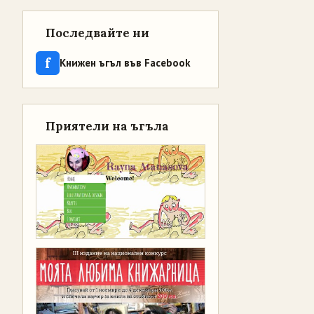
Последвайте ни
f
Книжен ъгъл във Facebook
Приятели на ъгъла