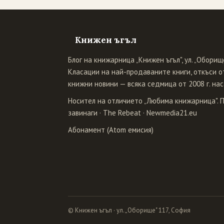
Книжен ъгъл
Блог на книжарница „Книжен ъгъл", ул. „Оборище
Класации на най-продаваните книги, откъси от
книжни новини — всяка седмица от 2008 г. нас
Носител на отличието „Любима книжарница". 
завинаги
·
The Rebeat
·
Newmedia21.eu
Абонамент (Atom емисия)
© Книжен ъгъл · ул. „Оборище" 117, София