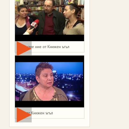
Това сме ние от Книжен ъгъл
Мая от Книжен ъгъл