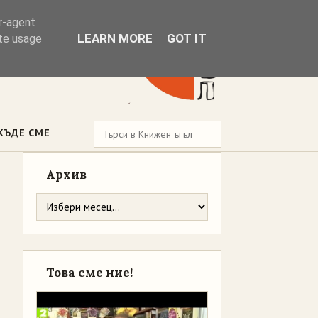
er-agent
LEARN MORE
GOT IT
ate usage
КЪДЕ СМЕ
Архив
Това сме ние!