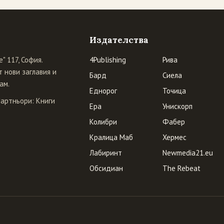
Издателства
" 117, София.
4Publishing
Рива
 нови заглавия и
Бард
Сиела
ам.
Еднорог
Точица
Партньори:
Книги
Ера
Унискорп
Колибри
Фабер
Кралица Маб
Хермес
Лабиринт
Newmedia21.eu
Обсидиан
The Rebeat