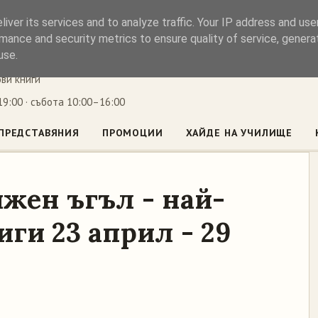
iver its services and to analyze traffic. Your IP address and us
ъл
mance and security metrics to ensure quality of service, gener
use.
ови книги
9:00 · събота 10:00–16:00
ПРЕДСТАВЯНИЯ
ПРОМОЦИИ
ХАЙДЕ НА УЧИЛИЩЕ
жен ъгъл - най-
ги 23 април - 29