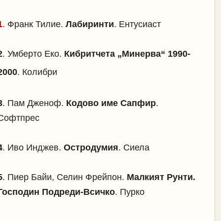
1
.
Франк Тилие.
Лабиринти
. Ентусиаст
2
.
Умберто Еко.
Кибритчета „Минерва“ 1990-
2000
. Колибри
3
.
Пам Дженоф.
Кодово име Сапфир
.
Софтпрес
4
.
Иво Инджев.
Остродумия
. Сиела
5
.
Пиер Байи, Селин Фрейпон.
Малкият Рунти.
Господин Подреди-Всичко
. Пурко