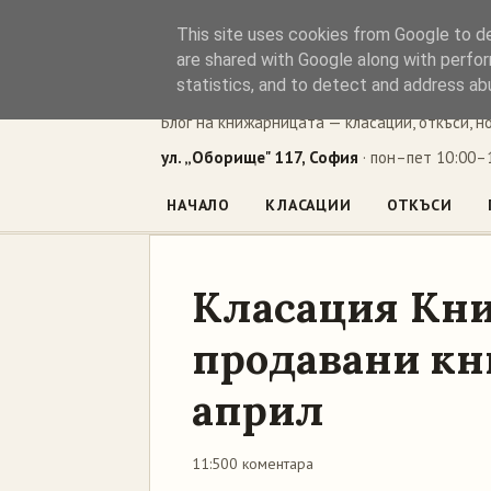
This site uses cookies from Google to del
Книжен ъг
are shared with Google along with perfor
statistics, and to detect and address ab
Блог на книжарницата — класации, откъси, н
ул. „Оборище" 117, София
· пон–пет 10:00–1
НАЧАЛО
КЛАСАЦИИ
ОТКЪСИ
Класация Кни
продавани кни
април
11:50
0 коментара