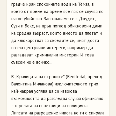
градче край спокойните води на Темза, в
което от време на време все пак се случва по
някое убийство. Запознаваме се с Джудит,
Сузи и Бекс, на пръв поглед обикновени дами
на средна възраст, които вместо да плетат и
да клюкарстват за съседите си, имат доста
по-ексцентрични интереси, например да
разгадават криминални мистерии. И това
съвсем не е всичко...
В „Кралицата на отровите“ (Benitorial, превод
Валентина Миланова) изключителното трио
най-накрая успява да си извоюва
възможността да разследва случая официално
– в ролята на съветници на полицията.
Липсата на разрешение никога не ги е спирала