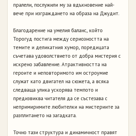
пралели, послужили му за вдъхновение най-
вече при изграждането на образа на Джудит.
Благодарение на умелия баланс, който
Торогуд постига между сериозността на
темите и деликатния хумор, поредицата
съчетава удоволствието от добра мистерия с
искрено забавление. Атрактивността на
героите и неповторимото им остроумие
служат като двигател на сюжета, а всяка
следваща улика ускорява темпото и
предизвиква читателя да се състезава с
непримиримите любителки на мистериите за
разплитането на загадката.
Точно тази структура и динамичност правят