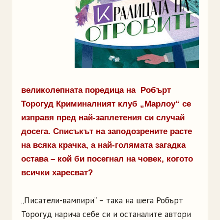
великолепната поредица на Робърт
Торогуд Криминалният клуб „Марлоу“ се
изправя пред най-заплетения си случай
досега. Списъкът на заподозрените расте
на всяка крачка, а най-голямата загадка
остава – кой би посегнал на човек, когото
всички харесват?
„Писатели-вампири“ – така на шега Робърт
Торогуд нарича себе си и останалите автори