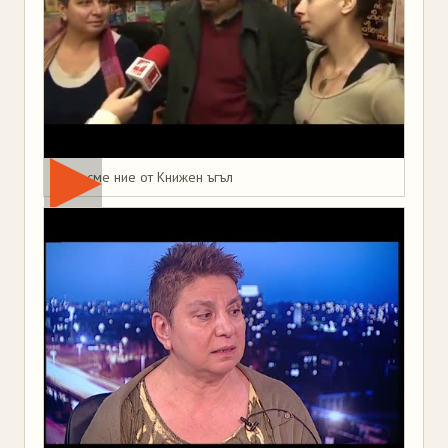
Това сме ние от Книжен ъгъл