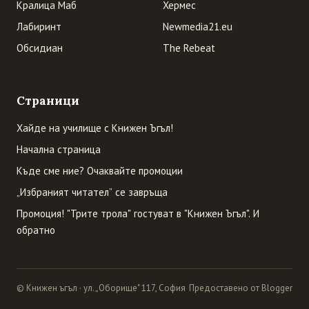
Кралица Маб
Хермес
Лабиринт
Newmedia21.eu
Обсидиан
The Rebeat
Страници
Хайде на училище с Книжен Ъгъл!
Начална страница
Къде сме ние? Очаквайте промоции
„Избраният читател” се завръща
Промоция! "Трите трола" гостуват в "Книжен Ъгъл". И
обратно
© Книжен ъгъл · ул. „Оборище" 117, София
Предоставено от Blogger