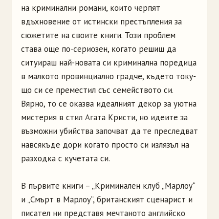
на криминални романи, които черпят
вдъхновение от истински престъпления за
сюжетите на своите книги. Този проблем
става още по-сериозен, когато решиш да
ситуираш най-новата си криминална поредица
в малкото провинциално градче, където току-
що си се преместил със семейството си.
Вярно, то се оказва идеалният декор за уютна
мистерия в стил Агата Кристи, но идеите за
възможни убийства започват да те преследват
навсякъде дори когато просто си излязъл на
разходка с кучетата си.
В първите книги – „Криминален клуб „Марлоу“
и „Смърт в Марлоу“, британският сценарист и
писател ни представя мечтаното английско