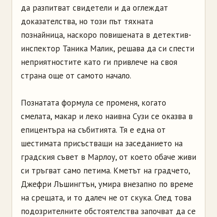
да разпитват свидетели и да оглеждат
доказателства, но този път тяхната
познайница, наскоро повишената в детектив-
инспектор Таника Малик, решава да си спести
неприятностите като ги привлече на своя
страна още от самото начало.
Познатата формула се променя, когато
смелата, макар и леко наивна Сузи се оказва в
епицентъра на събитията. Тя е една от
шестимата присъстващи на заседанието на
градския съвет в Марлоу, от което обаче живи
си тръгват само петима. Кметът на градчето,
Джефри Лъшингтън, умира внезапно по време
на срещата, и то далеч не от скука. След това
подозрителните обстоятелства започват да се