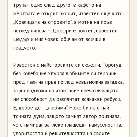
трупат едно след друго: в кафето на
жертвата е открит аконит, известен още като
„Кралицата на отровите“, а мотив на пръв
поглед липсва – Джефри е почтен, съвестен,
щедър и мил човек, обичан от всички в
градчето.
Известен с майсторските си сюжети, Торогуд
без колебание хвърля любимите си героини
пред тази на пръв поглед невъзможна загадка,
за да подложи на изпитание впечатляващата
им способност да разплитат всякакви ребуси.
Е, добре де – „любими“ може би не е най-
точната дума, защото самият автор признава,
че е намирал за „леко плашещи“ намусеността,
упоритостта и решителността на своите