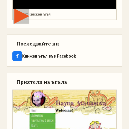
Мая от Книжен ъгъл
Последвайте ни
f
Книжен ъгъл във Facebook
Приятели на ъгъла