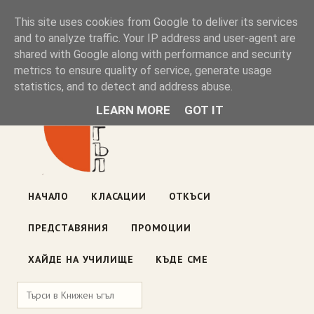
Книжен ъгъл
This site uses cookies from Google to deliver its services
and to analyze traffic. Your IP address and user-agent are
shared with Google along with performance and security
Блог на книжарницата — класации, откъси, нови книги
metrics to ensure quality of service, generate usage
ул. „Оборище" 117, София
· пон–пет 10:00–19:00 ·
statistics, and to detect and address abuse.
събота 10:00–16:00
LEARN MORE
GOT IT
НАЧАЛО
КЛАСАЦИИ
ОТКЪСИ
ПРЕДСТАВЯНИЯ
ПРОМОЦИИ
ХАЙДЕ НА УЧИЛИЩЕ
КЪДЕ СМЕ