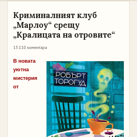
Криминалният клуб
„Марлоу“ срещу
„Кралицата на отровите“
13:11
0 коментара
В новата
уютна
мистерия
от