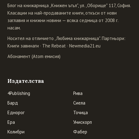
Блог на книжарница „Книжен ъгъл", ул. „Оборище" 117, София.
Класации на най-продаваните книги, откъси от нови
заглавия и книжни новини — всяка седмица от 2008 г.
насам.
Носител на отличието „Любима книжарница". Партньори:
Книги завинаги
·
The Rebeat
·
Newmedia21.eu
Абонамент (Atom емисия)
Издателства
4Publishing
Рива
Бард
Сиела
Еднорог
Точица
Ера
Унискорп
Колибри
Фабер