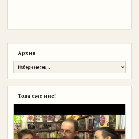
Архив
Това сме ние!