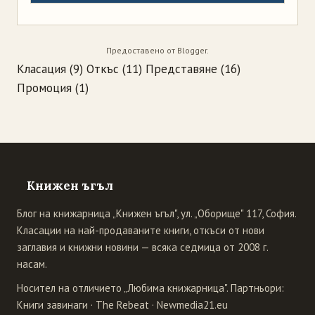
Предоставено от
Blogger
.
Класация
(9)
Откъс
(11)
Представяне
(16)
Промоция
(1)
Книжен ъгъл
Блог на книжарница „Книжен ъгъл", ул. „Оборище" 117, София.
Класации на най-продаваните книги, откъси от нови
заглавия и книжни новини — всяка седмица от 2008 г.
насам.
Носител на отличието „Любима книжарница". Партньори:
Книги завинаги
·
The Rebeat
·
Newmedia21.eu