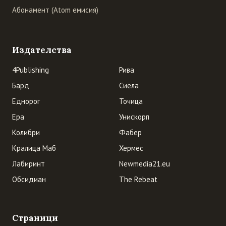
Абонамент (Atom емисия)
Издателства
4Publishing
Рива
Бард
Сиела
Еднорог
Точица
Ера
Унискорп
Колибри
Фабер
Кралица Маб
Хермес
Лабиринт
Newmedia21.eu
Обсидиан
The Rebeat
Страници