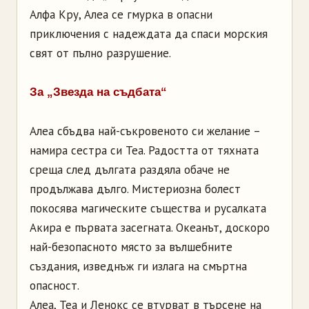
Алфа Кру, Алеа се гмурка в опасни
приключения с надеждата да спаси морския
свят от пълно разрушение.
За „Звезда на съдбата“
Алеа сбъдва най-съкровеното си желание –
намира сестра си Теа. Радостта от тяхната
среща след дългата раздяла обаче не
продължава дълго. Мистериозна болест
покосява магическите същества и русалката
Акира е първата засегната. Океанът, доскоро
най-безопасното място за вълшебните
създания, изведнъж ги излага на смъртна
опасност.
Алеа, Теа и Ленокс се втурват в търсене на