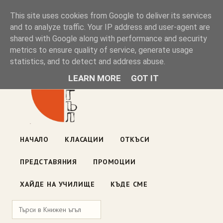
Книжен ъгъл
This site uses cookies from Google to deliver its services
and to analyze traffic. Your IP address and user-agent are
shared with Google along with performance and security
Блог на книжарницата — класации, откъси, нови книги
metrics to ensure quality of service, generate usage
ул. „Оборище" 117, София
· пон–пет 10:00–19:00 ·
statistics, and to detect and address abuse.
събота 10:00–16:00
LEARN MORE
GOT IT
НАЧАЛО
КЛАСАЦИИ
ОТКЪСИ
ПРЕДСТАВЯНИЯ
ПРОМОЦИИ
ХАЙДЕ НА УЧИЛИЩЕ
КЪДЕ СМЕ