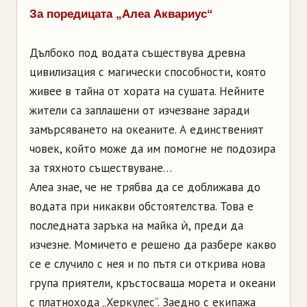
За поредицата „Алеа Аквариус“
Дълбоко под водата съществува древна
цивилизация с магически способности, която
живее в тайна от хората на сушата. Нейните
жители са заплашени от изчезване заради
замърсяването на океаните. А единственият
човек, който може да им помогне не подозира
за тяхното съществуване…
Алеа знае, че не трябва да се доближава до
водата при никакви обстоятелства. Това е
последната заръка на майка ѝ, преди да
изчезне. Момичето е решено да разбере какво
се е случило с нея и по пътя си открива нова
група приятели, кръстосваща морета и океани
с платнохода „Херкулес“. Заедно с екипажа