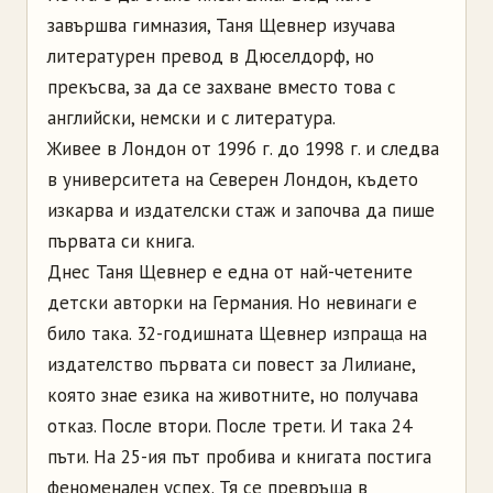
завършва гимназия, Таня Щевнер изучава
литературен превод в Дюселдорф, но
прекъсва, за да се захване вместо това с
английски, немски и с литература.
Живее в Лондон от 1996 г. до 1998 г. и следва
в университета на Северен Лондон, където
изкарва и издателски стаж и започва да пише
първата си книга.
Днес Таня Щевнер е една от най-четените
детски авторки на Германия. Но невинаги е
било така. 32-годишната Щевнер изпраща на
издателство първата си повест за Лилиане,
която знае езика на животните, но получава
отказ. После втори. После трети. И така 24
пъти. На 25-ия път пробива и книгата постига
феноменален успех. Тя се превръща в