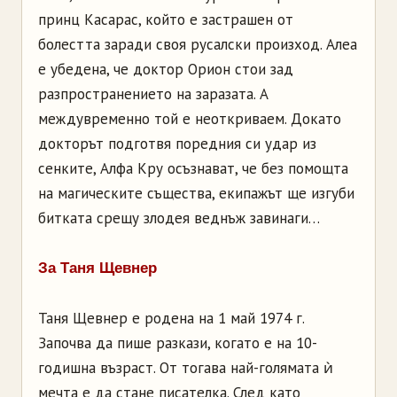
принц Касарас, който е застрашен от
болестта заради своя русалски произход. Алеа
е убедена, че доктор Орион стои зад
разпространението на заразата. А
междувременно той е неоткриваем. Докато
докторът подготвя поредния си удар из
сенките, Алфа Кру осъзнават, че без помощта
на магическите същества, екипажът ще изгуби
битката срещу злодея веднъж завинаги…
За Таня Щевнер
Таня Щевнер е родена на 1 май 1974 г.
Започва да пише разкази, когато е на 10-
годишна възраст. От тогава най-голямата ѝ
мечта е да стане писателка. След като