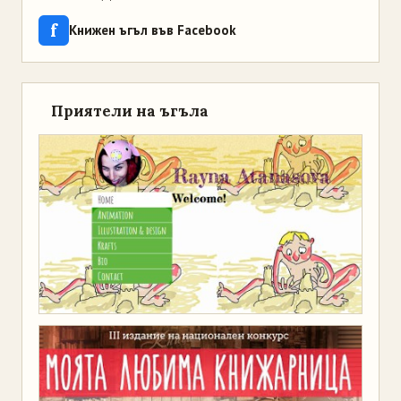
f
Книжен ъгъл във Facebook
Приятели на ъгъла