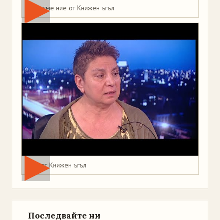
Това сме ние от Книжен ъгъл
Мая от Книжен ъгъл
Последвайте ни