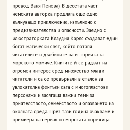
превод Ваня Пенева). В десетата част
немската авторка предлага още едно
вълнуващо приключение, изпълнено с
предизвикателства и опасности. Заедно с
илюстраторката Клаудия Карлс създават един
богат магически свят, който потапя
читателите в дълбините на историята за
морското момиче. Книгите ѝ се радват на
огромен интерес сред множество млади
читатели и са се превърнали в еталон за
увлекателна фентъзи сага с многопластови
персонажи и засягаща важни теми за
приятелството, семейството и опазването на
околната среда. През тази година очакваме и
премиера на сериал по морската поредица.