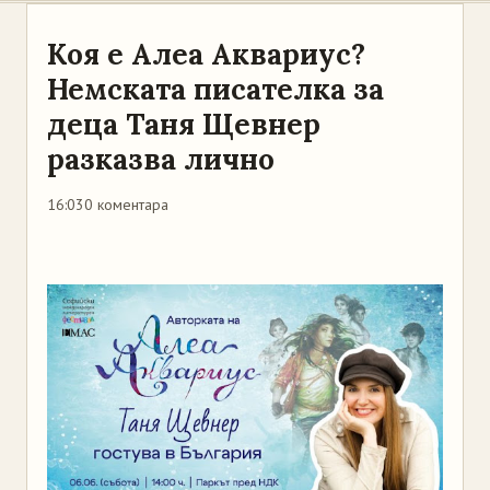
Коя е Алеа Аквариус?
Немската писателка за
деца Таня Щевнер
разказва лично
16:03
0 коментара