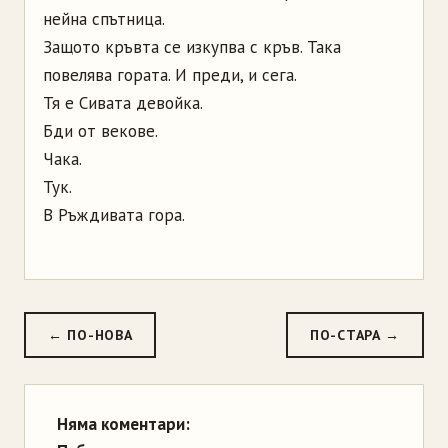
нейна спътница.
Защото кръвта се изкупва с кръв. Така
повелява гората. И преди, и сега.
Тя е Сивата девойка.
Бди от векове.
Чака.
Тук.
В Ръждивата гора.
← ПО-НОВА
ПО-СТАРА →
Няма коментари: