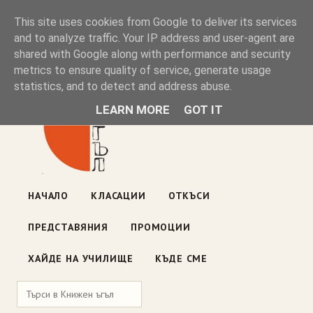
Книжен ъгъл
This site uses cookies from Google to deliver its services
and to analyze traffic. Your IP address and user-agent are
shared with Google along with performance and security
Блог на книжарницата — класации, откъси, нови книги
metrics to ensure quality of service, generate usage
ул. „Оборище" 117, София
· пон–пет 10:00–19:00 ·
statistics, and to detect and address abuse.
събота 10:00–16:00
LEARN MORE
GOT IT
НАЧАЛО
КЛАСАЦИИ
ОТКЪСИ
ПРЕДСТАВЯНИЯ
ПРОМОЦИИ
ХАЙДЕ НА УЧИЛИЩЕ
КЪДЕ СМЕ