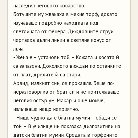
наследил неговото коварство.
Ботушите му жвакаха в мекия торф, докато
изучаваше подробно находката под
светлината от фенера. Дъждовните струи
чертаеха дълги линии в светлия конус от
лъча.
- Жена е – установи той. – Кожата и косата ѝ
са запазени. Доколкото виждам по останките
от плат, дрехите ѝ са стари.
Арвид, малкият син, се прокашля. Беше по-
неразговорлив от брат си и не притежаваше
неговия остър ум. Макар и още момче,
излъчваше нещо неприятно.
- Нищо чудно да е блатна мумия – обади се
той. – В училище ни показаха диапозитиви на
датски блатни мумии. Средата в торфените