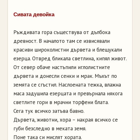
Сивата девойка
Ръждивата гора съществува от дълбока
древност. В началото там се извисявали
красиви широколистни дървета и блещукали
езерца. Отвред бликала светлина, кипял живот.
От север обаче настъпили иглолистните
дървета и донесли сенки и мрак. Мъхът по
земята се сгъстил. Наслоената тежка, влажна
маса задушила езерцата и превърнала някога
светлите гори в мрачни торфени блата.
Сега тук всичко затъва бавно.
Дървета, животни, хора – накрая всичко се
губи безследно в меката земя.
Поне така си мислят хората.