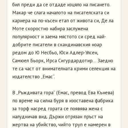
бил преди да се отдаде изцяло на писането.
Макар че слага началото на писателската си
кариера на по-късен етап от живота си, Де ла
Моте скоростно набира заслужена
популярност и заема мястото си сред най-
добрите писатели в скандинавския ноар
редом до Ю Несбьо, Юси Адлер-Улсен,
Самюел Бьорк, Ирса Сигурдардотир… Заедно
те са част от внимателната крими селекция на
издателство „Емас“.
В „Ръждивата гора“ (Емас, превод Ева Кънева)
по време на силна буря в изоставена фабрика
за торф насред гората се появява жена с
налудничав вид. Държи отрязан пръст на
жертва на убийство, чийто труп е намерен в