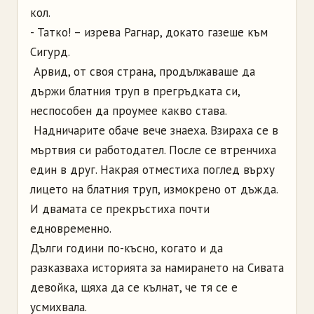
кол.
- Татко! – изрева Рагнар, докато газеше към
Сигурд.
Арвид, от своя страна, продължаваше да
държи блатния труп в прегръдката си,
неспособен да проумее какво става.
Надничарите обаче вече знаеха. Взираха се в
мъртвия си работодател. После се втренчиха
един в друг. Накрая отместиха поглед върху
лицето на блатния труп, измокрено от дъжда.
И двамата се прекръстиха почти
едновременно.
Дълги години по-късно, когато и да
разказваха историята за намирането на Сивата
девойка, щяха да се кълнат, че тя се е
усмихвала.