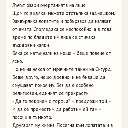
Лъчът озари очертанията на лице.
Щом го видяха, мъжете отстъпиха заднешком.
Захвърлиха лопатите и побързаха да излязат
от ямата. Спогледаха се неспокойно, а в това
време по бледите им лица се стичаха
дъждовни капки.
Бяха се натъкнали на нещо – беше повече от
ясно.
Но не на някоя от мрачните тайни на Сигурд.
Беше друго, нещо древно, и не биваше да
смущават покоя му. Без да е особено
религиозен, единият се прекръсти.
- Да го покрием с торф, а? – предложи той. –
И да се преместим да работим ей там –
посочи в тъмното.
Другарят му кимна. Посегна към лопатата и в