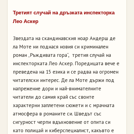
Третият случай на дръзката инспекторка
Лео Аскер
Звездата на скандинавския ноар Андерш де
ла Моте ни поднася новия си криминален
роман „Ръждивата гора“, третия случай на
инспекторката Лео Аскер. Поредицата вече е
преведена на 15 езика и се радва на огромен
читателски интерес. Де ла Моте държи под
напрежение дори и най-внимателните
читатели до самия край със своите
характерни заплетени сюжети и с мрачната
атмосфера в романите си. Шведът със
сигурност черпи вдъхновение от опита си
като полицай и киберспециалист, какъвто е