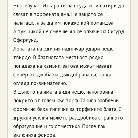
мързелуват. Изкара ги на студа и ги натири да
слязат в торфената яма. Не защото се
налагаше, а за да им покаже кой командва.
А тук никой не смееше да се опълчи на Сигурд
Оферлунд.
Лопатата на единия надничар удари нещо
твърдо. В блатистата местност рядко
попадаха на камъни, затова мъжът извади
фенер от джоба на дъждобрана си, та да
огледа по-внимателно.
В дъното на ямата видя нещо, наполовина
покрито от голям къс торф. Такива заоблени
форми не бяха типични за торфените блата. С
дружни усилия мъжете раздробиха странното
образувание и го отместиха. После пак
включиха фенера.