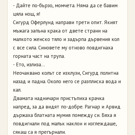
- Дайте по-бързо, момчета. Няма да се бавим
цяла нощ, я!
Сигурд Оферлунд направи трети опит. Якият
мъжага запъна крака от двете страни на
малкото женско тяло и задърпа дървения кол
с все сила. Синовете му отново повдигнаха
горната част на трупа.
- Ето, излиза…
Неочаквано колът се изхлузи, Сигурд политна
назад и падна. Около него се разплиска вода и
кал.
Двамата надничари пристъпиха крачка
напред, за да видят по-добре. Рагнар и Арвид
държаха блатната мумия помежду си. Бяха я
повдигнали под малък наклон и изглеждаше,
сякаш са я прегърнали.