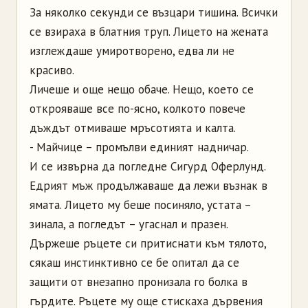
За няколко секунди се възцари тишина. Всички
се взираха в блатния труп. Лицето на жената
изглеждаше умиротворено, едва ли не
красиво.
Личеше и още нещо обаче. Нещо, което се
открояваше все по-ясно, колкото повече
дъждът отмиваше мръсотията и калта.
- Майчице – промълви единият надничар.
И се извърна да погледне Сигурд Оферлунд.
Едрият мъж продължаваше да лежи възнак в
ямата. Лицето му беше посиняло, устата –
зинала, а погледът – угаснал и празен.
Държеше ръцете си притиснати към тялото,
сякаш инстинктивно се бе опитал да се
защити от внезапно пронизала го болка в
гърдите. Ръцете му още стискаха дървения