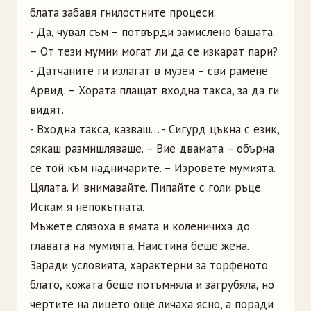
блата забавя гнилостните процеси.
- Да, чувал съм – потвърди замислено бащата.
– От тези мумии могат ли да се изкарат пари?
- Датчаните ги излагат в музеи – сви рамене
Арвид. – Хората плащат входна такса, за да ги
видят.
- Входна такса, казваш… - Сигурд цъкна с език,
сякаш размишляваше. – Вие двамата – обърна
се той към надничарите. – Изровете мумията.
Цялата. И внимавайте. Пипайте с голи ръце.
Искам я непокътната.
Мъжете слязоха в ямата и коленичиха до
главата на мумията. Наистина беше жена.
Заради условията, характерни за торфеното
блато, кожата беше потъмняла и загрубяла, но
чертите на лицето още личаха ясно, а поради