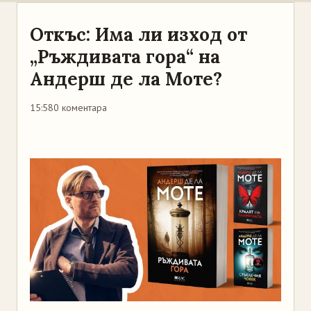
Откъс: Има ли изход от
„Ръждивата гора“ на
Андерш де ла Моте?
15:58
0 коментара