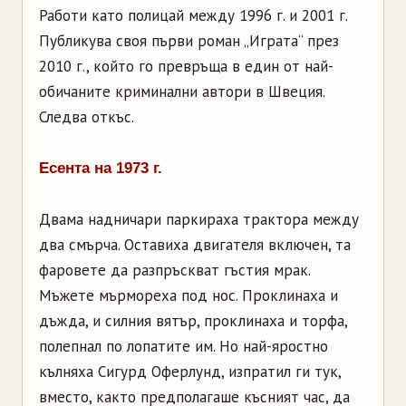
Работи като полицай между 1996 г. и 2001 г.
Публикува своя първи роман „Играта“ през
2010 г., който го превръща в един от най-
обичаните криминални автори в Швеция.
Следва откъс.
Есента на 1973 г.
Двама надничари паркираха трактора между
два смърча. Оставиха двигателя включен, та
фаровете да разпръскват гъстия мрак.
Мъжете мърмореха под нос. Проклинаха и
дъжда, и силния вятър, проклинаха и торфа,
полепнал по лопатите им. Но най-яростно
кълняха Сигурд Оферлунд, изпратил ги тук,
вместо, както предполагаше късният час, да