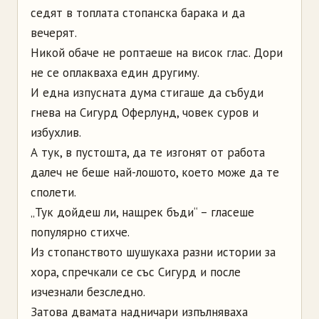
седят в топлата стопанска барака и да
вечерят.
Никой обаче не роптаеше на висок глас. Дори
не се оплакваха един другиму.
И една изпусната дума стигаше да събуди
гнева на Сигурд Оферлунд, човек суров и
избухлив.
А тук, в пустошта, да те изгонят от работа
далеч не беше най-лошото, което може да те
сполети.
„Тук дойдеш ли, нащрек бъди“ – гласеше
популярно стихче.
Из стопанството шушукаха разни истории за
хора, спречкали се със Сигурд и после
изчезнали безследно.
Затова двамата надничари изпълняваха