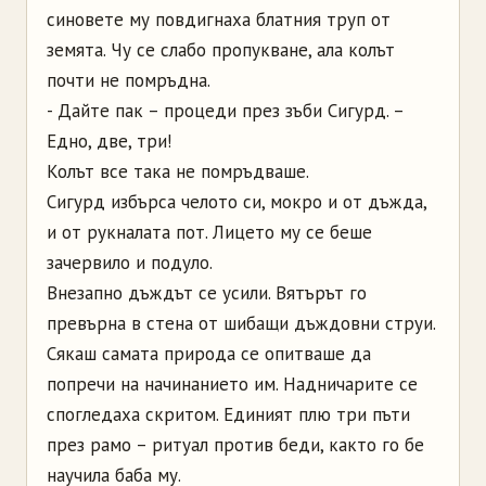
синовете му повдигнаха блатния труп от
земята. Чу се слабо пропукване, ала колът
почти не помръдна.
- Дайте пак – процеди през зъби Сигурд. –
Едно, две, три!
Колът все така не помръдваше.
Сигурд избърса челото си, мокро и от дъжда,
и от рукналата пот. Лицето му се беше
зачервило и подуло.
Внезапно дъждът се усили. Вятърът го
превърна в стена от шибащи дъждовни струи.
Сякаш самата природа се опитваше да
попречи на начинанието им. Надничарите се
спогледаха скритом. Единият плю три пъти
през рамо – ритуал против беди, както го бе
научила баба му.