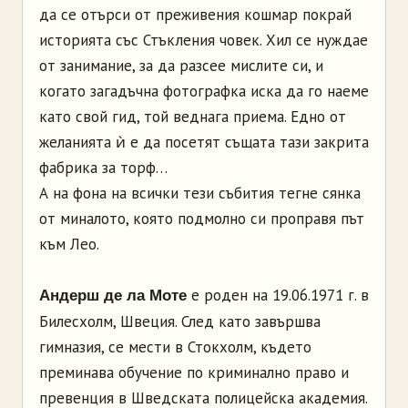
да се отърси от преживения кошмар покрай
историята със Стъкления човек. Хил се нуждае
от занимание, за да разсее мислите си, и
когато загадъчна фотографка иска да го наеме
като свой гид, той веднага приема. Едно от
желанията ѝ е да посетят същата тази закрита
фабрика за торф…
А на фона на всички тези събития тегне сянка
от миналото, която подмолно си проправя път
към Лео.
е роден на 19.06.1971 г. в
Андерш де ла Моте
Билесхолм, Швеция. След като завършва
гимназия, се мести в Стокхолм, където
преминава обучение по криминално право и
превенция в Шведската полицейска академия.