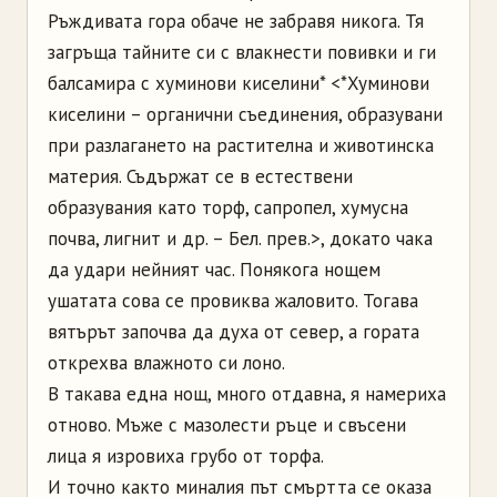
Ръждивата гора обаче не забравя никога. Тя
загръща тайните си с влакнести повивки и ги
балсамира с хуминови киселини* <*Хуминови
киселини – органични съединения, образувани
при разлагането на растителна и животинска
материя. Съдържат се в естествени
образувания като торф, сапропел, хумусна
почва, лигнит и др. – Бел. прев.>, докато чака
да удари нейният час. Понякога нощем
ушатата сова се провиква жаловито. Тогава
вятърът започва да духа от север, а гората
открехва влажното си лоно.
В такава една нощ, много отдавна, я намериха
отново. Мъже с мазолести ръце и свъсени
лица я изровиха грубо от торфа.
И точно както миналия път смъртта се оказа