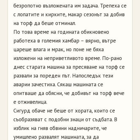
безропотно възложената им задача. Трепеха се
с лопатите и кирките, макар сезонът за добив
на торф да беше отминал.
По това време на годината обикновено
работеха в големия хамбар – вярно, вътре
цареше влага и мрак, но поне не бяха
изложени на неприветливото време. По-рано
днес старата машина за пресяване на торф се
развали за пореден път. Напоследък тези
аварии зачестиха. Сякаш машината се
опитваше да обясни, че добивът на торф вече
е отживелица.
Сигурд обаче не беше от хората, които се
съобразяват с подобни знаци от съдбата. В
изблик на гняв обвини надничарите, че
умишлено развалят машината, за да