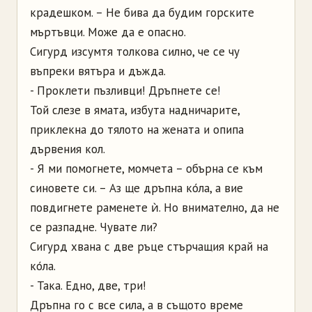
крадешком. – Не бива да будим горските
мъртъвци. Може да е опасно.
Сигурд изсумтя толкова силно, че се чу
въпреки вятъра и дъжда.
- Проклети пъзливци! Дръпнете се!
Той слезе в ямата, избута надничарите,
приклекна до тялото на жената и опипа
дървения кол.
- Я ми помогнете, момчета – обърна се към
синовете си. – Аз ще дръпна ко́ла, а вие
повдигнете раменете ѝ. Но внимателно, да не
се разпадне. Чувате ли?
Сигурд хвана с две ръце стърчащия край на
ко́ла.
- Така. Едно, две, три!
Дръпна го с все сила, а в същото време