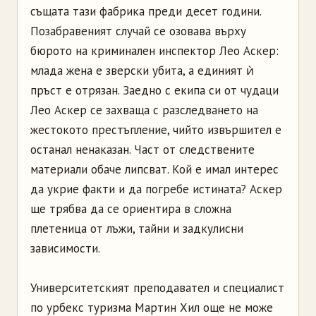
същата тази фабрика преди десет години.
Позабравеният случай се озовава върху
бюрото на криминален инспектор Лео Аскер:
млада жена е зверски убита, а единият ѝ
пръст е отрязан. Заедно с екипа си от чудаци
Лео Аскер се захваща с разследването на
жестокото престъпление, чийто извършител е
останал ненаказан. Част от следствените
материали обаче липсват. Кой е имал интерес
да укрие факти и да погребе истината? Аскер
ще трябва да се ориентира в сложна
плетеница от лъжи, тайни и задкулисни
зависимости.
Университетският преподавател и специалист
по урбекс туризма Мартин Хил още не може