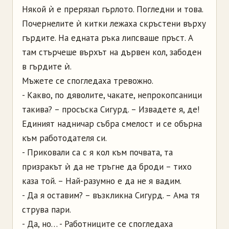
Някой ѝ е прерязал гърлото. Погледни и това.
Почернелите ѝ китки лежаха скръстени върху
гърдите. На едната ръка липсваше пръст. А
там стърчеше върхът на дървен кол, забоден
в гърдите ѝ.
Мъжете се спогледаха тревожно.
- Какво, по дяволите, чакате, непрокопсаници
такива? – просъска Сигурд. – Извадете я, де!
Единият надничар събра смелост и се обърна
към работодателя си.
- Приковали са с я кол към почвата, та
призракът ѝ да не тръгне да броди – тихо
каза той. – Най-разумно е да не я вадим.
- Да я оставим? – възкликна Сигурд. – Ама тя
струва пари.
- Да, но… - Работниците се спогледаха