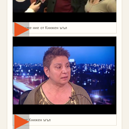
Това сме ние от Книжен ъгъл
Мая от Книжен ъгъл