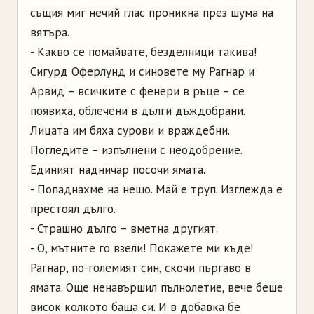
същия миг нечий глас проникна през шума на
вятъра.
- Какво се помайвате, безделници такива!
Сигурд Оферлунд и синовете му Рагнар и
Арвид – всичките с фенери в ръце – се
появиха, облечени в дълги дъждобрани.
Лицата им бяха сурови и враждебни.
Погледите – изпълнени с неодобрение.
Единият надничар посочи ямата.
- Попаднахме на нещо. Май е труп. Изглежда е
престоял дълго.
- Страшно дълго – вметна другият.
- О, мътните го взели! Покажете ми къде!
Рагнар, по-големият син, скочи пъргаво в
ямата. Още ненавършил пълнолетие, вече беше
висок колкото баща си. И в добавка бе