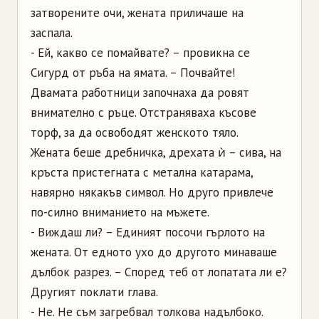
затворените очи, жената приличаше на
заспала.
- Ей, какво се помайвате? – провикна се
Сигурд от ръба на ямата. – Почвайте!
Двамата работници започнаха да ровят
внимателно с ръце. Отстраняваха късове
торф, за да освободят женското тяло.
Жената беше дребничка, дрехата ѝ – сива, на
кръста пристегната с метална катарама,
навярно някакъв символ. Но друго привлече
по-силно вниманието на мъжете.
- Виждаш ли? – Единият посочи гърлото на
жената. От едното ухо до другото минаваше
дълбок разрез. – Според теб от лопатата ли е?
Другият поклати глава.
- Не. Не съм загребвал толкова надълбоко.