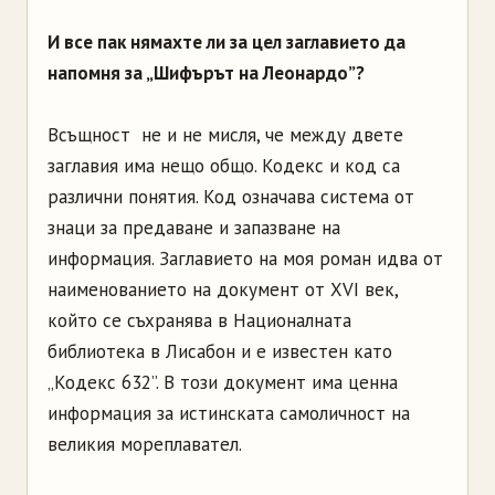
И все пак нямахте ли за цел заглавието да
напомня за „Шифърът на Леонардо”?
Всъщност не и не мисля, че между двете
заглавия има нещо общо. Кодекс и код са
различни понятия. Код означава система от
знаци за предаване и запазване на
информация. Заглавието на моя роман идва от
наименованието на документ от ХVІ век,
който се съхранява в Националната
библиотека в Лисабон и е известен като
„Кодекс 632”. В този документ има ценна
информация за истинската самоличност на
великия мореплавател.