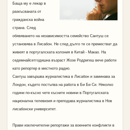
Баща му е лекар в
разкъсваната от
гражданска война
страна. След
обявяването на независимостта семейство Сантуш се
установява в Лисабон. Не след дълго те се преместват да
живеят в португалската колония в Китай - Макао. На
седемнайсетгодишна възраст Жозе Родригеш вече работи
като репортер в местното радио.
Сантуш завършва журналистика в Лисабон и заминава за
Лондон, където постъпва на работа в Би Би Си. Няколко
години по-късно чете късните новини в Португалската
национална телевизия и преподава журналистика в Нов
лисабонски университет.
Прави изключителни репортажи за военните конфликти в