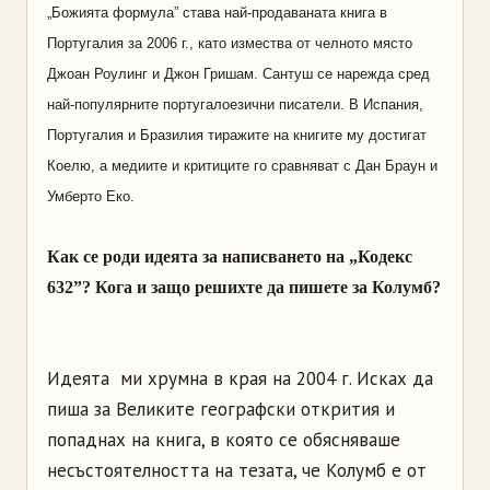
„Божията формула” става най-продаваната книга в
Португалия за 2006 г., като измества от челното място
Джоан Роулинг и Джон Гришам. Сантуш се нарежда сред
най-популярните португалоезични писатели. В Испания,
Португалия и Бразилия тиражите на книгите му достигат
Коелю, а медиите и критиците го сравняват с Дан Браун и
Умберто Еко.
Как се роди идеята за написването на „Кодекс
632”? Кога и защо решихте да пишете за Колумб?
Идеята ми хрумна в края на 2004 г. Исках да
пиша за Великите географски открития и
попаднах на книга, в която се обясняваше
несъстоятелността на тезата, че Колумб е от