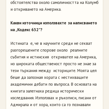
обстоятелства около самоличността на Колумб
и откриването на Америка.
Какви източници използвахте за написването
на „Кодекс 632”?
Истината е, че в научните среди не секват
разгорещените спорове около реалните
събития и истинския откривател на Америка,
но широката общественост просто не знае за
тези търкания между историците. Моята цел
беше да запозная хората с нестихващите
академични дебати по въпроса. В основата на
книгата залегнаха редица исторически
изследвания. Използвах и ръкописи, писани от
Адмирала и от хора, които са го познавали