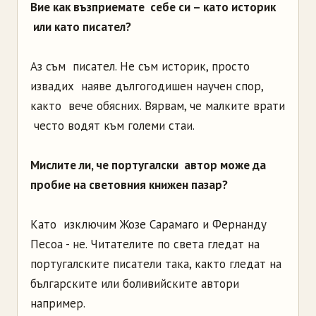
Вие как възприемате себе си – като историк
или като писател?
Аз съм писател. Не съм историк, просто
извадих наяве дългогодишен научен спор,
както вече обясних. Вярвам, че малките врати
често водят към големи стаи.
Мислите ли, че португалски автор може да
пробие на световния книжен пазар?
Като изключим Жозе Сарамаго и Фернанду
Песоа - не. Читателите по света гледат на
португалските писатели така, както гледат на
българските или боливийските автори
например.