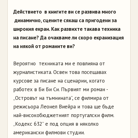
Действието в книгите ви се развива много
динамично, сцените сякаш са пригодени за
широкия екран. Как развихте такава техника
на писане? Да очакваме ли скоро екранизация
на някой от романите ви?
Вероятно техниката ми е повлияна от
журналистиката. Освен това посещавах
курсове за писане на сценарии, когато
работех в Би Би Си. Първият ми роман -
„Островът на тъмнината”, се филмира от
режисьора Леонел Виейра и това ще бъде
най-високобюджетният португалски филм.
„Кодекс 632” е под опция в няколко
американски филмови студии.