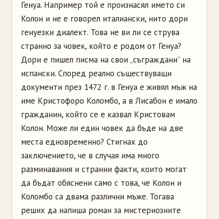
Генуа. Например той е произнасял името си
Колон и не е говорел италиански, нито дори
генуезки диалект. Това не ви ли се струва
странно за човек, който е родом от Генуа?
Дори е пишел писма на свои „съграждани” на
испански. Според реално съществуващи
документи през 1472 г. в Генуа е живял мъж на
име Кристофоро Коломбо, а в Лисабон е имало
гражданин, който се е казвал Кристовам
Колон. Може ли един човек да бъде на две
места едновременно? Стигнах до
заключението, че в случая има много
разминавания и странни факти, които могат
да бъдат обяснени само с това, че Колон и
Коломбо са двама различни мъже. Тогава
реших да напиша роман за мистериозните