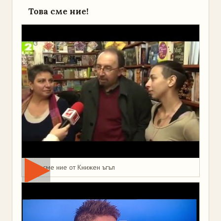
Това сме ние!
Това сме ние от Книжен ъгъл