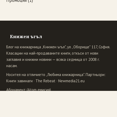
Промоция
(1)
Книжен ъгъл
Блог на книжарница „Книжен ъгъл", ул. „Оборище" 117, София.
Класации на най-продаваните книги, откъси от нови
заглавия и книжни новини — всяка седмица от 2008 г.
насам.
Носител на отличието „Любима книжарница". Партньори:
Книги завинаги
·
The Rebeat
·
Newmedia21.eu
Абонамент (Atom емисия)
Издателства