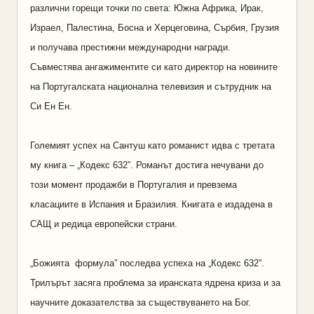
различни горещи точки по света: Южна Африка, Ирак,
Израел, Палестина, Босна и Херцеговина, Сърбия, Грузия
и получава престижни международни награди.
Съвместява ангажиментите си като директор на новините
на Португалската национална телевизия и сътрудник на
Си Ен Ен.
Големият успех на Сантуш като романист идва с третата
му книга – „Кодекс 632”. Романът достига нечувани до
този момент продажби в Португалия и превзема
класациите в Испания и Бразилия. Книгата е издадена в
САЩ и редица европейски страни.
„Божията формула” последва успеха на „Кодекс 632”.
Трилърът засяга проблема за иранската ядрена криза и за
научните доказателства за съществуването на Бог.