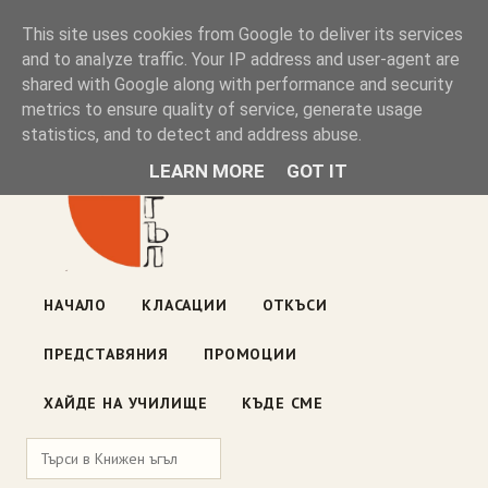
Книжен ъгъл
This site uses cookies from Google to deliver its services
and to analyze traffic. Your IP address and user-agent are
shared with Google along with performance and security
Блог на книжарницата — класации, откъси, нови книги
metrics to ensure quality of service, generate usage
ул. „Оборище" 117, София
· пон–пет 10:00–19:00 ·
statistics, and to detect and address abuse.
събота 10:00–16:00
LEARN MORE
GOT IT
НАЧАЛО
КЛАСАЦИИ
ОТКЪСИ
ПРЕДСТАВЯНИЯ
ПРОМОЦИИ
ХАЙДЕ НА УЧИЛИЩЕ
КЪДЕ СМЕ