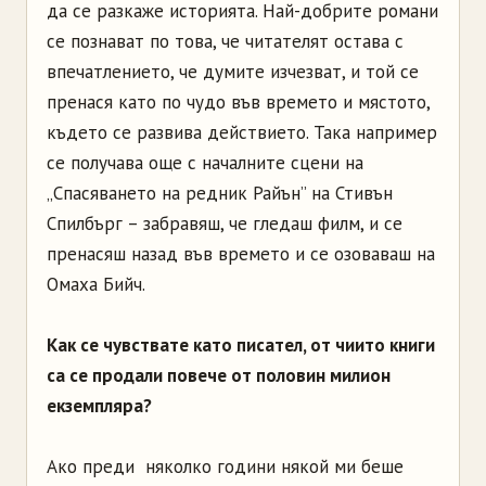
да се разкаже историята. Най-добрите романи
се познават по това, че читателят остава с
впечатлението, че думите изчезват, и той се
пренася като по чудо във времето и мястото,
където се развива действието. Така например
се получава още с началните сцени на
„Спасяването на редник Райън” на Стивън
Спилбърг – забравяш, че гледаш филм, и се
пренасяш назад във времето и се озоваваш на
Омаха Бийч.
Как се чувствате като писател, от чиито книги
са се продали повече от половин милион
екземпляра?
Ако преди няколко години някой ми беше