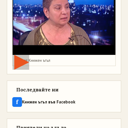
Мая от Книжен ъгъл
Последвайте ни
f
Книжен ъгъл във Facebook
Приятели на ъгъла