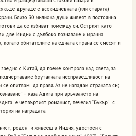
рство и разцъфтяващи стокови пазари в
якъде другаде е всекидневната (или старата)
 храчи. Близо 30 милиона души живеят в постоянна
 готови да се избиват помежду си. Острият като
ези две Индии с дълбоко познаване и мрачна
а, когато обитателите на едната страна се смесят и
 заедно с Китай, да поеме контрола над света, за
 подчертаваме бруталната несправедливост на
 се опитвам да правя. Аз не нападам страната си;
ознаване” – каза Адига при връчването на
 Адига е четвъртият романист, печелил “Букър” с
ория на наградата.
нист, роден и живеещ в Индия, удостоен с