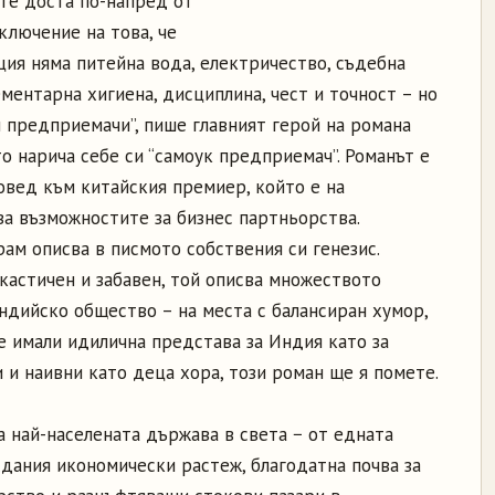
сте доста по-напред от
ключение на това, че
ция няма питейна вода, електричество, съдебна
ментарна хигиена, дисциплина, чест и точност – но
 предприемачи”, пише главният герой на романа
то нарича себе си “самоук предприемач”. Романът е
овед към китайския премиер, който е на
ва възможностите за бизнес партньорства.
ам описва в писмото собствения си генезис.
кастичен и забавен, той описва множеството
дийско общество – на места с балансиран хумор,
те имали идилична представа за Индия като за
 и наивни като деца хора, този роман ще я помете.
а най-населената държава в света − от едната
ждания икономически растеж, благодатна почва за