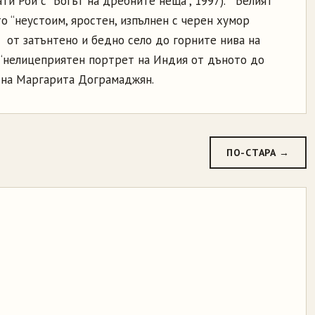
ти Рой с “Богът на дребните неща”, 1997). “Белият
о “неустоим, яростен, изпълнен с черен хумор
 от затънтено и бедно село до горните нива на
о “нелицеприятен портрет на Индия от дъното до
на Маргарита Дограмаджян.
ПО-СТАРА →