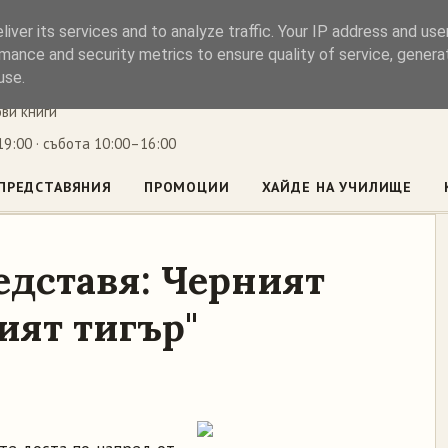
iver its services and to analyze traffic. Your IP address and us
ъл
mance and security metrics to ensure quality of service, gener
use.
ови книги
9:00 · събота 10:00–16:00
ПРЕДСТАВЯНИЯ
ПРОМОЦИИ
ХАЙДЕ НА УЧИЛИЩЕ
едставя: Черният
ият тигър"