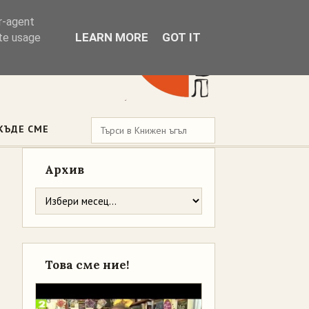
er-agent
LEARN MORE
GOT IT
ate usage
КЪДЕ СМЕ
Архив
Това сме ние!