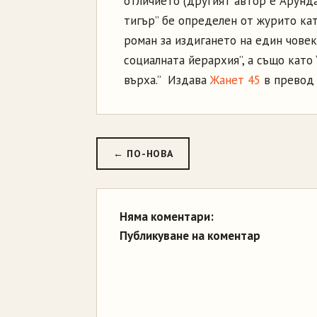
отличието (другият автор е Арунда
тигър” бе определен от журито кат
роман за издигането на един човек
социалната йерархия”, а също кат
върха.” Издава
Жанет 45
в превод 
← ПО-НОВА
Няма коментари:
Публикуване на коментар