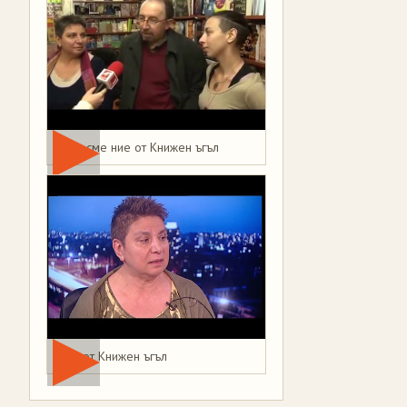
Това сме ние от Книжен ъгъл
Мая от Книжен ъгъл