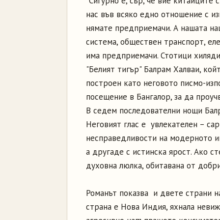
“Сигурно е, сър, че вие китайците 
нас във всяко едно отношение с из
нямате предприемачи. А нашата на
система, обществен транспорт, еле
има предприемачи. Стотици хиляди
"Белият тигър" Балрам Халваи, кой
построен като неговото писмо-изп
посещение в Бангалор, за да проуч
В седем последователни нощи Балр
Неговият глас е увлекателен – сар
несправедливости на модерното ин
а другаде с истинска ярост. Ако с
духовна люлка, обитавана от добри
Романът показва и двете страни н
страна е Нова Индия, яхнала неви