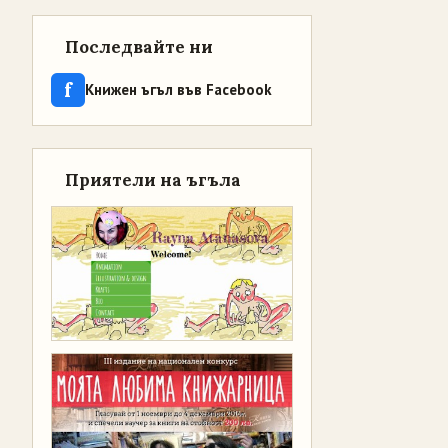
Последвайте ни
f
Книжен ъгъл във Facebook
Приятели на ъгъла