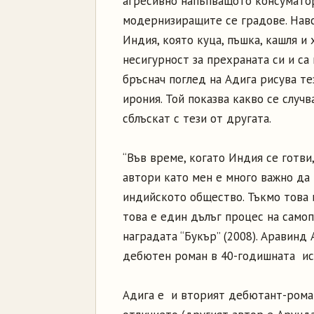
агресивно напъпващото консумато
модернизиращите се градове. Навс
Индия, която куца, пъшка, кашля и
несигурност за прехраната си и са
бръснач поглед на Адига рисува т
ирония. Той показва какво се случв
сблъскат с тези от другата.
“Във време, когато Индия се готви,
автори като мен е много важно да
индийското общество. Тъкмо това и
това е един дълъг процес на самоп
наградата “Букър” (2008). Аравинд
дебютен роман в 40-годишната ист
Адига е и вторият дебютант-рома