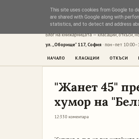
This site uses cookies from Google to del
Книжен ъг
are shared with Google along with perfor
statistics, and to detect and address ab
Блог на книжарницата — класации, откъси, н
ул. „Оборище" 117, София
· пон–пет 10:00–1
НАЧАЛО
КЛАСАЦИИ
ОТКЪСИ
"Жанет 45" пр
хумор на "Бел
12:33
0 коментара