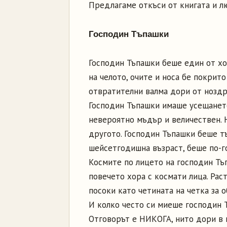
Предлагаме откъси от книгата и л
Господин Тъпашки
Господин Тъпашки беше един от хо
на челото, очите и носа бе покрито
отвратителни валма дори от ноздр
Господин Тъпашки имаше усещането
невероятно мъдър и величествен. 
другото. Господин Тъпашки беше тъп
шейсетгодишна възраст, беше по-го
Космите по лицето на господин Тъ
повечето хора с космати лица. Рас
посоки като четината на четка за о
И колко често си миеше господин 
Отговорът е НИКОГА, нито дори в 