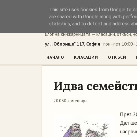
This site uses cookies from Google to del
Книжен ъг
are shared with Google along with perfor
statistics, and to detect and address ab
Блог на книжарницата — класации, откъси, н
ул. „Оборище" 117, София
· пон–пет 10:00–1
НАЧАЛО
КЛАСАЦИИ
ОТКЪСИ
Идва семейст
20:05
0 коментара
През 2
Дал ще
насроч