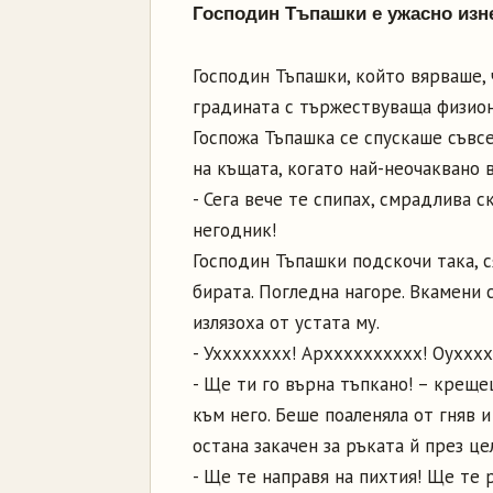
Господин Тъпашки е ужасно изн
Господин Тъпашки, който вярваше, 
градината с тържествуваща физионо
Госпожа Тъпашка се спускаше съвс
на къщата, когато най-неочаквано 
- Сега вече те спипах, смрадлива 
негодник!
Господин Тъпашки подскочи така, с
бирата. Погледна нагоре. Вкамени 
излязоха от устата му.
- Ухххххххх! Архххххххххх! Оухххх
- Ще ти го върна тъпкано! – креще
към него. Беше поаленяла от гняв 
остана закачен за ръката й през це
- Ще те направя на пихтия! Ще те 