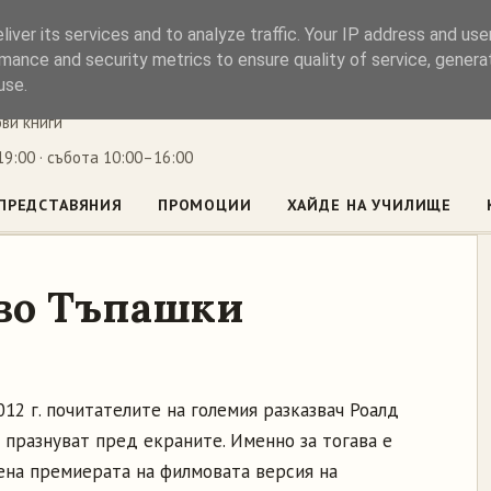
iver its services and to analyze traffic. Your IP address and us
ъл
mance and security metrics to ensure quality of service, gener
use.
ови книги
9:00 · събота 10:00–16:00
ПРЕДСТАВЯНИЯ
ПРОМОЦИИ
ХАЙДЕ НА УЧИЛИЩЕ
во Тъпашки
012 г. почитателите на големия разказвач Роалд
 празнуват пред екраните. Именно за тогава е
ена премиерата на филмовата версия на