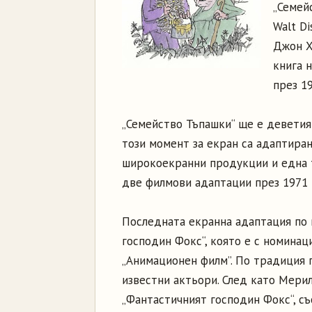
„Семейс
Walt Di
Джон Х.
книга 
през 19
„Семейство Тъпашки“ ще е деветия
този момент за екран са адаптиран
широкоекранни продукции и една т
две филмови адаптации през 1971 и
Последната екранна адаптация по к
господин Фокс“, която е с номинаци
„Анимационен филм”. По традиция г
известни актьори. След като Мери
„Фантастичният господин Фокс“, съ