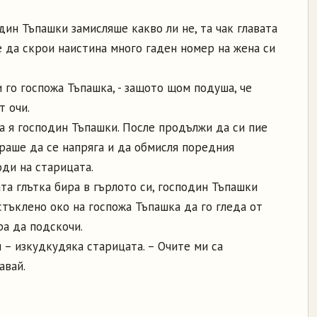
дин Тъпашки замисляше какво ли не, та чак главата
е да скрои наистина много гаден номер на жена си
 го госпожа Тъпашка, - защото щом подуша, че
т очи.
яза я господин Тъпашки. После продължи да си пие
ираше да се напряга и да обмисля поредния
ди на старицата.
та глътка бира в гърлото си, господин Тъпашки
тъклено око на госпожа Тъпашка да го гледа от
ра да подскочи.
чи – изкудкудяка старицата. – Очите ми са
авай.