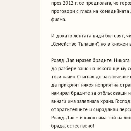
през 2012 г. се предполага, че гер
проговори с гласа на комедийната 
филма.
И докато лентата види бял свят, ч
„Семейство Тъпашки“, но в книжен
Роалд Дал мразел брадите. Никога 
да разбере защо на някого ще му с
този начин. Стигнал до заключениет
да прикрият някоя неприятна стран
намирал брадите за отблъскващи и 
винаги има залепнала храна. Госпо
отвратителните и смрадливи персо
Роалд Дал – и какво има той на ли
брада, естествено!