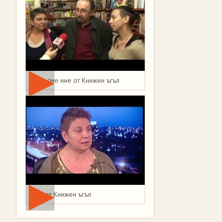
Това сме ние от Книжен ъгъл
Мая от Книжен ъгъл