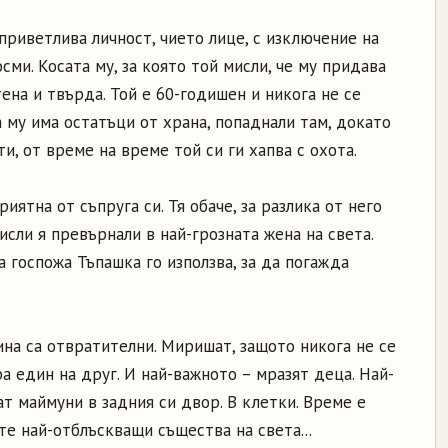
риветлива личност, чието лице, с изключение на
осми. Косата му, за която той мисли, че му придава
ена и твърда. Той е 60-годишен и никога не се
а му има остатъци от храна, попаднали там, докато
ти, от време на време той си ги хапва с охота.
иятна от съпруга си. Тя обаче, за разлика от него
исли я превърнали в най-грозната жена на света.
а госпожа Тъпашка го използва, за да погажда
на са отвратителни. Миришат, защото никога не се
ра един на друг. И най-важното – мразят деца. Най-
ат маймуни в задния си двор. В клетки. Време е
е най-отблъскващи същества на света...