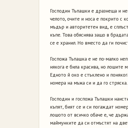
Господин Тъпашки е дразнеща и неп
челото, очите и носа е покрито с к
мъдър и авторитетен вид, е сплъст
къпе. Това обяснява защо в брадат
се е хранил. Но вместо да ги почис
Госпожа Тъпашка е не по-малко непр
някога е била красива, но лошите м
Едното й око е стъклено и поняког
номера на мъжа си и да го стряска.
Господин и госпожа Тъпашки наисти
къпят, бият се и си погаждат номе
лошото от всичко обаче е, че държ
маймунките да си отмъстят на двет