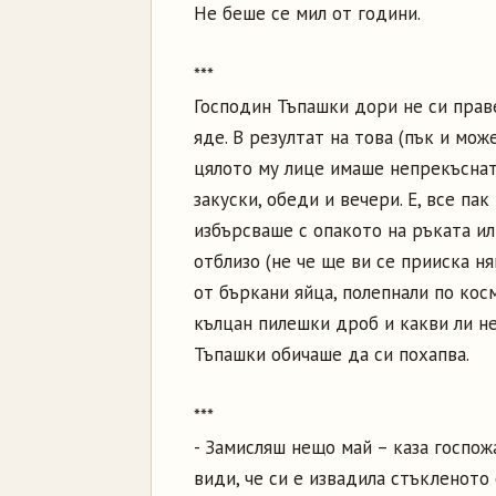
Не беше се мил от години.
***
Господин Тъпашки дори не си прав
яде. В резултат на това (пък и мож
цялото му лице имаше непрекъснат
закуски, обеди и вечери. Е, все па
избърсваше с опакото на ръката ил
отблизо (не че ще ви се прииска н
от бъркани яйца, полепнали по кос
кълцан пилешки дроб и какви ли н
Тъпашки обичаше да си похапва.
***
- Замисляш нещо май – каза госпожа
види, че си е извадила стъкленото 