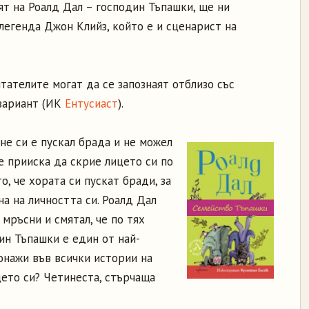
оят на Роалд Дал – господин Тъпашки, ще ни
легенда Джон Клийз, който е и сценарист на
итателите могат да се запознаят отблизо със
 вариант (ИК
Ентусиаст
).
не си е пускал брада и не можел
е прииска да скрие лицето си по
о, че хората си пускат бради, за
а на личността си. Роалд Дал
мръсни и смятал, че по тях
дин Тъпашки е един от най-
нажи във всички истории на
цето си? Четинеста, стърчаща