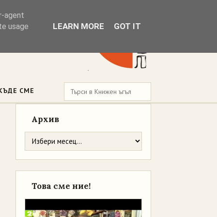
er-agent
LEARN MORE
GOT IT
ate usage
КЪДЕ СМЕ
Архив
Това сме ние!