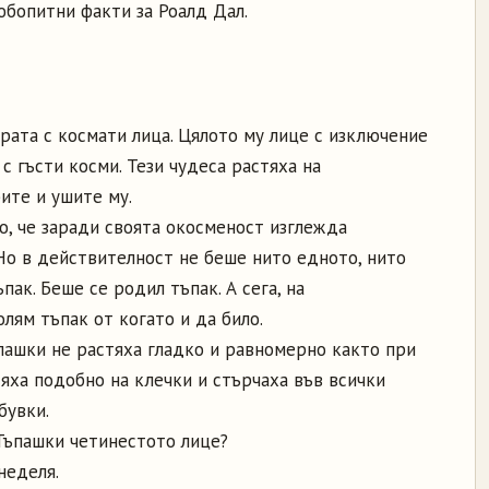
юбопитни факти за Роалд Дал.
рата с космати лица. Цялото му лице с изключение
 с гъсти косми. Тези чудеса растяха на
ите и ушите му.
, че заради своята окосменост изглежда
Но в действителност не беше нито едното, нито
ак. Беше се родил тъпак. А сега, на
лям тъпак от когато и да било.
пашки не растяха гладко и равномерно както при
тяха подобно на клечки и стърчаха във всички
бувки.
Тъпашки четинестото лице?
неделя.