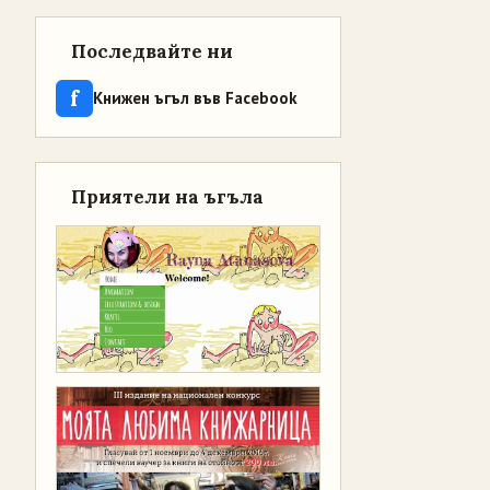
Последвайте ни
f
Книжен ъгъл във Facebook
Приятели на ъгъла