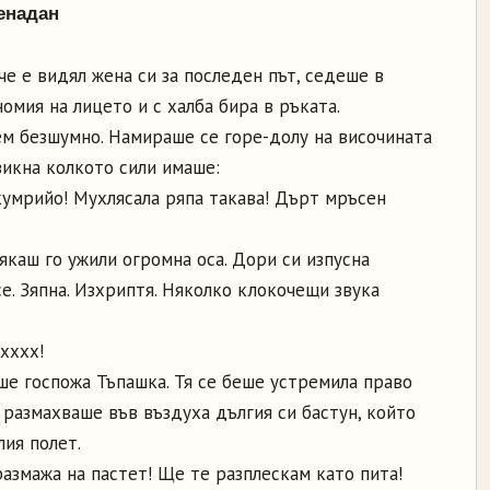
енадан
че е видял жена си за последен път, седеше в
мия на лицето и с халба бира в ръката.
ем безшумно. Намираше се горе-долу на височината
викна колкото сили имаше:
скумрийо! Мухлясала ряпа такава! Дърт мръсен
якаш го ужили огромна оса. Дори си изпусна
се. Зяпна. Изхриптя. Няколко клокочещи звука
хххх!
ше госпожа Тъпашка. Тя се беше устремила право
и размахваше във въздуха дългия си бастун, който
лия полет.
размажа на пастет! Ще те разплескам като пита!