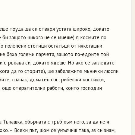
еше труда да си отваря устата широко, докато
е би защото никога не се миеше) в космите по
о полепени стотици остатъци от някогашни
к не бяха големи парчета, защото по-едрите той
и с ръкава си, докато ядеше. Но ако се загледате
якога да го сторите), ще забележите мънички люспи
мите, спанак, доматен сос, рибешки костички,
е още отвратителни работи, които господин
 Тъпашка, обърната с гръб към него, за да не я
око. – Всеки път, щом се умълчиш така, аз си знам,