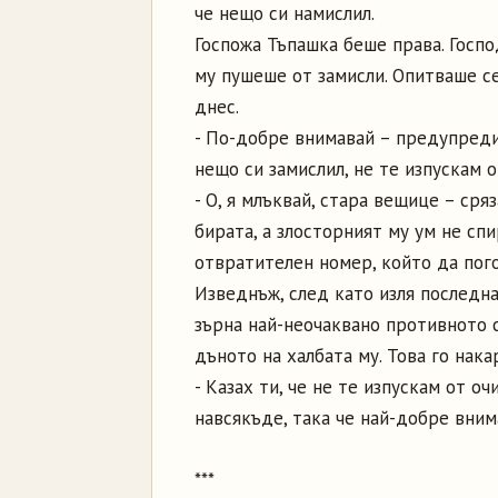
че нещо си намислил.
Госпожа Тъпашка беше права. Госпо
му пушеше от замисли. Опитваше с
днес.
- По-добре внимавай – предупреди
нещо си замислил, не те изпускам о
- О, я млъквай, стара вещице – ср
бирата, а злосторният му ум не сп
отвратителен номер, който да пого
Изведнъж, след като изля последна
зърна най-неочаквано противното с
дъното на халбата му. Това го нака
- Казах ти, че не те изпускам от о
навсякъде, така че най-добре вним
***