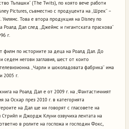
тво Тъпашки“ (The Twits), по която вече работи
sney Pictures, съвместно с продуцента на „Шрек“ –
 Уилямс. Това е втора продукция на Disney по
на Роалд Дал след „Джеймс и гигантската праскова“
96 г.
т филм по историите за деца на Роалд Дал. До
и седем негови заглавия, шест от които
елевизионна. „Чарли и шоколадовата фабрика“ има
 2005 г.
нига на Роалд Дал е от 2009 г. на „Фантастичният
я за Оскар през 2010 г. в категорията
ероите на Дал ще ни говорят с гласовете на
л Стрийп и Джордж Клуни озвучиха лентата на
ответно в ролите на госпожа и господин Фокс,