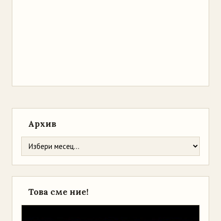
Архив
Това сме ние!