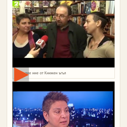
Това сме ние от Книжен ъгъл