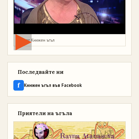
Мая от Книжен ъгъл
Последвайте ни
f
Книжен ъгъл във Facebook
Приятели на ъгъла