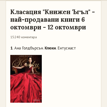
Класация "Книжен Ъгъл" -
най-продавани книги 6
октомври - 12 октомври
15:24
0 коментара
1
. Ана Голдбърсън.
Клюки
. Ентусиаст