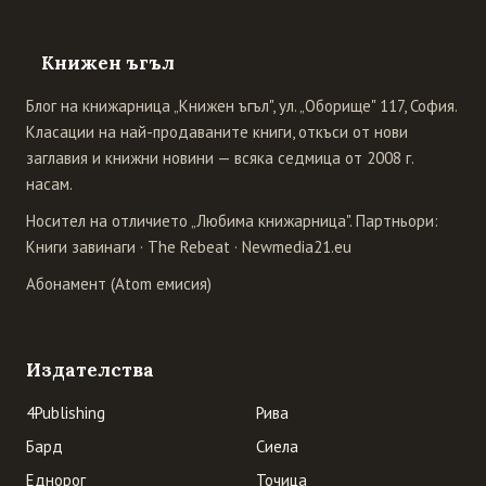
Книжен ъгъл
Блог на книжарница „Книжен ъгъл", ул. „Оборище" 117, София.
Класации на най-продаваните книги, откъси от нови
заглавия и книжни новини — всяка седмица от 2008 г.
насам.
Носител на отличието „Любима книжарница". Партньори:
Книги завинаги
·
The Rebeat
·
Newmedia21.eu
Абонамент (Atom емисия)
Издателства
4Publishing
Рива
Бард
Сиела
Еднорог
Точица