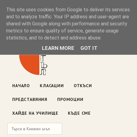
Книжен ъгъл
This site uses cookies from Google to deliver its services
and to analyze traffic. Your IP address and user-agent are
shared with Google along with performance and security
Блог на книжарницата — класации, откъси, нови книги
metrics to ensure quality of service, generate usage
ул. „Оборище" 117, София
· пон–пет 10:00–19:00 ·
statistics, and to detect and address abuse.
събота 10:00–16:00
LEARN MORE
GOT IT
НАЧАЛО
КЛАСАЦИИ
ОТКЪСИ
ПРЕДСТАВЯНИЯ
ПРОМОЦИИ
ХАЙДЕ НА УЧИЛИЩЕ
КЪДЕ СМЕ