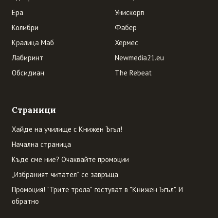
Ера
Унискорп
Колибри
Фабер
Кралица Маб
Хермес
Лабиринт
Newmedia21.eu
Обсидиан
The Rebeat
Страници
Хайде на училище с Книжен Ъгъл!
Начална страница
Къде сме ние? Очаквайте промоции
„Избраният читател” се завръща
Промоция! "Трите трола" гостуват в "Книжен Ъгъл". И
обратно