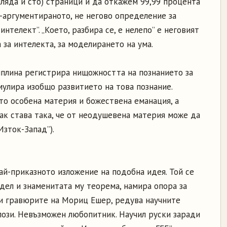
ляда и сто) страници и да откажем 99,99 процента
й-аргументираното, не негово определение за
интелект”. „Което, разбира се, е нелепо” е неговият
а за интелекта, за моделирането на ума.
плина регистрира нищожността на познанието за
мулира изобщо развитието на това познание.
то особена материя и божествена еманация, а
как става така, че от неодушевена материя може да
Изток-Запад”).
ай-приказното изложение на подобна идея. Той се
дел и знаменитата му теорема, намира опора за
 и гравюрите на Мориц Ешер, редува научните
лози. Невъзможен любопитник. Научил руски заради