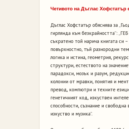
Четивото на Дъглас Хофстатър е
Дъглас Хофстатър обяснява за „Гьод
гирлянда към безкрайността”: „ГЕБ 
съкратено той нарича книгата си –
повърхностно, тъй разнородни теми
логика и истина, геометрия, рекурс
структури, естеството на значение
парадокси, мозък и разум, редукци
колонии от мравки, понятия и мен
превод, компютри и техните езици
генетичният код, изкуствен интеле
способности, съзнание и свободна 
изкуство и музика”.