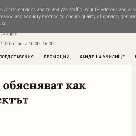
iver its services and to analyze traffic. Your IP address and us
ъл
mance and security metrics to ensure quality of service, gener
use.
ови книги
9:00 · събота 10:00–16:00
ПРЕДСТАВЯНИЯ
ПРОМОЦИИ
ХАЙДЕ НА УЧИЛИЩЕ
 обясняват как
ектът