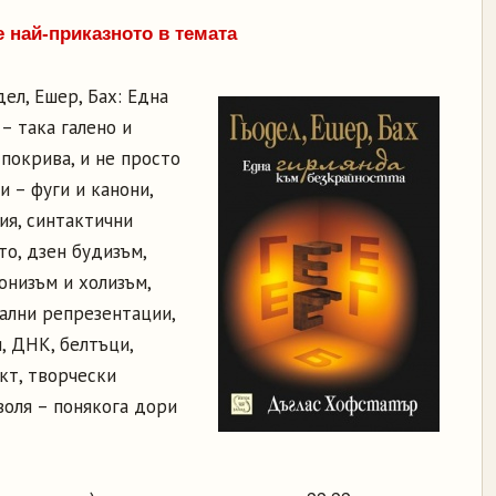
 най-приказното в темата
ел, Ешер, Бах: Една
– така галено и
 покрива, и не просто
 – фуги и канони,
ия, синтактични
то, дзен будизъм,
онизъм и холизъм,
тални репрезентации,
, ДНК, белтъци,
кт, творчески
воля – понякога дори