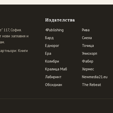
Издателства
" 117, София.
4Publishing
Рива
 нови заглавия и
Бард
Сиела
ам.
Еднорог
Точица
Партньори:
Книги
Ера
Унискорп
Колибри
Фабер
Кралица Маб
Хермес
Лабиринт
Newmedia21.eu
Обсидиан
The Rebeat