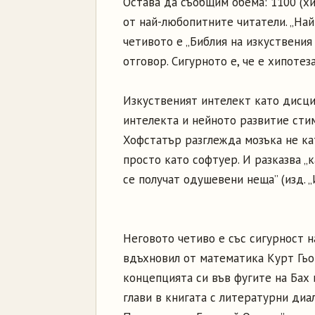
Остава да съобщим обема: 1100 (хи
от най-любопитните читатели. „На
четивото е „Библия на изкуствения 
отговор. Сигурното е, че е хипотез
Изкуственият интелект като дисци
интелекта и нейното развитие сти
Хофстатър разглежда мозъка не ка
просто като софтуер. И разказва „
се получат одушевени неща” (изд. „
Неговото четиво е със сигурност н
вдъхновил от математика Курт Гьо
концепцията си във фугите на Бах
глави в книгата с литературни диа