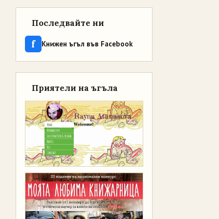
Последвайте ни
f
Книжен ъгъл във Facebook
Приятели на ъгъла