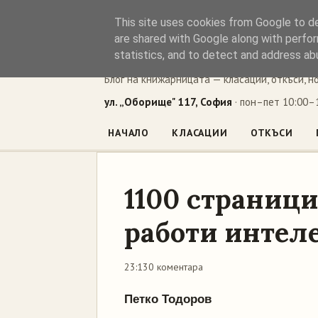
This site uses cookies from Google to del
Книжен ъг
are shared with Google along with perfor
statistics, and to detect and address ab
Блог на книжарницата — класации, откъси, н
ул. „Оборище" 117, София
· пон–пет 10:00–1
НАЧАЛО
КЛАСАЦИИ
ОТКЪСИ
1100 страници
работи интел
23:13
0 коментара
Петко Тодоров