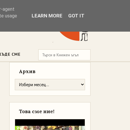
er-agent
LEARN MORE
GOT IT
ate usage
КЪДЕ СМЕ
Архив
Това сме ние!