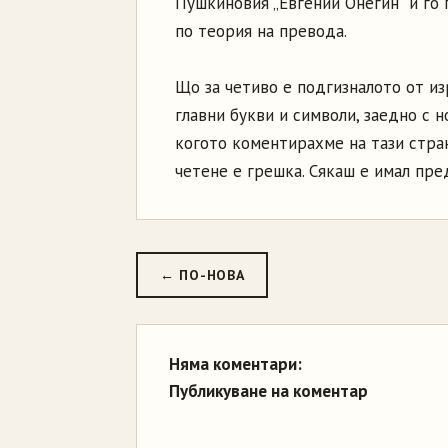
Пушкиновия „Евгений Онегин” и го 
по теория на превода.
Що за четиво е подгизналото от из
главни букви и символи, заедно с
когото коментирахме на тази стран
четене е грешка. Сякаш е имал пред
← ПО-НОВА
Няма коментари:
Публикуване на коментар