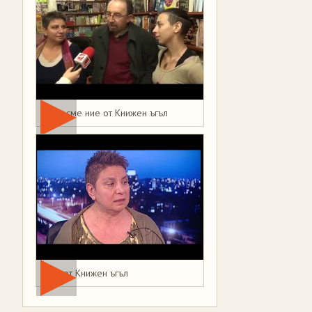
Това сме ние от Книжен ъгъл
Мая от Книжен ъгъл