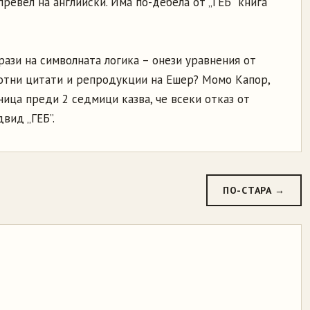
превел на английски. Има по-дебела от „ГЕБ” книга
рази на символната логика – онези уравнения от
 нотни цитати и репродукции на Ешер? Момо Капор,
ица преди 2 седмици казва, че всеки отказ от
вид „ГЕБ”.
ПО-СТАРА →