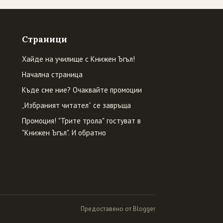
Страници
Хайде на училище с Книжен Ъгъл!
Начална страница
Къде сме ние? Очаквайте промоции
„Избраният читател” се завръща
Промоция! "Трите трола" гостуват в
"Книжен Ъгъл". И обратно
Предоставено от Blogger