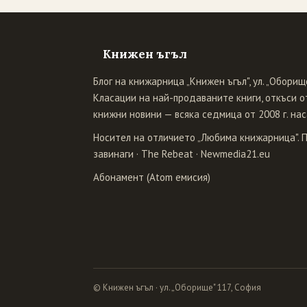
Книжен ъгъл
Блог на книжарница „Книжен ъгъл", ул. „Оборище
Класации на най-продаваните книги, откъси от
книжни новини — всяка седмица от 2008 г. нас
Носител на отличието „Любима книжарница". 
завинаги
·
The Rebeat
·
Newmedia21.eu
Абонамент (Atom емисия)
© Книжен ъгъл · ул. „Оборище" 117, София