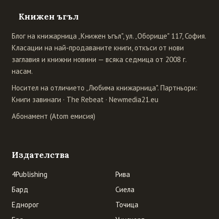
Книжен ъгъл
Блог на книжарница „Книжен ъгъл", ул. „Оборище" 117, София.
Класации на най-продаваните книги, откъси от нови
заглавия и книжни новини — всяка седмица от 2008 г.
насам.
Носител на отличието „Любима книжарница". Партньори:
Книги завинаги
·
The Rebeat
·
Newmedia21.eu
Абонамент (Atom емисия)
Издателства
4Publishing
Рива
Бард
Сиела
Еднорог
Точица