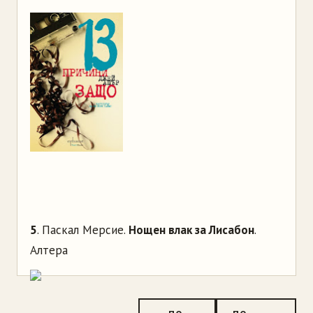
5
. Паскал Мерсие.
Нощен влак за Лисабон
.
Алтера