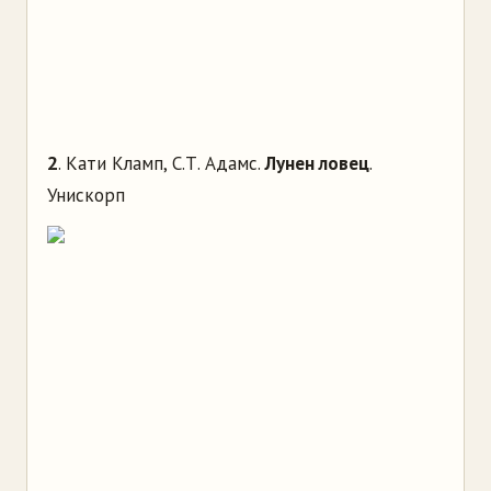
2
. Кати Кламп, С.Т. Адамс.
Лунен ловец
.
Унискорп