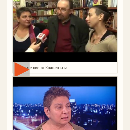
Това сме ние от Книжен ъгъл