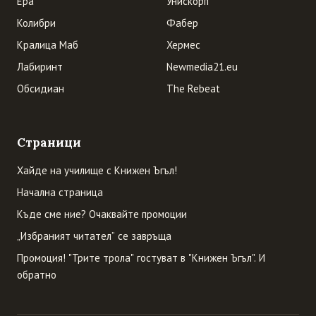
Ера
Унискорп
Колибри
Фабер
Кралица Маб
Хермес
Лабиринт
Newmedia21.eu
Обсидиан
The Rebeat
Страници
Хайде на училище с Книжен Ъгъл!
Начална страница
Къде сме ние? Очаквайте промоции
„Избраният читател” се завръща
Промоция! "Трите трола" гостуват в "Книжен Ъгъл". И
обратно