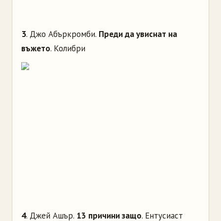
3
. Джо Абъркромби.
Преди да увиснат на
въжето
. Колибри
4
. Джей Ашър.
13 причини защо
. Ентусиаст