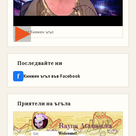
Мая от Книжен ъгъл
Последвайте ни
f
Книжен ъгъл във Facebook
Приятели на ъгъла