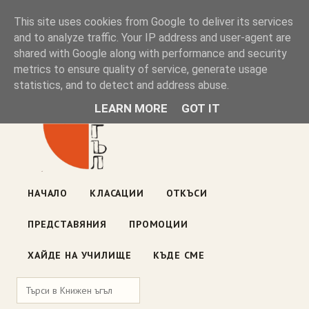
Книжен ъгъл
This site uses cookies from Google to deliver its services
and to analyze traffic. Your IP address and user-agent are
shared with Google along with performance and security
Блог на книжарницата — класации, откъси, нови книги
metrics to ensure quality of service, generate usage
ул. „Оборище" 117, София
· пон–пет 10:00–19:00 ·
statistics, and to detect and address abuse.
събота 10:00–16:00
LEARN MORE
GOT IT
НАЧАЛО
КЛАСАЦИИ
ОТКЪСИ
ПРЕДСТАВЯНИЯ
ПРОМОЦИИ
ХАЙДЕ НА УЧИЛИЩЕ
КЪДЕ СМЕ