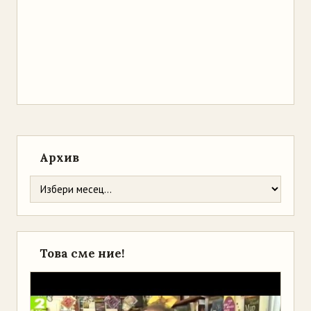
Архив
Това сме ние!