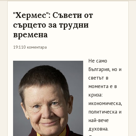
"Хермес": Съвети от
сърцето за трудни
времена
19:11
0 коментара
Не само
България, но и
светът в
момента е в
криза:
икономическа,
политическа и
най-вече
духовна.