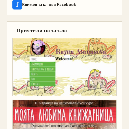
f
Книжен ъгъл във Facebook
Приятели на ъгъла