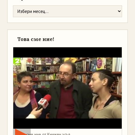
Това сме ние!
Това сме ние от Книжен ъгъл