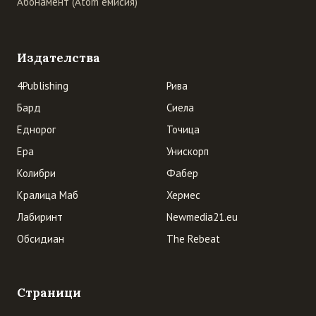
Абонамент (Atom емисия)
Издателства
4Publishing
Рива
Бард
Сиела
Еднорог
Точица
Ера
Унискорп
Колибри
Фабер
Кралица Маб
Хермес
Лабиринт
Newmedia21.eu
Обсидиан
The Rebeat
Страници