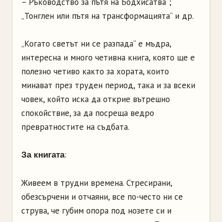
– Ръководство за пътя на Бодхисатва“;
„Тонглен или пътя на трансформацията“ и др.
„Когато светът ни се разпада“ е мъдра,
интересна и много четивна книга, която ще е
полезно четиво както за хората, които
минават през труден период, така и за всеки
човек, който иска да открие вътрешно
спокойствие, за да посреща ведро
превратностите на съдбата.
:
За книгата
Живеем в трудни времена. Стресирани,
обезсърчени и отчаяни, все по-често ни се
струва, че губим опора под нозете си и