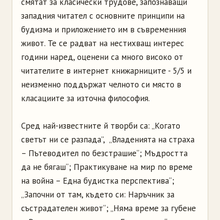
смятат за класически трудове, запознаващи
западния читател с основните принципи на
будизма и приложението им в съвременния
живот. Те се радват на нестихващ интерес
години наред, оценени са много високо от
читателите в интернет книжарниците - 5/5 и
неизменно поддържат челното си място в
класациите за източна философия.
Сред най-известните й творби са: „Когато
светът ни се разпада”, „Владенията на страха
– Пътеводител по безстрашие“; Мъдростта
да не бягаш“; Практикуване на мир по време
на война – Една будистка перспектива“;
„Започни от там, където си: Наръчник за
състрадателен живот“; „Няма време за губене