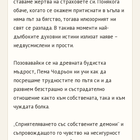
ставаме жертва на страховете си. Понякога
обаче, когато се окажем притиснати в ъгъла и
няма път за бягство, тогава илюзорният ни
свят се разпада. В такива моменти най-
дълбоките духовни истини излизат наяве –
недвусмислени и прости.
Позовавайки се на древната будистка
мъдрост, Пема Чодрьон ни учи как да
посрещаме трудностите по пътя си и да
развием безстрашно и състрадателно
отношение както към собствената, така и към
чуждата болка.
„Сприятеляването със собствените демони” и
съпровождащото го чувство на несигурност