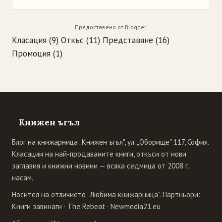
Предоставено от
Blogger
.
Класация
(9)
Откъс
(11)
Представяне
(16)
Промоция
(1)
Книжен ъгъл
Блог на книжарница „Книжен ъгъл", ул. „Оборище" 117, София.
Класации на най-продаваните книги, откъси от нови
заглавия и книжни новини — всяка седмица от 2008 г.
насам.
Носител на отличието „Любима книжарница". Партньори:
Книги завинаги
·
The Rebeat
·
Newmedia21.eu