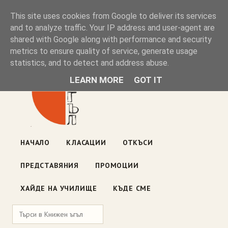
Книжен ъгъл
This site uses cookies from Google to deliver its services
and to analyze traffic. Your IP address and user-agent are
shared with Google along with performance and security
Блог на книжарницата — класации, откъси, нови книги
metrics to ensure quality of service, generate usage
ул. „Оборище" 117, София
· пон–пет 10:00–19:00 ·
statistics, and to detect and address abuse.
събота 10:00–16:00
LEARN MORE
GOT IT
НАЧАЛО
КЛАСАЦИИ
ОТКЪСИ
ПРЕДСТАВЯНИЯ
ПРОМОЦИИ
ХАЙДЕ НА УЧИЛИЩЕ
КЪДЕ СМЕ