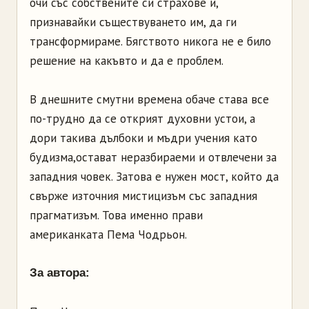
очи със собствените си страхове и,
признавайки съществуването им, да ги
трансформираме. Бягството никога не е било
решение на какъвто и да е проблем.
В днешните смутни времена обаче става все
по-трудно да се открият духовни устои, а
дори такива дълбоки и мъдри учения като
будизма,остават неразбираеми и отвлечени за
западния човек. Затова е нужен мост, който да
свърже източния мистицизъм със западния
прагматизъм. Това именно прави
американката Пема Чодрьон.
За автора: