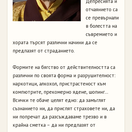
Депресията и
отчаянието са
се превърнали
в болестта на
съвремието и
хората търсят различни начини да се
предпазят от страданието.
Формите на бягство от действителността са
различни по своята форма и разрушителност:
наркотици, алкохол, пристрастеност към
компютрите, прекомерно ядене, шопинг...
Всички те обаче целят едно: да замъглят
съзнанието ни, да приспят страховете ни, да
ни попречат да разсъждаваме трезво и в
крайна сметка – да ни предпазят от