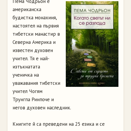
Пема Чодрьон е
американска
будистка монахиня,
настоятел на първия
тибетски манастир в
Северна Америка и
известен духовен
учител. Тя е най-
изтъкнатата
ученичка на
уважавания тибетски
учител Чогям
Трунгпа Ринпоче и
негов духовен наследник.
Книгите й са преведени на 25 езика и се