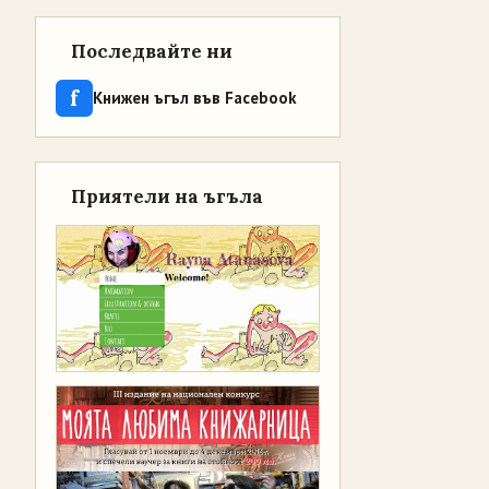
Последвайте ни
f
Книжен ъгъл във Facebook
Приятели на ъгъла