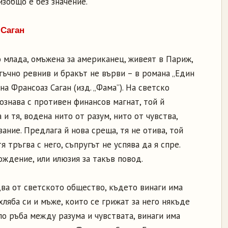
 изобщо е без значение.
 Саган
о млада, омъжена за американец, живеят в Париж,
тъчно ревнив и бракът не върви – в романа „Един
на Франсоаз Саган (изд. „Фама”). На светско
ознава с противен финансов магнат, той й
и тя, водена нито от разум, нито от чувства,
вание. Предлага й нова среща, тя не отива, той
тя тръгва с него, съпругът не успява да я спре.
ождение, или илюзия за такъв повод.
два от светското общество, където винаги има
хляба си и мъже, които се грижат за него някъде
по ръба между разума и чувствата, винаги има