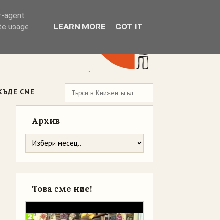
er-agent
LEARN MORE
GOT IT
ate usage
КЪДЕ СМЕ
Архив
Това сме ние!