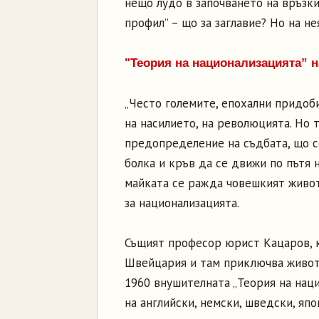
нещо лудо в започването на връзки
профил” – що за заглавие? Но на не
"Теория на национализацията” 
„Често големите, епохални придоб
на насилието, на революцията. Но т
предопределение на съдбата, що се
болка и кръв да се движи по пътя н
майката се ражда човешкият живот”
за национализацията.
Същият професор юрист Кацаров, к
Швейцария и там приключва живота
1960 внушителната „Теория на наци
на английски, немски, шведски, япо