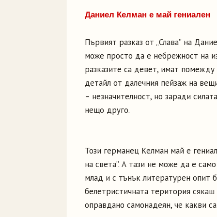
Даниел Келман е май гениален
Първият разказ от „Слава” на Дани
може просто да е небрежност на изд
разказите са девет, имат помежду
детайл от далечния пейзаж на вещит
– незначителност, но заради силат
нещо друго.
Този германец Келман май е гениа
на света”. А тази не може да е сам
млад и с тънък литературен опит б
белетристичната територия сякаш 
оправдано самонадеян, че какви са 