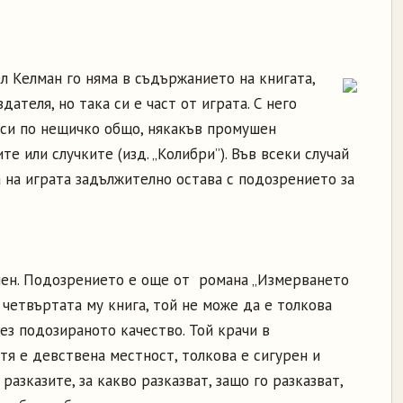
ел Келман го няма в съдържанието на книгата,
ателя, но така си е част от играта. С него
 си по нещичко общо, някакъв промушен
е или случките (изд. „Колибри”). Във всеки случай
а на играта задължително остава с подозрението за
лен. Подозрението е още от романа „Измерването
о четвъртата му книга, той не може да е толкова
ез подозираното качество. Той крачи в
тя е девствена местност, толкова е сигурен и
разказите, за какво разказват, защо го разказват,