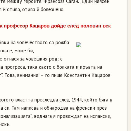
те между героите. Франсоаз Саган. „Един неясен
я й отива, отива й болезнено.
на професор Кацаров дойде след половин век
ивки на човечеството са рожба
ова е, може би,
 отнася за човешкия род: с
а прогреса, така както с болката и кръвта на
. Това, внимание! – го пише Константин Кацаров
огото властта преследва след 1944, който бяга в
 си. Там написва и обнародва на френски през
онализацията”, веднага я превеждат на испански,
нски.