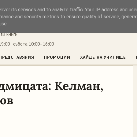
iver its services and to analyze traffic. Your IP address and us
ъл
mance and security metrics to ensure quality of service, gener
use.
ови книги
9:00 · събота 10:00–16:00
ПРЕДСТАВЯНИЯ
ПРОМОЦИИ
ХАЙДЕ НА УЧИЛИЩЕ
едмицата: Келман,
ров