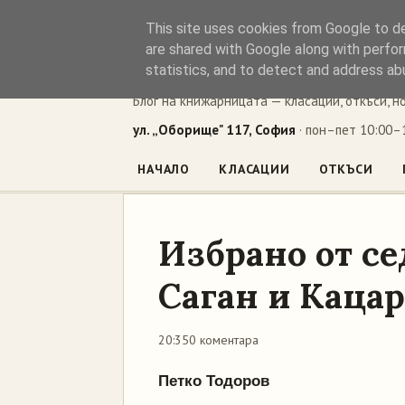
This site uses cookies from Google to del
Книжен ъг
are shared with Google along with perfor
statistics, and to detect and address ab
Блог на книжарницата — класации, откъси, н
ул. „Оборище" 117, София
· пон–пет 10:00–1
НАЧАЛО
КЛАСАЦИИ
ОТКЪСИ
Избрано от с
Саган и Каца
20:35
0 коментара
Петко Тодоров