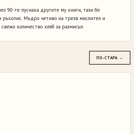
През 90-те пуснаха другите му книги, тази бе
ия ръкопис. Мъдро четиво на трезв мислител и
свежо количество хляб за размисъл.
ПО-СТАРА →