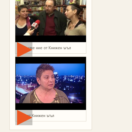
Това сме ние от Книжен ъгъл
Мая от Книжен ъгъл