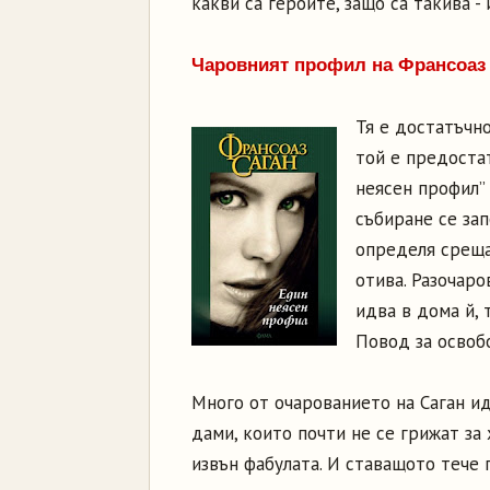
какви са героите, защо са такива -
Чаровният профил на Франсоаз
Тя е достатъчн
той е предоста
неясен профил” 
събиране се зап
определя среща 
отива. Разочаро
идва в дома й, 
Повод за освоб
Много от очарованието на Саган и
дами, които почти не се грижат за 
извън фабулата. И ставащото тече 