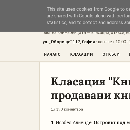
This site uses cookies from Google to del
Книжен ъг
are shared with Google along with perfor
statistics, and to detect and address ab
Блог на книжарницата — класации, откъси, н
ул. „Оборище" 117, София
· пон–пет 10:00–1
НАЧАЛО
КЛАСАЦИИ
ОТКЪСИ
Класация "Кн
продавани кни
13:19
0 коментара
1
. Исабел Алиенде.
Островът под 