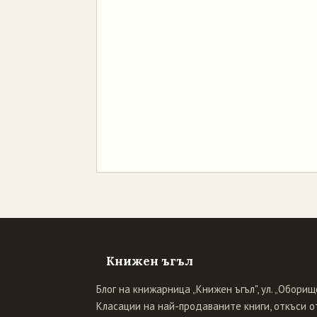
Книжен ъгъл
Блог на книжарница „Книжен ъгъл", ул. „Оборище
Класации на най-продаваните книги, откъси от