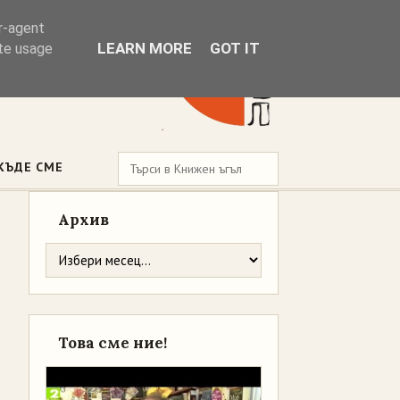
er-agent
LEARN MORE
GOT IT
ate usage
КЪДЕ СМЕ
Архив
Това сме ние!