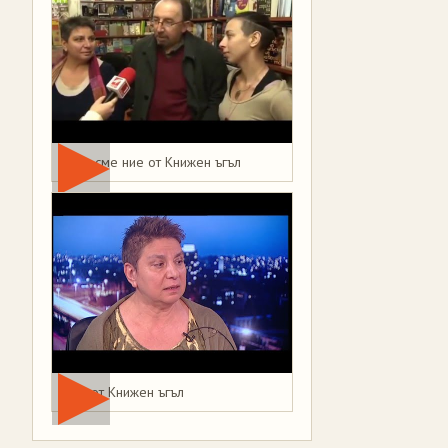
Това сме ние от Книжен ъгъл
Мая от Книжен ъгъл