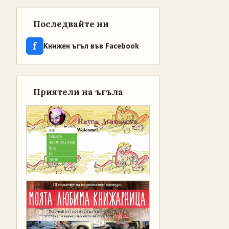
Последвайте ни
f
Книжен ъгъл във Facebook
Приятели на ъгъла