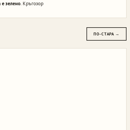
 е зелено
. Кръгозор
ПО-СТАРА →