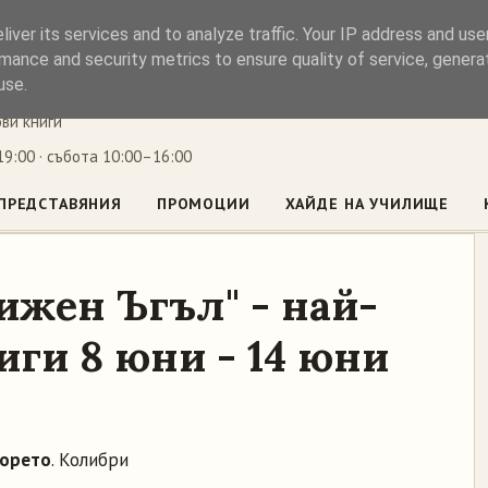
iver its services and to analyze traffic. Your IP address and us
ъл
mance and security metrics to ensure quality of service, gener
use.
ови книги
9:00 · събота 10:00–16:00
ПРЕДСТАВЯНИЯ
ПРОМОЦИИ
ХАЙДЕ НА УЧИЛИЩЕ
ижен Ъгъл" - най-
ги 8 юни - 14 юни
морето
. Колибри