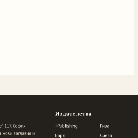
Издателства
" 117, София.
4Publishing
Рива
 нови заглавия и
Бард
Сиела