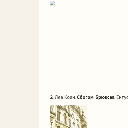
2
. Леа Коен.
Сбогом, Брюксел
. Енту