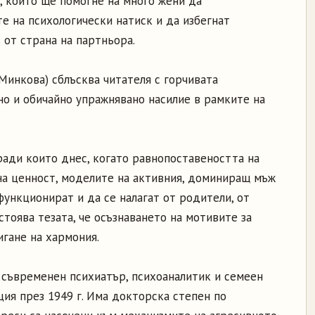
, който ще помогне на много жени да
 на психологически натиск и да избегнат
 от страна на партньора.
Минкова) сблъсква читателя с горчивата
но и обичайно упражнявано насилие в рамките на
ради които днес, когато равнопоставеността на
вна ценност, моделите на активния, доминиращ мъж
ункционират и да се налагат от родители, от
стоява тезата, че осъзнаването на мотивите за
игане на хармония.
съвременен психиатър, психоаналитик и семеен
ия през 1949 г. Има докторска степен по