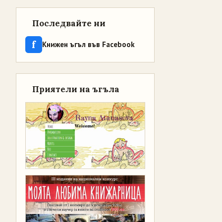
Последвайте ни
f
Книжен ъгъл във Facebook
Приятели на ъгъла