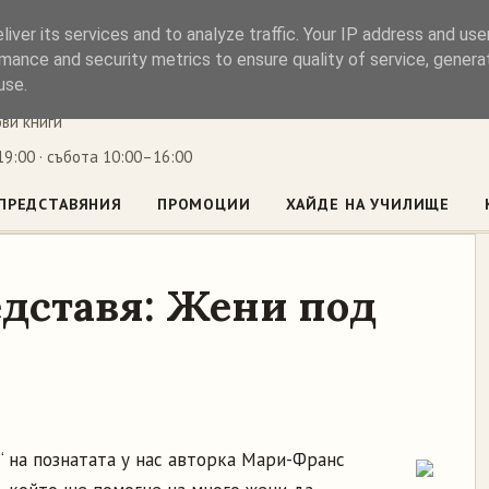
iver its services and to analyze traffic. Your IP address and us
ъл
mance and security metrics to ensure quality of service, gener
use.
ови книги
9:00 · събота 10:00–16:00
ПРЕДСТАВЯНИЯ
ПРОМОЦИИ
ХАЙДЕ НА УЧИЛИЩЕ
едставя: Жени под
“ на познатата у нас авторка Мари-Франс