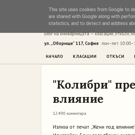
This site uses cookies from Google to del
Книжен ъг
are shared with Google along with perfor
statistics, and to detect and address ab
Блог на книжарницата — класации, откъси, н
ул. „Оборище" 117, София
· пон–пет 10:00–1
НАЧАЛО
КЛАСАЦИИ
ОТКЪСИ
"Колибри" пр
влияние
12:49
0 коментара
Излиза от печат „Жени под влияние