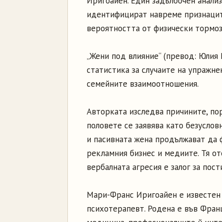
Иригоайен. Един задълбочен анализ
идентифицират навреме признаците
вероятността от физически тормоз
„Жени под влияние“ (превод: Юлия 
статистика за случаите на упражне
семейните взаимоотношения.
Авторката изследва причините, по
половете се заявява като безусло
и пасивната жена продължават да ф
рекламния бизнес и медиите. Тя от
вербалната агресия е залог за пост
Мари-Франс Иригоайен е известен 
психотерапевт. Родена е във Франц