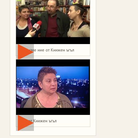
Това сме ние от Книжен ъгъл
Мая от Книжен ъгъл