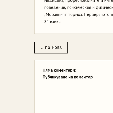
медицина, професионалните й инте
поведение, психическия и физическ
„Моралният тормоз. Перверзното н
24 езика.
← ПО-НОВА
Няма коментари:
Публикуване на коментар