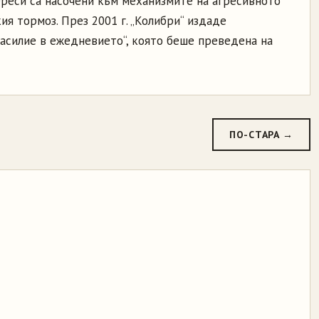
реси са насочени към механизмите на агресивното
ия тормоз. През 2001 г. „Колибри“ издаде
асилие в ежедневието“, която беше преведена на
ПО-СТАРА →