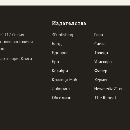
Издателства
" 117, София.
4Publishing
Рива
 нови заглавия и
Бард
Сиела
ам.
Еднорог
Точица
Партньори:
Книги
Ера
Унискорп
Колибри
Фабер
Кралица Маб
Хермес
Лабиринт
Newmedia21.eu
Обсидиан
The Rebeat