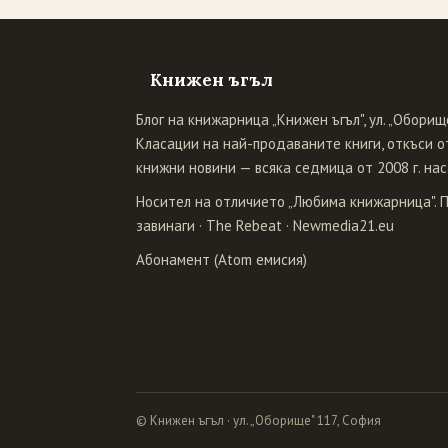
Книжен ъгъл
Блог на книжарница „Книжен ъгъл", ул. „Оборище
Класации на най-продаваните книги, откъси от
книжни новини — всяка седмица от 2008 г. нас
Носител на отличието „Любима книжарница". 
завинаги
·
The Rebeat
·
Newmedia21.eu
Абонамент (Atom емисия)
© Книжен ъгъл · ул. „Оборище" 117, София