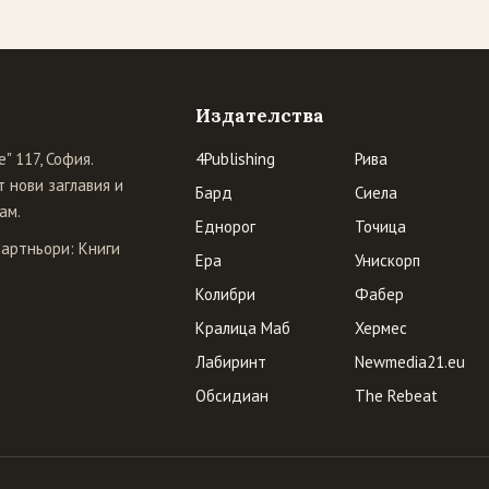
Издателства
" 117, София.
4Publishing
Рива
 нови заглавия и
Бард
Сиела
ам.
Еднорог
Точица
Партньори:
Книги
Ера
Унискорп
Колибри
Фабер
Кралица Маб
Хермес
Лабиринт
Newmedia21.eu
Обсидиан
The Rebeat