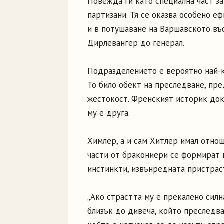
Повежда ги като специална част за
партизани. Тя се оказва особено еф
и в потушаване на Варшавското въс
Дирлевангер до генерал.
Подразделението е вероятно най-
То било обект на преследване, пре
жестокост. Френският историк док
му е друга.
Химлер, а и сам Хитлер имал отно
части от бракониери се формират в
инстинкти, извънредната пристрас
„Ако страстта му е прекалено силна
близък до дивеча, който преследва