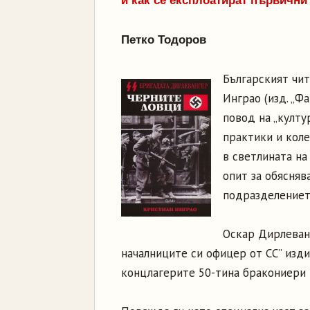
и как се експлоатират първични
Петко Тодоров
Българският чит
Инграо (изд. „Ф
повод на „култу
практики и кол
в светлината на
опит за обясняв
подразделениет
Оскар Дирлеванг
началниците си офицер от СС” изди
концлагерите 50-тина бракониери и