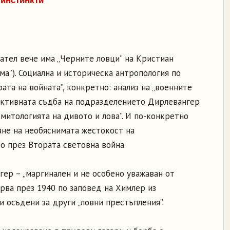
 инстинкти
ател вече има „Черните ловци” на Кристиан
ама”). Социална и историческа антропология по
рата на войната”, конкретно: анализ на „военните
ективната съдба на подразделението Дирлевангер
 митологията на дивото и лова”. И по-конкретно
ане на необяснимата жестокост на
о през Втората световна война.
ер – „маргинален и не особено уважаван от
рва през 1940 по заповед на Химлер из
 осъдени за други „ловни престъпления”.