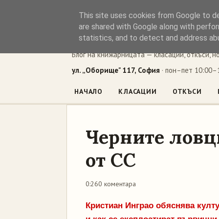
This site uses cookies from Google to del
Книжен ъг
are shared with Google along with perfor
statistics, and to detect and address ab
Блог на книжарницата — класации, откъси, н
ул. „Оборище" 117, София
· пон–пет 10:00–1
НАЧАЛО
КЛАСАЦИИ
ОТКЪСИ
Черните ловц
от СС
0:26
0 коментара
Кристиан Инграо обяснява култу