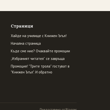
Страници
Хайде на училище с Книжен Ъгъл!
Начална страница
Къде сме ние? Очаквайте промоции
„Избраният читател” се завръща
Промоция! "Трите трола" гостуват в
"Книжен Ъгъл". И обратно
Предоставено от Blogger