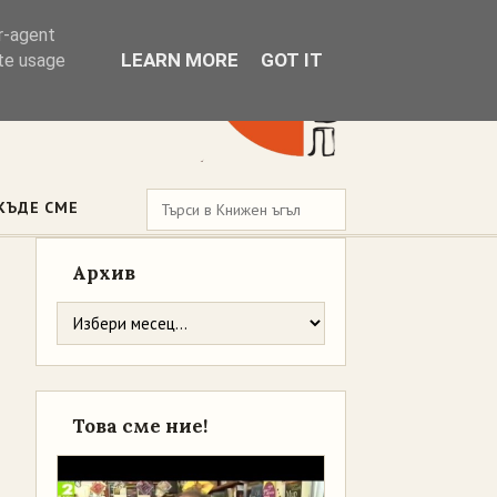
er-agent
LEARN MORE
GOT IT
ate usage
КЪДЕ СМЕ
Архив
Това сме ние!