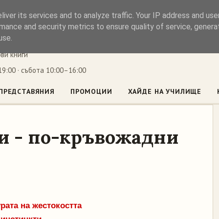
iver its services and to analyze traffic. Your IP address and us
ъл
mance and security metrics to ensure quality of service, gener
use.
ови книги
9:00 · събота 10:00–16:00
ПРЕДСТАВЯНИЯ
ПРОМОЦИИ
ХАЙДЕ НА УЧИЛИЩЕ
и - по-кръвожадни
рата на жестокостта