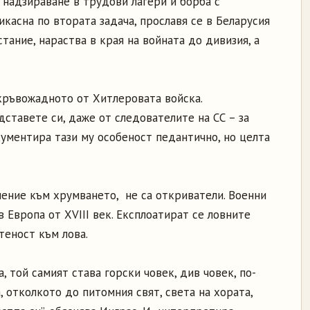
 надзираване в трудови лагери и борба с
икасна по втората задача, прославя се в Беларусия
тание, нараства в края на войната до дивизия, а
кръвожадното от Хитлеровата войска.
дставете си, даже от следователите на СС – за
ументира тази му особеност педантично, но целта
шение към хрумването, не са откриватели. Военни
 Европа от XVIII век. Експлоатират се ловните
теност към лова.
, той самият става горски човек, див човек, по-
, отколкото до питомния свят, света на хората,