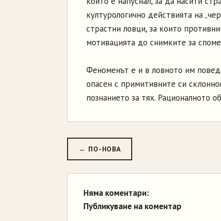
който е напуснал, за да насити ст
културологично действията на „че
страстни ловци, за които противни
мотивацията до снимките за спомен
Феноменът е и в ловното им поведе
опасен с примитивните си склоннос
познанието за тях. Рационалното о
← ПО-НОВА
Няма коментари:
Публикуване на коментар