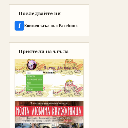
Последвайте ни
f
Книжен ъгъл във Facebook
Приятели на ъгъла