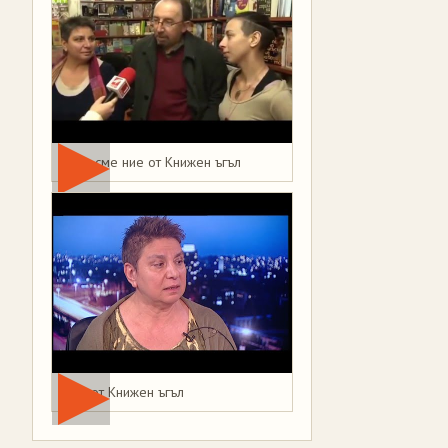
Това сме ние от Книжен ъгъл
Мая от Книжен ъгъл