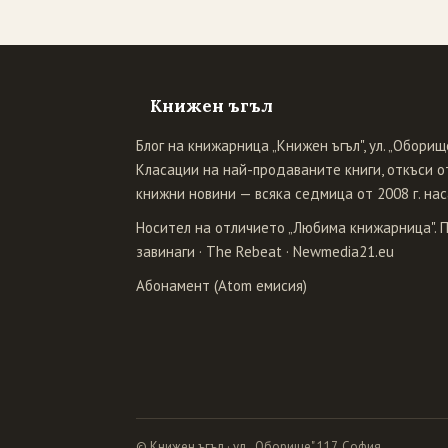
Книжен ъгъл
Блог на книжарница „Книжен ъгъл", ул. „Оборище
Класации на най-продаваните книги, откъси от
книжни новини — всяка седмица от 2008 г. нас
Носител на отличието „Любима книжарница". 
завинаги
·
The Rebeat
·
Newmedia21.eu
Абонамент (Atom емисия)
© Книжен ъгъл · ул. „Оборище" 117, София