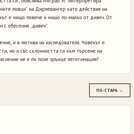
растта си”, обяснява Инграо. И интерпретира
рните ловци” на Дирлевангер като действия на
кът е нищо повече и нищо по-малко от дивеч. От
 с обесения „дивеч”.
ние, и в мотива на изследователя. Човекът е
ти, но и със склонността си към търсене на
бяснение не е ли поне зрънце легитимация?
ПО-СТАРА →