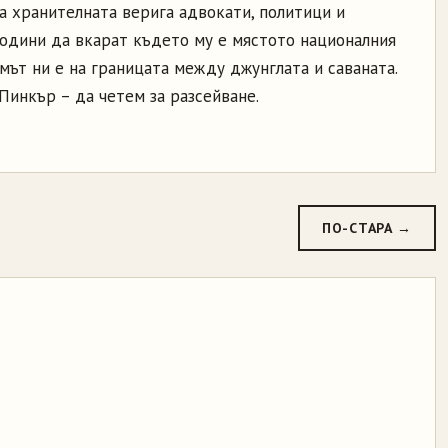
на хранителната верига адвокати, политици и
години да вкарат където му е мястото националния
умът ни е на границата между джунглата и саваната.
Пинкър – да четем за разсейване.
ПО-СТАРА →