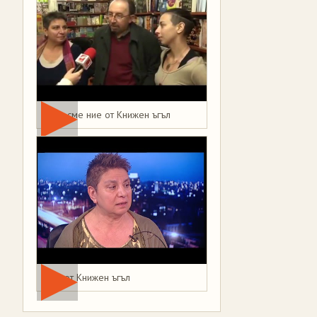
Това сме ние от Книжен ъгъл
Мая от Книжен ъгъл