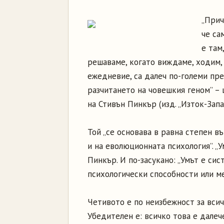
„Прич
че са
е там
решаваме, когато виждаме, ходим,
ежедневие, са далеч по-големи пр
разчитането на човешкия геном” – 
на Стивън Пинкър (изд. „Изток-Запа
Той „се основава в равна степен в
и на еволюционната психология”. „У
Пинкър. И по-засукано: „Умът е сис
психологически способности или м
Четивото е по неизбежност за вси
Убедителен е: всичко това е далече