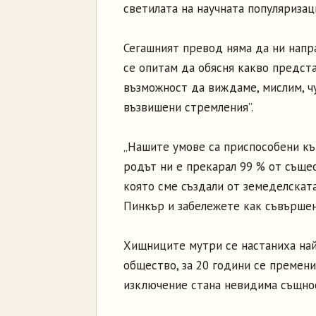
светилата на научната популяризаци
Сегашният превод няма да ни напр
се опитам да обясня какво предста
възможност да виждаме, мислим, ч
възвишени стремления”.
„Нашите умове са приспособени къ
родът ни е прекарал 99 % от същес
която сме създали от земеделскат
Пинкър и забележете как съвършен
Хищниците мутри се настаниха най
общество, за 20 години се премен
изключение стана невидима същно