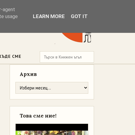
er-agent
LEARN MORE
GOT IT
ate usage
КЪДЕ СМЕ
Архив
Това сме ние!