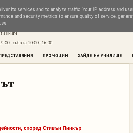
iver its services and to analyze traffic. Your IP address and us
ъл
mance and security metrics to ensure quality of service, gener
use.
ови книги
9:00 · събота 10:00–16:00
ПРЕДСТАВЯНИЯ
ПРОМОЦИИ
ХАЙДЕ НА УЧИЛИЩЕ
мът
 дейности, според Стивън Пинкър