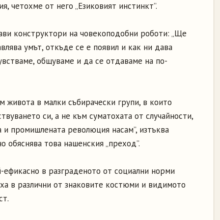
я, четохме от него „Езиковият инстинкт”.
ави конструктори на човекоподобни роботи: „Ще
влява умът, откъде се е появил и как ни дава
увстваме, общуваме и да се отдаваме на по-
м живота в малки събирачески групи, в които
твуването си, а не към суматохата от случайности,
а и промишлената революция насам”, изтъква
о обяснява това нашенския „преход”.
-ефикасно в разграденото от социални норми
иха в различни от знаковите костюми и видимото
ст.