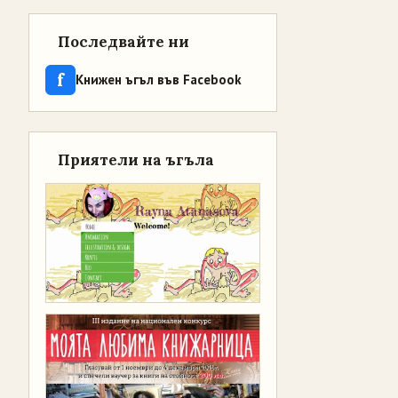
Последвайте ни
f
Книжен ъгъл във Facebook
Приятели на ъгъла