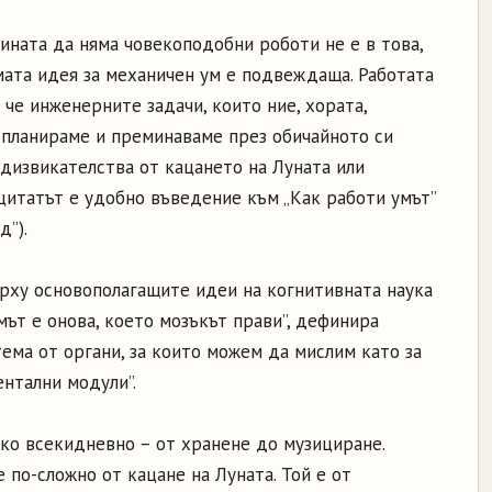
ината да няма човекоподобни роботи не е в това,
мата идея за механичен ум е подвеждаща. Работата
, че инженерните задачи, които ние, хората,
 планираме и преминаваме през обичайното си
едизвикателства от кацането на Луната или
цитатът е удобно въведение към „Как работи умът”
д”).
ърху основополагащите идеи на когнитивната наука
мът е онова, което мозъкът прави”, дефинира
тема от органи, за които можем да мислим като за
ентални модули”.
чко всекидневно – от хранене до музициране.
 по-сложно от кацане на Луната. Той е от