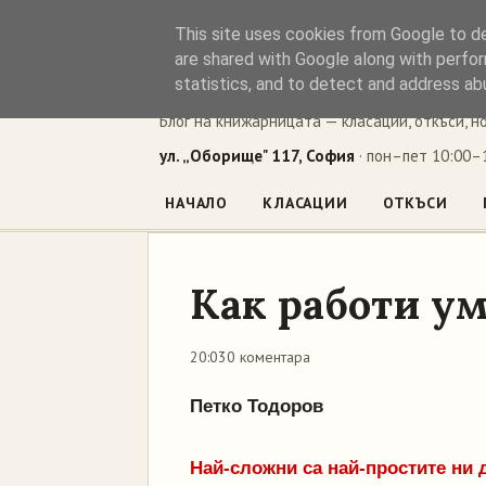
This site uses cookies from Google to del
Книжен ъг
are shared with Google along with perfor
statistics, and to detect and address ab
Блог на книжарницата — класации, откъси, н
ул. „Оборище" 117, София
· пон–пет 10:00–1
НАЧАЛО
КЛАСАЦИИ
ОТКЪСИ
Как работи у
20:03
0 коментара
Петко Тодоров
Най-сложни са най-простите ни