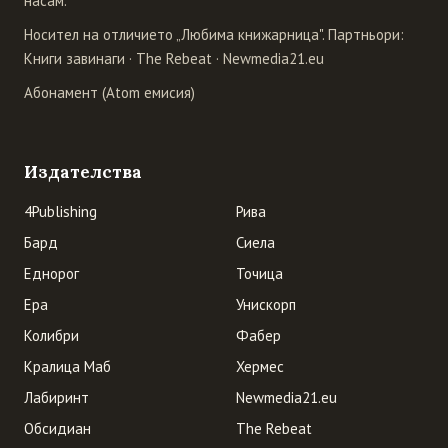
насам.
Носител на отличието „Любима книжарница". Партньори:
Книги завинаги
·
The Rebeat
·
Newmedia21.eu
Абонамент (Atom емисия)
Издателства
4Publishing
Рива
Бард
Сиела
Еднорог
Точица
Ера
Унискорп
Колибри
Фабер
Кралица Маб
Хермес
Лабиринт
Newmedia21.eu
Обсидиан
The Rebeat