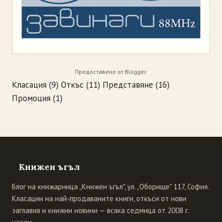
Предоставено от
Blogger
.
Класация
(9)
Откъс
(11)
Представяне
(16)
Промоция
(1)
Книжен ъгъл
Блог на книжарница „Книжен ъгъл", ул. „Оборище" 117, София.
Класации на най-продаваните книги, откъси от нови
заглавия и книжни новини — всяка седмица от 2008 г.