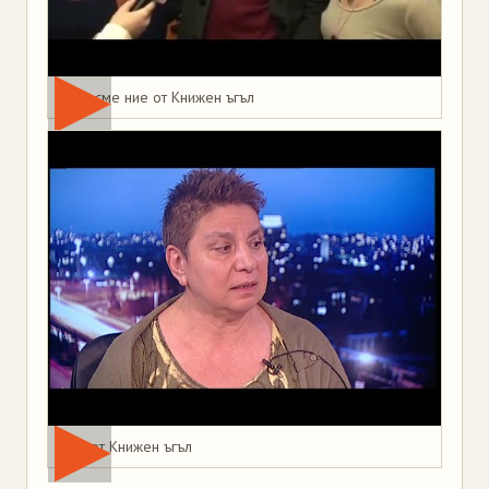
Това сме ние от Книжен ъгъл
Мая от Книжен ъгъл