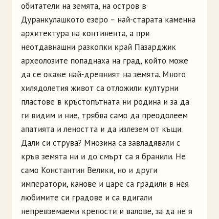
обитатели на земята, на остров в
Дуранкулашкото езеро – най-старата каменна
архитектура на континента, а при
неотдавнашни разкопки край Пазарджик
археолозите попаднаха на град, който може
да се окаже най-древният на земята. Много
хилядолетия живот са отложили културни
пластове в кръстопътната ни родина и за да
ги видим и ние, трябва само да преодолеем
апатията и леността и да излезем от къщи.
Дали си струва? Мнозина са завладявали с
кръв земята ни и до смърт са я бранили. Не
само Константин Велики, но и други
императори, канове и царе са градили в нея
любимите си градове и са вдигали
непревземаеми крепости и валове, за да не я