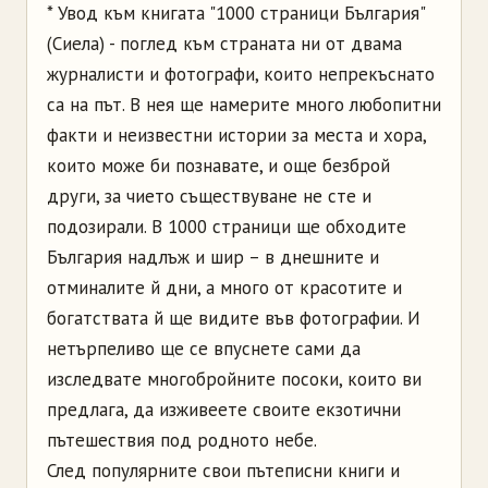
* Увод към книгата "1000 страници България"
(Сиела) - поглед към страната ни от двама
журналисти и фотографи, които непрекъснато
са на път. В нея ще намерите много любопитни
факти и неизвестни истории за места и хора,
които може би познавате, и още безброй
други, за чието съществуване не сте и
подозирали. В 1000 страници ще обходите
България надлъж и шир – в днешните и
отминалите й дни, а много от красотите и
богатствата й ще видите във фотографии. И
нетърпеливо ще се впуснете сами да
изследвате многобройните посоки, които ви
предлага, да изживеете своите екзотични
пътешествия под родното небе.
След популярните свои пътеписни книги и