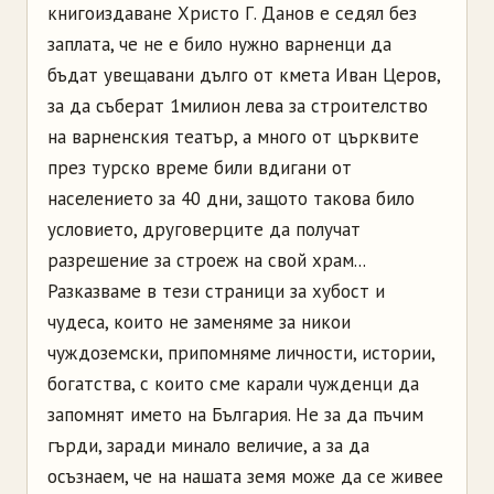
книгоиздаване Христо Г. Данов е седял без
заплата, че не е било нужно варненци да
бъдат увещавани дълго от кмета Иван Церов,
за да съберат 1милион лева за строителство
на варненския театър, а много от църквите
през турско време били вдигани от
населението за 40 дни, защото такова било
условието, друговерците да получат
разрешение за строеж на свой храм...
Разказваме в тези страници за хубост и
чудеса, които не заменяме за никои
чуждоземски, припомняме личности, истории,
богатства, с които сме карали чужденци да
запомнят името на България. Не за да пъчим
гърди, заради минало величие, а за да
осъзнаем, че на нашата земя може да се живее