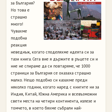
за България?
Но това е
страшно
много!
Чувахме
подобна
реакция
неведнъж, когато споделяхме идеята си за
тази книга. Сега вие я държите в ръцете си и
ние не спираме да си повтаряме, че 1000
страници за България се оказаха страшно
малко. Нещо подобно си казахме преди
няколко години, когато наред с книгите ни за
Индия, Китай, Южна Америка и всевъзможни
свети места на четири континента, излезе и
томчето, в което бяхме събрали най-