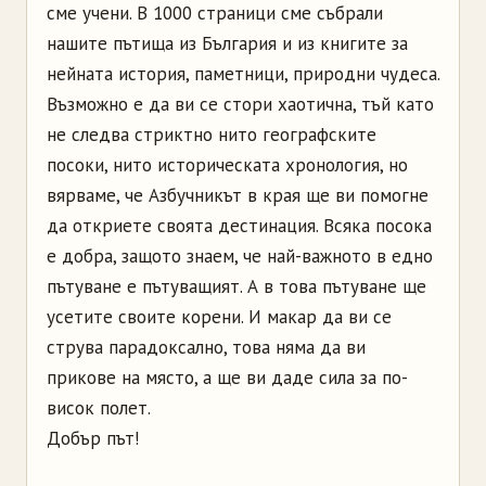
сме учени. В 1000 страници сме събрали
нашите пътища из България и из книгите за
нейната история, паметници, природни чудеса.
Възможно е да ви се стори хаотична, тъй като
не следва стриктно нито географските
посоки, нито историческата хронология, но
вярваме, че Азбучникът в края ще ви помогне
да откриете своята дестинация. Всяка посока
е добра, защото знаем, че най-важното в едно
пътуване е пътуващият. А в това пътуване ще
усетите своите корени. И макар да ви се
струва парадоксално, това няма да ви
прикове на място, а ще ви даде сила за по-
висок полет.
Добър път!