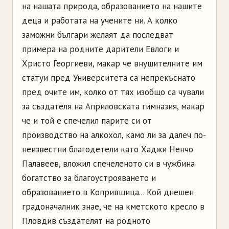
на нашата природа, образованието на нашите
деца и работата на учените ни. А колко
заможни българи желаят да последват
примера на родните дарители Евлоги и
Христо Георгиеви, макар че внушителните им
статуи пред Университета са непрекъснато
пред очите им, колко от тях изобщо са чували
за създателя на Априловската гимназия, макар
че и той е спечелил парите си от
производство на алкохол, камо ли за далеч по-
неизвестни благодетели като Хаджи Ненчо
Палавеев, вложил спечеленото си в чужбина
богатство за благоустрояването и
образованието в Копривщица... Кой днешен
градоначалник знае, че на кметското кресло в
Пловдив създателят на родното