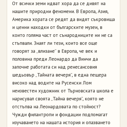
От всички земи идват хора да се дивят на
нашите природни феномени. В Европа, Азия,
Америка хората се редят да видят съкровища
и ценни находки от българските музеи, в
които голяма част от сънародниците ни не са
стъпвали. Знаят ли тези, които все още
говорят за „влизане” в Европа, че век и
половина преди Леонардо да Винчи да
започне работата си над ренесансовия
шедьовър „Тайната вечеря”, в една пещера
високо над водите на Русенски Лом
неизвестен художник от Търновската школа е
нарисувал своята „Тайна вечеря”, която не
отстъпва на Леонардовата по стойност?
Чужди филантропи и фондации подпомагат
изучаването на нашата история и опазването