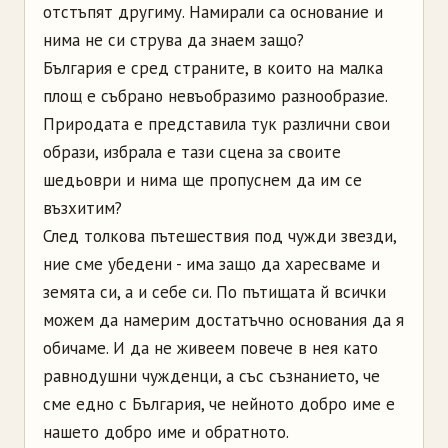
отстъпят другиму. Намирали са основание и
нима не си струва да знаем защо?
България е сред страните, в които на малка
площ е събрано невъобразимо разнообразие.
Природата е представила тук различни свои
образи, избрала е тази сцена за своите
шедьоври и нима ще пропуснем да им се
възхитим?
След толкова пътешествия под чужди звезди,
ние сме убедени - има защо да харесваме и
земята си, а и себе си. По пътищата й всички
можем да намерим достатъчно основания да я
обичаме. И да не живеем повече в нея като
равнодушни чужденци, а със съзнанието, че
сме едно с България, че нейното добро име е
нашето добро име и обратното.