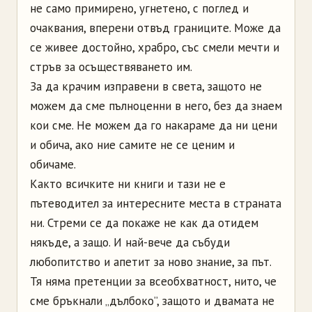
не само примирено, угнетено, с поглед и
очаквания, вперени отвъд границите. Може да
се живее достойно, храбро, със смели мечти и
стръв за осъществяването им.
За да крачим изправени в света, защото не
можем да сме пълноценни в него, без да знаем
кои сме. Не можем да го накараме да ни цени
и обича, ако ние самите не се ценим и
обичаме.
Както всичките ни книги и тази не е
пътеводител за интересните места в страната
ни. Стреми се да покаже не как да отидем
някъде, а защо. И най-вече да събуди
любопитство и апетит за ново знание, за път.
Тя няма претенции за всеобхватност, нито, че
сме бръкнали „дълбоко”, защото и двамата не