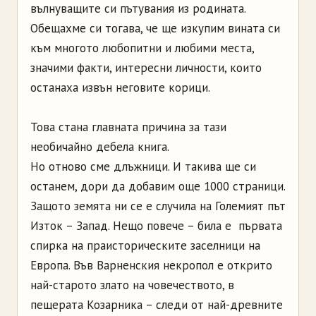
вълнуващите си пътувания из родината.
Обещахме си тогава, че ще изкупим вината си
към многото любопитни и любими места,
значими факти, интересни личности, които
останаха извън неговите корици.
Това стана главната причина за тази
необичайно дебела книга.
Но отново сме длъжници. И такива ще си
останем, дори да добавим още 1000 страници.
Защото земята ни се е случила на Големият път
Изток – Запад. Нещо повече – била е първата
спирка на праисторическите заселници на
Европа. Във Варненския некропол е открито
най-старото злато на човечеството, в
пещерата Козарника – следи от най-древните