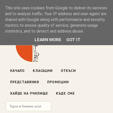
Книжен ъгъл
This site uses cookies from Google to deliver its services
and to analyze traffic. Your IP address and user-agent are
shared with Google along with performance and security
Блог на книжарницата — класации, откъси, нови книги
metrics to ensure quality of service, generate usage
ул. „Оборище" 117, София
· пон–пет 10:00–19:00 ·
statistics, and to detect and address abuse.
събота 10:00–16:00
LEARN MORE
GOT IT
НАЧАЛО
КЛАСАЦИИ
ОТКЪСИ
ПРЕДСТАВЯНИЯ
ПРОМОЦИИ
ХАЙДЕ НА УЧИЛИЩЕ
КЪДЕ СМЕ