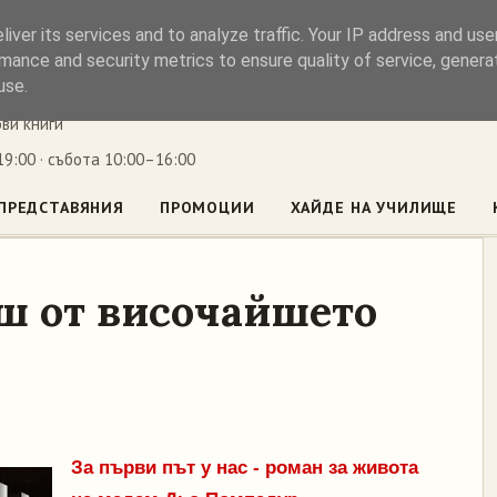
iver its services and to analyze traffic. Your IP address and us
ъл
mance and security metrics to ensure quality of service, gener
use.
ови книги
9:00 · събота 10:00–16:00
ПРЕДСТАВЯНИЯ
ПРОМОЦИИ
ХАЙДЕ НА УЧИЛИЩЕ
ш от височайшето
За първи път у нас - роман за живота