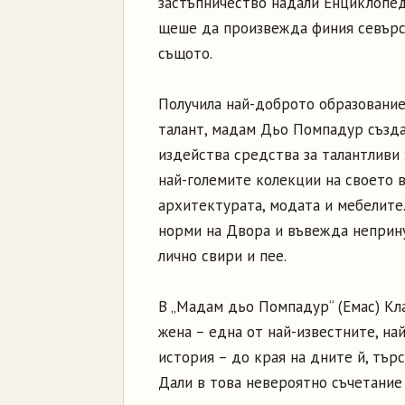
застъпничество надали Енциклопед
щеше да произвежда финия севърс
същото.
Получила най-доброто образование
талант, мадам Дьо Помпадур създав
издейства средства за талантливи 
най-големите колекции на своето в
архитектурата, модата и мебелите.
норми на Двора и въвежда неприну
лично свири и пее.
В „Мадам дьо Помпадур“ (Емас) Кл
жена – една от най-известните, н
история – до края на дните й, тър
Дали в това невероятно съчетание 