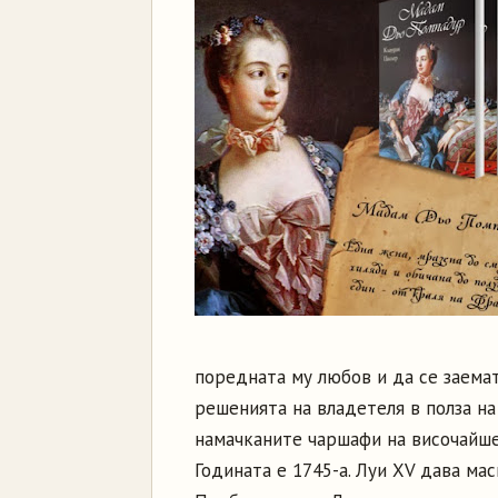
поредната му любов и да се заемат
решенията на владетеля в полза на
намачканите чаршафи на височайше
Годината е 1745-а. Луи XV дава ма