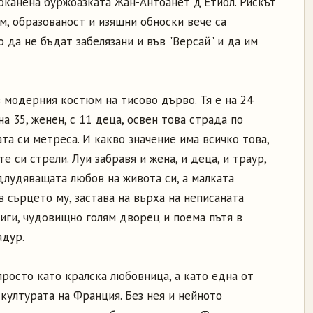
канена буржоазката Жан-Антоанет д'Етиол. Рискът
ум, образованост и изящни обноски вече са
 да не бъдат забелязани и във "Версай" и да им
в модерния костюм на тисово дърво. Тя е на 24
на 35, женен, с 11 деца, освен това страда по
а си метреса. И какво значение има всичко това,
 си стрели. Луи забравя и жена, и деца, и траур,
одлудяващата любов на живота си, а малката
в сърцето му, застава на върха на неписаната
иги, чудовищно голям дворец и поема пътя в
адур.
 просто като кралска любовница, а като една от
 културата на Франция. Без нея и нейното