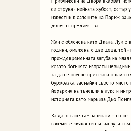
Приближени на Двора вкарват непо
си струва - нейната хубост, остър 
известни в салоните на Париж, защо
донесат предимства.
Жан е облечена като Диана, Луи е 
години, омъжена, с две деца, той - 
преждевременната загуба на младат
когато богинята изпрати невидимите
за да се впусне презглава в най-п
буржоазка, заемайки своето място 
йерархия на тънещия в лукс и интр
историята като маркиза Дьо Помп
За да остане там завинаги – но не
големите личности със заслуги към