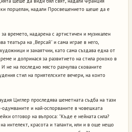
ията щеше да види бял свят, надали Франция
ки порцелан, надали Просвещението щеше да е
 за времето, надарена с артистичен и музикален
а театъра на „Версай” и сама играе в него,
художници и занаятчии, като сама създава една от
реме и допринася за развитието на стила рококо в
 И не на последно място разчупва скованите
дения стил на приятелските вечери, на които
аудия Циглер проследява шеметната съдба на тази
ай-одумваните и най-оспорваните в човешката
сейки отговор на въпроса: "Къде е нейната сила?
на интелект, красота и таланти, или и в още нещо