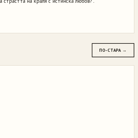
а страстта на краля с истинска любов?".
ПО-СТАРА →