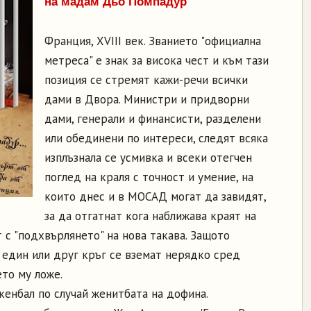
на мадам Дьо Помпадур
Франция, XVIII век. Званието "официална
метреса" е знак за висока чест и към тази
позиция се стремят кажи-речи всички
дами в Двора. Министри и придворни
дами, генерали и финансисти, разделени
или обединени по интереси, следят всяка
изплъзнала се усмивка и всеки отегчен
поглед на краля с точност и умение, на
които днес и в МОСАД могат да завидят,
за да отгатнат кога наближава краят на
 с "подхвърлянето" на нова такава. Защото
 един или друг кръг се вземат нерядко сред
то му ложе.
скенбал по случай женитбата на дофина.