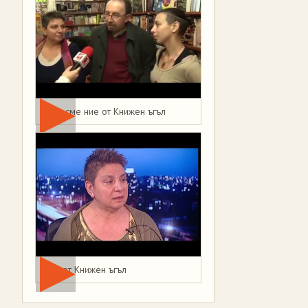
Това сме ние от Книжен ъгъл
Мая от Книжен ъгъл