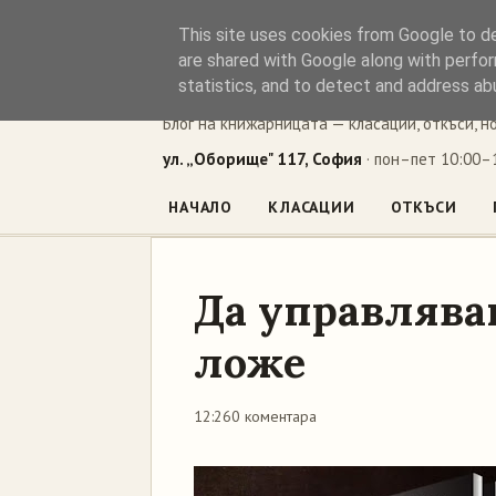
This site uses cookies from Google to del
Книжен ъг
are shared with Google along with perfor
statistics, and to detect and address ab
Блог на книжарницата — класации, откъси, н
ул. „Оборище" 117, София
· пон–пет 10:00–1
НАЧАЛО
КЛАСАЦИИ
ОТКЪСИ
Да управлява
ложе
12:26
0 коментара