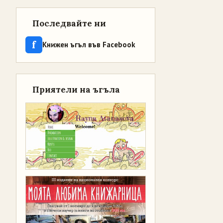
Последвайте ни
f
Книжен ъгъл във Facebook
Приятели на ъгъла