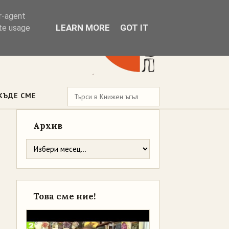
er-agent
LEARN MORE
GOT IT
ate usage
КЪДЕ СМЕ
Архив
Това сме ние!