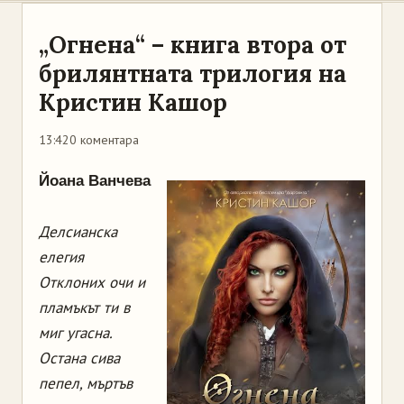
„Огнена“ – книга втора от
брилянтната трилогия на
Кристин Кашор
13:42
0 коментара
Йоана Ванчева
Делсианска
елегия
Отклоних очи и
пламъкът ти в
миг угасна.
Остана сива
пепел, мъртъв