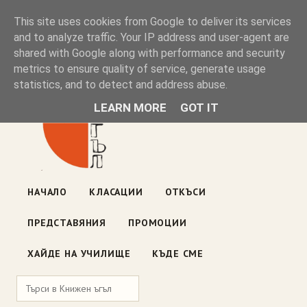
Книжен ъгъл
This site uses cookies from Google to deliver its services
and to analyze traffic. Your IP address and user-agent are
shared with Google along with performance and security
Блог на книжарницата — класации, откъси, нови книги
metrics to ensure quality of service, generate usage
ул. „Оборище" 117, София
· пон–пет 10:00–19:00 ·
statistics, and to detect and address abuse.
събота 10:00–16:00
LEARN MORE
GOT IT
НАЧАЛО
КЛАСАЦИИ
ОТКЪСИ
ПРЕДСТАВЯНИЯ
ПРОМОЦИИ
ХАЙДЕ НА УЧИЛИЩЕ
КЪДЕ СМЕ