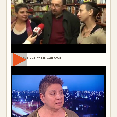
Това сме ние от Книжен ъгъл