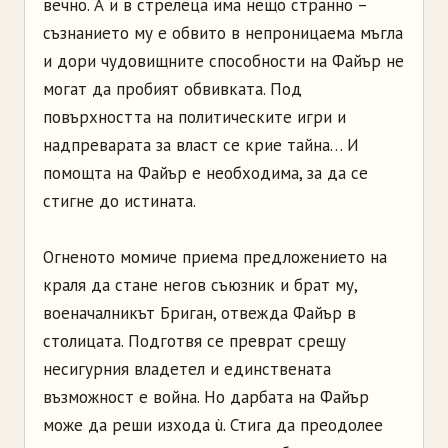
вечно. А и в стрелеца има нещо странно –
съзнанието му е обвито в непроницаема мъгла
и дори чудовищните способности на Файър не
могат да пробият обвивката. Под
повърхността на политическите игри и
надпреварата за власт се крие тайна… И
помощта на Файър е необходима, за да се
стигне до истината.
Огненото момиче приема предложението на
краля да стане негов съюзник и брат му,
военачалникът Бриган, отвежда Файър в
столицата. Подготвя се преврат срещу
несигурния владетел и единствената
възможност е война. Но дарбата на Файър
може да реши изхода ù. Стига да преодолее