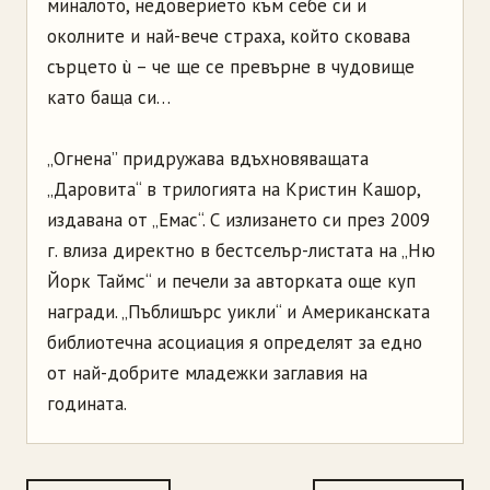
миналото, недоверието към себе си и
околните и най-вече страха, който сковава
сърцето ù – че ще се превърне в чудовище
като баща си…
„Огнена” придружава вдъхновяващата
„Даровита“ в трилогията на Кристин Кашор,
издавана от „Емас“. С излизането си през 2009
г. влиза директно в бестселър-листата на „Ню
Йорк Таймс“ и печели за авторката още куп
награди. „Пъблишърс уикли“ и Американската
библиотечна асоциация я определят за едно
от най-добрите младежки заглавия на
годината.