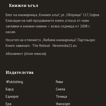
Книжен ъгъл
Блог на книжарница „Книжен ъгъл", ул. „Оборище" 117, София.
Класации на най-продаваните книги, откъси от нови
заглавия и книжни новини — всяка седмица от 2008 г.
насам.
Носител на отличието „Любима книжарница". Партньори:
Книги завинаги
·
The Rebeat
·
Newmedia21.eu
Абонамент (Atom емисия)
Издателства
4Publishing
Рива
Бард
Сиела
Еднорог
Точица
Ера
Унискорп