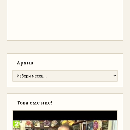
Архив
Това сме ние!