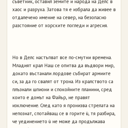
съветник, оставил земите и народа на Делс в
хаос и разруха. Затова тя е избрала да живее в
отдалечено имение на север, на безопасно
разстояние от хорските погледи и агресия.
Но в Делс настъпват все по-смутни времена.
Младият крал Наш се опитва да въдвори мир,
докато въстанали лордове събират армиите
си, за да го свалят от трона. Из кралството са
плъзнали шпиони и спокойните планини, сред
които е домът на Файър, не правят
изключение. След като я пронизва стрелата на
непознат, спотайващ се в горите ù, тя разбира,
че уединението ù не може да продължава