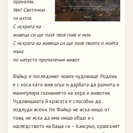
прахоляк.
Уви! Светликът
ти изтля.
С искрата на
живеца си ще пазя твоя гняв и моя.
С искрата на живеца си ще пазя твоята и мойта
мъка
по напусто пропиления живот.
Файър е последният човек-чудовище. Родена
е с коса като жив огън и дарбата да разчита и
манипулира съзнанието на хора и животни.
Чудовищната й красота е способна да
подлуди всеки. Но Файър не иска нищо от
това, не иска да има нищо общо и с
наследството на баща си – Кансръл, кралският