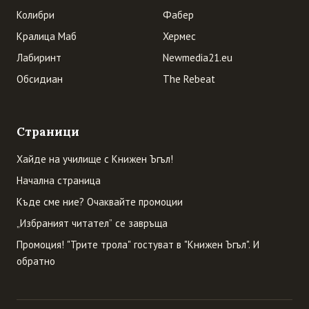
Колибри
Фабер
Кралица Маб
Хермес
Лабиринт
Newmedia21.eu
Обсидиан
The Rebeat
Страници
Хайде на училище с Книжен Ъгъл!
Начална страница
Къде сме ние? Очаквайте промоции
„Избраният читател” се завръща
Промоция! "Трите трола" гостуват в "Книжен Ъгъл". И
обратно