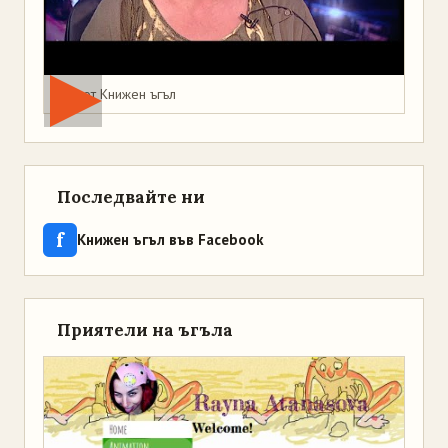
Мая от Книжен ъгъл
Последвайте ни
f
Книжен ъгъл във Facebook
Приятели на ъгъла