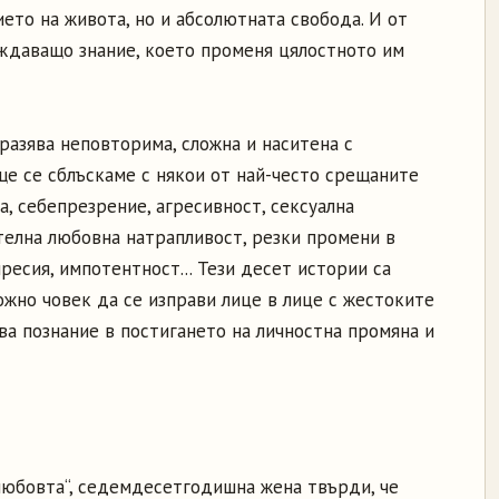
ието на живота, но и абсолютната свобода. И от
ождаващо знание, което променя цялостното им
разява неповторима, сложна и наситена с
ще се сблъскаме с някои от най-често срещаните
а, себепрезрение, агресивност, сексуална
телна любовна натрапливост, резки промени в
ресия, импотентност... Тези десет истории са
ожно човек да се изправи лице в лице с жестоките
ва познание в постигането на личностна промяна и
 любовта“, седемдесетгодишна жена твърди, че