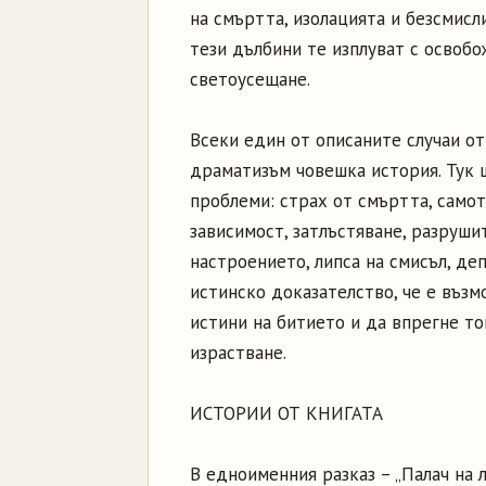
на смъртта, изолацията и безсмисл
тези дълбини те изплуват с освоб
светоусещане.
Всеки един от описаните случаи от
драматизъм човешка история. Тук 
проблеми: страх от смъртта, самот
зависимост, затлъстяване, разруши
настроението, липса на смисъл, деп
истинско доказателство, че е възм
истини на битието и да впрегне то
израстване.
ИСТОРИИ ОТ КНИГАТА
В едноименния разказ – „Палач на