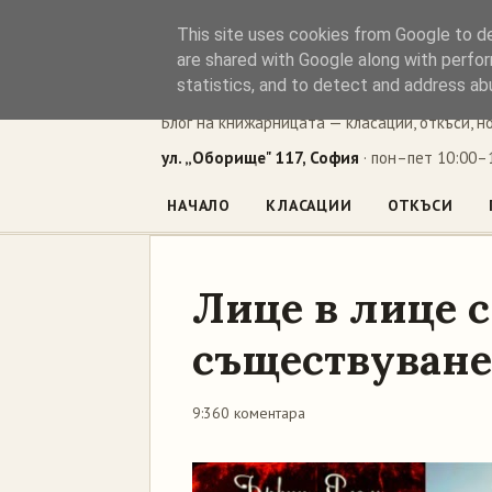
This site uses cookies from Google to del
Книжен ъг
are shared with Google along with perfor
statistics, and to detect and address ab
Блог на книжарницата — класации, откъси, н
ул. „Оборище" 117, София
· пон–пет 10:00–1
НАЧАЛО
КЛАСАЦИИ
ОТКЪСИ
Лице в лице с
съществуване
9:36
0 коментара