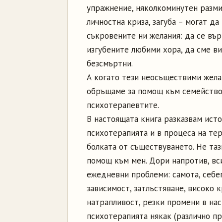
упражнение, няколкоминутен разми
личностна криза, загуба – могат да
съкровените ни желания: да се вър
изгубените любими хора, да сме ви
безсмъртни.
А когато тези неосъществими жела
обръщаме за помощ към семействот
психотерапевтите.
В настоящата книга разказвам ист
психотерапията и в процеса на тер
болката от съществуването. Не таз
помощ към мен. Дори напротив, вс
ежедневни проблеми: самота, себе
зависимост, затлъстяване, високо 
натрапливост, резки промени в нас
психотерапията някак (различно пр