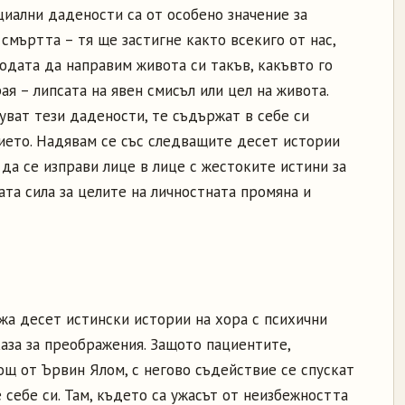
циални дадености са от особено значение за
смъртта – тя ще застигне както всекиго от нас,
бодата да направим живота си такъв, какъвто го
ая – липсата на явен смисъл или цел на живота.
уват тези дадености, те съдържат в себе си
ието. Надявам се със следващите десет истории
 да се изправи лице в лице с жестоките истини за
та сила за целите на личностната промяна и
жа десет истински истории на хора с психични
аза за преображения. Защото пациентите,
щ от Ървин Ялом, с негово съдействие се спускат
себе си. Там, където са ужасът от неизбежността