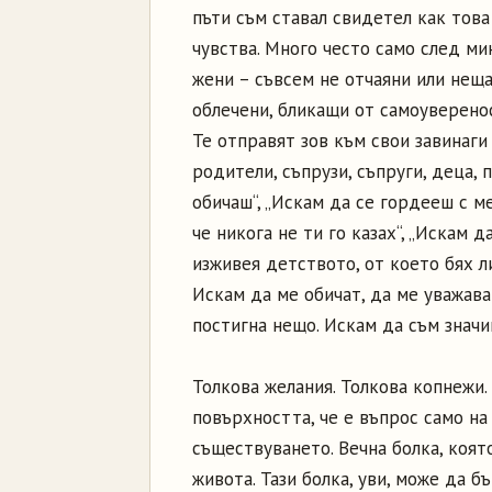
пъти съм ставал свидетел как тов
чувства. Много често само след м
жени – съвсем не отчаяни или нещ
облечени, бликащи от самоуверенос
Те отправят зов към свои завинаг
родители, съпрузи, съпруги, деца, 
обичаш“, „Искам да се гордееш с ме
че никога не ти го казах“, „Искам 
изживея детството, от което бях л
Искам да ме обичат, да ме уважава
постигна нещо. Искам да съм значи
Толкова желания. Толкова копнежи. 
повърхността, че е въпрос само на 
съществуването. Вечна болка, коя
живота. Тази болка, уви, може да 