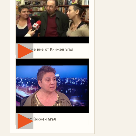
Това сме ние от Книжен ъгъл
Мая от Книжен ъгъл