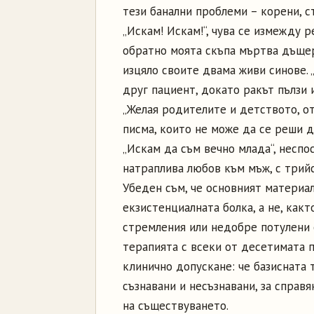
тези банални проблеми – корени, с
„Искам! Искам!“, чува се измежду 
обратно моята скъпа мъртва дъщер
изцяло своите двама живи синове. 
друг пациент, докато ракът пълзи 
„Желая родителите и детството, от
писма, които не може да се реши д
„Искам да съм вечно млада“, неспо
натраплива любов към мъж, с трийс
Убеден съм, че основният материал
екзистенциалната болка, а не, как
стремления или недобре потулени 
терапията с всеки от десетимата 
клинично допускане: че базисната 
съзнавани и несъзнавани, за справя
на съществуването.