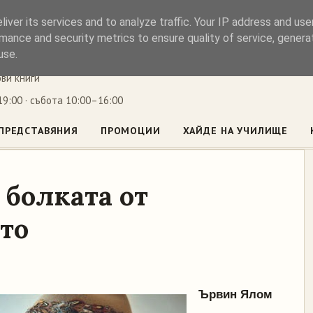
iver its services and to analyze traffic. Your IP address and us
ъл
mance and security metrics to ensure quality of service, gener
use.
ови книги
9:00 · събота 10:00–16:00
ПРЕДСТАВЯНИЯ
ПРОМОЦИИ
ХАЙДЕ НА УЧИЛИЩЕ
 болката от
то
Ървин Ялом