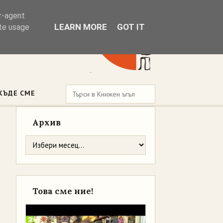
er-agent
LEARN MORE
GOT IT
ate usage
КЪДЕ СМЕ
Архив
Това сме ние!