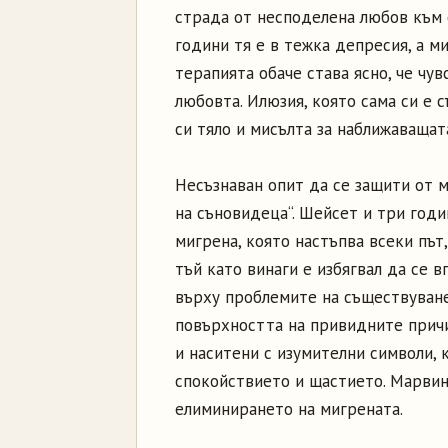
страда от несподелена любов към 
години тя е в тежка депресия, а ми
терапията обаче става ясно, че чув
любовта. Илюзия, която сама си е 
си тяло и мисълта за наближаващат
Несъзнаван опит да се защити от м
на съновидеца“. Шейсет и три год
мигрена, която настъпва всеки път,
тъй като винаги е избягвал да се 
върху проблемите на съществуване
повърхността на привидните причи
и наситени с изумителни символи, 
спокойствието и щастието. Марвин
елиминирането на мигрената.