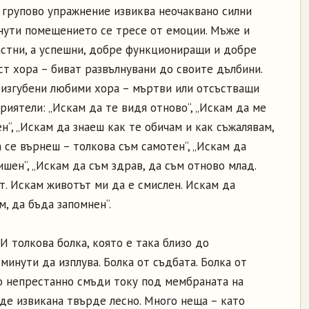
а групово упражнение извиква неочаквано силни
инути помещението се тресе от емоции. Мъже и
астни, а успешни, добре функциониращи и добре
т хора – биват развълнувани до своите дълбини.
и изгубени любими хора – мъртви или отсъстващи
приятели: „Искам да те видя отново“, „Искам да ме
н“, „Искам да знаеш как те обичам и как съжалявам,
да се върнеш – толкова съм самотен“, „Искам да
ишен“, „Искам да съм здрав, да съм отново млад.
т. Искам животът ми да е смислен. Искам да
м, да бъда запомнен“.
И толкова болка, която е така близо до
минути да изплува. Болка от съдбата. Болка от
то непрестанно смъди току под мембраната на
бъде извикана твърде лесно. Много неща – като