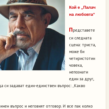
Кой е „Палач
на любовта“
П
редставете
си следната
сцена: триста,
може би
четиристотин
човека,
непознати
един за друг,
да си задават един-единствен въпрос: „Какво
инен въпрос и неговият отговор. И все пак колко