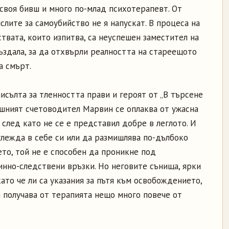
своя бивш и много по-млад психотерапевт. От
слите за самоубийство не я напускат. В процеса на
ствата, които изпитва, са неуспешен заместител на
създала, за да отхвърли реалността на стареещото
а смърт.
исълта за тленността прави и героят от „В търсене
ишният счетоводител Марвин се оплаква от ужасна
 след като не се е представил добре в леглото. И
вглежда в себе си или да размишлява по-дълбоко
то, той не е способен да проникне под
нно-следствени връзки. Но неговите сънища, ярки
като че ли са указания за пътя към освобождението,
 получава от терапията нещо много повече от