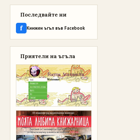
Последвайте ни
f
Книжен ъгъл във Facebook
Приятели на ъгъла