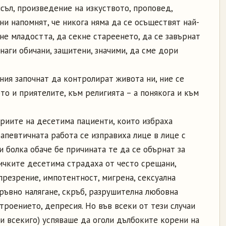
съл, произведение на изкуството, проповед,
 ни напомнят, че никога няма да се осъществят най-
не младостта, да секне стареенето, да се завърнат
наги обичани, защитени, значими, да сме дори
ния започнат да контролират живота ни, ние се
о и приятелите, към религията – а понякога и към
ориите на десетима пациенти, които избраха
апевтичната работа се изправиха лице в лице с
и болка обаче бе причината те да се обърнат за
ичките десетима страдаха от често срещани,
презрение, импотентност, мигрена, сексуална
кръвно налягане, скръб, разрушителна любовна
троението, депресия. Но във всеки от тези случаи
и всекиго) успяваше да оголи дълбоките корени на