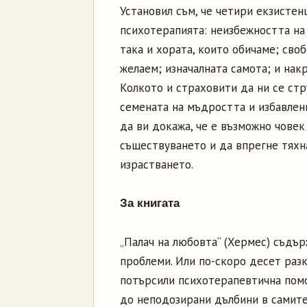
Установил съм, че четири екзистен
психотерапията: неизбежността на 
така и хората, които обичаме; сво
желаем; изначалната самота; и накр
Колкото и страховити да ни се стр
семената на мъдростта и избавлен
да ви докажа, че е възможно човек
съществуването и да впрегне тяхна
израстването.
За книгата
„Палач на любовта“ (Хермес) съдър
проблеми. Или по-скоро десет разк
потърсили психотерапевтична помо
до неподозирани дълбини в самите 