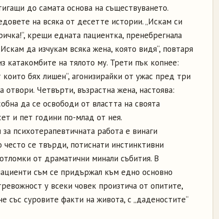
тигащи до самата основа на съществуването.
редовете на всяка от десетте истории. „Искам си
ичка!“, крещи едната пациентка, пренебрегнала
„Искам да изчукам всяка жена, която видя“, повтаря
из катакомбите на тялото му. Трети пък копнее:
 които бях лишен“, агонизирайки от ужас пред три
а отвори. Четвърти, възрастна жена, настоява:
собна да се освободи от властта на своята
ет и пет години по-млад от нея.
 за психотерапевтичната работа е винаги
то често се твърди, потиснати инстинктивни
отломки от драматични минали събития. В
пациенти съм се придържал към едно основно
тревожност у всеки човек произтича от опитите,
не със суровите факти на живота, с „даденостите“