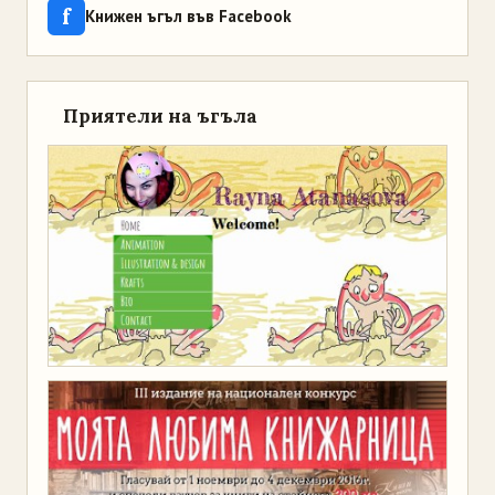
f
Книжен ъгъл във Facebook
Приятели на ъгъла