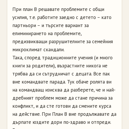
При план В решавате проблемите с общи
усилия, т.е. работите заедно с детето – като
партньори – и търсите вариант за
елиминирането на проблемите,
предизвикващи разрушителните за семейния
микроклимат скандали.
Така, според традиционните учения (и много
книги за родители), възрастните никога не
трябва да си сътрудничат с децата. Все пак
вие командвате парада. Тук обаче ролята ви
на командващ изисква да разберете, че и най-
дребният проблем може да стане причина за
конфликт, и да сте готови да смените курса
на действие. При План В вие продължавате да
дърпате юздите дори по-здраво и отпреди.