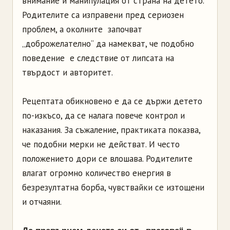
внимание и манипулация от страна на детето.
Родителите са изправени пред сериозен
проблем, а околните започват
„доброжелателно“ да намекват, че подобно
поведение е следствие от липсата на
твърдост и авторитет.
Рецептата обикновено е да се държи детето
по-изкъсо, да се налага повече контрол и
наказания. За съжаление, практиката показва,
че подобни мерки не действат. И често
положението дори се влошава. Родителите
влагат огромно количество енергия в
безрезултатна борба, чувствайки се изтощени
и отчаяни.