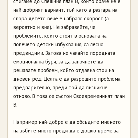
стигаме до Спешния план В, който обаче не е
най-добрият вариант, тъй като в разгара на
спора детето вече е набрало скорост (а
вероятно и вие). Не забравяйте, че
проблемите, които стоят в основата на
повечето детски избухвания, са лесно
предвидими. Затова не чакайте поредната
емоционална буря, за да започнете да
решавате проблем, който отдавна стои на
дневен ред. Целта е да разрешите проблема
предварително, преди той да възникне
отново. В това се състои Своевременният план
В.
Например най-добре е да обсъдите миенето
на зъбите много преди да е дошло време за