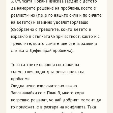
3. Стъпката Покана изисква заедно с детето
да намерите решение на проблема, което е
реалистично (т.е. е по вашите сили и по силите
на детето) и взаимно удовлетворяващо
(съобразено с тревогите, които детето е
изразило в стъпката Съпричастност, както и с
тревогите, които самите вие сте изразили в
стъпката Дефинирай проблема).
Това са трите основни съставки на
съвместния подход за решаването на
проблеми.
Следва нещо изключително важно.
Запознавайки се с План В, много хора
погрешно решават, че най-добрият момент да
го приложат, е в разгара на конфликта. Така