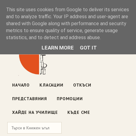
Книжен ъгъл
This site uses cookies from Google to deliver its services
and to analyze traffic. Your IP address and user-agent are
shared with Google along with performance and security
Блог на книжарницата — класации, откъси, нови книги
metrics to ensure quality of service, generate usage
ул. „Оборище" 117, София
· пон–пет 10:00–19:00 ·
statistics, and to detect and address abuse.
събота 10:00–16:00
LEARN MORE
GOT IT
НАЧАЛО
КЛАСАЦИИ
ОТКЪСИ
ПРЕДСТАВЯНИЯ
ПРОМОЦИИ
ХАЙДЕ НА УЧИЛИЩЕ
КЪДЕ СМЕ