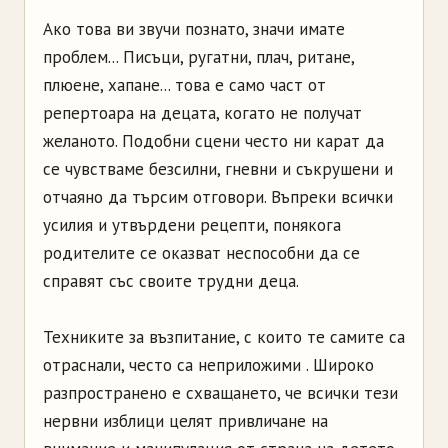
Ако това ви звучи познато, значи имате
проблем... Писъци, ругатни, плач, ритане,
плюене, хапане... това е само част от
репертоара на децата, когато не получат
желаното. Подобни сцени често ни карат да
се чувстваме безсилни, гневни и съкрушени и
отчаяно да търсим отговори. Въпреки всички
усилия и утвърдени рецепти, понякога
родителите се оказват неспособни да се
справят със своите трудни деца.
Техниките за възпитание, с които те самите са
отраснали, често са неприложими . Широко
разпространено е схващането, че всички тези
нервни изблици целят привличане на