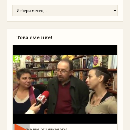
Това сме ние!
Това сме ние от Книжен ъгъл