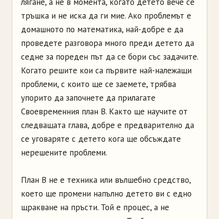
лягане, а не в момента, когато детето вече се
тръшка и не иска да ги мие. Ако проблемът е
домашното по математика, най-добре е да
проведете разговора много преди детето да
седне за пореден път да се бори със задачите.
Когато решите кои са първите най-належащи
проблеми, с които ще се заемете, трябва
упорито да започнете да прилагате
Своевременния план В. Както ще научите от
следващата глава, добре е предварително да
се уговаряте с детето кога ще обсъждате
нерешените проблеми.
План В не е техника или вълшебно средство,
което ще промени напълно детето ви с едно
щракване на пръсти. Той е процес, а не