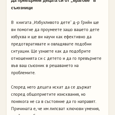
Да превърнем децата си от „врагове“ в
съюзници
В книгата „Избухливото дете“ д-р Грийн ще
ви помогне да проумеете защо вашето дете
избухва и ще ви научи как ефективно да
предотвратявате и овладявате подобни
ситуации. Ще узнаете как да подобрите
отношенията си с детето и да го превърнете
във ваш съюзник в решаването на
проблемите.
Според него децата искат да се държат
според общоприетите изисквания, но
понякога не са в състояние да го направят.
Причината е, че им липсват ключови умения,