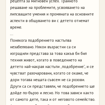
рецепта за мигновен успех. Трайното
решаване на проблемите, усвояването на
липсващите умения и промяната на основните
аспекти в общуването ви с детето отнемат
време.
…
Понякога подобрението настъпва
незабелязано. Някои възрастни са си
изградили представа за това какъв би бил
техния живот, когато в поведението на
детето най-накрая настъпи „подобрение“, и се
чувстват разочаровани, когато се окаже, че
дори тогава нещата съвсем не са розови.
Други са си представяли, че подобрението ще
дойде по-бързо и лесно. Но това зависи както
от самото дете, така и от неговото семейство.