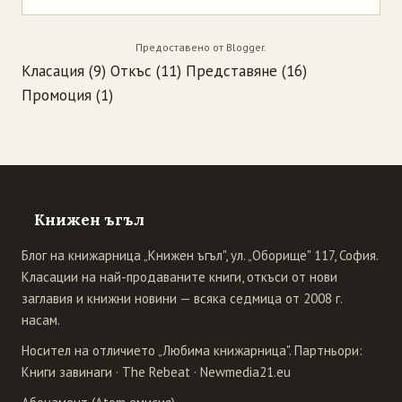
Предоставено от
Blogger
.
Класация
(9)
Откъс
(11)
Представяне
(16)
Промоция
(1)
Книжен ъгъл
Блог на книжарница „Книжен ъгъл", ул. „Оборище" 117, София.
Класации на най-продаваните книги, откъси от нови
заглавия и книжни новини — всяка седмица от 2008 г.
насам.
Носител на отличието „Любима книжарница". Партньори:
Книги завинаги
·
The Rebeat
·
Newmedia21.eu