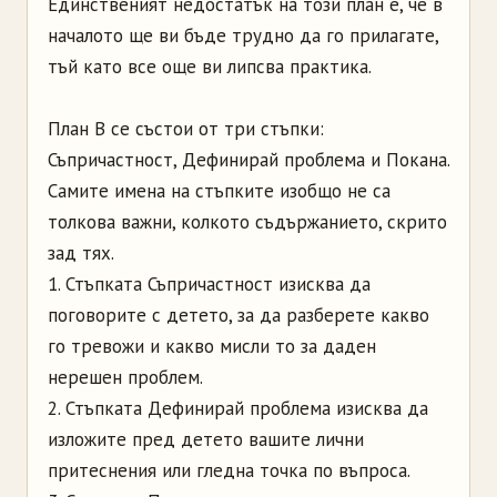
Единственият недостатък на този план е, че в
началото ще ви бъде трудно да го прилагате,
тъй като все още ви липсва практика.
План В се състои от три стъпки:
Съпричастност, Дефинирай проблема и Покана.
Самите имена на стъпките изобщо не са
толкова важни, колкото съдържанието, скрито
зад тях.
1. Стъпката Съпричастност изисква да
поговорите с детето, за да разберете какво
го тревожи и какво мисли то за даден
нерешен проблем.
2. Стъпката Дефинирай проблема изисква да
изложите пред детето вашите лични
притеснения или гледна точка по въпроса.