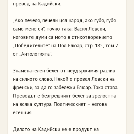
превод на Кадийски.
„Ако печеля, печели цял народ, ако губя, губя
само мене си”, точно така: Васил Левски,
неговите думи са мото в стихотворението
„Победителите” на Пол Елюар, стр. 185, том 2
от „Антологията”.
Знаменателен белег от неудържимия разлив
на силното слово. Някой е превел Левски на
френски, за да го забележи Елюар. Така става.
Преводът е безгрешният белег за зрелостта
на всяка култура. Поетическият – негова
есенция.
Делото на Кадийски не е продукт на