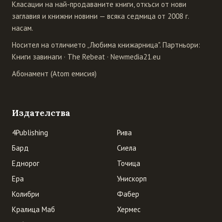
Класации на най-продаваните книги, откъси от нови
заглавия и книжни новини — всяка седмица от 2008 г.
насам.
Носител на отличието „Любима книжарница". Партньори:
Книги завинаги
·
The Rebeat
·
Newmedia21.eu
Абонамент (Atom емисия)
Издателства
4Publishing
Рива
Бард
Сиела
Еднорог
Точица
Ера
Унискорп
Колибри
Фабер
Кралица Маб
Хермес