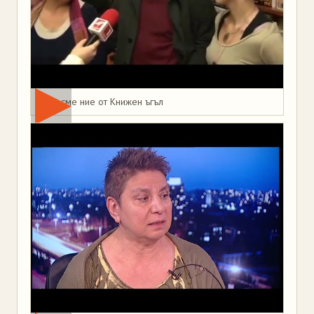
Това сме ние от Книжен ъгъл