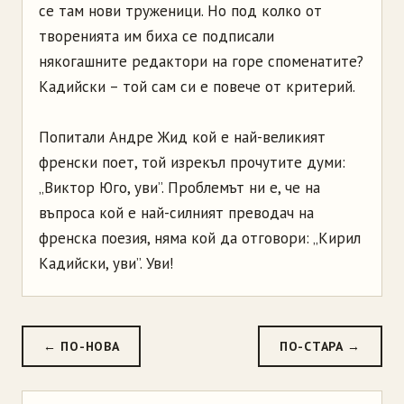
се там нови труженици. Но под колко от
творенията им биха се подписали
някогашните редактори на горе споменатите?
Кадийски – той сам си е повече от критерий.
Попитали Андре Жид кой е най-великият
френски поет, той изрекъл прочутите думи:
„Виктор Юго, уви”. Проблемът ни е, че на
въпроса кой е най-силният преводач на
френска поезия, няма кой да отговори: „Кирил
Кадийски, уви”. Уви!
← ПО-НОВА
ПО-СТАРА →