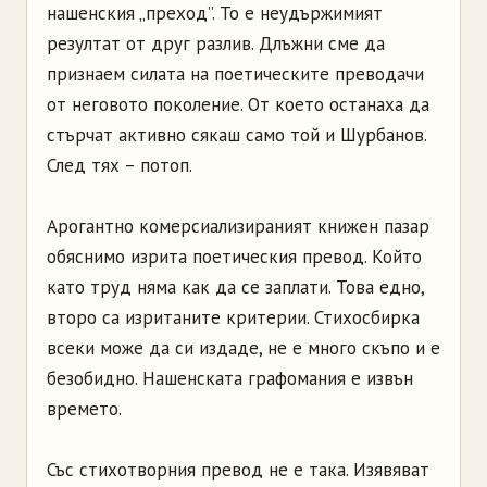
нашенския „преход”. То е неудържимият
резултат от друг разлив. Длъжни сме да
признаем силата на поетическите преводачи
от неговото поколение. От което останаха да
стърчат активно сякаш само той и Шурбанов.
След тях – потоп.
Арогантно комерсиализираният книжен пазар
обяснимо изрита поетическия превод. Който
като труд няма как да се заплати. Това едно,
второ са изританите критерии. Стихосбирка
всеки може да си издаде, не е много скъпо и е
безобидно. Нашенската графомания е извън
времето.
Със стихотворния превод не е така. Изявяват