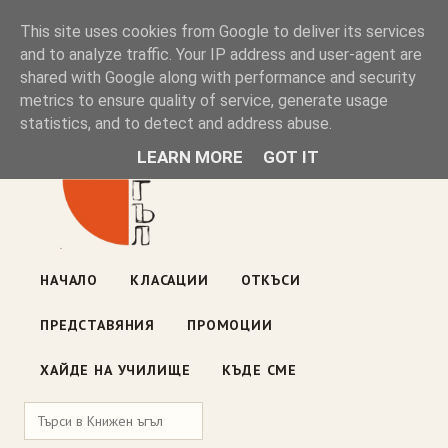
Книжен ъгъл
This site uses cookies from Google to deliver its services
and to analyze traffic. Your IP address and user-agent are
shared with Google along with performance and security
Блог на книжарницата — класации, откъси, нови книги
metrics to ensure quality of service, generate usage
ул. „Оборище" 117, София
· пон–пет 10:00–19:00 ·
statistics, and to detect and address abuse.
събота 10:00–16:00
LEARN MORE
GOT IT
НАЧАЛО
КЛАСАЦИИ
ОТКЪСИ
ПРЕДСТАВЯНИЯ
ПРОМОЦИИ
ХАЙДЕ НА УЧИЛИЩЕ
КЪДЕ СМЕ