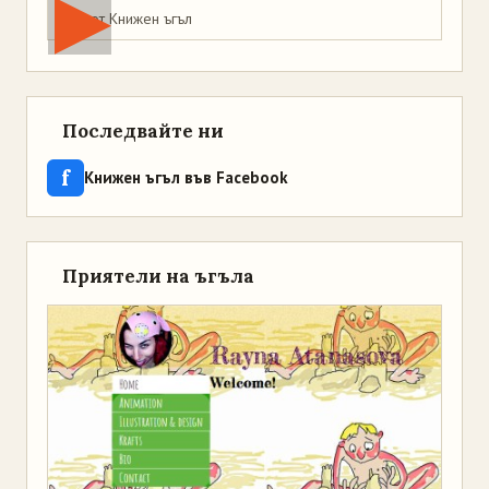
Мая от Книжен ъгъл
Последвайте ни
f
Книжен ъгъл във Facebook
Приятели на ъгъла