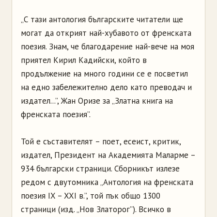
„С тази антология българските читатели ще
могат да открият най-хубавото от френската
поезия. Знам, че благодарение най-вече на моя
приятел Кирил Кадийски, който в
продължение на много години се е посветил
на едно забележително дело като преводач и
издател...”, Жан Оризе за „Златна книга на
френската поезия”.
Той е съставителят – поет, есеист, критик,
издател, Президент на Академията Маларме –
934 български страници. Сборникът излезе
редом с двутомника „Антология на френската
поезия IX – XXI в.”, той пък общо 1300
страници (изд. „Нов Златорог”). Всичко в