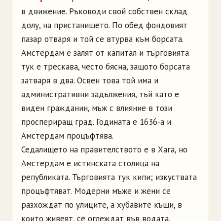
в движение. Ръководи свой собствен склад
долу, на пристанището. По обед фондовият
пазар отваря и той се втурва към борсата.
Амстердам е залят от капитал и търговията
тук е трескава, често бясна, защото борсата
затваря в два. Освен това той има и
административни задължения, тъй като е
виден гражданин, мъж с влияние в този
проспериращ град. Годината е 1636-а и
Амстердам процъфтява.
Седалището на правителството е в Хага, но
Амстердам е истинската столица на
републиката. Търговията тук кипи; изкуствата
процъфтяват. Модерни мъже и жени се
разхождат по улиците, а хубавите къщи, в
които живеят, се оглеждат във водата.