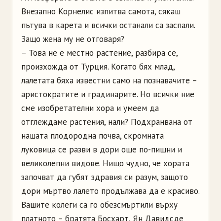
Внезапно Корнелис изпитва самота, сякаш
пътува в карета и всички останали са заспали.
Защо жена му не отговаря?
– Това не е местно растение, разбира се,
произхожда от Турция. Когато бях млад,
лалетата бяха известни само на познавачите –
аристократите и градинарите. Но всички ние
сме изобретателни хора и умеем да
отглеждаме растения, нали? Подхранвана от
нашата плодородна почва, скромната
луковица се разви в дори още по-пищни и
великолепни видове. Нищо чудно, че хората
започват да губят здравия си разум, защото
дори мъртво лалето продължава да е красиво.
Вашите колеги са го обезсмъртили върху
платното – братята Босхарт, Ян Давидсде