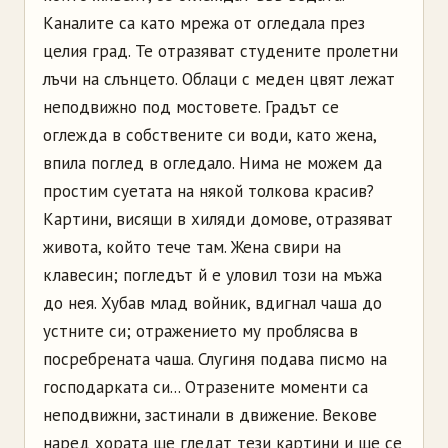
Каналите са като мрежа от огледала през
целия град. Те отразяват студените пролетни
лъчи на слънцето. Облаци с меден цвят лежат
неподвижно под мостовете. Градът се
оглежда в собствените си води, като жена,
впила поглед в огледало. Нима не можем да
простим суетата на някой толкова красив?
Картини, висящи в хиляди домове, отразяват
живота, който тече там. Жена свири на
клавесин; погледът й е уловил този на мъжа
до нея. Хубав млад войник, вдигнал чаша до
устните си; отражението му проблясва в
посребрената чаша. Слугиня подава писмо на
господарката си... Отразените моменти са
неподвижни, застинали в движение. Векове
наред хората ще гледат тези картини и ще се