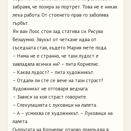
забравя, че позира за портрет. Това не е никак
лека работа. От стоенето прав го заболява
гърбът.
Ян ван Лooс стои зад статива си. Рисува
безшумно. Звукът от четкане идва от
съседната стая, където Мария мете пода.
– Нима не е странно, че тази лудост е
завладяла всички ни? – пита Корнелис.
– Каква лудост? – пита художникът.
– Отдали ли сте се вече на тази страст?
Художникът не отговаря веднага.
– Зависи за коя страст говорите.
– Спекулацията с луковици на лалета.
– А – усмихва се художникът. – Луковици на
лалета.
Съпругата на Корнелис отново помръдва в