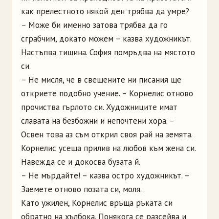
как прелестното някой ден трябва да умре?
– Може би именно затова трябва да го
сграбчим, докато можем – казва художникът.
Настъпва тишина. София помръдва на мястото
си.
– Не мисля, че в свещените ни писания ще
откриете подобно учение. – Корнелис отново
прочиства гърлото си. Художниците имат
славата на безбожни и непочтени хора. –
Освен това аз съм открил своя рай на земята.
Корнелис усеща прилив на любов към жена си.
Навежда се и докосва бузата й.
– Не мърдайте! – казва остро художникът. –
Заемете отново позата си, моля.
Като ужилен, Корнелис връща ръката си
обратно на хълбока. Понякога се разсейва и