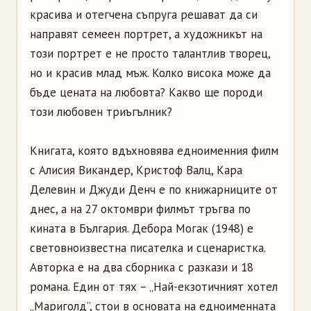
красива и отегчена съпруга решават да си
направят семеен портрет, а художникът на
този портрет е не просто талантлив творец,
но и красив млад мъж. Колко висока може да
бъде цената на любовта? Какво ще породи
този любовен триъгълник?
Книгата, която вдъхновява едноименния филм
с Алисия Викандер, Кристоф Валц, Кара
Делевин и Джуди Денч е по книжарниците от
днес, а на 27 октомври филмът тръгва по
кината в България. Дебора Могак (1948) е
световноизвестна писателка и сценаристка.
Авторка е на два сборника с разкази и 18
романа. Един от тях – „Най-екзотичният хотел
„Мариголд”, стои в основата на едноименната