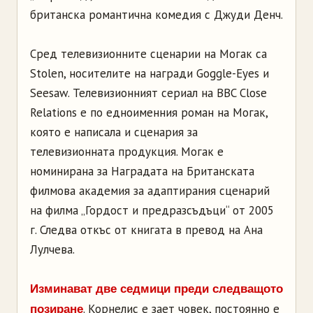
британска романтична комедия с Джуди Денч.
Сред телевизионните сценарии на Могак са
Stolen, носителите на награди Goggle-Eyes и
Seesaw. Телевизионният сериал на BBC Close
Relations е по едноименния роман на Могак,
която е написала и сценария за
телевизионната продукция. Могак е
номинирана за Наградата на Британската
филмова академия за адаптирания сценарий
на филма „Гордост и предразсъдъци“ от 2005
г. Следва откъс от книгата в превод на Ана
Лулчева.
Изминават две седмици преди следващото
. Корнелис е зает човек, постоянно е
позиране