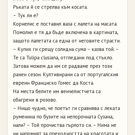
Ръката й се стрелва към косата.
– Тук ли е?
Корнелис е поставил ваза с лалета на масата.
Помолил е тя да бъде включена в картината,
защото лалетата са една от неговите страсти.
– Купих ги срещу солидна сума – казва той. –
Те са Tulipa clusiana, отгледани под стъкло.
Затова можем да им се радваме през този
ранен сезон. Култивирани са от португалския
евреин Франциско Гомес да Коста.
На места белите им венчелистчета са
обагрени в розово.
– Нищо чудно, че поетът ги сравнява с леката
руменина по бузите на непорочната Сузана,
нали? – Той прочиства гърлото си. – Нима не
ни напомнят за преходността на красотата и