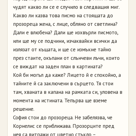
чудят какво ли се е случило в следващия миг.
Какво ли казва това писмо на стоящата до
прозореца жена, с лице, обляно от светлина?
Дали е влюбена? Дали ще изхвърли писмото,
или ще му се подчини, изчаквайки всички да
излязат от къщата, и ще се измъкне тайно
през стаите, окъпани от слънчеви лъчи, които
се виждат на заден план в картината?
Кой би могъл да каже? Лицето й е спокойно, а
тайните й са заключени в сърцето. Тя стои
там, хваната в капана на рамката си, уловена в
момента на истината. Тепърва ще вземе
решение.
София стои до прозореца. Не забелязва, че
Корнелис се приближава. Прозорците пред
нея са витражи от цветно стъкло –