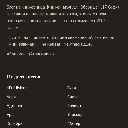
Блог на книжарница „Книжен ъгъл", ул. „Оборище" 117, София.
Класации на най-продаваните книги, откъси от нови
заглавия и книжни новини — всяка седмица от 2008 г.
насам.
Носител на отличието „Любима книжарница". Партньори:
Книги завинаги
·
The Rebeat
·
Newmedia21.eu
Абонамент (Atom емисия)
Издателства
4Publishing
Рива
Бард
Сиела
Еднорог
Точица
Ера
Унискорп
Колибри
Фабер