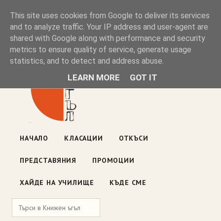
Книжен ъгъл
This site uses cookies from Google to deliver its services
and to analyze traffic. Your IP address and user-agent are
shared with Google along with performance and security
Блог на книжарницата — класации, откъси, нови книги
metrics to ensure quality of service, generate usage
ул. „Оборище" 117, София
· пон–пет 10:00–19:00 ·
statistics, and to detect and address abuse.
събота 10:00–16:00
LEARN MORE
GOT IT
НАЧАЛО
КЛАСАЦИИ
ОТКЪСИ
ПРЕДСТАВЯНИЯ
ПРОМОЦИИ
ХАЙДЕ НА УЧИЛИЩЕ
КЪДЕ СМЕ