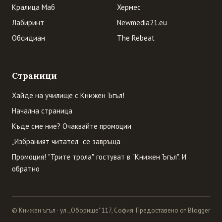
Кралица Маб
Хермес
Лабиринт
Newmedia21.eu
Обсидиан
The Rebeat
Страници
Хайде на училище с Книжен Ъгъл!
Начална страница
Къде сме ние? Очаквайте промоции
„Избраният читател” се завръща
Промоция! "Трите трола" гостуват в "Книжен Ъгъл". И
обратно
© Книжен ъгъл · ул. „Оборище" 117, София
Предоставено от Blogger