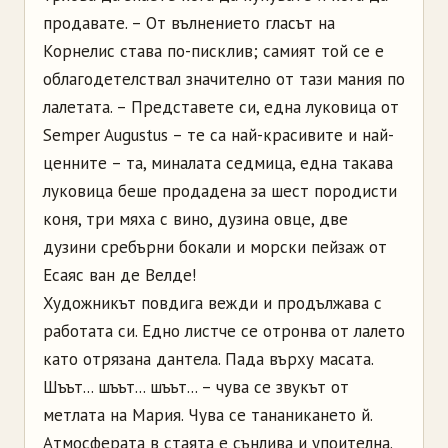
продавате. – От вълнението гласът на
Корнелис става по-писклив; самият той се е
облагодетелствал значително от тази мания по
лалетата. – Представете си, една луковица от
Semper Augustus – те са най-красивите и най-
ценните – та, миналата седмица, една такава
луковица беше продадена за шест породисти
коня, три мяха с вино, дузина овце, две
дузини сребърни бокали и морски пейзаж от
Есаяс ван де Велде!
Художникът повдига вежди и продължава с
работата си. Едно листче се отронва от лалето
като отрязана дантела. Пада върху масата.
Шъът... шъът... шъът... – чува се звукът от
метлата на Мария. Чува се тананикането й.
Атмосферата в стаята е сънлива и упоителна.