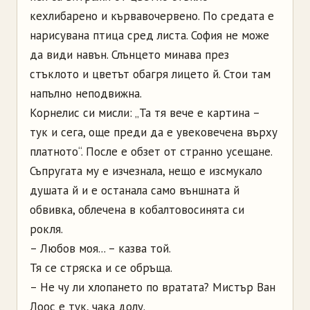
кехлибарено и кървавочервено. По средата е
нарисувана птица сред листа. София не може
да види навън. Слънцето минава през
стъклото и цветът обагря лицето й. Стои там
напълно неподвижна.
Корнелис си мисли: „Та тя вече е картина –
тук и сега, още преди да е увековечена върху
платното“. После е обзет от странно усещане.
Съпругата му е изчезнала, нещо е изсмукало
душата й и е останала само външната й
обвивка, облечена в кобалтовосинята си
рокля.
– Любов моя... – казва той.
Тя се стряска и се обръща.
– Не чу ли хлопането по вратата? Мистър Ван
Лоос е тук, чака долу.