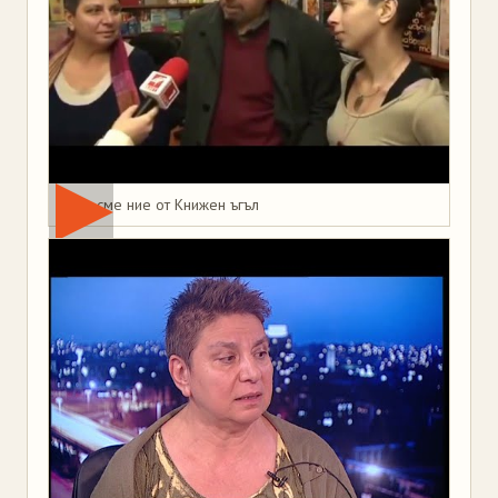
Това сме ние от Книжен ъгъл