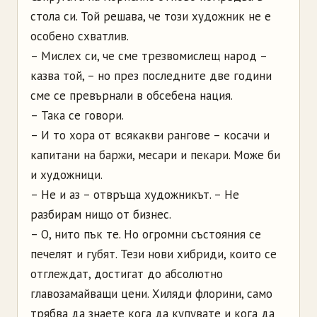
стола си. Той решава, че този художник не е
особено схватлив.
– Мислех си, че сме трезвомислещ народ –
казва той, – но през последните две години
сме се превърнали в обсебена нация.
– Така се говори.
– И то хора от всякакви рангове – косачи и
капитани на баржи, месари и пекари. Може би
и художници.
– Не и аз – отвръща художникът. – Не
разбирам нищо от бизнес.
– О, нито пък те. Но огромни състояния се
печелят и губят. Тези нови хибриди, които се
отглеждат, достигат до абсолютно
главозамайващи цени. Хиляди флорини, само
трябва да знаете кога да купувате и кога да