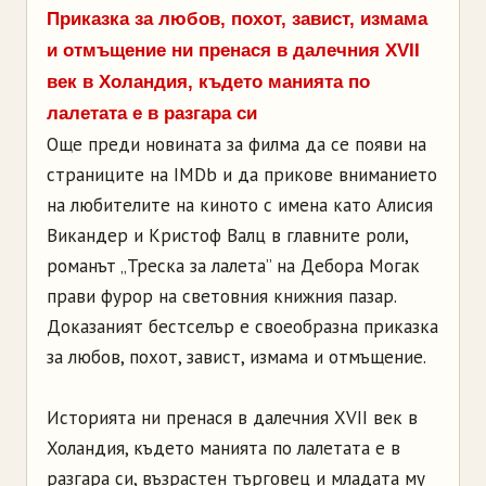
Приказка за любов, похот, завист, измама
и отмъщение ни пренася в далечния XVII
век в Холандия, където манията по
лалетата е в разгара си
Още преди новината за филма да се появи на
страниците на IMDb и да прикове вниманието
на любителите на киното с имена като Алисия
Викандер и Кристоф Валц в главните роли,
романът „Треска за лалета” на Дебора Могак
прави фурор на световния книжния пазар.
Доказаният бестселър е своеобразна приказка
за любов, похот, завист, измама и отмъщение.
Историята ни пренася в далечния XVII век в
Холандия, където манията по лалетата е в
разгара си, възрастен търговец и младата му