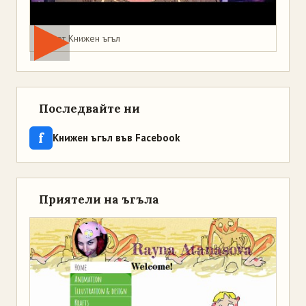
Мая от Книжен ъгъл
Последвайте ни
f
Книжен ъгъл във Facebook
Приятели на ъгъла