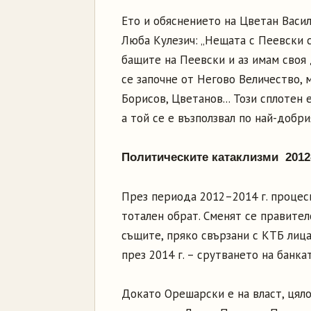
Ето и обяснението на Цветан Васил
Люба Кулезич: „Нещата с Пеевски с
бащите на Пеевски и аз имам своя д
се започне от Негово Величество, м
Борисов, Цветанов... Този сплотен
а той се е възползвал по най-добрия
Политическите катаклизми 2012–
През периода 2012–2014 г. процес
тотален обрат. Сменят се правителс
същите, пряко свързани с КТБ лиц
през 2014 г. – срутването на банкат
Докато Орешарски е на власт, цял