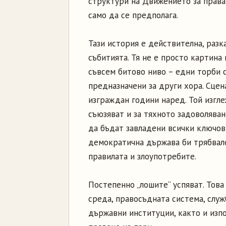
структури на Движението за права
само да се предполага.
Тази история е действителна, разк
събитията. Тя не е просто картина 
съвсем битово ниво – едни торби с
предназначени за други хора. Сцен
изграждан години наред. Той изгле
съюзяват и за тяхното задоволяван
да бъдат завладени всички ключов
демократична държава би трябвало
правилата и злоупотребите.
Постепенно „лошите“ успяват. Тов
среда, правосъдната система, служ
държавни институции, както и изпо