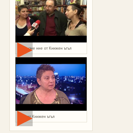
Това сме ние от Книжен ъгъл
Мая от Книжен ъгъл