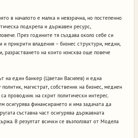
оято в началото е малка и невзрачна, но постепенно
итическа подкрепа и държавен ресурс,
овече. През годините тя създава около себе си
 и прикрити владения – бизнес структури, медии,
и, разрастването на които изисква още повече
т на един банкер (Цветан Василев) и една
политик, магистрат, собственик на бизнес, медиен
 са проводник на скрит политически интерес.
ем осигурява финансирането и има задачата да
ругата съставна част осигурява държавната
ържа. В резултат всички се възползват от Модела