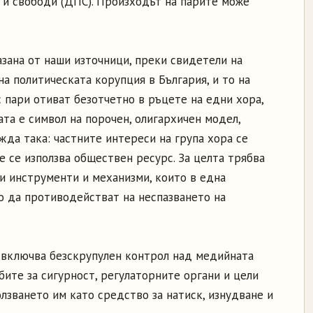
 и свободи (ДПС). Произходът на парите може
азана от наши източници, преки свидетели на
на политическата корупция в България, и то на
 пари отиват безотчетно в ръцете на едни хора,
ата е символ на порочен, олигархичен модел,
жда така: частните интереси на група хора се
е се използва обществен ресурс. За целта трябва
и инструменти и механизми, които в една
 да противодействат на неспазването на
а включва безскрупулен контрол над медийната
бите за сигурност, регулаторните органи и цели
лзването им като средство за натиск, изнудване и