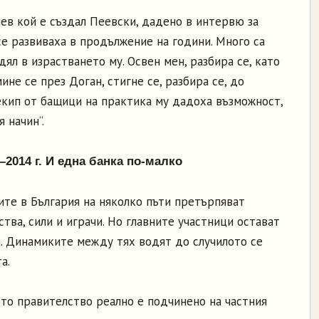
ев кой е създал Пеевски, дадено в интервю за
е развиваха в продължение на години. Много са
ял в израстването му. Освен мен, разбира се, като
ине се през Доган, стигне се, разбира се, до
 екип от бащици на практика му дадоха възможност,
 начин“.
2014 г. И една банка по-малко
ите в България на няколко пъти претърпяват
тва, сили и играчи. Но главните участници остават
а. Динамиките между тях водят до случилото се
а.
ото правителство реално е подчинено на частния