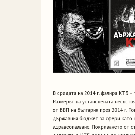
В средата на 2014 г. фалира КТБ – 
Размерът на установената несъсто
от БВП на България през 2014 г. Т
държавния бюджет за сфери като н
здравеопазване. Покриването от с