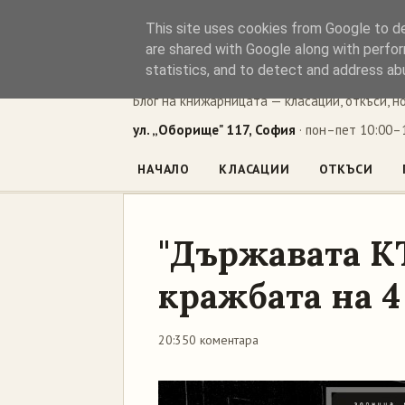
This site uses cookies from Google to del
Книжен ъг
are shared with Google along with perfor
statistics, and to detect and address ab
Блог на книжарницата — класации, откъси, н
ул. „Оборище" 117, София
· пон–пет 10:00–1
НАЧАЛО
КЛАСАЦИИ
ОТКЪСИ
"Държавата КТ
кражбата на 
20:35
0 коментара