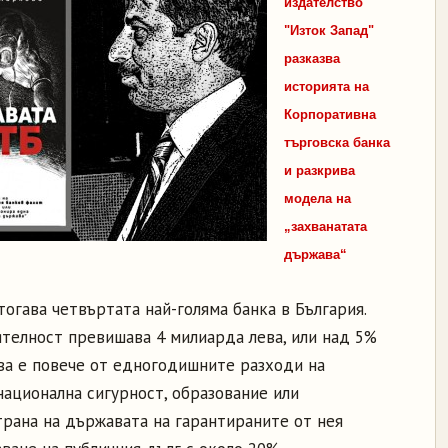
издателство
"Изток Запад"
разказва
историята на
Корпоративна
търговска банка
и разкрива
модела на
„захванатата
държава“
тогава четвъртата най-голяма банка в България.
ятелност превишава 4 милиарда лева, или над 5%
ова е повече от едногодишните разходи на
ационална сигурност, образование или
трана на държавата на гарантираните от нея