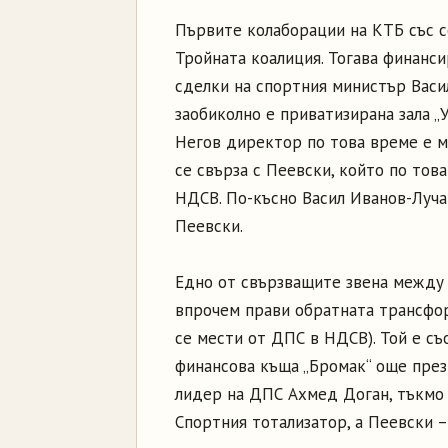
Първите колаборации на КТБ със 
Тройната коалиция. Тогава финанси
сделки на спортния министър Васил
заобиколно е приватизирана зала „
Негов директор по това време е м
се свърза с Пеевски, който по тов
НДСВ. По-късно Васил Иванов-Лучан
Пеевски.
Едно от свързващите звена между
впрочем прави обратната трансфор
се мести от ДПС в НДСВ). Той е съ
финансова къща „Бромак“ още през 
лидер на ДПС Ахмед Доган, тъкмо 
Спортния тотализатор, а Пеевски –