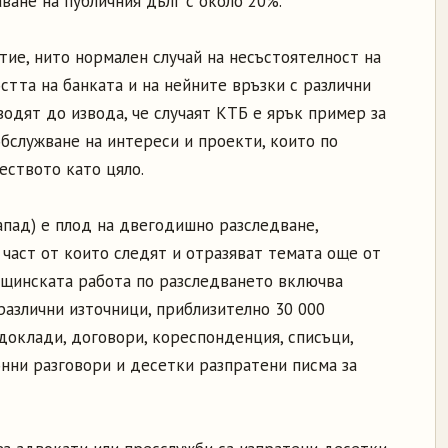
ване на публичния дълг с около 20%.
тие, нито нормален случай на несъстоятелност на
остта на банката и на нейните връзки с различни
одят до извода, че случаят КТБ е ярък пример за
обслужване на интереси и проекти, които по
еството като цяло.
апад) е плод на двегодишно разследване,
 част от които следят и отразяват темата още от
ъщинската работа по разследването включва
различни източници, приблизително 30 000
доклади, договори, кореспонденция, списъци,
онни разговори и десетки разпратени писма за