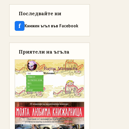
Последвайте ни
f
Книжен ъгъл във Facebook
Приятели на ъгъла