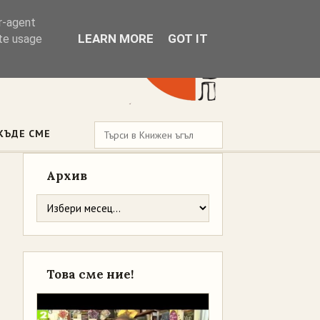
er-agent
LEARN MORE
GOT IT
ate usage
КЪДЕ СМЕ
Архив
Това сме ние!