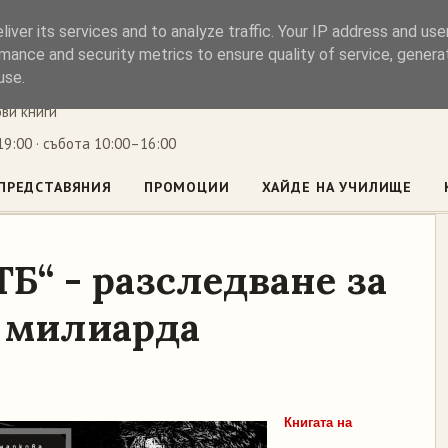
iver its services and to analyze traffic. Your IP address and us
ъл
mance and security metrics to ensure quality of service, gener
use.
ови книги
9:00 · събота 10:00–16:00
ПРЕДСТАВЯНИЯ
ПРОМОЦИИ
ХАЙДЕ НА УЧИЛИЩЕ
Б“ - разследване за
4 милиарда
Книгата на