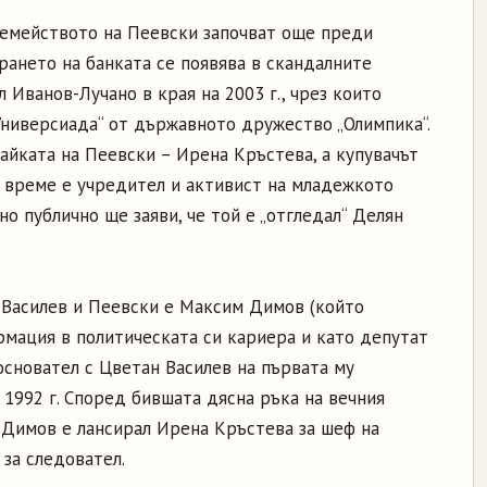
семейството на Пеевски започват още преди
рането на банката се появява в скандалните
 Иванов-Лучано в края на 2003 г., чрез които
Универсиада“ от държавното дружество „Олимпика“.
айката на Пеевски – Ирена Кръстева, а купувачът
а време е учредител и активист на младежкото
о публично ще заяви, че той е „отгледал“ Делян
 Василев и Пеевски е Максим Димов (който
мация в политическата си кариера и като депутат
основател с Цветан Василев на първата му
1992 г. Според бившата дясна ръка на вечния
Димов е лансирал Ирена Кръстева за шеф на
 за следовател.