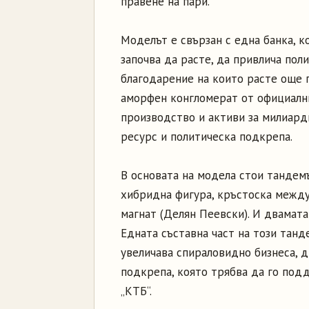
правене на пари.
Моделът е свързан с една банка, к
започва да расте, да привлича пол
благодарение на които расте още п
аморфен конгломерат от официални
производство и активи за милиард
ресурс и политическа подкрепа.
В основата на модела стои тандемъ
хибридна фигура, кръстоска между 
магнат (Делян Пеевски). И двамата
Едната съставна част на този танд
увеличава спираловидно бизнеса, д
подкрепа, която трябва да го подд
„КТБ“.