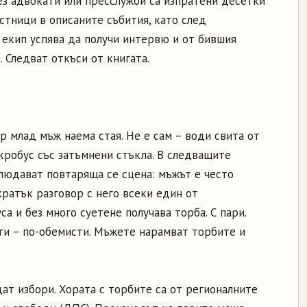
ез адвокати или пресслужби са изпратени десетки
стници в описаните събития, като след
екип успява да получи интервю и от бившия
 Следват откъси от книгата.
р млад мъж наема стая. Не е сам – води свита от
робус със затъмнени стъкла. В следващите
блюдават повтаряща се сцена: мъжът е често
кратък разговор с него всеки един от
а и без много суетене получава торба. С пари.
уги – по-обемисти. Мъжете нарамват торбите и
ат избори. Хората с торбите са от регионалните