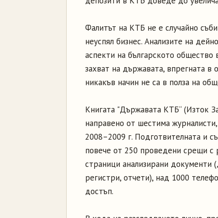
депозити в КТБ доведе до увелича
Фалитът на КТБ не е случайно съби
неуспял бизнес. Анализите на дейн
аспекти на българското общество в
захват на държавата, впрегната в 
никакъв начин не са в полза на общ
Книгата "Държавата КТБ“ (Изток З
направено от шестима журналисти,
2008–2009 г. Подготвителната и с
повече от 250 проведени срещи с 
страници анализирани документи (
регистри, отчети), над 1000 телеф
достъп.